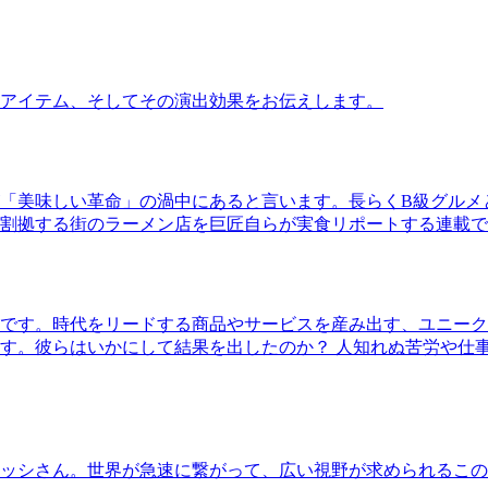
アイテム、そしてその演出効果をお伝えします。
「美味しい革命」の渦中にあると言います。長らくB級グルメ
割拠する街のラーメン店を巨匠自らが実食リポートする連載で
です。時代をリードする商品やサービスを産み出す、ユニーク
す。彼らはいかにして結果を出したのか？ 人知れぬ苦労や仕
ッシさん。世界が急速に繋がって、広い視野が求められるこの