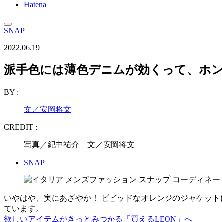
Hatena
SNAP
2022.06.19
派手色には薄色デニムが効くって、ホ
BY :
文／安岡将文
CREDIT :
写真／紀中祐介 文／安岡将文
SNAP
いやはや、実にあざやか！ ビビッドなオレンジのジャケッ
ています。
欲しいアイテムがきっとみつかる「買えるLEON」へ