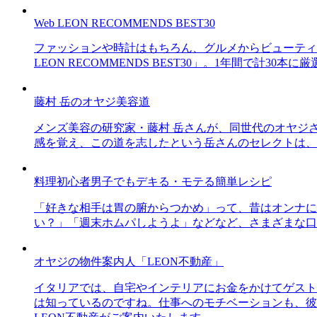
Web LEON RECOMMENDS BEST30
ファッションや時計はもちろん、グルメからビューティー
LEON RECOMMENDS BEST30」。1年間で計
藤村 岳のオヤジ美容道
メンズ美容の研究家・藤村 岳さんが、同世代のオヤジ
感を覚え、この道を志したという岳さんのセレクトは、
料理初心者男子でもデキる・モテる簡単レシピ
「好きな相手は胃の腑からつかめ」って、昔はオンナに
い？」「週末ホムパしようよ」などなど、さまざまな口
オヤジの物件案内人「LEON不動産」
イタリアでは、自宅やインテリアにお金をかけてゲスト
は知っているのですね。仕事へのモチベーションも、彼