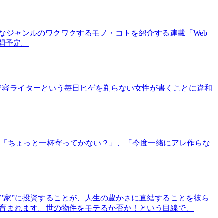
まなジャンルのワクワクするモノ・コトを紹介する連載「Web
公開予定。
美容ライターという毎日ヒゲを剃らない女性が書くことに違和
「ちょっと一杯寄ってかない？」、「今度一緒にアレ作らな
”家”に投資することが、人生の豊かさに直結することを彼ら
で育まれます。世の物件をモテるか否か！という目線で、