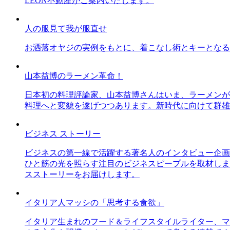
LEON不動産がご案内いたします。
人の服見て我が服直せ
お洒落オヤジの実例をもとに、着こなし術とキーとなる
山本益博のラーメン革命！
日本初の料理評論家、山本益博さんはいま、ラーメンが
料理へと変貌を遂げつつあります。新時代に向けて群雄
ビジネス ストーリー
ビジネスの第一線で活躍する著名人のインタビュー企画
ひと筋の光を照らす注目のビジネスピープルを取材しま
スストーリーをお届けします。
イタリア人マッシの「思考する食欲」
イタリア生まれのフード＆ライフスタイルライター、マ