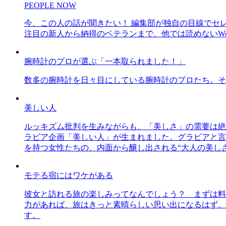
PEOPLE NOW
今、この人の話が聞きたい！ 編集部が独自の目線でセ
注目の新人から納得のベテランまで、他では読めないWe
腕時計のプロが選ぶ「一本取られました！」
数多の腕時計を日々目にしている腕時計のプロたち。そ
美しい人
ルッキズム批判を生みながらも、「美しさ」の需要は絶
ラビア企画「美しい人」が生まれました。グラビアと言え
を持つ女性たちの、内面から醸し出される“大人の美し
モテる宿にはワケがある
彼女と訪れる旅の楽しみってなんでしょう？ まずは料
力があれば、旅はきっと素晴らしい思い出になるはず。
す。