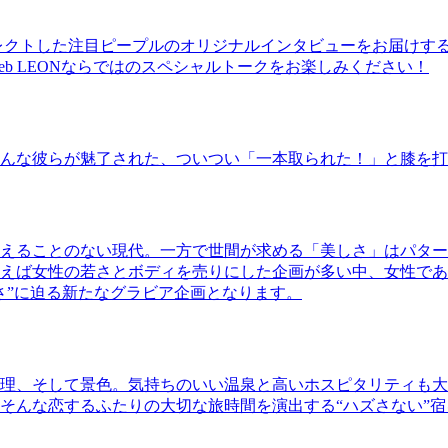
レクトした注目ピープルのオリジナルインタビューをお届けす
b LEONならではのスペシャルトークをお楽しみください！
んな彼らが魅了された、ついつい「一本取られた！」と膝を打
えることのない現代。一方で世間が求める「美しさ」はパター
ば女性の若さとボディを売りにした企画が多い中、女性であるKao
さ”に迫る新たなグラビア企画となります。
理、そして景色。気持ちのいい温泉と高いホスピタリティも大
そんな恋するふたりの大切な旅時間を演出する“ハズさない”宿