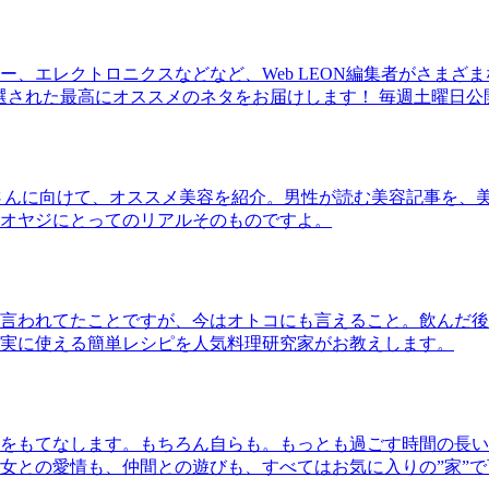
、エレクトロニクスなどなど、Web LEON編集者がさまざ
30本に厳選された最高にオススメのネタをお届けします！ 毎週土曜日
さんに向けて、オススメ美容を紹介。男性が読む美容記事を、
オヤジにとってのリアルそのものですよ。
言われてたことですが、今はオトコにも言えること。飲んだ後
実に使える簡単レシピを人気料理研究家がお教えします。
をもてなします。もちろん自らも。もっとも過ごす時間の長い
女との愛情も、仲間との遊びも、すべてはお気に入りの”家”