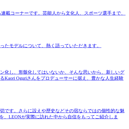
る連載コーナーです。芸能人から文化人、スポーツ選手まで、
ったモデルについて、熱く語っていただきます。
ン化し、形骸化してはいないか、そんな思いから、新しいグ
ri Oguriさんをプロデューサーに据え、豊かな人生経験
切です。さらに設えや歴史などその宿ならではの個性的な魅
を、LEONが実際に訪れた中から自信をもってご紹介しま