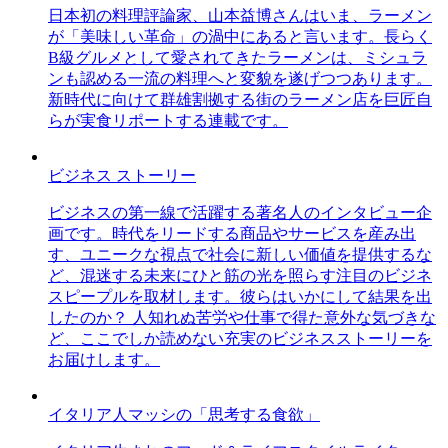
日本初の料理評論家、山本益博さんはいま、ラーメン
が「美味しい革命」の渦中にあると言います。長らく
B級グルメとして愛されてきたラーメンは、ミシュラ
ンも認める一流の料理へと変貌を遂げつつあります。
新時代に向けて群雄割拠する街のラーメン店を巨匠自
らが実食リポートする連載です。
ビジネス ストーリー
ビジネスの第一線で活躍する著名人のインタビュー企
画です。時代をリードする商品やサービスを産み出
す、ユニークな視点で社会に新しい価値を提供するな
ど、混迷する未来にひと筋の光を照らす注目のビジネ
スピープルを取材します。彼らはいかにして結果を出
したのか？ 人知れぬ苦労や仕事で得た意外な気づきな
ど、ここでしか読めない充実のビジネスストーリーを
お届けします。
イタリア人マッシの「思考する食欲」