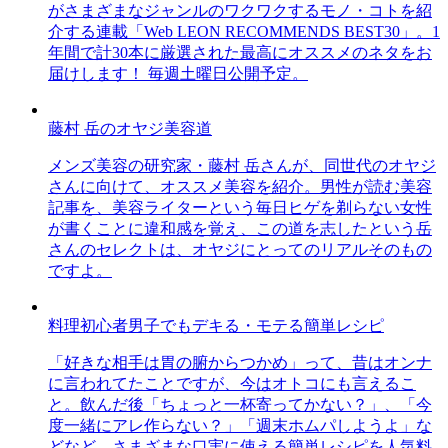
がさまざまなジャンルのワクワクするモノ・コトを紹
介する連載「Web LEON RECOMMENDS BEST30」。1
年間で計30本に厳選された最高にオススメのネタをお
届けします！ 毎週土曜日公開予定。
藤村 岳のオヤジ美容道
メンズ美容の研究家・藤村 岳さんが、同世代のオヤジ
さんに向けて、オススメ美容を紹介。男性が読む美容
記事を、美容ライターという毎日ヒゲを剃らない女性
が書くことに違和感を覚え、この道を志したという岳
さんのセレクトは、オヤジにとってのリアルそのもの
ですよ。
料理初心者男子でもデキる・モテる簡単レシピ
「好きな相手は胃の腑からつかめ」って、昔はオンナ
に言われてたことですが、今はオトコにも言えるこ
と。飲んだ後「ちょっと一杯寄ってかない？」、「今
度一緒にアレ作らない？」「週末ホムパしようよ」な
どなど、さまざまな口実に使える簡単レシピを人気料