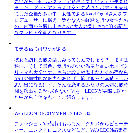
思いから、新しいグラビア企画「美しい人」が生まれ
ました。グラビアと言えば女性の若さとボディを売り
にした企画が多い中、女性であるKaori Oguriさんをプ
ロデューサーに据え、豊かな人生経験を持つ女性たち
の、内面から醸し出される“大人の美しさ”に迫る新た
なグラビア企画となります。
モテる宿にはワケがある
彼女と訪れる旅の楽しみってなんでしょう？ まずは
料理、そして景色。気持ちのいい温泉と高いホスピタ
リティも大切です。さらに設えや歴史などその宿なら
ではの個性的な魅力があれば、旅はきっと素晴らしい
思い出になるはず。そんな恋するふたりの大切な旅時
間を演出する“ハズさない”宿を、LEONが実際に訪れ
た中から自信をもってご紹介します。
Web LEON RECOMMENDS BEST30
ファッションや時計はもちろん、グルメからビューテ
ィー、エレクトロニクスなどなど、Web LEON編集者