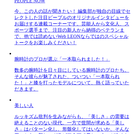
PEOPLE NOW
今、この人の話が聞きたい！ 編集部が独自の目線でセ
レクトした注目ピープルのオリジナルインタビューを
お届けする連載コーナーです。芸能人から文化人、ス
ポーツ選手まで、注目の新人から納得のベテランま
で、他では読めないWeb LEONならではのスペシャル
トークをお楽しみください！
腕時計のプロが選ぶ「一本取られました！」
数多の腕時計を日々目にしている腕時計のプロたち。
そんな彼らが魅了された、ついつい「一本取られ
た！」と膝を打ったモデルについて、熱く語っていた
だきます。
美しい人
ルッキズム批判を生みながらも、「美しさ」の需要は
絶えることのない現代。一方で世間が求める「美し
さ」はパターン化し、形骸化してはいないか、そんな