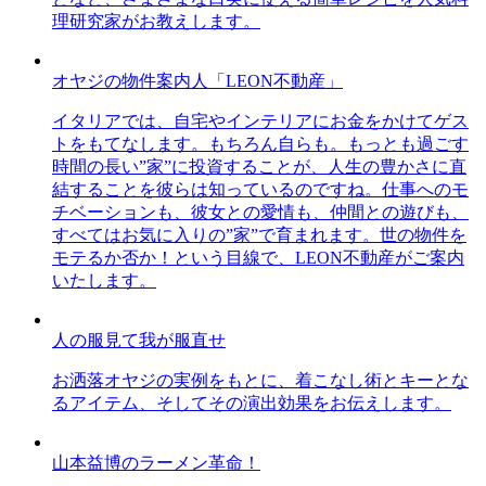
理研究家がお教えします。
オヤジの物件案内人「LEON不動産」
イタリアでは、自宅やインテリアにお金をかけてゲス
トをもてなします。もちろん自らも。もっとも過ごす
時間の長い”家”に投資することが、人生の豊かさに直
結することを彼らは知っているのですね。仕事へのモ
チベーションも、彼女との愛情も、仲間との遊びも、
すべてはお気に入りの”家”で育まれます。世の物件を
モテるか否か！という目線で、LEON不動産がご案内
いたします。
人の服見て我が服直せ
お洒落オヤジの実例をもとに、着こなし術とキーとな
るアイテム、そしてその演出効果をお伝えします。
山本益博のラーメン革命！