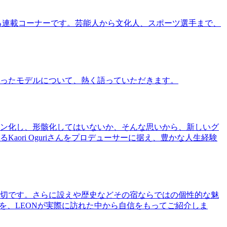
る連載コーナーです。芸能人から文化人、スポーツ選手まで、
ったモデルについて、熱く語っていただきます。
ン化し、形骸化してはいないか、そんな思いから、新しいグ
ri Oguriさんをプロデューサーに据え、豊かな人生経験
切です。さらに設えや歴史などその宿ならではの個性的な魅
を、LEONが実際に訪れた中から自信をもってご紹介しま