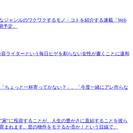
まなジャンルのワクワクするモノ・コトを紹介する連載「Web
公開予定。
美容ライターという毎日ヒゲを剃らない女性が書くことに違和
「ちょっと一杯寄ってかない？」、「今度一緒にアレ作らな
”家”に投資することが、人生の豊かさに直結することを彼ら
で育まれます。世の物件をモテるか否か！という目線で、