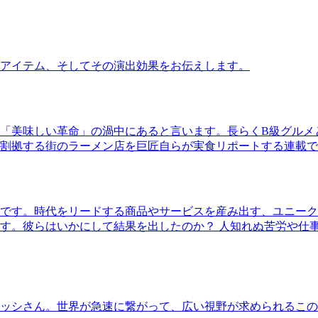
アイテム、そしてその演出効果をお伝えします。
「美味しい革命」の渦中にあると言います。長らくB級グルメ
割拠する街のラーメン店を巨匠自らが実食リポートする連載で
です。時代をリードする商品やサービスを産み出す、ユニーク
す。彼らはいかにして結果を出したのか？ 人知れぬ苦労や仕
ッシさん。世界が急速に繋がって、広い視野が求められるこの