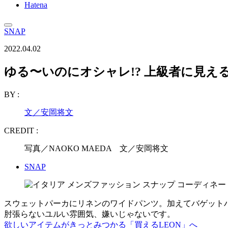
Hatena
SNAP
2022.04.02
ゆる〜いのにオシャレ!? 上級者に見え
BY :
文／安岡将文
CREDIT :
写真／NAOKO MAEDA 文／安岡将文
SNAP
スウェットパーカにリネンのワイドパンツ。加えてバゲットハ
肘張らないユルい雰囲気、嫌いじゃないです。
欲しいアイテムがきっとみつかる「買えるLEON」へ