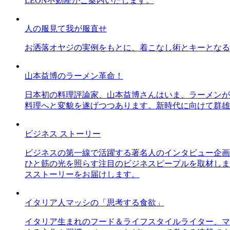
LEON不動産がご案内いたします。
人の服見て我が服直せ
お洒落オヤジの実例をもとに、着こなし術とキーとなる
山本益博のラーメン革命！
日本初の料理評論家、山本益博さんはいま、ラーメンが
料理へと変貌を遂げつつあります。新時代に向けて群雄
ビジネス ストーリー
ビジネスの第一線で活躍する著名人のインタビュー企画
ひと筋の光を照らす注目のビジネスピープルを取材しま
スストーリーをお届けします。
イタリア人マッシの「思考する食欲」
イタリア生まれのフード＆ライフスタイルライター、マ