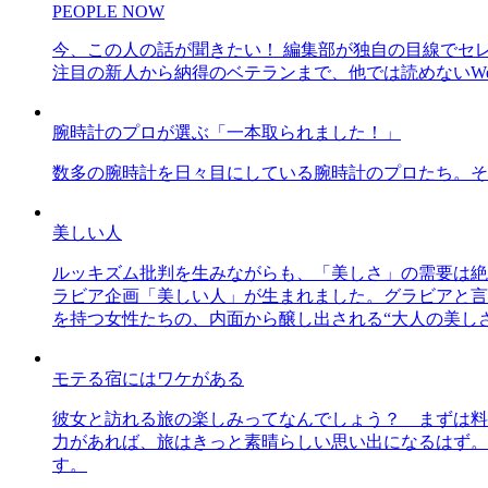
PEOPLE NOW
今、この人の話が聞きたい！ 編集部が独自の目線でセ
注目の新人から納得のベテランまで、他では読めないWe
腕時計のプロが選ぶ「一本取られました！」
数多の腕時計を日々目にしている腕時計のプロたち。そ
美しい人
ルッキズム批判を生みながらも、「美しさ」の需要は絶
ラビア企画「美しい人」が生まれました。グラビアと言え
を持つ女性たちの、内面から醸し出される“大人の美し
モテる宿にはワケがある
彼女と訪れる旅の楽しみってなんでしょう？ まずは料
力があれば、旅はきっと素晴らしい思い出になるはず。
す。