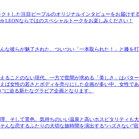
レクトした注目ピープルのオリジナルインタビューをお届けす
b LEONならではのスペシャルトークをお楽しみください！
んな彼らが魅了された、ついつい「一本取られた！」と膝を打
えることのない現代。一方で世間が求める「美しさ」はパター
ば女性の若さとボディを売りにした企画が多い中、女性であるKao
さ”に迫る新たなグラビア企画となります。
理、そして景色。気持ちのいい温泉と高いホスピタリティも大
そんな恋するふたりの大切な旅時間を演出する“ハズさない”宿