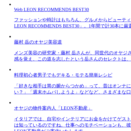
Web LEON RECOMMENDS BEST30
ファッションや時計はもちろん、グルメからビューティー
LEON RECOMMENDS BEST30」。1年間で計
藤村 岳のオヤジ美容道
メンズ美容の研究家・藤村 岳さんが、同世代のオヤジ
感を覚え、この道を志したという岳さんのセレクトは、
料理初心者男子でもデキる・モテる簡単レシピ
「好きな相手は胃の腑からつかめ」って、昔はオンナに
い？」「週末ホムパしようよ」などなど、さまざまな口
オヤジの物件案内人「LEON不動産」
イタリアでは、自宅やインテリアにお金をかけてゲスト
は知っているのですね。仕事へのモチベーションも、彼