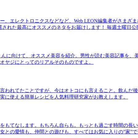
、エレクトロニクスなどなど、Web LEON編集者がさまざ
30本に厳選された最高にオススメのネタをお届けします！ 毎週土曜日
さんに向けて、オススメ美容を紹介。男性が読む美容記事を、
オヤジにとってのリアルそのものですよ。
言われてたことですが、今はオトコにも言えること。飲んだ後
実に使える簡単レシピを人気料理研究家がお教えします。
をもてなします。もちろん自らも。もっとも過ごす時間の長い
女との愛情も、仲間との遊びも、すべてはお気に入りの”家”