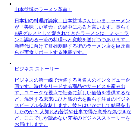
山本益博のラーメン革命！
日本初の料理評論家、山本益博さんはいま、ラーメン
が「美味しい革命」の渦中にあると言います。長らく
B級グルメとして愛されてきたラーメンは、ミシュラ
ンも認める一流の料理へと変貌を遂げつつあります。
新時代に向けて群雄割拠する街のラーメン店を巨匠自
らが実食リポートする連載です。
ビジネス ストーリー
ビジネスの第一線で活躍する著名人のインタビュー企
画です。時代をリードする商品やサービスを産み出
す、ユニークな視点で社会に新しい価値を提供するな
ど、混迷する未来にひと筋の光を照らす注目のビジネ
スピープルを取材します。彼らはいかにして結果を出
したのか？ 人知れぬ苦労や仕事で得た意外な気づきな
ど、ここでしか読めない充実のビジネスストーリーを
お届けします。