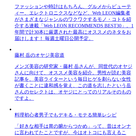
ファッションや時計はもちろん、グルメからビューテ
ィー、エレクトロニクスなどなど、Web LEON編集者
がさまざまなジャンルのワクワクするモノ・コトを紹
介する連載「Web LEON RECOMMENDS BEST30」。1
年間で計30本に厳選された最高にオススメのネタをお
届けします！ 毎週土曜日公開予定。
藤村 岳のオヤジ美容道
メンズ美容の研究家・藤村 岳さんが、同世代のオヤジ
さんに向けて、オススメ美容を紹介。男性が読む美容
記事を、美容ライターという毎日ヒゲを剃らない女性
が書くことに違和感を覚え、この道を志したという岳
さんのセレクトは、オヤジにとってのリアルそのもの
ですよ。
料理初心者男子でもデキる・モテる簡単レシピ
「好きな相手は胃の腑からつかめ」って、昔はオンナ
に言われてたことですが、今はオトコにも言えるこ