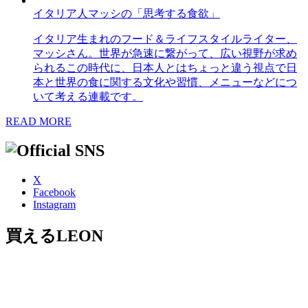
イタリア人マッシの「思考する食欲」
イタリア生まれのフード＆ライフスタイルライター、
マッシさん。世界が急速に繋がって、広い視野が求め
られるこの時代に、日本人とはちょっと違う視点で日
本と世界の食に関する文化や習慣、メニューなどにつ
いて考える連載です。
READ MORE
X
Facebook
Instagram
買えるLEON