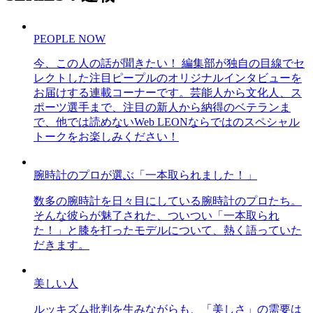
PEOPLE NOW
今、この人の話が聞きたい！ 編集部が独自の目線でセ
レクトした注目ピープルのオリジナルインタビューを
お届けする連載コーナーです。芸能人から文化人、ス
ポーツ選手まで、注目の新人から納得のベテランま
で、他では読めないWeb LEONならではのスペシャル
トークをお楽しみください！
腕時計のプロが選ぶ「一本取られました！」
数多の腕時計を日々目にしている腕時計のプロたち。
そんな彼らが魅了された、ついつい「一本取られ
た！」と膝を打ったモデルについて、熱く語っていた
だきます。
美しい人
ルッキズム批判を生みながらも、「美しさ」の需要は