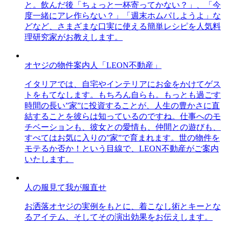
と。飲んだ後「ちょっと一杯寄ってかない？」、「今
度一緒にアレ作らない？」「週末ホムパしようよ」な
どなど、さまざまな口実に使える簡単レシピを人気料
理研究家がお教えします。
オヤジの物件案内人「LEON不動産」
イタリアでは、自宅やインテリアにお金をかけてゲス
トをもてなします。もちろん自らも。もっとも過ごす
時間の長い”家”に投資することが、人生の豊かさに直
結することを彼らは知っているのですね。仕事へのモ
チベーションも、彼女との愛情も、仲間との遊びも、
すべてはお気に入りの”家”で育まれます。世の物件を
モテるか否か！という目線で、LEON不動産がご案内
いたします。
人の服見て我が服直せ
お洒落オヤジの実例をもとに、着こなし術とキーとな
るアイテム、そしてその演出効果をお伝えします。