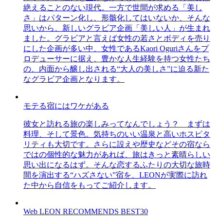
絶えることのない現代。一方で世間が求める「美し
さ」はパターン化し、形骸化してはいないか、そんな
思いから、新しいグラビア企画「美しい人」が生まれ
ました。グラビアと言えば女性の若さとボディを売り
にした企画が多い中、女性であるKaori Oguriさんをプ
ロデューサーに据え、豊かな人生経験を持つ女性たち
の、内面から醸し出される“大人の美しさ”に迫る新た
なグラビア企画となります。
モテる宿にはワケがある
彼女と訪れる旅の楽しみってなんでしょう？ まずは
料理、そして景色。気持ちのいい温泉と高いホスピタ
リティも大切です。さらに設えや歴史などその宿なら
ではの個性的な魅力があれば、旅はきっと素晴らしい
思い出になるはず。そんな恋するふたりの大切な旅時
間を演出する“ハズさない”宿を、LEONが実際に訪れ
た中から自信をもってご紹介します。
Web LEON RECOMMENDS BEST30