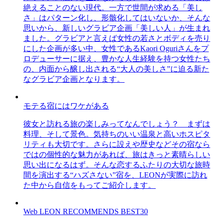
絶えることのない現代。一方で世間が求める「美し
さ」はパターン化し、形骸化してはいないか、そんな
思いから、新しいグラビア企画「美しい人」が生まれ
ました。グラビアと言えば女性の若さとボディを売り
にした企画が多い中、女性であるKaori Oguriさんをプ
ロデューサーに据え、豊かな人生経験を持つ女性たち
の、内面から醸し出される“大人の美しさ”に迫る新た
なグラビア企画となります。
モテる宿にはワケがある
彼女と訪れる旅の楽しみってなんでしょう？ まずは
料理、そして景色。気持ちのいい温泉と高いホスピタ
リティも大切です。さらに設えや歴史などその宿なら
ではの個性的な魅力があれば、旅はきっと素晴らしい
思い出になるはず。そんな恋するふたりの大切な旅時
間を演出する“ハズさない”宿を、LEONが実際に訪れ
た中から自信をもってご紹介します。
Web LEON RECOMMENDS BEST30