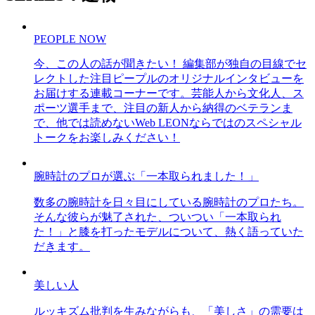
PEOPLE NOW
今、この人の話が聞きたい！ 編集部が独自の目線でセ
レクトした注目ピープルのオリジナルインタビューを
お届けする連載コーナーです。芸能人から文化人、ス
ポーツ選手まで、注目の新人から納得のベテランま
で、他では読めないWeb LEONならではのスペシャル
トークをお楽しみください！
腕時計のプロが選ぶ「一本取られました！」
数多の腕時計を日々目にしている腕時計のプロたち。
そんな彼らが魅了された、ついつい「一本取られ
た！」と膝を打ったモデルについて、熱く語っていた
だきます。
美しい人
ルッキズム批判を生みながらも、「美しさ」の需要は