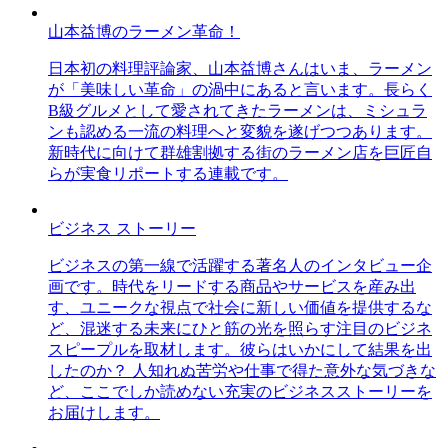
山本益博のラーメン革命！
日本初の料理評論家、山本益博さんはいま、ラーメン
が「美味しい革命」の渦中にあると言います。長らく
B級グルメとして愛されてきたラーメンは、ミシュラ
ンも認める一流の料理へと変貌を遂げつつあります。
新時代に向けて群雄割拠する街のラーメン店を巨匠自
らが実食リポートする連載です。
ビジネス ストーリー
ビジネスの第一線で活躍する著名人のインタビュー企
画です。時代をリードする商品やサービスを産み出
す、ユニークな視点で社会に新しい価値を提供するな
ど、混迷する未来にひと筋の光を照らす注目のビジネ
スピープルを取材します。彼らはいかにして結果を出
したのか？ 人知れぬ苦労や仕事で得た意外な気づきな
ど、ここでしか読めない充実のビジネスストーリーを
お届けします。