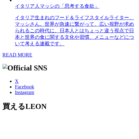
イタリア人マッシの「思考する食欲」
イタリア生まれのフード＆ライフスタイルライター、
マッシさん。世界が急速に繋がって、広い視野が求め
られるこの時代に、日本人とはちょっと違う視点で日
本と世界の食に関する文化や習慣、メニューなどにつ
いて考える連載です。
READ MORE
X
Facebook
Instagram
買えるLEON