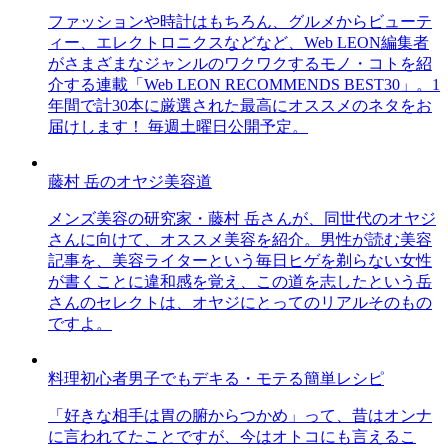
ファッションや時計はもちろん、グルメからビューテ
ィー、エレクトロニクスなどなど、Web LEON編集者
がさまざまなジャンルのワクワクするモノ・コトを紹
介する連載「Web LEON RECOMMENDS BEST30」。1
年間で計30本に厳選された最高にオススメのネタをお
届けします！ 毎週土曜日公開予定。
藤村 岳のオヤジ美容道
メンズ美容の研究家・藤村 岳さんが、同世代のオヤジ
さんに向けて、オススメ美容を紹介。男性が読む美容
記事を、美容ライターという毎日ヒゲを剃らない女性
が書くことに違和感を覚え、この道を志したという岳
さんのセレクトは、オヤジにとってのリアルそのもの
ですよ。
料理初心者男子でもデキる・モテる簡単レシピ
「好きな相手は胃の腑からつかめ」って、昔はオンナ
に言われてたことですが、今はオトコにも言えるこ