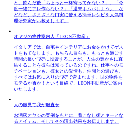
と。飲んだ後「ちょっと一杯寄ってかない？」、「今
度一緒にアレ作らない？」「週末ホムパしようよ」な
どなど、さまざまな口実に使える簡単レシピを人気料
理研究家がお教えします。
オヤジの物件案内人「LEON不動産」
イタリアでは、自宅やインテリアにお金をかけてゲス
トをもてなします。もちろん自らも。もっとも過ごす
時間の長い”家”に投資することが、人生の豊かさに直
結することを彼らは知っているのですね。仕事へのモ
チベーションも、彼女との愛情も、仲間との遊びも、
すべてはお気に入りの”家”で育まれます。世の物件を
モテるか否か！という目線で、LEON不動産がご案内
いたします。
人の服見て我が服直せ
お洒落オヤジの実例をもとに、着こなし術とキーとな
るアイテム、そしてその演出効果をお伝えします。