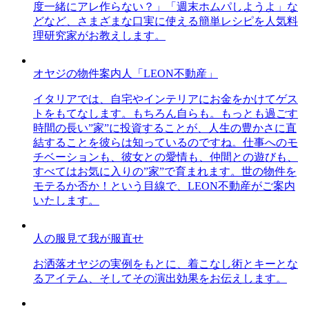
度一緒にアレ作らない？」「週末ホムパしようよ」な
どなど、さまざまな口実に使える簡単レシピを人気料
理研究家がお教えします。
オヤジの物件案内人「LEON不動産」
イタリアでは、自宅やインテリアにお金をかけてゲス
トをもてなします。もちろん自らも。もっとも過ごす
時間の長い”家”に投資することが、人生の豊かさに直
結することを彼らは知っているのですね。仕事へのモ
チベーションも、彼女との愛情も、仲間との遊びも、
すべてはお気に入りの”家”で育まれます。世の物件を
モテるか否か！という目線で、LEON不動産がご案内
いたします。
人の服見て我が服直せ
お洒落オヤジの実例をもとに、着こなし術とキーとな
るアイテム、そしてその演出効果をお伝えします。