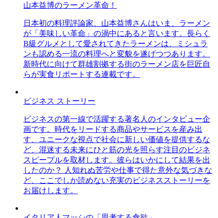
山本益博のラーメン革命！
日本初の料理評論家、山本益博さんはいま、ラーメン
が「美味しい革命」の渦中にあると言います。長らく
B級グルメとして愛されてきたラーメンは、ミシュラ
ンも認める一流の料理へと変貌を遂げつつあります。
新時代に向けて群雄割拠する街のラーメン店を巨匠自
らが実食リポートする連載です。
ビジネス ストーリー
ビジネスの第一線で活躍する著名人のインタビュー企
画です。時代をリードする商品やサービスを産み出
す、ユニークな視点で社会に新しい価値を提供するな
ど、混迷する未来にひと筋の光を照らす注目のビジネ
スピープルを取材します。彼らはいかにして結果を出
したのか？ 人知れぬ苦労や仕事で得た意外な気づきな
ど、ここでしか読めない充実のビジネスストーリーを
お届けします。
イタリア人マッシの「思考する食欲」