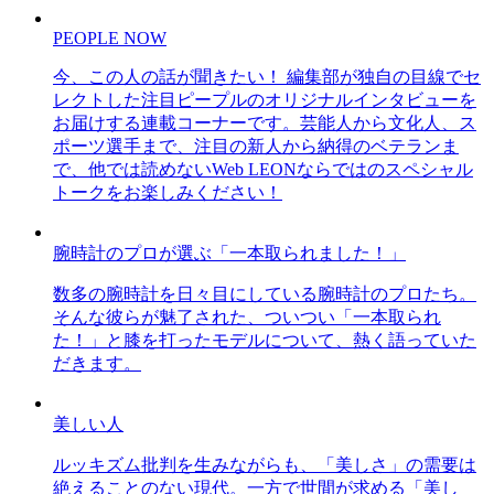
PEOPLE NOW
今、この人の話が聞きたい！ 編集部が独自の目線でセ
レクトした注目ピープルのオリジナルインタビューを
お届けする連載コーナーです。芸能人から文化人、ス
ポーツ選手まで、注目の新人から納得のベテランま
で、他では読めないWeb LEONならではのスペシャル
トークをお楽しみください！
腕時計のプロが選ぶ「一本取られました！」
数多の腕時計を日々目にしている腕時計のプロたち。
そんな彼らが魅了された、ついつい「一本取られ
た！」と膝を打ったモデルについて、熱く語っていた
だきます。
美しい人
ルッキズム批判を生みながらも、「美しさ」の需要は
絶えることのない現代。一方で世間が求める「美し