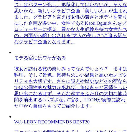
さ」はパターン化し、形骸化してはいないか、そんな
思いから、新しいグラビア企画「美しい人」が生まれ
ました。グラビアと言えば女性の若さとボディを売り
にした企画が多い中、女性であるKaori Oguriさんをプ
ロデューサーに据え、豊かな人生経験を持つ女性たち
の、内面から醸し出される“大人の美しさ”に迫る新た
なグラビア企画となります。
モテる宿にはワケがある
彼女と訪れる旅の楽しみってなんでしょう？ まずは
料理、そして景色。気持ちのいい温泉と高いホスピタ
リティも大切です。さらに設えや歴史などその宿なら
ではの個性的な魅力があれば、旅はきっと素晴らしい
思い出になるはず。そんな恋するふたりの大切な旅時
間を演出する“ハズさない”宿を、LEONが実際に訪れ
た中から自信をもってご紹介します。
Web LEON RECOMMENDS BEST30