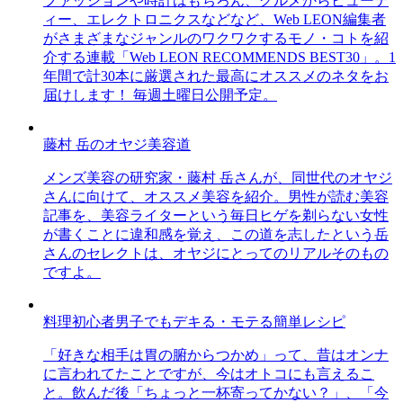
ファッションや時計はもちろん、グルメからビューテ
ィー、エレクトロニクスなどなど、Web LEON編集者
がさまざまなジャンルのワクワクするモノ・コトを紹
介する連載「Web LEON RECOMMENDS BEST30」。1
年間で計30本に厳選された最高にオススメのネタをお
届けします！ 毎週土曜日公開予定。
藤村 岳のオヤジ美容道
メンズ美容の研究家・藤村 岳さんが、同世代のオヤジ
さんに向けて、オススメ美容を紹介。男性が読む美容
記事を、美容ライターという毎日ヒゲを剃らない女性
が書くことに違和感を覚え、この道を志したという岳
さんのセレクトは、オヤジにとってのリアルそのもの
ですよ。
料理初心者男子でもデキる・モテる簡単レシピ
「好きな相手は胃の腑からつかめ」って、昔はオンナ
に言われてたことですが、今はオトコにも言えるこ
と。飲んだ後「ちょっと一杯寄ってかない？」、「今