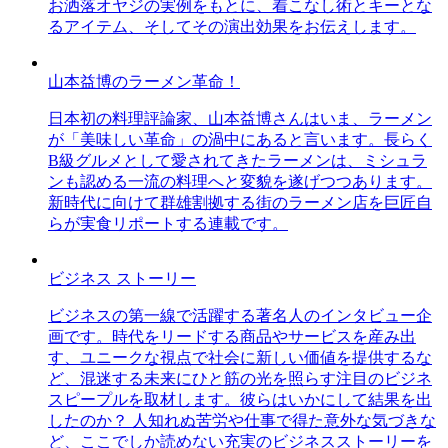
お洒落オヤジの実例をもとに、着こなし術とキーとな
るアイテム、そしてその演出効果をお伝えします。
山本益博のラーメン革命！
日本初の料理評論家、山本益博さんはいま、ラーメン
が「美味しい革命」の渦中にあると言います。長らく
B級グルメとして愛されてきたラーメンは、ミシュラ
ンも認める一流の料理へと変貌を遂げつつあります。
新時代に向けて群雄割拠する街のラーメン店を巨匠自
らが実食リポートする連載です。
ビジネス ストーリー
ビジネスの第一線で活躍する著名人のインタビュー企
画です。時代をリードする商品やサービスを産み出
す、ユニークな視点で社会に新しい価値を提供するな
ど、混迷する未来にひと筋の光を照らす注目のビジネ
スピープルを取材します。彼らはいかにして結果を出
したのか？ 人知れぬ苦労や仕事で得た意外な気づきな
ど、ここでしか読めない充実のビジネスストーリーを