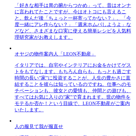
「好きな相手は胃の腑からつかめ」って、昔はオンナ
に言われてたことですが、今はオトコにも言えるこ
と。飲んだ後「ちょっと一杯寄ってかない？」、「今
度一緒にアレ作らない？」「週末ホムパしようよ」な
どなど、さまざまな口実に使える簡単レシピを人気料
理研究家がお教えします。
オヤジの物件案内人「LEON不動産」
イタリアでは、自宅やインテリアにお金をかけてゲス
トをもてなします。もちろん自らも。もっとも過ごす
時間の長い”家”に投資することが、人生の豊かさに直
結することを彼らは知っているのですね。仕事へのモ
チベーションも、彼女との愛情も、仲間との遊びも、
すべてはお気に入りの”家”で育まれます。世の物件を
モテるか否か！という目線で、LEON不動産がご案内
いたします。
人の服見て我が服直せ