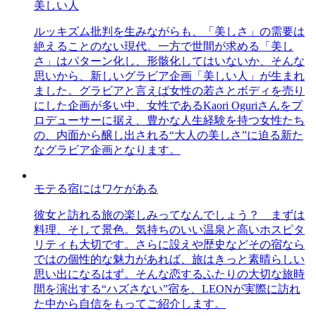
美しい人
ルッキズム批判を生みながらも、「美しさ」の需要は
絶えることのない現代。一方で世間が求める「美し
さ」はパターン化し、形骸化してはいないか、そんな
思いから、新しいグラビア企画「美しい人」が生まれ
ました。グラビアと言えば女性の若さとボディを売り
にした企画が多い中、女性であるKaori Oguriさんをプ
ロデューサーに据え、豊かな人生経験を持つ女性たち
の、内面から醸し出される“大人の美しさ”に迫る新た
なグラビア企画となります。
モテる宿にはワケがある
彼女と訪れる旅の楽しみってなんでしょう？ まずは
料理、そして景色。気持ちのいい温泉と高いホスピタ
リティも大切です。さらに設えや歴史などその宿なら
ではの個性的な魅力があれば、旅はきっと素晴らしい
思い出になるはず。そんな恋するふたりの大切な旅時
間を演出する“ハズさない”宿を、LEONが実際に訪れ
た中から自信をもってご紹介します。