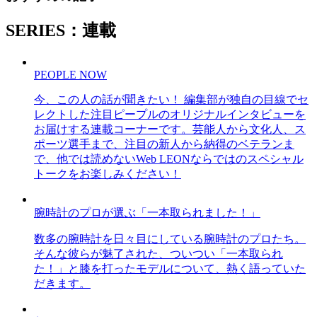
SERIES：連載
PEOPLE NOW
今、この人の話が聞きたい！ 編集部が独自の目線でセ
レクトした注目ピープルのオリジナルインタビューを
お届けする連載コーナーです。芸能人から文化人、ス
ポーツ選手まで、注目の新人から納得のベテランま
で、他では読めないWeb LEONならではのスペシャル
トークをお楽しみください！
腕時計のプロが選ぶ「一本取られました！」
数多の腕時計を日々目にしている腕時計のプロたち。
そんな彼らが魅了された、ついつい「一本取られ
た！」と膝を打ったモデルについて、熱く語っていた
だきます。