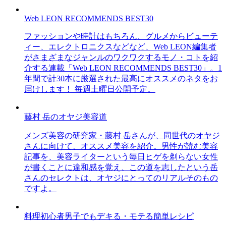
Web LEON RECOMMENDS BEST30
ファッションや時計はもちろん、グルメからビューテ
ィー、エレクトロニクスなどなど、Web LEON編集者
がさまざまなジャンルのワクワクするモノ・コトを紹
介する連載「Web LEON RECOMMENDS BEST30」。1
年間で計30本に厳選された最高にオススメのネタをお
届けします！ 毎週土曜日公開予定。
藤村 岳のオヤジ美容道
メンズ美容の研究家・藤村 岳さんが、同世代のオヤジ
さんに向けて、オススメ美容を紹介。男性が読む美容
記事を、美容ライターという毎日ヒゲを剃らない女性
が書くことに違和感を覚え、この道を志したという岳
さんのセレクトは、オヤジにとってのリアルそのもの
ですよ。
料理初心者男子でもデキる・モテる簡単レシピ