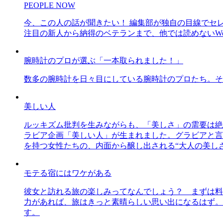
PEOPLE NOW
今、この人の話が聞きたい！ 編集部が独自の目線でセ
注目の新人から納得のベテランまで、他では読めないWe
腕時計のプロが選ぶ「一本取られました！」
数多の腕時計を日々目にしている腕時計のプロたち。そ
美しい人
ルッキズム批判を生みながらも、「美しさ」の需要は絶
ラビア企画「美しい人」が生まれました。グラビアと言え
を持つ女性たちの、内面から醸し出される“大人の美し
モテる宿にはワケがある
彼女と訪れる旅の楽しみってなんでしょう？ まずは料
力があれば、旅はきっと素晴らしい思い出になるはず。
す。