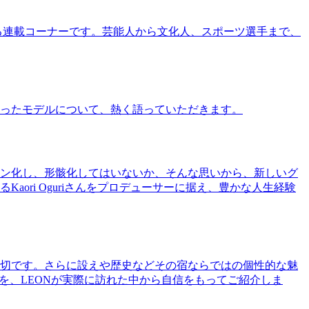
る連載コーナーです。芸能人から文化人、スポーツ選手まで、
ったモデルについて、熱く語っていただきます。
ン化し、形骸化してはいないか、そんな思いから、新しいグ
ri Oguriさんをプロデューサーに据え、豊かな人生経験
切です。さらに設えや歴史などその宿ならではの個性的な魅
を、LEONが実際に訪れた中から自信をもってご紹介しま