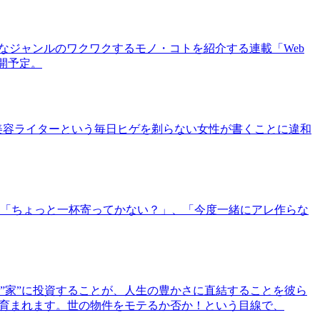
まなジャンルのワクワクするモノ・コトを紹介する連載「Web
公開予定。
美容ライターという毎日ヒゲを剃らない女性が書くことに違和
「ちょっと一杯寄ってかない？」、「今度一緒にアレ作らな
”家”に投資することが、人生の豊かさに直結することを彼ら
で育まれます。世の物件をモテるか否か！という目線で、