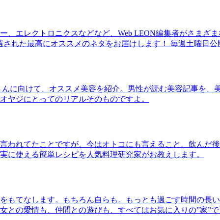
、エレクトロニクスなどなど、Web LEON編集者がさまざ
30本に厳選された最高にオススメのネタをお届けします！ 毎週土曜日
さんに向けて、オススメ美容を紹介。男性が読む美容記事を、
オヤジにとってのリアルそのものですよ。
言われてたことですが、今はオトコにも言えること。飲んだ後
実に使える簡単レシピを人気料理研究家がお教えします。
をもてなします。もちろん自らも。もっとも過ごす時間の長い
女との愛情も、仲間との遊びも、すべてはお気に入りの”家”