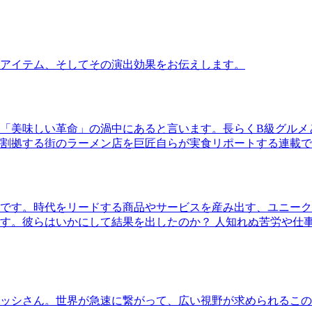
アイテム、そしてその演出効果をお伝えします。
「美味しい革命」の渦中にあると言います。長らくB級グルメ
割拠する街のラーメン店を巨匠自らが実食リポートする連載で
です。時代をリードする商品やサービスを産み出す、ユニーク
す。彼らはいかにして結果を出したのか？ 人知れぬ苦労や仕
ッシさん。世界が急速に繋がって、広い視野が求められるこの