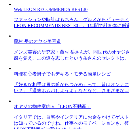
Web LEON RECOMMENDS BEST30
ファッションや時計はもちろん、グルメからビューティー
LEON RECOMMENDS BEST30」。1年間で計
藤村 岳のオヤジ美容道
メンズ美容の研究家・藤村 岳さんが、同世代のオヤジ
感を覚え、この道を志したという岳さんのセレクトは、
料理初心者男子でもデキる・モテる簡単レシピ
「好きな相手は胃の腑からつかめ」って、昔はオンナに
い？」「週末ホムパしようよ」などなど、さまざまな口
オヤジの物件案内人「LEON不動産」
イタリアでは、自宅やインテリアにお金をかけてゲスト
は知っているのですね。仕事へのモチベーションも、彼