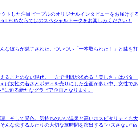
レクトした注目ピープルのオリジナルインタビューをお届けす
b LEONならではのスペシャルトークをお楽しみください！
んな彼らが魅了された、ついつい「一本取られた！」と膝を打
えることのない現代。一方で世間が求める「美しさ」はパター
ば女性の若さとボディを売りにした企画が多い中、女性であるKao
さ”に迫る新たなグラビア企画となります。
理、そして景色。気持ちのいい温泉と高いホスピタリティも大
そんな恋するふたりの大切な旅時間を演出する“ハズさない”宿