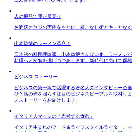
LEON不動産がご案内いたします。
人の服見て我が服直せ
お洒落オヤジの実例をもとに、着こなし術とキーとなる
山本益博のラーメン革命！
日本初の料理評論家、山本益博さんはいま、ラーメンが
料理へと変貌を遂げつつあります。新時代に向けて群雄
ビジネス ストーリー
ビジネスの第一線で活躍する著名人のインタビュー企画
ひと筋の光を照らす注目のビジネスピープルを取材しま
スストーリーをお届けします。
イタリア人マッシの「思考する食欲」
イタリア生まれのフード＆ライフスタイルライター、マ