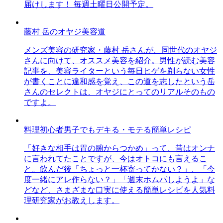
届けします！ 毎週土曜日公開予定。
藤村 岳のオヤジ美容道
メンズ美容の研究家・藤村 岳さんが、同世代のオヤジ
さんに向けて、オススメ美容を紹介。男性が読む美容
記事を、美容ライターという毎日ヒゲを剃らない女性
が書くことに違和感を覚え、この道を志したという岳
さんのセレクトは、オヤジにとってのリアルそのもの
ですよ。
料理初心者男子でもデキる・モテる簡単レシピ
「好きな相手は胃の腑からつかめ」って、昔はオンナ
に言われてたことですが、今はオトコにも言えるこ
と。飲んだ後「ちょっと一杯寄ってかない？」、「今
度一緒にアレ作らない？」「週末ホムパしようよ」な
どなど、さまざまな口実に使える簡単レシピを人気料
理研究家がお教えします。