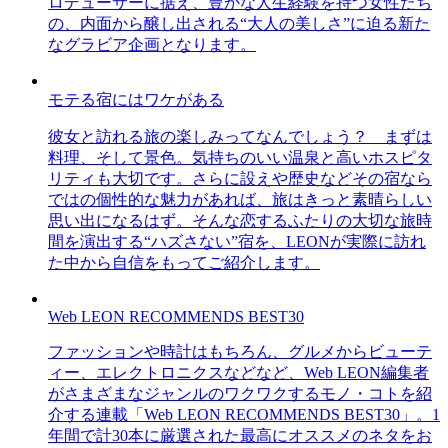
ロデューサーに据え、豊かな人生経験を持つ女性たち
の、内面から醸し出される“大人の美しさ”に迫る新た
なグラビア企画となります。
モテる宿にはワケがある
彼女と訪れる旅の楽しみってなんでしょう？ まずは
料理、そして景色。気持ちのいい温泉と高いホスピタ
リティも大切です。さらに設えや歴史などその宿なら
ではの個性的な魅力があれば、旅はきっと素晴らしい
思い出になるはず。そんな恋するふたりの大切な旅時
間を演出する“ハズさない”宿を、LEONが実際に訪れ
た中から自信をもってご紹介します。
Web LEON RECOMMENDS BEST30
ファッションや時計はもちろん、グルメからビューテ
ィー、エレクトロニクスなどなど、Web LEON編集者
がさまざまなジャンルのワクワクするモノ・コトを紹
介する連載「Web LEON RECOMMENDS BEST30」。1
年間で計30本に厳選された最高にオススメのネタをお