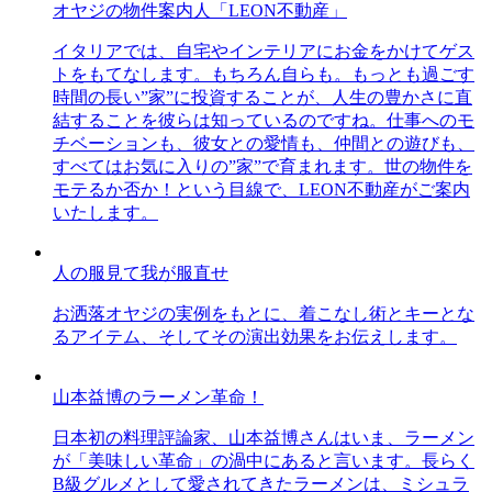
オヤジの物件案内人「LEON不動産」
イタリアでは、自宅やインテリアにお金をかけてゲス
トをもてなします。もちろん自らも。もっとも過ごす
時間の長い”家”に投資することが、人生の豊かさに直
結することを彼らは知っているのですね。仕事へのモ
チベーションも、彼女との愛情も、仲間との遊びも、
すべてはお気に入りの”家”で育まれます。世の物件を
モテるか否か！という目線で、LEON不動産がご案内
いたします。
人の服見て我が服直せ
お洒落オヤジの実例をもとに、着こなし術とキーとな
るアイテム、そしてその演出効果をお伝えします。
山本益博のラーメン革命！
日本初の料理評論家、山本益博さんはいま、ラーメン
が「美味しい革命」の渦中にあると言います。長らく
B級グルメとして愛されてきたラーメンは、ミシュラ