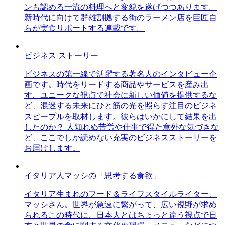
ンも認める一流の料理へと変貌を遂げつつあります。
新時代に向けて群雄割拠する街のラーメン店を巨匠自
らが実食リポートする連載です。
ビジネス ストーリー
ビジネスの第一線で活躍する著名人のインタビュー企
画です。時代をリードする商品やサービスを産み出
す、ユニークな視点で社会に新しい価値を提供するな
ど、混迷する未来にひと筋の光を照らす注目のビジネ
スピープルを取材します。彼らはいかにして結果を出
したのか？ 人知れぬ苦労や仕事で得た意外な気づきな
ど、ここでしか読めない充実のビジネスストーリーを
お届けします。
イタリア人マッシの「思考する食欲」
イタリア生まれのフード＆ライフスタイルライター、
マッシさん。世界が急速に繋がって、広い視野が求め
られるこの時代に、日本人とはちょっと違う視点で日