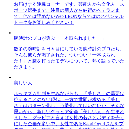
お届けする連載コーナーです。芸能人から文化人、ス
ポーツ選手まで、注目の新人から納得のベテランま
で、他では読めないWeb LEONならではのスペシャル
トークをお楽しみください！
腕時計のプロが選ぶ「一本取られました！」
数多の腕時計を日々目にしている腕時計のプロたち。
そんな彼らが魅了された、ついつい「一本取られ
た！」と膝を打ったモデルについて、熱く語っていた
だきます。
美しい人
ルッキズム批判を生みながらも、「美しさ」の需要は
絶えることのない現代。一方で世間が求める「美し
さ」はパターン化し、形骸化してはいないか、そんな
思いから、新しいグラビア企画「美しい人」が生まれ
ました。グラビアと言えば女性の若さとボディを売り
にした企画が多い中、女性であるKaori Oguriさんをプ