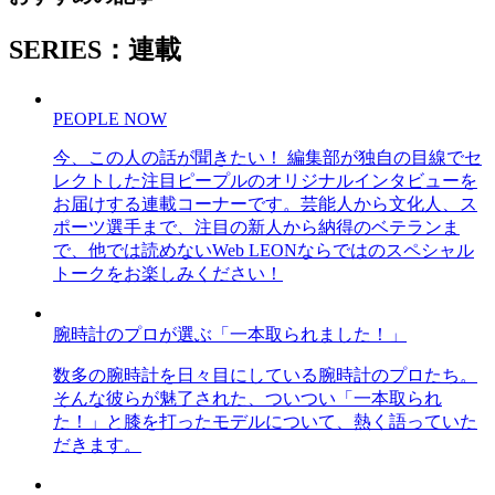
SERIES：連載
PEOPLE NOW
今、この人の話が聞きたい！ 編集部が独自の目線でセ
レクトした注目ピープルのオリジナルインタビューを
お届けする連載コーナーです。芸能人から文化人、ス
ポーツ選手まで、注目の新人から納得のベテランま
で、他では読めないWeb LEONならではのスペシャル
トークをお楽しみください！
腕時計のプロが選ぶ「一本取られました！」
数多の腕時計を日々目にしている腕時計のプロたち。
そんな彼らが魅了された、ついつい「一本取られ
た！」と膝を打ったモデルについて、熱く語っていた
だきます。