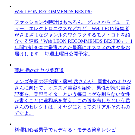
Web LEON RECOMMENDS BEST30
ファッションや時計はもちろん、グルメからビューテ
ィー、エレクトロニクスなどなど、Web LEON編集者
がさまざまなジャンルのワクワクするモノ・コトを紹
介する連載「Web LEON RECOMMENDS BEST30」。1
年間で計30本に厳選された最高にオススメのネタをお
届けします！ 毎週土曜日公開予定。
藤村 岳のオヤジ美容道
メンズ美容の研究家・藤村 岳さんが、同世代のオヤジ
さんに向けて、オススメ美容を紹介。男性が読む美容
記事を、美容ライターという毎日ヒゲを剃らない女性
が書くことに違和感を覚え、この道を志したという岳
さんのセレクトは、オヤジにとってのリアルそのもの
ですよ。
料理初心者男子でもデキる・モテる簡単レシピ