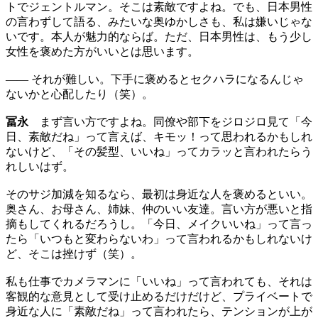
トでジェントルマン。そこは素敵ですよね。でも、日本男性
の言わずして語る、みたいな奥ゆかしさも、私は嫌いじゃな
いです。本人が魅力的ならば。ただ、日本男性は、もう少し
女性を褒めた方がいいとは思います。
—— それが難しい。下手に褒めるとセクハラになるんじゃ
ないかと心配したり（笑）。
冨永
まず言い方ですよね。同僚や部下をジロジロ見て「今
日、素敵だね」って言えば、キモッ！って思われるかもしれ
ないけど、「その髪型、いいね」ってカラッと言われたらう
れしいはず。
そのサジ加減を知るなら、最初は身近な人を褒めるといい。
奥さん、お母さん、姉妹、仲のいい友達。言い方が悪いと指
摘もしてくれるだろうし。「今日、メイクいいね」って言っ
たら「いつもと変わらないわ」って言われるかもしれないけ
ど、そこは挫けず（笑）。
私も仕事でカメラマンに「いいね」って言われても、それは
客観的な意見として受け止めるだけだけど、プライベートで
身近な人に「素敵だね」って言われたら、テンションが上が