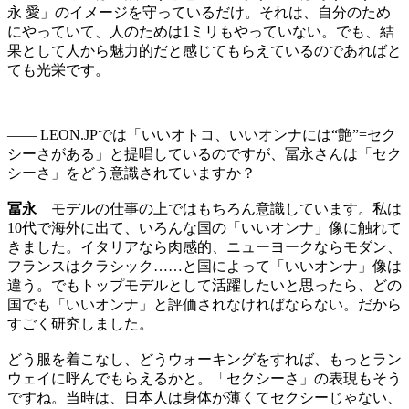
永 愛」のイメージを守っているだけ。それは、自分のため
にやっていて、人のためは1ミリもやっていない。でも、結
果として人から魅力的だと感じてもらえているのであればと
ても光栄です。
—— LEON.JPでは「いいオトコ、いいオンナには“艶”=セク
シーさがある」と提唱しているのですが、冨永さんは「セク
シーさ」をどう意識されていますか？
冨永
モデルの仕事の上ではもちろん意識しています。私は
10代で海外に出て、いろんな国の「いいオンナ」像に触れて
きました。イタリアなら肉感的、ニューヨークならモダン、
フランスはクラシック……と国によって「いいオンナ」像は
違う。でもトップモデルとして活躍したいと思ったら、どの
国でも「いいオンナ」と評価されなければならない。だから
すごく研究しました。
どう服を着こなし、どうウォーキングをすれば、もっとラン
ウェイに呼んでもらえるかと。「セクシーさ」の表現もそう
ですね。当時は、日本人は身体が薄くてセクシーじゃない、