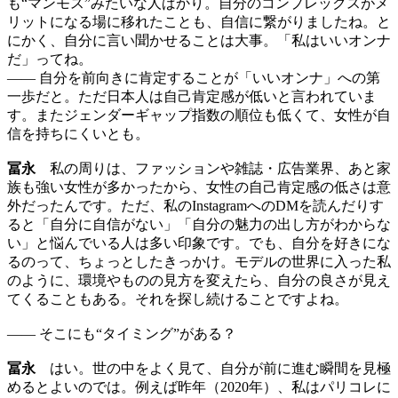
も“マンモス”みたいな人ばかり。自分のコンプレックスがメ
リットになる場に移れたことも、自信に繋がりましたね。と
にかく、自分に言い聞かせることは大事。「私はいいオンナ
だ」ってね。
—— 自分を前向きに肯定することが「いいオンナ」への第
一歩だと。ただ日本人は自己肯定感が低いと言われていま
す。またジェンダーギャップ指数の順位も低くて、女性が自
信を持ちにくいとも。
冨永
私の周りは、ファッションや雑誌・広告業界、あと家
族も強い女性が多かったから、女性の自己肯定感の低さは意
外だったんです。ただ、私のInstagramへのDMを読んだりす
ると「自分に自信がない」「自分の魅力の出し方がわからな
い」と悩んでいる人は多い印象です。でも、自分を好きにな
るのって、ちょっとしたきっかけ。モデルの世界に入った私
のように、環境やものの見方を変えたら、自分の良さが見え
てくることもある。それを探し続けることですよね。
—— そこにも“タイミング”がある？
冨永
はい。世の中をよく見て、自分が前に進む瞬間を見極
めるとよいのでは。例えば昨年（2020年）、私はパリコレに