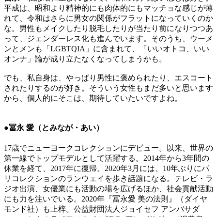
平成は、昭和より精神的にも肉体的にもマッチョな感じが薄
れて、令和はさらに男女の関係がフラットになっていくのか
な。男性もメイクしたり脱毛したりが当たり前になりつつあ
って、ジェンダーレス化も進んでいます。そのうち、ウーメ
ンとメンも「LGBTQIA」に含まれて、「いいオトコ、いい
オンナ」論が成り立たなくなってしまうかも。
でも、私自身は、やっぱり男性に褒められたり、エスコート
されたりするのが好き。そういう女性もまだ多いと思います
から、個人的にそこは、期待していたいですよね。
●冨永 愛（とみなが・あい）
17歳でニューヨークコレクションにデビュー。以来、世界の
第一線でトップモデルとして活躍する。2014年から3年間の
休業を経て、2017年に復帰。2020年3月には、10年ぶりにパ
リコレクションのランウェイを歩き話題になる。テレビ・ラ
ジオ出演、女優業にも活動の場を広げるほか、社会貢献活動
にも力を注いでいる。2020年『冨永愛 美の法則』（ダイヤ
モンド社）も上梓。公益財団法人ジョイセフ アンバサダ