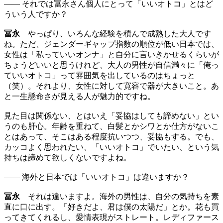
—— それでは冨永さん個人にとって「いいオトコ」とはど
ういう人ですか？
冨永
やっぱり、いろんな経験を積んで成熟した大人です
ね。ただ、ジェンダーギャップ指数の順位が低い日本では、
女性は「私っていいオンナ」と自分に言いきかせるくらいが
ちょうどいいと思うけれど、大人の男性が自信満々に「俺っ
ていいオトコ」って雰囲気を出しているのはちょっと
（笑）。それより、女性に対して寛容で器が大きいこと。あ
と一生懸命さが見える人が魅力的ですね。
見た目は関係ない、とはいえ「妥協はしても諦めない」とい
うのも肝心。年齢を重ねて、白髪とかシワとか仕方がないこ
とはあって、そこはある程度抗いつつ、妥協もする。でも、
カッコよく思われたい、「いいオトコ」でいたい、という気
持ちは諦めて欲しくないですよね。
—— 海外と日本では「いいオトコ」は違いますか？
冨永
それは違いますよ。海外の男性は、自分の気持ちを素
直に口に出す。「好きだよ、君は僕の太陽だ」とか。花も買
ってきてくれるし、愛情表現がストレート。レディファース