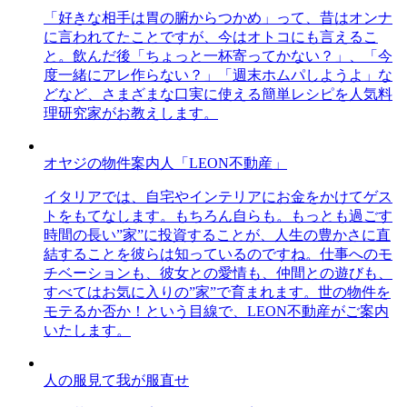
「好きな相手は胃の腑からつかめ」って、昔はオンナ
に言われてたことですが、今はオトコにも言えるこ
と。飲んだ後「ちょっと一杯寄ってかない？」、「今
度一緒にアレ作らない？」「週末ホムパしようよ」な
どなど、さまざまな口実に使える簡単レシピを人気料
理研究家がお教えします。
オヤジの物件案内人「LEON不動産」
イタリアでは、自宅やインテリアにお金をかけてゲス
トをもてなします。もちろん自らも。もっとも過ごす
時間の長い”家”に投資することが、人生の豊かさに直
結することを彼らは知っているのですね。仕事へのモ
チベーションも、彼女との愛情も、仲間との遊びも、
すべてはお気に入りの”家”で育まれます。世の物件を
モテるか否か！という目線で、LEON不動産がご案内
いたします。
人の服見て我が服直せ