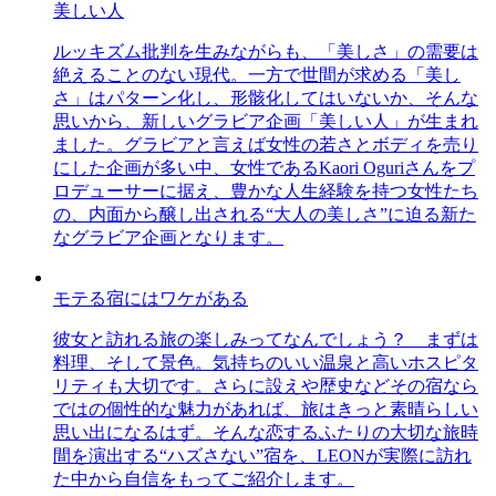
美しい人
ルッキズム批判を生みながらも、「美しさ」の需要は
絶えることのない現代。一方で世間が求める「美し
さ」はパターン化し、形骸化してはいないか、そんな
思いから、新しいグラビア企画「美しい人」が生まれ
ました。グラビアと言えば女性の若さとボディを売り
にした企画が多い中、女性であるKaori Oguriさんをプ
ロデューサーに据え、豊かな人生経験を持つ女性たち
の、内面から醸し出される“大人の美しさ”に迫る新た
なグラビア企画となります。
モテる宿にはワケがある
彼女と訪れる旅の楽しみってなんでしょう？ まずは
料理、そして景色。気持ちのいい温泉と高いホスピタ
リティも大切です。さらに設えや歴史などその宿なら
ではの個性的な魅力があれば、旅はきっと素晴らしい
思い出になるはず。そんな恋するふたりの大切な旅時
間を演出する“ハズさない”宿を、LEONが実際に訪れ
た中から自信をもってご紹介します。