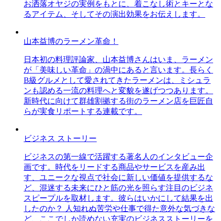
お洒落オヤジの実例をもとに、着こなし術とキーとな
るアイテム、そしてその演出効果をお伝えします。
山本益博のラーメン革命！
日本初の料理評論家、山本益博さんはいま、ラーメン
が「美味しい革命」の渦中にあると言います。長らく
B級グルメとして愛されてきたラーメンは、ミシュラ
ンも認める一流の料理へと変貌を遂げつつあります。
新時代に向けて群雄割拠する街のラーメン店を巨匠自
らが実食リポートする連載です。
ビジネス ストーリー
ビジネスの第一線で活躍する著名人のインタビュー企
画です。時代をリードする商品やサービスを産み出
す、ユニークな視点で社会に新しい価値を提供するな
ど、混迷する未来にひと筋の光を照らす注目のビジネ
スピープルを取材します。彼らはいかにして結果を出
したのか？ 人知れぬ苦労や仕事で得た意外な気づきな
ど、ここでしか読めない充実のビジネスストーリーを