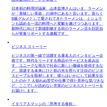
日本初の料理評論家、山本益博さんはいま、ラーメン
が「美味しい革命」の渦中にあると言います。長らく
B級グルメとして愛されてきたラーメンは、ミシュラ
ンも認める一流の料理へと変貌を遂げつつあります。
新時代に向けて群雄割拠する街のラーメン店を巨匠自
らが実食リポートする連載です。
ビジネス ストーリー
ビジネスの第一線で活躍する著名人のインタビュー企
画です。時代をリードする商品やサービスを産み出
す、ユニークな視点で社会に新しい価値を提供するな
ど、混迷する未来にひと筋の光を照らす注目のビジネ
スピープルを取材します。彼らはいかにして結果を出
したのか？ 人知れぬ苦労や仕事で得た意外な気づきな
ど、ここでしか読めない充実のビジネスストーリーを
お届けします。
イタリア人マッシの「思考する食欲」