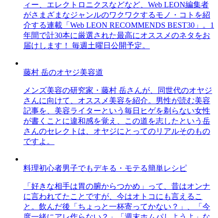
ィー、エレクトロニクスなどなど、Web LEON編集者
がさまざまなジャンルのワクワクするモノ・コトを紹
介する連載「Web LEON RECOMMENDS BEST30」。1
年間で計30本に厳選された最高にオススメのネタをお
届けします！ 毎週土曜日公開予定。
藤村 岳のオヤジ美容道
メンズ美容の研究家・藤村 岳さんが、同世代のオヤジ
さんに向けて、オススメ美容を紹介。男性が読む美容
記事を、美容ライターという毎日ヒゲを剃らない女性
が書くことに違和感を覚え、この道を志したという岳
さんのセレクトは、オヤジにとってのリアルそのもの
ですよ。
料理初心者男子でもデキる・モテる簡単レシピ
「好きな相手は胃の腑からつかめ」って、昔はオンナ
に言われてたことですが、今はオトコにも言えるこ
と。飲んだ後「ちょっと一杯寄ってかない？」、「今
度一緒にアレ作らない？」「週末ホムパしようよ」な