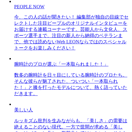
PEOPLE NOW
今、この人の話が聞きたい！ 編集部が独自の目線でセ
レクトした注目ピープルのオリジナルインタビューを
お届けする連載コーナーです。芸能人から文化人、ス
ポーツ選手まで、注目の新人から納得のベテランま
で、他では読めないWeb LEONならではのスペシャル
トークをお楽しみください！
腕時計のプロが選ぶ「一本取られました！」
数多の腕時計を日々目にしている腕時計のプロたち。
そんな彼らが魅了された、ついつい「一本取られ
た！」と膝を打ったモデルについて、熱く語っていた
だきます。
美しい人
ルッキズム批判を生みながらも、「美しさ」の需要は
絶えることのない現代。一方で世間が求める「美し