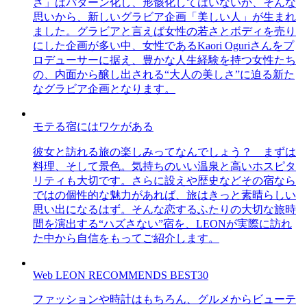
さ」はパターン化し、形骸化してはいないか、そんな
思いから、新しいグラビア企画「美しい人」が生まれ
ました。グラビアと言えば女性の若さとボディを売り
にした企画が多い中、女性であるKaori Oguriさんをプ
ロデューサーに据え、豊かな人生経験を持つ女性たち
の、内面から醸し出される“大人の美しさ”に迫る新た
なグラビア企画となります。
モテる宿にはワケがある
彼女と訪れる旅の楽しみってなんでしょう？ まずは
料理、そして景色。気持ちのいい温泉と高いホスピタ
リティも大切です。さらに設えや歴史などその宿なら
ではの個性的な魅力があれば、旅はきっと素晴らしい
思い出になるはず。そんな恋するふたりの大切な旅時
間を演出する“ハズさない”宿を、LEONが実際に訪れ
た中から自信をもってご紹介します。
Web LEON RECOMMENDS BEST30
ファッションや時計はもちろん、グルメからビューテ