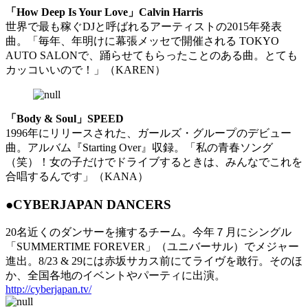
「How Deep Is Your Love」Calvin Harris
世界で最も稼ぐDJと呼ばれるアーティストの2015年発表
曲。「毎年、年明けに幕張メッセで開催される TOKYO
AUTO SALONで、踊らせてもらったことのある曲。とても
カッコいいので！」（KAREN）
「Body & Soul」SPEED
1996年にリリースされた、ガールズ・グループのデビュー
曲。アルバム『Starting Over』収録。「私の青春ソング
（笑）！女の子だけでドライブするときは、みんなでこれを
合唱するんです」（KANA）
●CYBERJAPAN DANCERS
20名近くのダンサーを擁するチーム。今年７月にシングル
「SUMMERTIME FOREVER」（ユニバーサル）でメジャー
進出。8/23 & 29には赤坂サカス前にてライヴを敢行。そのほ
か、全国各地のイベントやパーティに出演。
http://cyberjapan.tv/