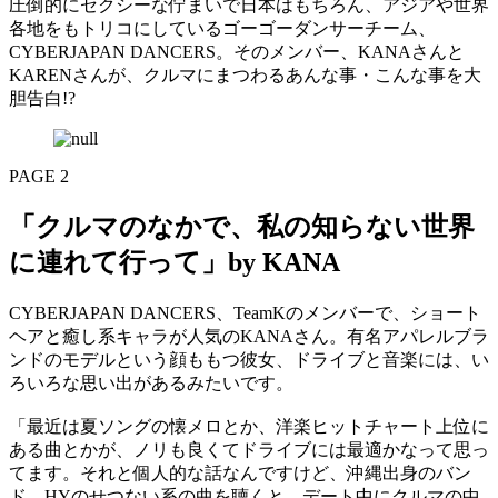
圧倒的にセクシーな佇まいで日本はもちろん、アジアや世界
各地をもトリコにしているゴーゴーダンサーチーム、
CYBERJAPAN DANCERS。そのメンバー、KANAさんと
KARENさんが、クルマにまつわるあんな事・こんな事を大
胆告白!?
PAGE 2
「クルマのなかで、私の知らない世界
に連れて行って」by KANA
CYBERJAPAN DANCERS、TeamKのメンバーで、ショート
ヘアと癒し系キャラが人気のKANAさん。有名アパレルブラ
ンドのモデルという顔ももつ彼女、ドライブと音楽には、い
ろいろな思い出があるみたいです。
「最近は夏ソングの懐メロとか、洋楽ヒットチャート上位に
ある曲とかが、ノリも良くてドライブには最適かなって思っ
てます。それと個人的な話なんですけど、沖縄出身のバン
ド、HYのせつない系の曲を聴くと、デート中にクルマの中