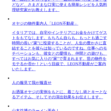
どなど、さまざまな口実に使える簡単レシピを人気料
理研究家がお教えします。
オヤジの物件案内人「LEON不動産」
イタリアでは、自宅やインテリアにお金をかけてゲス
トをもてなします。もちろん自らも。もっとも過ごす
時間の長い”家”に投資することが、人生の豊かさに直
結することを彼らは知っているのですね。仕事へのモ
チベーションも、彼女との愛情も、仲間との遊びも、
すべてはお気に入りの”家”で育まれます。世の物件を
モテるか否か！という目線で、LEON不動産がご案内
いたします。
人の服見て我が服直せ
お洒落オヤジの実例をもとに、着こなし術とキーとな
るアイテム、そしてその演出効果をお伝えします。
山本益博のラーメン革命！