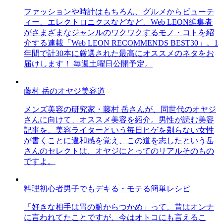
ファッションや時計はもちろん、グルメからビューテ
ィー、エレクトロニクスなどなど、Web LEON編集者
がさまざまなジャンルのワクワクするモノ・コトを紹
介する連載「Web LEON RECOMMENDS BEST30」。1
年間で計30本に厳選された最高にオススメのネタをお
届けします！ 毎週土曜日公開予定。
藤村 岳のオヤジ美容道
メンズ美容の研究家・藤村 岳さんが、同世代のオヤジ
さんに向けて、オススメ美容を紹介。男性が読む美容
記事を、美容ライターという毎日ヒゲを剃らない女性
が書くことに違和感を覚え、この道を志したという岳
さんのセレクトは、オヤジにとってのリアルそのもの
ですよ。
料理初心者男子でもデキる・モテる簡単レシピ
「好きな相手は胃の腑からつかめ」って、昔はオンナ
に言われてたことですが、今はオトコにも言えるこ