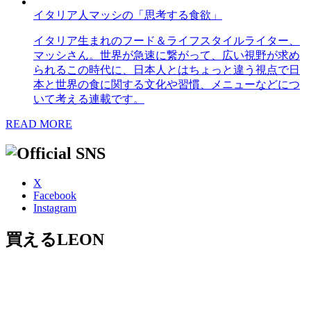
イタリア人マッシの「思考する食欲」
イタリア生まれのフード＆ライフスタイルライター、
マッシさん。世界が急速に繋がって、広い視野が求め
られるこの時代に、日本人とはちょっと違う視点で日
本と世界の食に関する文化や習慣、メニューなどにつ
いて考える連載です。
READ MORE
X
Facebook
Instagram
買えるLEON