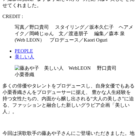
せてくれました。
CREDIT :
写真／野口貴司 スタイリング／坂本久仁子 ヘアメ
イク／岡崎じゅん 文／渡邉朋子 編集／森本 泉
(Web LEON） プロデュース／Kaori Oguri
PEOPLE
美しい人
多くの俳優やタレントをプロデュースし、自身女優でもある
小栗香織さんをプロデューサーに据え、 豊かな人生経験を
持つ女性たちの、内面から醸し出される“大人の美しさ”に迫
る、ファッションと融合した新しいグラビア企画「美しい
人」。
今回は演歌歌手の藤あや子さんにご登場いただきました。地