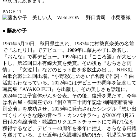
※次回に続きます。
PAGE 11
● 藤あや子
1961年5月10日、秋田県生まれ。1987年に村勢真奈美の名前
で『ふたり川』でデビュー。1989年に藤あや子に改名し、
『おんな』で再デビュー。1992年には『こころ酒』が大ヒッ
トし、第25回日本有線大賞を受賞。その後も『むらさき雨
情』、『女泣川』などのヒット曲を多数生み出し、NHK紅
白歌合戦に21回出場。“小野彩(このさい)”名義で作詞・作曲
活動も行なっている。2022年にはデビュー35周年を記念して
写真集『AYAKO FUJI』を出版し、その美しさも話題に。
2024年には子宮体がんを公表。その後、復帰を果たす。今年
は名古屋・御園座での『創立百三十周年記念 御園座新春特
別公演』を成功させ、2025年に発売されたシングル『想い出
づくり／小さな鐘の音〜ラ・カンパネラ〜』が2026年3月25
日付の有線演歌・歌謡曲リクエストチャートにて再び1位を
獲得するなど、デビュー40周年を来年に控え、さらなる飛躍
を遂げている。また近年は保護猫活動のほか、乳児院や支援