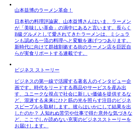
山本益博のラーメン革命！
日本初の料理評論家、山本益博さんはいま、ラーメン
が「美味しい革命」の渦中にあると言います。長らく
B級グルメとして愛されてきたラーメンは、ミシュラ
ンも認める一流の料理へと変貌を遂げつつあります。
新時代に向けて群雄割拠する街のラーメン店を巨匠自
らが実食リポートする連載です。
ビジネス ストーリー
ビジネスの第一線で活躍する著名人のインタビュー企
画です。時代をリードする商品やサービスを産み出
す、ユニークな視点で社会に新しい価値を提供するな
ど、混迷する未来にひと筋の光を照らす注目のビジネ
スピープルを取材します。彼らはいかにして結果を出
したのか？ 人知れぬ苦労や仕事で得た意外な気づきな
ど、ここでしか読めない充実のビジネスストーリーを
お届けします。