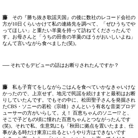
藤
その『勝ち抜き歌謡天国』の後に数社のレコード会社の
方が10日くらいかけて私の連絡先を調べて、「ぜひうちでや
ってほしい」と重たい羊羹を持って訪ねてくださったんで
す。お母さんと「うちの田舎の羊羹のほうがおいしいよね」
なんて言いながら食べました(笑)。
── それでもデビューの話はお断りされたんですか？
藤
私も子育てをしながらごはんを食べていかなきゃいけな
かったので、上京せず、地元で民謡を続けますと最初はお断
りしていたんです。でもその中に、松田聖子さんを発掘され
たCBS・ソニーの若松（宗雄）さんという有名な音楽プロデ
ューサーの方がいらして。え！ 百恵ちゃんのソニー!? と、
そこで子どもの頃に憧れた百恵ちゃんとつながったんです
(笑)。それで私、生意気にも「秋田に拠点を置いたまま、仕
事がある時だけ東京に出るというやり方はできないです