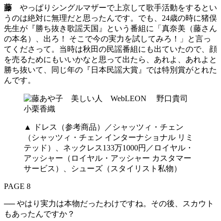
藤
やっぱりシングルマザーで上京して歌手活動をするとい
うのは絶対に無理だと思ったんです。でも、24歳の時に猪俣
先生が『勝ち抜き歌謡天国』という番組に「真奈美（藤さん
の本名）、出ろ！ そこで今の実力を試してみろ！」と言っ
てくださって。当時は秋田の民謡番組にも出ていたので、顔
を売るためにもいいかなと思って出たら、あれよ、あれよと
勝ち抜いて、同じ年の『日本民謡大賞』では特別賞がとれた
んです。
▲ ドレス（参考商品）／シャッツィ・チェン
（シャッツィ・チェン インターナショナル リミ
テッド）、ネックレス133万1000円／ロイヤル・
アッシャー（ロイヤル・アッシャー カスタマー
サービス）、シューズ（スタイリスト私物）
PAGE 8
── やはり実力は本物だったわけですね。その後、スカウト
もあったんですか？