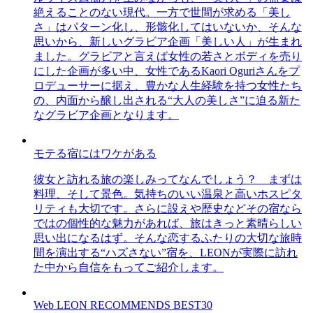
絶えることのない現代。一方で世間が求める「美し
さ」はパターン化し、形骸化してはいないか、そんな
思いから、新しいグラビア企画「美しい人」が生まれ
ました。グラビアと言えば女性の若さとボディを売り
にした企画が多い中、女性であるKaori Oguriさんをプ
ロデューサーに据え、豊かな人生経験を持つ女性たち
の、内面から醸し出される“大人の美しさ”に迫る新た
なグラビア企画となります。
モテる宿にはワケがある
彼女と訪れる旅の楽しみってなんでしょう？ まずは
料理、そして景色。気持ちのいい温泉と高いホスピタ
リティも大切です。さらに設えや歴史などその宿なら
ではの個性的な魅力があれば、旅はきっと素晴らしい
思い出になるはず。そんな恋するふたりの大切な旅時
間を演出する“ハズさない”宿を、LEONが実際に訪れ
た中から自信をもってご紹介します。
Web LEON RECOMMENDS BEST30