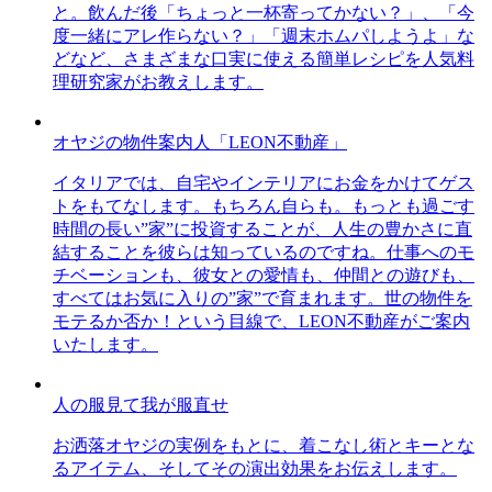
と。飲んだ後「ちょっと一杯寄ってかない？」、「今
度一緒にアレ作らない？」「週末ホムパしようよ」な
どなど、さまざまな口実に使える簡単レシピを人気料
理研究家がお教えします。
オヤジの物件案内人「LEON不動産」
イタリアでは、自宅やインテリアにお金をかけてゲス
トをもてなします。もちろん自らも。もっとも過ごす
時間の長い”家”に投資することが、人生の豊かさに直
結することを彼らは知っているのですね。仕事へのモ
チベーションも、彼女との愛情も、仲間との遊びも、
すべてはお気に入りの”家”で育まれます。世の物件を
モテるか否か！という目線で、LEON不動産がご案内
いたします。
人の服見て我が服直せ
お洒落オヤジの実例をもとに、着こなし術とキーとな
るアイテム、そしてその演出効果をお伝えします。