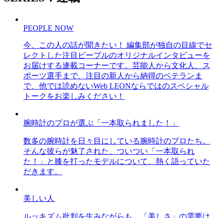
PEOPLE NOW
今、この人の話が聞きたい！ 編集部が独自の目線でセ
レクトした注目ピープルのオリジナルインタビューを
お届けする連載コーナーです。芸能人から文化人、ス
ポーツ選手まで、注目の新人から納得のベテランま
で、他では読めないWeb LEONならではのスペシャル
トークをお楽しみください！
腕時計のプロが選ぶ「一本取られました！」
数多の腕時計を日々目にしている腕時計のプロたち。
そんな彼らが魅了された、ついつい「一本取られ
た！」と膝を打ったモデルについて、熱く語っていた
だきます。
美しい人
ルッキズム批判を生みながらも、「美しさ」の需要は