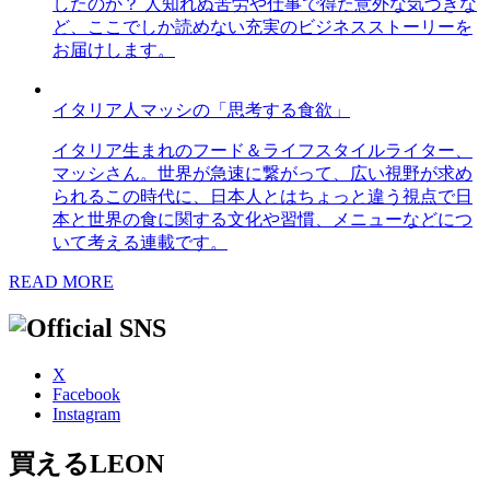
したのか？ 人知れぬ苦労や仕事で得た意外な気づきな
ど、ここでしか読めない充実のビジネスストーリーを
お届けします。
イタリア人マッシの「思考する食欲」
イタリア生まれのフード＆ライフスタイルライター、
マッシさん。世界が急速に繋がって、広い視野が求め
られるこの時代に、日本人とはちょっと違う視点で日
本と世界の食に関する文化や習慣、メニューなどにつ
いて考える連載です。
READ MORE
X
Facebook
Instagram
買えるLEON