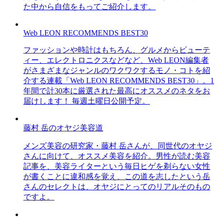
た中から自信をもってご紹介します。
Web LEON RECOMMENDS BEST30
ファッションや時計はもちろん、グルメからビューテ
ィー、エレクトロニクスなどなど、Web LEON編集者
がさまざまなジャンルのワクワクするモノ・コトを紹
介する連載「Web LEON RECOMMENDS BEST30」。1
年間で計30本に厳選された最高にオススメのネタをお
届けします！ 毎週土曜日公開予定。
藤村 岳のオヤジ美容道
メンズ美容の研究家・藤村 岳さんが、同世代のオヤジ
さんに向けて、オススメ美容を紹介。男性が読む美容
記事を、美容ライターという毎日ヒゲを剃らない女性
が書くことに違和感を覚え、この道を志したという岳
さんのセレクトは、オヤジにとってのリアルそのもの
ですよ。