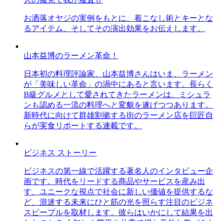
お洒落オヤジの実例をもとに、着こなし術とキーとな
るアイテム、そしてその演出効果をお伝えします。
山本益博のラーメン革命！
日本初の料理評論家、山本益博さんはいま、ラーメン
が「美味しい革命」の渦中にあると言います。長らく
B級グルメとして愛されてきたラーメンは、ミシュラ
ンも認める一流の料理へと変貌を遂げつつあります。
新時代に向けて群雄割拠する街のラーメン店を巨匠自
らが実食リポートする連載です。
ビジネス ストーリー
ビジネスの第一線で活躍する著名人のインタビュー企
画です。時代をリードする商品やサービスを産み出
す、ユニークな視点で社会に新しい価値を提供するな
ど、混迷する未来にひと筋の光を照らす注目のビジネ
スピープルを取材します。彼らはいかにして結果を出