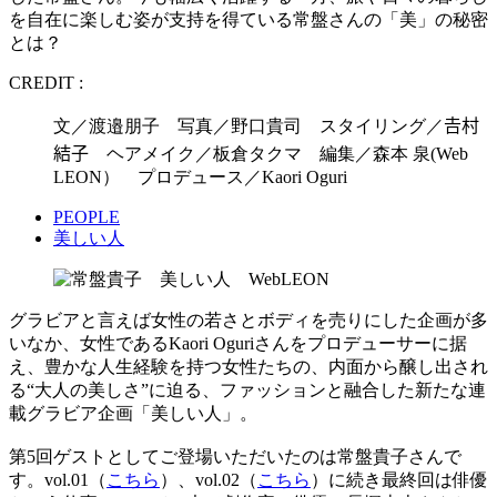
を自在に楽しむ姿が支持を得ている常盤さんの「美」の秘密
とは？
CREDIT :
文／渡邉朋子 写真／野口貴司 スタイリング／𠮷村
結子 ヘアメイク／板倉タクマ 編集／森本 泉(Web
LEON） プロデュース／Kaori Oguri
PEOPLE
美しい人
グラビアと言えば女性の若さとボディを売りにした企画が多
いなか、女性であるKaori Oguriさんをプロデューサーに据
え、豊かな人生経験を持つ女性たちの、内面から醸し出され
る“大人の美しさ”に迫る、ファッションと融合した新たな連
載グラビア企画「美しい人」。
第5回ゲストとしてご登場いただいたのは常盤貴子さんで
す。vol.01（
こちら
）、vol.02（
こちら
）に続き最終回は俳優