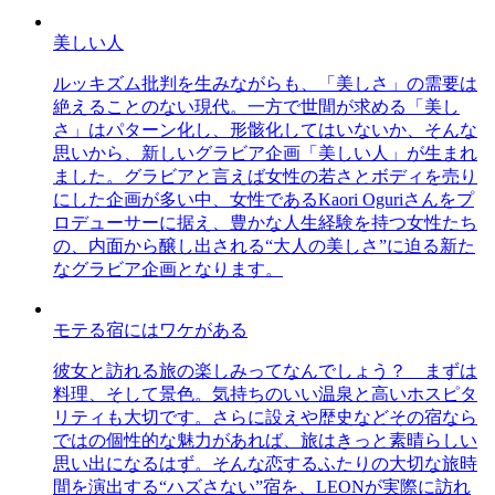
美しい人
ルッキズム批判を生みながらも、「美しさ」の需要は
絶えることのない現代。一方で世間が求める「美し
さ」はパターン化し、形骸化してはいないか、そんな
思いから、新しいグラビア企画「美しい人」が生まれ
ました。グラビアと言えば女性の若さとボディを売り
にした企画が多い中、女性であるKaori Oguriさんをプ
ロデューサーに据え、豊かな人生経験を持つ女性たち
の、内面から醸し出される“大人の美しさ”に迫る新た
なグラビア企画となります。
モテる宿にはワケがある
彼女と訪れる旅の楽しみってなんでしょう？ まずは
料理、そして景色。気持ちのいい温泉と高いホスピタ
リティも大切です。さらに設えや歴史などその宿なら
ではの個性的な魅力があれば、旅はきっと素晴らしい
思い出になるはず。そんな恋するふたりの大切な旅時
間を演出する“ハズさない”宿を、LEONが実際に訪れ