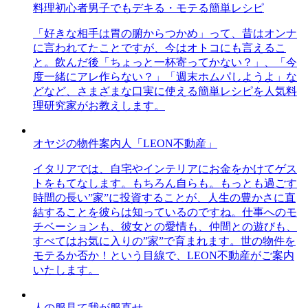
料理初心者男子でもデキる・モテる簡単レシピ
「好きな相手は胃の腑からつかめ」って、昔はオンナ
に言われてたことですが、今はオトコにも言えるこ
と。飲んだ後「ちょっと一杯寄ってかない？」、「今
度一緒にアレ作らない？」「週末ホムパしようよ」な
どなど、さまざまな口実に使える簡単レシピを人気料
理研究家がお教えします。
オヤジの物件案内人「LEON不動産」
イタリアでは、自宅やインテリアにお金をかけてゲス
トをもてなします。もちろん自らも。もっとも過ごす
時間の長い”家”に投資することが、人生の豊かさに直
結することを彼らは知っているのですね。仕事へのモ
チベーションも、彼女との愛情も、仲間との遊びも、
すべてはお気に入りの”家”で育まれます。世の物件を
モテるか否か！という目線で、LEON不動産がご案内
いたします。
人の服見て我が服直せ