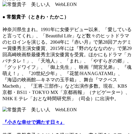
● 常盤貴子（ときわ・たかこ）
神奈川県生まれ。1991年に女優デビュー以来、「愛している
と言ってくれ」、「Beautiful Life」など数々のヒットドラマ
のヒロインを演じる。2004年に『赤い月』で第28回アカデミ
ー賞優秀主演女優賞、2015年には『野のなななのか』で第29
回高崎映画祭最優秀主演女優賞を受賞。ほかにもドラマ「カ
バチタレ！」、「天地人」、「まれ」、「やすらぎの郷」、
「グッドワイフ」、「御上先生」、映画『間宮兄弟』、『魂
萌え！』、『20世紀少年』、『花筐/HANAGATAMI』、
『海辺の映画館―キネマの玉手箱』、舞台『マクベス
Macbeth』、『王将-三部作-』など出演作多数。現在、KBS
京都・BS11・TOKYO MX「京都画報」（ナビゲーター）、
NHK E テレ「おとな時間研究所」（司会）に出演中。
『小さな幸せで満たす日々』