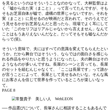
を見るというのはそういうことなのかなって。大林監督はよ
く「嘘から出た実（まこと）」って言ってたんですが、そも
そもお芝居自体が嘘で、虚構の世界じゃないですか。それを
実（まこと）に見せるのが映画だと言われて。そのうえでど
う見せるかがお芝居なんだと思ったら、現場でよく耳にして
いた「このセリフはリアルじゃないから言えません」なんて
ことはもうありえないんだなと。だってそもそも嘘なんだか
らって(笑)。
そういう意味で、夫にはすべての意識を変えてもらえたとい
うか。だから舞台ではそういう、ならではの面白さを感じら
れる作品をやりたいと思うようになったし、夫の舞台はその
ようなものが多いんですね。長屋のシーンと言っても、長屋
のセットを組むんじゃなくて、「ここは長屋です」って誰か
が言うことによって、長屋として見せるみたいな。そんな風
にお客さんを信じて世界を作っているところが楽しいなっ
て。
PAGE 8
── 作品選びについて、長塚さんに相談することもあるんで