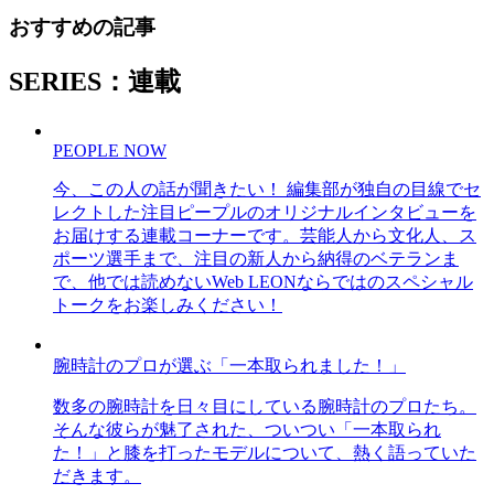
おすすめの記事
SERIES：連載
PEOPLE NOW
今、この人の話が聞きたい！ 編集部が独自の目線でセ
レクトした注目ピープルのオリジナルインタビューを
お届けする連載コーナーです。芸能人から文化人、ス
ポーツ選手まで、注目の新人から納得のベテランま
で、他では読めないWeb LEONならではのスペシャル
トークをお楽しみください！
腕時計のプロが選ぶ「一本取られました！」
数多の腕時計を日々目にしている腕時計のプロたち。
そんな彼らが魅了された、ついつい「一本取られ
た！」と膝を打ったモデルについて、熱く語っていた
だきます。