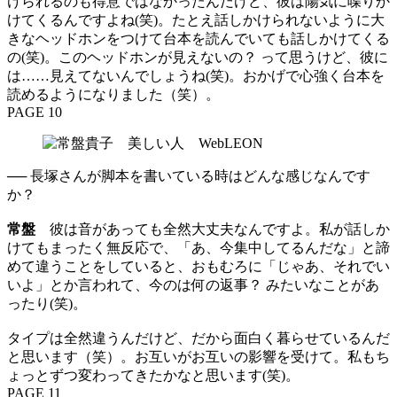
けられるのも得意ではなかったんだけど、彼は陽気に喋りか
けてくるんですよね(笑)。たとえ話しかけられないように大
きなヘッドホンをつけて台本を読んでいても話しかけてくる
の(笑)。このヘッドホンが見えないの？ って思うけど、彼に
は……見えてないんでしょうね(笑)。おかげで心強く台本を
読めるようになりました（笑）。
PAGE 10
── 長塚さんが脚本を書いている時はどんな感じなんです
か？
常盤
彼は音があっても全然大丈夫なんですよ。私が話しか
けてもまったく無反応で、「あ、今集中してるんだな」と諦
めて違うことをしていると、おもむろに「じゃあ、それでい
いよ」とか言われて、今のは何の返事？ みたいなことがあ
ったり(笑)。
タイプは全然違うんだけど、だから面白く暮らせているんだ
と思います（笑）。お互いがお互いの影響を受けて。私もち
ょっとずつ変わってきたかなと思います(笑)。
PAGE 11