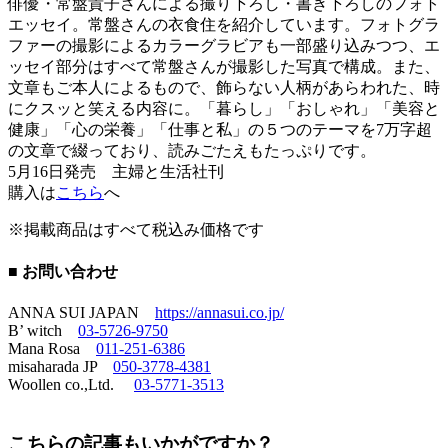
俳優・常盤貴子さんによる撮り下ろし・書き下ろしのフォト
エッセイ。常盤さんの衣食住を紹介しています。フォトグラ
ファーの撮影によるカラーグラビアも一部盛り込みつつ、エ
ッセイ部分はすべて常盤さんが撮影した写真で構成。また、
文章もご本人によるもので、飾らない人柄があらわれた、時
にクスッと笑える内容に。「暮らし」「おしゃれ」「美容と
健康」「心の栄養」「仕事と私」の５つのテーマを7万字超
の文章で綴っており、読みごたえもたっぷりです。
5月16日発売 主婦と生活社刊
購入は
こちら
へ
※掲載商品はすべて税込み価格です
■ お問い合わせ
ANNA SUI JAPAN
https://annasui.co.jp/
B’ witch
03-5726-9750
Mana Rosa
011-251-6386
misaharada JP
050-3778-4381
Woollen co.,Ltd.
03-5771-3513
こちらの記事もいかがですか？