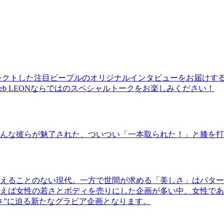
レクトした注目ピープルのオリジナルインタビューをお届けす
b LEONならではのスペシャルトークをお楽しみください！
んな彼らが魅了された、ついつい「一本取られた！」と膝を打
えることのない現代。一方で世間が求める「美しさ」はパター
ば女性の若さとボディを売りにした企画が多い中、女性であるKao
さ”に迫る新たなグラビア企画となります。