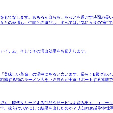
をもてなします。もちろん自らも。もっとも過ごす時間の長い
女との愛情も、仲間との遊びも、すべてはお気に入りの”家”
アイテム、そしてその演出効果をお伝えします。
「美味しい革命」の渦中にあると言います。長らくB級グルメ
割拠する街のラーメン店を巨匠自らが実食リポートする連載で
です。時代をリードする商品やサービスを産み出す、ユニーク
す。彼らはいかにして結果を出したのか？ 人知れぬ苦労や仕