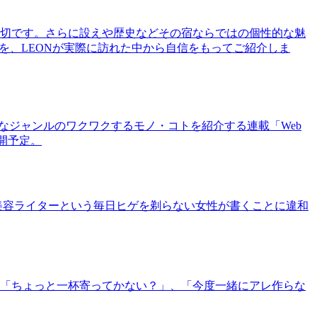
切です。さらに設えや歴史などその宿ならではの個性的な魅
を、LEONが実際に訪れた中から自信をもってご紹介しま
まなジャンルのワクワクするモノ・コトを紹介する連載「Web
公開予定。
美容ライターという毎日ヒゲを剃らない女性が書くことに違和
「ちょっと一杯寄ってかない？」、「今度一緒にアレ作らな