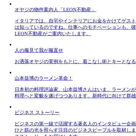
オヤジの物件案内人「LEON不動産」
イタリアでは、自宅やインテリアにお金をかけてゲスト
は知っているのですね。仕事へのモチベーションも、彼
LEON不動産がご案内いたします。
人の服見て我が服直せ
お洒落オヤジの実例をもとに、着こなし術とキーとなる
山本益博のラーメン革命！
日本初の料理評論家、山本益博さんはいま、ラーメンが
料理へと変貌を遂げつつあります。新時代に向けて群雄
ビジネス ストーリー
ビジネスの第一線で活躍する著名人のインタビュー企画
ひと筋の光を照らす注目のビジネスピープルを取材しま