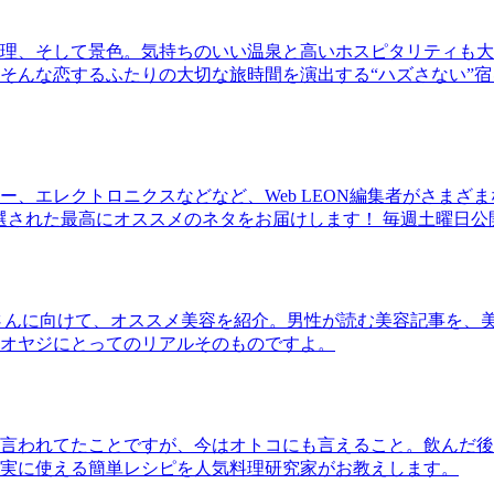
理、そして景色。気持ちのいい温泉と高いホスピタリティも大
そんな恋するふたりの大切な旅時間を演出する“ハズさない”宿
、エレクトロニクスなどなど、Web LEON編集者がさまざ
30本に厳選された最高にオススメのネタをお届けします！ 毎週土曜日
さんに向けて、オススメ美容を紹介。男性が読む美容記事を、
オヤジにとってのリアルそのものですよ。
言われてたことですが、今はオトコにも言えること。飲んだ後
実に使える簡単レシピを人気料理研究家がお教えします。