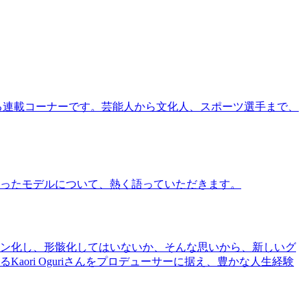
る連載コーナーです。芸能人から文化人、スポーツ選手まで、
ったモデルについて、熱く語っていただきます。
ン化し、形骸化してはいないか、そんな思いから、新しいグ
ri Oguriさんをプロデューサーに据え、豊かな人生経験