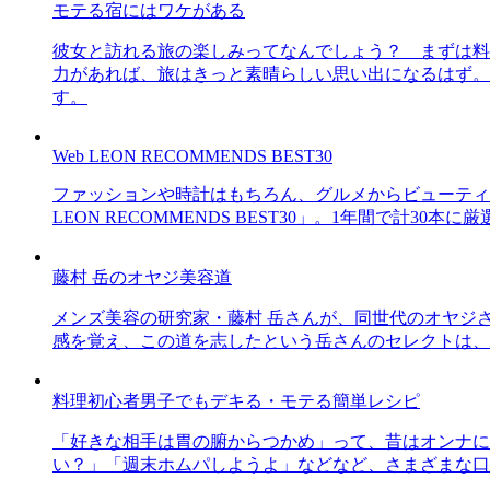
モテる宿にはワケがある
彼女と訪れる旅の楽しみってなんでしょう？ まずは料
力があれば、旅はきっと素晴らしい思い出になるはず。
す。
Web LEON RECOMMENDS BEST30
ファッションや時計はもちろん、グルメからビューティー
LEON RECOMMENDS BEST30」。1年間で計
藤村 岳のオヤジ美容道
メンズ美容の研究家・藤村 岳さんが、同世代のオヤジ
感を覚え、この道を志したという岳さんのセレクトは、
料理初心者男子でもデキる・モテる簡単レシピ
「好きな相手は胃の腑からつかめ」って、昔はオンナに
い？」「週末ホムパしようよ」などなど、さまざまな口