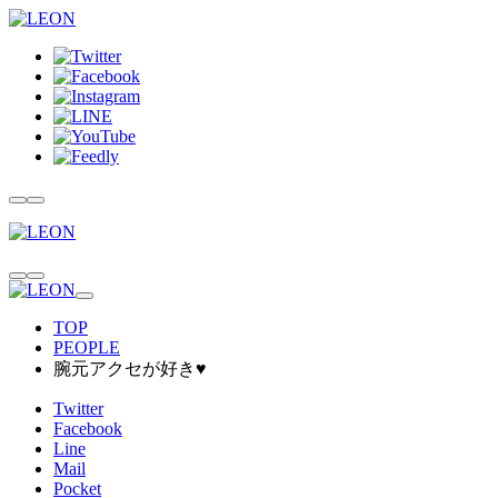
TOP
PEOPLE
腕元アクセが好き♥︎
Twitter
Facebook
Line
Mail
Pocket