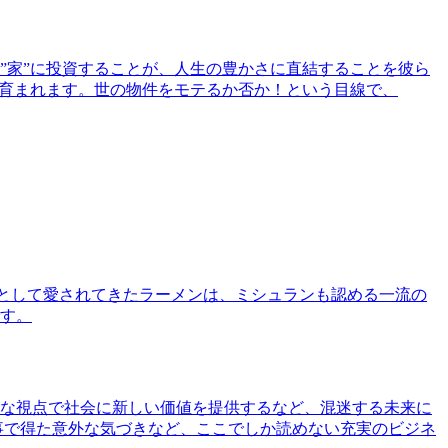
”家”に投資することが、人生の豊かさに直結することを彼ら
で育まれます。世の物件をモテるか否か！という目線で、
として愛されてきたラーメンは、ミシュランも認める一流の
す。
な視点で社会に新しい価値を提供するなど、混迷する未来に
事で得た意外な気づきなど、ここでしか読めない充実のビジネ