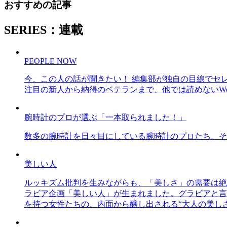
おすすめの記事
SERIES：連載
PEOPLE NOW
今、この人の話が聞きたい！ 編集部が独自の目線でセ
注目の新人から納得のベテランまで、他では読めないWe
腕時計のプロが選ぶ「一本取られました！」
数多の腕時計を日々目にしている腕時計のプロたち。そ
美しい人
ルッキズム批判を生みながらも、「美しさ」の需要は絶
ラビア企画「美しい人」が生まれました。グラビアと言え
を持つ女性たちの、内面から醸し出される“大人の美し