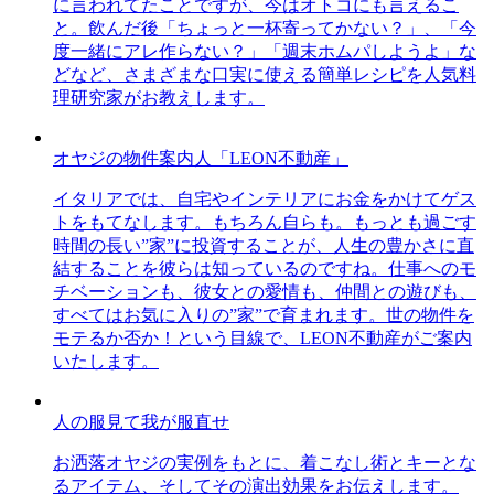
に言われてたことですが、今はオトコにも言えるこ
と。飲んだ後「ちょっと一杯寄ってかない？」、「今
度一緒にアレ作らない？」「週末ホムパしようよ」な
どなど、さまざまな口実に使える簡単レシピを人気料
理研究家がお教えします。
オヤジの物件案内人「LEON不動産」
イタリアでは、自宅やインテリアにお金をかけてゲス
トをもてなします。もちろん自らも。もっとも過ごす
時間の長い”家”に投資することが、人生の豊かさに直
結することを彼らは知っているのですね。仕事へのモ
チベーションも、彼女との愛情も、仲間との遊びも、
すべてはお気に入りの”家”で育まれます。世の物件を
モテるか否か！という目線で、LEON不動産がご案内
いたします。
人の服見て我が服直せ
お洒落オヤジの実例をもとに、着こなし術とキーとな
るアイテム、そしてその演出効果をお伝えします。