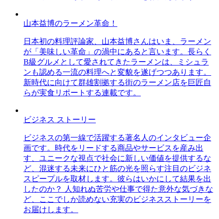
山本益博のラーメン革命！
日本初の料理評論家、山本益博さんはいま、ラーメン
が「美味しい革命」の渦中にあると言います。長らく
B級グルメとして愛されてきたラーメンは、ミシュラ
ンも認める一流の料理へと変貌を遂げつつあります。
新時代に向けて群雄割拠する街のラーメン店を巨匠自
らが実食リポートする連載です。
ビジネス ストーリー
ビジネスの第一線で活躍する著名人のインタビュー企
画です。時代をリードする商品やサービスを産み出
す、ユニークな視点で社会に新しい価値を提供するな
ど、混迷する未来にひと筋の光を照らす注目のビジネ
スピープルを取材します。彼らはいかにして結果を出
したのか？ 人知れぬ苦労や仕事で得た意外な気づきな
ど、ここでしか読めない充実のビジネスストーリーを
お届けします。