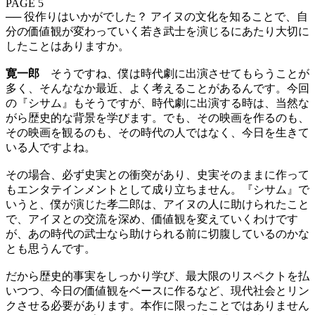
PAGE 5
── 役作りはいかがでした？ アイヌの文化を知ることで、自
分の価値観が変わっていく若き武士を演じるにあたり大切に
したことはありますか。
寛一郎
そうですね、僕は時代劇に出演させてもらうことが
多く、そんななか最近、よく考えることがあるんです。今回
の『シサム』もそうですが、時代劇に出演する時は、当然な
がら歴史的な背景を学びます。でも、その映画を作るのも、
その映画を観るのも、その時代の人ではなく、今日を生きて
いる人ですよね。
その場合、必ず史実との衝突があり、史実そのままに作って
もエンタテインメントとして成り立ちません。『シサム』で
いうと、僕が演じた孝二郎は、アイヌの人に助けられたこと
で、アイヌとの交流を深め、価値観を変えていくわけです
が、あの時代の武士なら助けられる前に切腹しているのかな
とも思うんです。
だから歴史的事実をしっかり学び、最大限のリスペクトを払
いつつ、今日の価値観をベースに作るなど、現代社会とリン
クさせる必要があります。本作に限ったことではありません