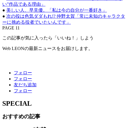
い”作品である理由」
●
美しい人、早見優。「私は今の自分が一番好き」
●
次の役は色気ダダもれ!? 仲野太賀「常に未知のキャラクタ
ーに挑める役者でいたいんです」
PAGE 11
この記事が気に入ったら「いいね！」しよう
Web LEONの最新ニュースをお届けします。
フォロー
フォロー
友だち追加
フォロー
SPECIAL
おすすめの記事