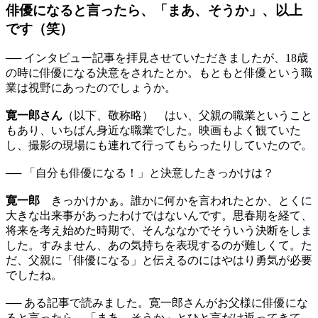
俳優になると言ったら、「まあ、そうか」、以上
です（笑）
── インタビュー記事を拝見させていただきましたが、18歳
の時に俳優になる決意をされたとか。もともと俳優という職
業は視野にあったのでしょうか。
寛一郎さん
（以下、敬称略） はい、父親の職業ということ
もあり、いちばん身近な職業でした。映画もよく観ていた
し、撮影の現場にも連れて行ってもらったりしていたので。
── 「自分も俳優になる！」と決意したきっかけは？
寛一郎
きっかけかぁ。誰かに何かを言われたとか、とくに
大きな出来事があったわけではないんです。思春期を経て、
将来を考え始めた時期で、そんななかでそういう決断をしま
した。すみません、あの気持ちを表現するのが難しくて。た
だ、父親に「俳優になる」と伝えるのにはやはり勇気が必要
でしたね。
── ある記事で読みました。寛一郎さんがお父様に俳優にな
ると言ったら、「まあ、そうか」とひと言だけ返ってきて、