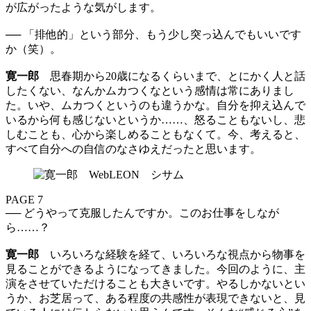
が広がったような気がします。
── 「排他的」という部分、もう少し突っ込んでもいいです
か（笑）。
寛一郎
思春期から20歳になるくらいまで、とにかく人と話
したくない、なんかムカつくなという感情は常にありまし
た。いや、ムカつくというのも違うかな。自分を抑え込んで
いるから何も感じないというか……、怒ることもないし、悲
しむことも、心から楽しめることもなくて。今、考えると、
すべて自分への自信のなさゆえだったと思います。
PAGE 7
── どうやって克服したんですか。このお仕事をしなが
ら……？
寛一郎
いろいろな経験を経て、いろいろな視点から物事を
見ることができるようになってきました。今回のように、主
演をさせていただけることも大きいです。やるしかないとい
うか、お芝居って、ある程度の共感性が表現できないと、見