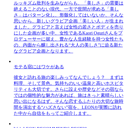
ルッキズム批判を生みながらも、「美しさ」の需要は
絶えることのない現代。一方で世間が求める「美し
さ」はパターン化し、形骸化してはいないか、そんな
思いから、新しいグラビア企画「美しい人」が生まれ
ました。グラビアと言えば女性の若さとボディを売り
にした企画が多い中、女性であるKaori Oguriさんをプ
ロデューサーに据え、豊かな人生経験を持つ女性たち
の、内面から醸し出される“大人の美しさ”に迫る新た
なグラビア企画となります。
モテる宿にはワケがある
彼女と訪れる旅の楽しみってなんでしょう？ まずは
料理、そして景色。気持ちのいい温泉と高いホスピタ
リティも大切です。さらに設えや歴史などその宿なら
ではの個性的な魅力があれば、旅はきっと素晴らしい
思い出になるはず。そんな恋するふたりの大切な旅時
間を演出する“ハズさない”宿を、LEONが実際に訪れ
た中から自信をもってご紹介します。