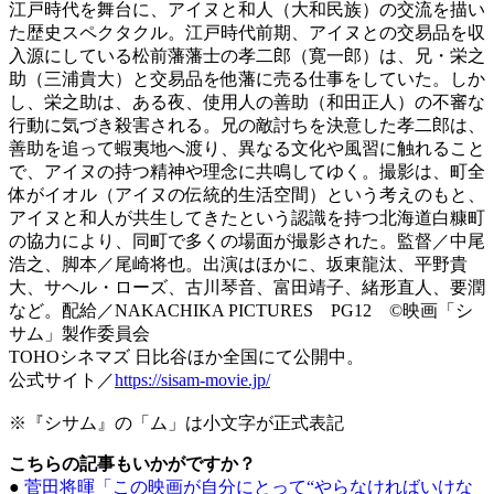
江戸時代を舞台に、アイヌと和人（大和民族）の交流を描い
た歴史スペクタクル。江戸時代前期、アイヌとの交易品を収
入源にしている松前藩藩士の孝二郎（寛一郎）は、兄・栄之
助（三浦貴大）と交易品を他藩に売る仕事をしていた。しか
し、栄之助は、ある夜、使用人の善助（和田正人）の不審な
行動に気づき殺害される。兄の敵討ちを決意した孝二郎は、
善助を追って蝦夷地へ渡り、異なる文化や風習に触れること
で、アイヌの持つ精神や理念に共鳴してゆく。撮影は、町全
体がイオル（アイヌの伝統的生活空間）という考えのもと、
アイヌと和人が共生してきたという認識を持つ北海道白糠町
の協力により、同町で多くの場面が撮影された。監督／中尾
浩之、脚本／尾崎将也。出演はほかに、坂東龍汰、平野貴
大、サヘル・ローズ、古川琴音、富田靖子、緒形直人、要潤
など。配給／NAKACHIKA PICTURES PG12 ©映画「シ
サム」製作委員会
TOHOシネマズ 日比谷ほか全国にて公開中。
公式サイト／
https://sisam-movie.jp/
※『シサム』の「ム」は小文字が正式表記
こちらの記事もいかがですか？
●
菅田将暉「この映画が自分にとって“やらなければいけな