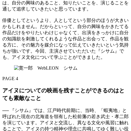
は、自分の興味のあること、知りたいことを、演じることを
通して追求していきたいと思っています。
俳優としてというより、人としてという部分のほうが大きい
かもしれません。だからといって、自分の興味をかきたてる
作品だけをやりたいわけじゃなくて、出演をきっかけに自分
の知識欲を刺激してくれるような作品と出会って、作品を観
る方に、その魅力を媒介になって伝えていきたいという気持
ちが強いです。今回、主演させていただいた『シサム』で
も、アイヌ文化について学ぶことができました。
PAGE 4
アイヌについての映画を残すことができるのはと
ても素敵なこと
── 『シサム』では、江戸時代前期に、当時、「蝦夷地」と
呼ばれた現在の北海道を領有した松前藩の若き武士・孝二郎
を演じています。アイヌと交流し、異なる文化や風習に触れ
ることで、アイヌの持つ精神や理念に共鳴してゆく難しい役