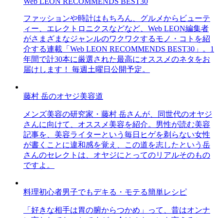
Web LEON RECOMMENDS BEST30
ファッションや時計はもちろん、グルメからビューテ
ィー、エレクトロニクスなどなど、Web LEON編集者
がさまざまなジャンルのワクワクするモノ・コトを紹
介する連載「Web LEON RECOMMENDS BEST30」。1
年間で計30本に厳選された最高にオススメのネタをお
届けします！ 毎週土曜日公開予定。
藤村 岳のオヤジ美容道
メンズ美容の研究家・藤村 岳さんが、同世代のオヤジ
さんに向けて、オススメ美容を紹介。男性が読む美容
記事を、美容ライターという毎日ヒゲを剃らない女性
が書くことに違和感を覚え、この道を志したという岳
さんのセレクトは、オヤジにとってのリアルそのもの
ですよ。
料理初心者男子でもデキる・モテる簡単レシピ
「好きな相手は胃の腑からつかめ」って、昔はオンナ