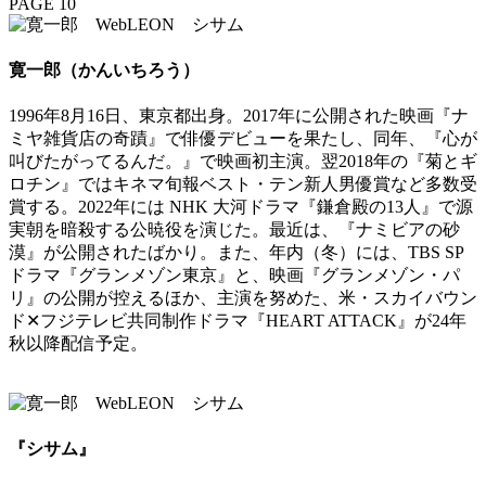
PAGE 10
寛一郎（かんいちろう）
1996年8月16日、東京都出身。2017年に公開された映画『ナ
ミヤ雑貨店の奇蹟』で俳優デビューを果たし、同年、『心が
叫びたがってるんだ。』で映画初主演。翌2018年の『菊とギ
ロチン』ではキネマ旬報ベスト・テン新人男優賞など多数受
賞する。2022年には NHK 大河ドラマ『鎌倉殿の13人』で源
実朝を暗殺する公暁役を演じた。最近は、『ナミビアの砂
漠』が公開されたばかり。また、年内（冬）には、TBS SP
ドラマ『グランメゾン東京』と、映画『グランメゾン・パ
リ』の公開が控えるほか、主演を努めた、米・スカイバウン
ド✕フジテレビ共同制作ドラマ『HEART ATTACK』が24年
秋以降配信予定。
『シサム』