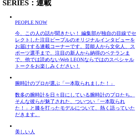
SERIES：連載
PEOPLE NOW
今、この人の話が聞きたい！ 編集部が独自の目線でセ
レクトした注目ピープルのオリジナルインタビューを
お届けする連載コーナーです。芸能人から文化人、ス
ポーツ選手まで、注目の新人から納得のベテランま
で、他では読めないWeb LEONならではのスペシャル
トークをお楽しみください！
腕時計のプロが選ぶ「一本取られました！」
数多の腕時計を日々目にしている腕時計のプロたち。
そんな彼らが魅了された、ついつい「一本取られ
た！」と膝を打ったモデルについて、熱く語っていた
だきます。
美しい人