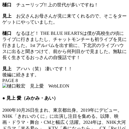
樋口
チューリップ!! 上の世代が多いですね！
見上
お父さんお母さんが見に来てくれるので、そこをター
ゲットにやっていました。
樋口
なるほど！ THE BLUE HEARTSは僕が高校生の頃に
ライブに行きましたし、チャットモンチーも初ライブを見に
行きました。1st アルバムを出す前に、下北沢のライブハウ
スに出ると聞きつけて、前から何列目かで見ました。無駄に
長く生きてるおっさんの自慢話です！
見上
アハハ（笑） 凄いです！！
後編に続きます。
PAGE 8
● 見上 愛（みかみ・あい）
2000年10月26日生まれ、東京都出身。2019年にデビュー。
NHK「きれいのくに」に出演し注目を集める。以降、映
画・ドラマ・舞台・CMと幅広く活躍。2024年は、NHK大河
ドラマ「光る君へ」、KTV「春になったら」、CX「Re:リベ