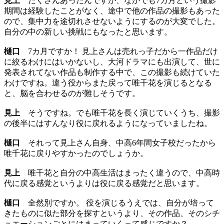
見上
たくさんあったんですが、なかでも7カ月という撮影
期間は経験したことがなく、途中で他の作品の撮影もあった
ので、集中力を途切れさせないようにするのが大変でした。
自分の中の新しい挑戦にもなったと思います。
樋口
7カ月ですか！ 見上さんは売れっ子だから一作品だけ
に絞るわけにはいかないし、大河ドラマにも出演して、世に
発表されてない作品も制作する中で、この撮影も続けていた
わけですね。違う役からまた戻って唯千花を演じるとなる
と、脳を合わせるのが難しそうです。
見上
そうですね。でも唯千花を長く演じていくうち、撮影
の後半にはすんなり役に戻れるようになっていましたね。
樋口
それって見上さん自身、中高6年間女子校だったから
唯千花に戻りやすかったのでしょうか。
見上
唯千花と自分の中高生活はまったく違うので、中高時
代に戻る感覚というよりは役に戻る感覚だと思います。
樋口
全然別ですか。 役を演じるうえでは、自分が培って
きたものに似た部分を探すというより、その作品、そのシチ
ュエーションごとにはまっていくって感じですか？