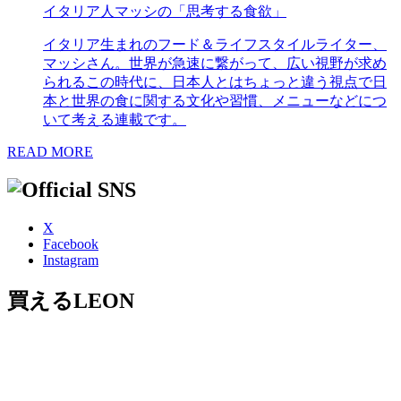
イタリア人マッシの「思考する食欲」
イタリア生まれのフード＆ライフスタイルライター、
マッシさん。世界が急速に繋がって、広い視野が求め
られるこの時代に、日本人とはちょっと違う視点で日
本と世界の食に関する文化や習慣、メニューなどにつ
いて考える連載です。
READ MORE
X
Facebook
Instagram
買えるLEON