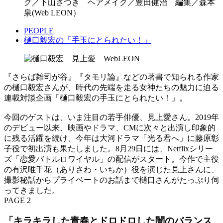
グ／下山さつき ヘアメイク／豊田健治 編集／森本
泉(Web LEON）
PEOPLE
樋口毅宏の「手玉にとられたい！」
『さらば雑司が谷』『タモリ論』などの著書で知られる作家
の樋口毅宏さんが、時代の先端を走る女神たちの魅力に迫る
連載対談企画「樋口毅宏の手玉にとられたい！」。
今回のゲストは、いま注目の若手俳優、見上愛さん。2019年
のデビュー以来、映画やドラマ、CMに次々と出演し印象的
に残る活躍を続け、今年は大河ドラマ「光る君へ」に藤原彰
子役で初出演も果たしました。8月29日には、Netflixシリー
ズ「恋愛バトルロワイヤル」の配信がスタート。今作で主役
の有沢唯千花（ありさわ・いちか）役を演じた見上さんに、
撮影秘話からプライベートのお話まで樋口さんがたっぷり伺
ってきました。
PAGE 2
「キラキラした青春とドロドロした闇のバランス