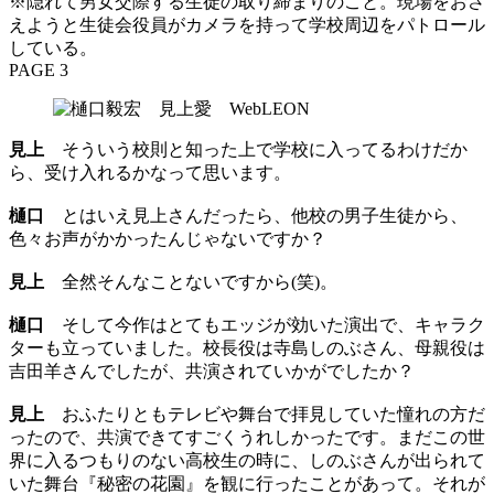
※隠れて男女交際する生徒の取り締まりのこと。現場をおさ
えようと生徒会役員がカメラを持って学校周辺をパトロール
している。
PAGE 3
見上
そういう校則と知った上で学校に入ってるわけだか
ら、受け入れるかなって思います。
樋口
とはいえ見上さんだったら、他校の男子生徒から、
色々お声がかかったんじゃないですか？
見上
全然そんなことないですから(笑)。
樋口
そして今作はとてもエッジが効いた演出で、キャラク
ターも立っていました。校長役は寺島しのぶさん、母親役は
吉田羊さんでしたが、共演されていかがでしたか？
見上
おふたりともテレビや舞台で拝見していた憧れの方だ
ったので、共演できてすごくうれしかったです。まだこの世
界に入るつもりのない高校生の時に、しのぶさんが出られて
いた舞台『秘密の花園』を観に行ったことがあって。それが