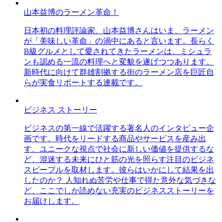
山本益博のラーメン革命！
日本初の料理評論家、山本益博さんはいま、ラーメン
が「美味しい革命」の渦中にあると言います。長らく
B級グルメとして愛されてきたラーメンは、ミシュラ
ンも認める一流の料理へと変貌を遂げつつあります。
新時代に向けて群雄割拠する街のラーメン店を巨匠自
らが実食リポートする連載です。
ビジネス ストーリー
ビジネスの第一線で活躍する著名人のインタビュー企
画です。時代をリードする商品やサービスを産み出
す、ユニークな視点で社会に新しい価値を提供するな
ど、混迷する未来にひと筋の光を照らす注目のビジネ
スピープルを取材します。彼らはいかにして結果を出
したのか？ 人知れぬ苦労や仕事で得た意外な気づきな
ど、ここでしか読めない充実のビジネスストーリーを
お届けします。