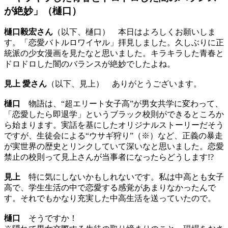
が絶妙」（樋口）
樋口毅宏さん
（以下、樋口） 本日はよろしくお願いしま
す。「恋愛バトルロワイヤル」拝見しました。久しぶりに正
統派の少女漫画を見たなと思いました。キラキラした青春と
ドロドロした闇のバランスが絶妙でしたよね。
見上 愛さん
（以下、見上） ありがとうございます。
樋口
物語は、“超エリート女子高”が男女共学に変わって、
「恋愛したら即退学」というブラック校則ができるところか
ら始まります。実話を基にしたオリジナルストーリーだそう
ですが、生徒会による“ウサギ狩り”（※）など、正義の暴走
が実世界の歴史とリンクしていて深いなと思いました。恋愛
禁止の校則って見上さんが当事者になったらどうします!?
見上
特に気にしないかもしれないです。私は中高とも女子
高で、学生生活の中で恋愛する感覚があまりなかったんで
す。それでもかなり充実した中高生活を送っていたので。
樋口
そうですか！