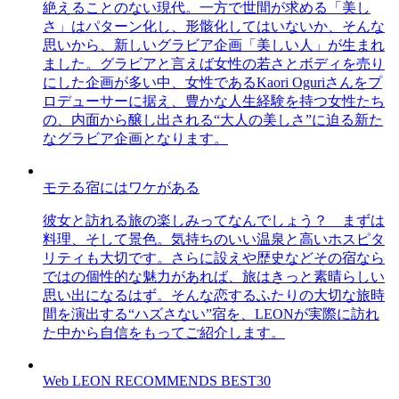
絶えることのない現代。一方で世間が求める「美し
さ」はパターン化し、形骸化してはいないか、そんな
思いから、新しいグラビア企画「美しい人」が生まれ
ました。グラビアと言えば女性の若さとボディを売り
にした企画が多い中、女性であるKaori Oguriさんをプ
ロデューサーに据え、豊かな人生経験を持つ女性たち
の、内面から醸し出される“大人の美しさ”に迫る新た
なグラビア企画となります。
モテる宿にはワケがある
彼女と訪れる旅の楽しみってなんでしょう？ まずは
料理、そして景色。気持ちのいい温泉と高いホスピタ
リティも大切です。さらに設えや歴史などその宿なら
ではの個性的な魅力があれば、旅はきっと素晴らしい
思い出になるはず。そんな恋するふたりの大切な旅時
間を演出する“ハズさない”宿を、LEONが実際に訪れ
た中から自信をもってご紹介します。
Web LEON RECOMMENDS BEST30