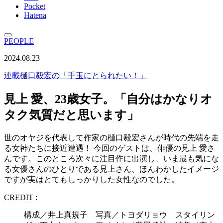
Pocket
Hatena
PEOPLE
2024.08.23
連載
樋口毅宏の「手玉にとられたい！」
見上 愛、23歳女子。「自分はかなりオ
タク気質だと思います」
世のオヤジを代表して作家の樋口毅宏さんが時代の先端を走
る女神たちに接近遭遇！ 今回のゲストは、俳優の見上 愛さ
んです。このところ次々に注目作に出演し、いま最も気にな
る女優さんのひとりである見上さん、ほんわかしたイメージ
ですが実はとてもしっかりした女性なのでした。
CREDIT :
構成／井上真規子 写真／トヨダリョウ スタイリン