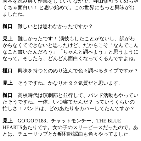
脚本を読み解く作業をしていくなかで、寺山修司ってめちゃ
くちゃ面白い！ と思い始めて。この世界にもっと興味が出
ましたね。
樋口
難しいとは思わなかったですか？
見上
難しかったです！ 演技もしたことがないし、訳がわ
からなくてできないと思ったけど、だからこそ「なんでこん
なこと書いたんだろう」「ちゃんと調べよう」と思うように
なって。そしたら、どんどん面白くなってくるんですよね。
樋口
興味を持つとのめり込んで色々調べるタイプですか？
見上
そうですね。かなりオタク気質だと思います。
樋口
高校時代は演劇部と並行して、バンド活動もやってい
たそうですね。一体、いつ寝てたんだ？ っていうくらいの
忙しさ！ バンドは、どのあたりをカバーしてたんですか？
見上
GO!GO!7188、チャットモンチー、THE BLUE
HEARTSあたりです。女の子のスリーピースだったので。あ
とは、チューリップとか昭和歌謡曲も色々やってました。