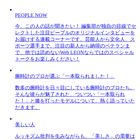
PEOPLE NOW
今、この人の話が聞きたい！ 編集部が独自の目線でセ
レクトした注目ピープルのオリジナルインタビューを
お届けする連載コーナーです。芸能人から文化人、ス
ポーツ選手まで、注目の新人から納得のベテランま
で、他では読めないWeb LEONならではのスペシャル
トークをお楽しみください！
腕時計のプロが選ぶ「一本取られました！」
数多の腕時計を日々目にしている腕時計のプロたち。
そんな彼らが魅了された、ついつい「一本取られ
た！」と膝を打ったモデルについて、熱く語っていた
だきます。
美しい人
ルッキズム批判を生みながらも、「美しさ」の需要は