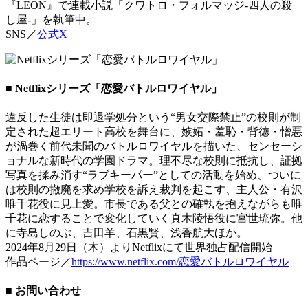
『LEON』で連載小説「クワトロ・フォルマッジ-四人の殺
し屋-」を執筆中。
SNS／
公式X
■ Netflixシリーズ「恋愛バトルロワイヤル」
違反した生徒は即退学処分という“男女交際禁止”の校則が制
定された超エリート高校を舞台に、嫉妬・羞恥・背徳・憎悪
が渦巻く前代未聞のバトルロワイヤルを描いた、センセーシ
ョナルな新時代の学園ドラマ。理不尽な校則に抵抗し、証拠
写真を揉み消す“ラブキーパー”としての活動を始め、ついに
は校則の撤廃を求め学校を訴え裁判を起こす、主人公・有沢
唯千花役に見上愛。市長である父との確執を抱えながらも唯
千花に恋することで変化していく真木陵悟役に宮世琉弥。他
に寺島しのぶ、吉田羊、石黒賢、浅香航大ほか。
2024年8月29日（木）よりNetflixにて世界独占配信開始
作品ページ／
https://www.netflix.com/恋愛バトルロワイヤル
■ お問い合わせ