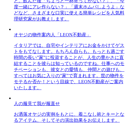
と。飲んだ後「ちょっと一杯寄ってかない？」、「今
度一緒にアレ作らない？」「週末ホムパしようよ」な
どなど、さまざまな口実に使える簡単レシピを人気料
理研究家がお教えします。
オヤジの物件案内人「LEON不動産」
イタリアでは、自宅やインテリアにお金をかけてゲス
トをもてなします。もちろん自らも。もっとも過ごす
時間の長い”家”に投資することが、人生の豊かさに直
結することを彼らは知っているのですね。仕事へのモ
チベーションも、彼女との愛情も、仲間との遊びも、
すべてはお気に入りの”家”で育まれます。世の物件を
モテるか否か！という目線で、LEON不動産がご案内
いたします。
人の服見て我が服直せ
お洒落オヤジの実例をもとに、着こなし術とキーとな
るアイテム、そしてその演出効果をお伝えします。