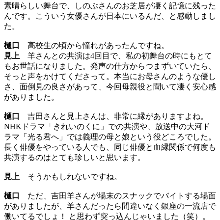
素晴らしい舞台で、しのぶさんのお芝居が凄く記憶に残った
んです。こういう女優さんが日本にいるんだ、と感動しまし
た。
樋口
高校生の頃から憧れがあったんですね。
見上
羊さんとの共演は4回目で、私の初舞台の時にもとて
もお世話になりました。発声の仕方からつまずいていたら、
そっと声をかけてくださって。本当にお母さんのような優し
さ、面倒見の良さがあって、今回母親役と聞いて凄く安心感
がありました。
樋口
吉田さんと見上さんは、非常に縁がありますよね。
NHKドラマ「きれいのくに」での共演や、放送中の大河ド
ラマ「光る君へ」では義理の母と娘という役どころでした。
長く俳優をやっている人でも、同じ俳優と血縁関係で何度も
共演するのはとても珍しいと思います。
見上
そうかもしれないですね。
樋口
ただ、吉田羊さんが場末のスナックでバイトする場面
がありましたが、羊さんだったら間違いなく銀座の一流店で
働いてるでしょ！ と思わず突っ込んじゃいました（笑）。