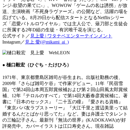
ンジ-欲望の果てに-」、WOWOW「ゲームの名は誘拐」が放
送、主演映画『不死身ラヴァーズ』の公開など、活躍の場を
広げている。8月29日から配信スタートとなるNetflixシリー
ズ「恋愛バトルロワイヤル」では主人公で、薙刀部と生徒会
に所属する2年D組の生徒・有沢唯千花を演じる。
公式サイト／
見上愛 | ワタナベエンターテインメント
Instagram／
見上 愛(@mikami_ai_)
● 樋口毅宏（ひぐち・たけひろ）
1971年、東京都豊島区雑司が谷生まれ。出版社勤務の後、
2009年『さらば雑司ケ谷』で作家デビュー。11年『民宿雪
国』で第24回山本周五郎賞候補および第２回山田風太郎賞候
補、12年『テロルのすべて』で第14回大藪春彦賞候補に。著
書に『日本のセックス』『二十五の瞳』『愛される資格』
『東京パパ友ラブストーリー』『大江千里と渡辺美里って結
婚するんだとばかり思ってた』など。妻は弁護士でタレント
の三輪記子さん。最新刊『無法の世界』(KADOKAWA)が好
評発売中。カバーイラストは江口寿史さん。現在雑誌