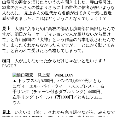
山修司の舞台を演じたというのを聞きました。寺山修司は、
53歳のおっさんの僕よりさらに上の世代に信者が多いような
人なのに、 見上さんの世代から名前が出てきて一気に親近
感が湧きました。これはどういうことなんでしょう！？
見上
大学に入るために高校の部活も演劇部に転部したんで
すが、初日から「オーディションで人が足りないから受け
て」と寺山修司の『犬神』という作品の台本を渡されたんで
す。まったくわからなかったんですが、「とにかく動いてみ
て」と言われて受けたら合格してしまって。
樋口
人が足りなかったからだけじゃないと思います！
PAGE 7
▲ トップス3万5200円、パンツ3万9600円／とも
にヴィーエル・バイ・ウィー（ススプレス）、右
手リング（チェーン付きダブルリング）4400円、
左手リング（パール）1万1000円／ともにソムニ
ウム
見上
いえいえ（笑）。それから色々調べながら、みんなで