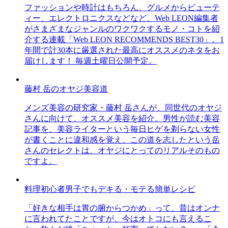
ファッションや時計はもちろん、グルメからビューテ
ィー、エレクトロニクスなどなど、Web LEON編集者
がさまざまなジャンルのワクワクするモノ・コトを紹
介する連載「Web LEON RECOMMENDS BEST30」。1
年間で計30本に厳選された最高にオススメのネタをお
届けします！ 毎週土曜日公開予定。
藤村 岳のオヤジ美容道
メンズ美容の研究家・藤村 岳さんが、同世代のオヤジ
さんに向けて、オススメ美容を紹介。男性が読む美容
記事を、美容ライターという毎日ヒゲを剃らない女性
が書くことに違和感を覚え、この道を志したという岳
さんのセレクトは、オヤジにとってのリアルそのもの
ですよ。
料理初心者男子でもデキる・モテる簡単レシピ
「好きな相手は胃の腑からつかめ」って、昔はオンナ
に言われてたことですが、今はオトコにも言えるこ