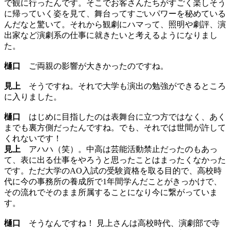
で観に行ったんです。そこでお客さんたちがすごく楽しそう
に帰っていく姿を見て、舞台ってすごいパワーを秘めている
んだなと驚いて。それから観劇にハマって、照明や劇評、演
出家など演劇系の仕事に就きたいと考えるようになりまし
た。
樋口
ご両親の影響が大きかったのですね。
見上
そうですね。それで大学も演出の勉強ができるところ
に入りました。
樋口
はじめに目指したのは表舞台に立つ方ではなく、あく
までも裏方側だったんですね。でも、それでは世間が許して
くれないです！
見上
アハハ（笑）。中高は芸能活動禁止だったのもあっ
て、表に出る仕事をやろうと思ったことはまったくなかった
です。ただ大学のAO入試の受験資格を取る目的で、高校時
代に今の事務所の養成所で1年間学んだことがきっかけで、
その流れでそのまま所属することになり今に繋がっていま
す。
樋口
そうなんですね！ 見上さんは高校時代、演劇部で寺