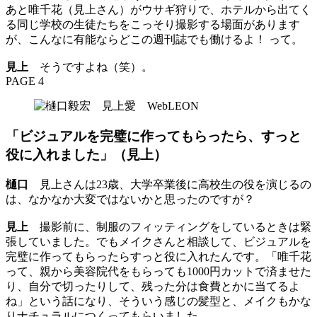
あと唯千花（見上さん）がウサギ狩りで、ホテルから出てく
る同じ学校の生徒たちをこっそり撮影する場面があります
が、こんなに有能ならどこの週刊誌でも働けるよ！ って。
見上
そうですよね（笑）。
PAGE 4
「ビジュアルを完璧に作ってもらったら、すっと
役に入れました」（見上）
樋口
見上さんは23歳、大学卒業後に高校生の役を演じるの
は、なかなか大変ではないかと思ったのですが？
見上
撮影前に、制服のフィッティングをしているときは緊
張していました。でもメイクさんと相談して、ビジュアルを
完璧に作ってもらったらすっと役に入れたんです。「唯千花
って、親から美容院代をもらっても1000円カットで済ませた
り、自分で切ったりして、残った分は食費とかに当てるよ
ね」という話になり、そういう感じの髪型と、メイクもかな
りナチュラルにつくってもらいました。