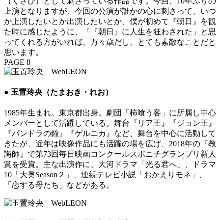
（くさび）として刺さっている作品です。今回、10年ぶりの
上演となりますが、今回の公演が誰かの心に刺さって、いつ
か上演したいとか出演したいとか、僕が初めて『朝日』を観
た時に感じたように、「『朝日』に人生を狂わされた」と思
ってくれる方がいれば、万々歳だし、とても素敵なことだと
思います。
PAGE 8
● 玉置玲央（たまおき・れお）
1985年生まれ。東京都出身。劇団「柿喰う客」に所属し中心
メンバーとして活躍している。舞台『リア王』『ジョン王』
『パンドラの鐘』『ゲルニカ』など、舞台を中心に活動して
きたが、近年は映像作品にも活躍の場を広げ、2018年の『教
誨師』で第73回毎日映画コンクールスポニチグランプリ新人
賞を受賞。主な出演作に、大河ドラマ「光る君へ」、ドラマ
10「大奥Season２」、連続テレビ小説「おかえりモネ」、
「恋する母たち」などがある。