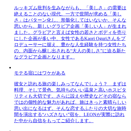
ルッキズム批判を生みながらも、「美しさ」の需要は
絶えることのない現代。一方で世間が求める「美し
さ」はパターン化し、形骸化してはいないか、そんな
思いから、新しいグラビア企画「美しい人」が生まれ
ました。グラビアと言えば女性の若さとボディを売り
にした企画が多い中、女性であるKaori Oguriさんをプ
ロデューサーに据え、豊かな人生経験を持つ女性たち
の、内面から醸し出される“大人の美しさ”に迫る新た
なグラビア企画となります。
モテる宿にはワケがある
彼女と訪れる旅の楽しみってなんでしょう？ まずは
料理、そして景色。気持ちのいい温泉と高いホスピタ
リティも大切です。さらに設えや歴史などその宿なら
ではの個性的な魅力があれば、旅はきっと素晴らしい
思い出になるはず。そんな恋するふたりの大切な旅時
間を演出する“ハズさない”宿を、LEONが実際に訪れ
た中から自信をもってご紹介します。