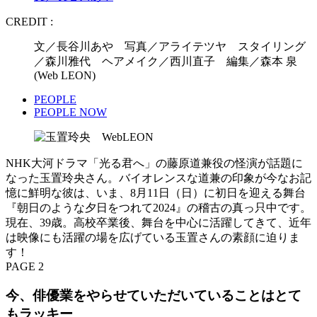
CREDIT :
文／長谷川あや 写真／アライテツヤ スタイリング
／森川雅代 ヘアメイク／西川直子 編集／森本 泉
(Web LEON)
PEOPLE
PEOPLE NOW
NHK大河ドラマ「光る君へ」の藤原道兼役の怪演が話題に
なった玉置玲央さん。バイオレンスな道兼の印象が今なお記
憶に鮮明な彼は、いま、8月11日（日）に初日を迎える舞台
『朝日のような夕日をつれて2024』の稽古の真っ只中です。
現在、39歳。高校卒業後、舞台を中心に活躍してきて、近年
は映像にも活躍の場を広げている玉置さんの素顔に迫りま
す！
PAGE 2
今、俳優業をやらせていただいていることはとて
もラッキー