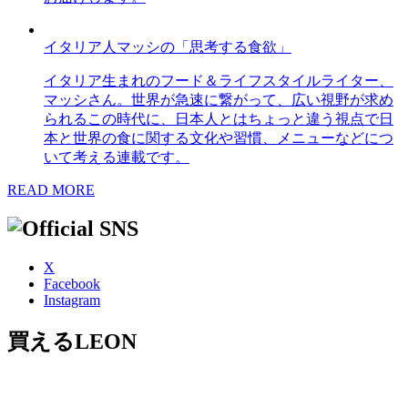
イタリア人マッシの「思考する食欲」
イタリア生まれのフード＆ライフスタイルライター、
マッシさん。世界が急速に繋がって、広い視野が求め
られるこの時代に、日本人とはちょっと違う視点で日
本と世界の食に関する文化や習慣、メニューなどにつ
いて考える連載です。
READ MORE
X
Facebook
Instagram
買えるLEON