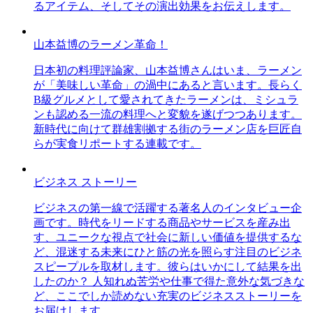
るアイテム、そしてその演出効果をお伝えします。
山本益博のラーメン革命！
日本初の料理評論家、山本益博さんはいま、ラーメン
が「美味しい革命」の渦中にあると言います。長らく
B級グルメとして愛されてきたラーメンは、ミシュラ
ンも認める一流の料理へと変貌を遂げつつあります。
新時代に向けて群雄割拠する街のラーメン店を巨匠自
らが実食リポートする連載です。
ビジネス ストーリー
ビジネスの第一線で活躍する著名人のインタビュー企
画です。時代をリードする商品やサービスを産み出
す、ユニークな視点で社会に新しい価値を提供するな
ど、混迷する未来にひと筋の光を照らす注目のビジネ
スピープルを取材します。彼らはいかにして結果を出
したのか？ 人知れぬ苦労や仕事で得た意外な気づきな
ど、ここでしか読めない充実のビジネスストーリーを
お届けします。