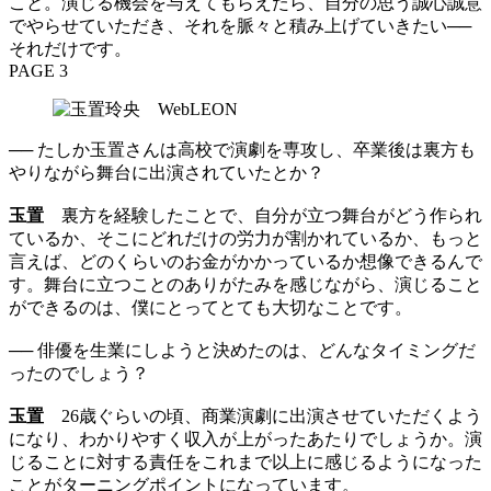
こと。演じる機会を与えてもらえたら、自分の思う誠心誠意
でやらせていただき、それを脈々と積み上げていきたい──
それだけです。
PAGE 3
── たしか玉置さんは高校で演劇を専攻し、卒業後は裏方も
やりながら舞台に出演されていたとか？
玉置
裏方を経験したことで、自分が立つ舞台がどう作られ
ているか、そこにどれだけの労力が割かれているか、もっと
言えば、どのくらいのお金がかかっているか想像できるんで
す。舞台に立つことのありがたみを感じながら、演じること
ができるのは、僕にとってとても大切なことです。
── 俳優を生業にしようと決めたのは、どんなタイミングだ
ったのでしょう？
玉置
26歳ぐらいの頃、商業演劇に出演させていただくよう
になり、わかりやすく収入が上がったあたりでしょうか。演
じることに対する責任をこれまで以上に感じるようになった
ことがターニングポイントになっています。