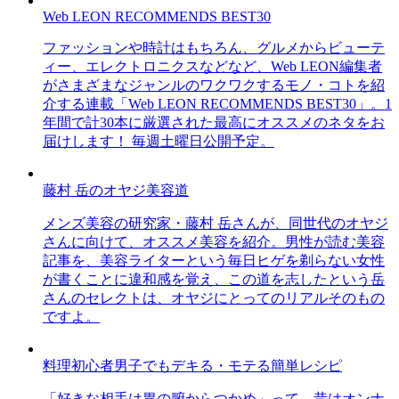
Web LEON RECOMMENDS BEST30
ファッションや時計はもちろん、グルメからビューテ
ィー、エレクトロニクスなどなど、Web LEON編集者
がさまざまなジャンルのワクワクするモノ・コトを紹
介する連載「Web LEON RECOMMENDS BEST30」。1
年間で計30本に厳選された最高にオススメのネタをお
届けします！ 毎週土曜日公開予定。
藤村 岳のオヤジ美容道
メンズ美容の研究家・藤村 岳さんが、同世代のオヤジ
さんに向けて、オススメ美容を紹介。男性が読む美容
記事を、美容ライターという毎日ヒゲを剃らない女性
が書くことに違和感を覚え、この道を志したという岳
さんのセレクトは、オヤジにとってのリアルそのもの
ですよ。
料理初心者男子でもデキる・モテる簡単レシピ
「好きな相手は胃の腑からつかめ」って、昔はオンナ