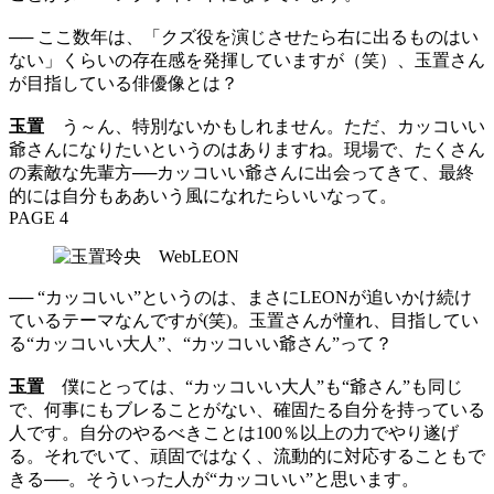
── ここ数年は、「クズ役を演じさせたら右に出るものはい
ない」くらいの存在感を発揮していますが（笑）、玉置さん
が目指している俳優像とは？
玉置
う～ん、特別ないかもしれません。ただ、カッコいい
爺さんになりたいというのはありますね。現場で、たくさん
の素敵な先輩方──カッコいい爺さんに出会ってきて、最終
的には自分もああいう風になれたらいいなって。
PAGE 4
── “カッコいい”というのは、まさにLEONが追いかけ続け
ているテーマなんですが(笑)。玉置さんが憧れ、目指してい
る“カッコいい大人”、“カッコいい爺さん”って？
玉置
僕にとっては、“カッコいい大人”も“爺さん”も同じ
で、何事にもブレることがない、確固たる自分を持っている
人です。自分のやるべきことは100％以上の力でやり遂げ
る。それでいて、頑固ではなく、流動的に対応することもで
きる──。そういった人が“カッコいい”と思います。