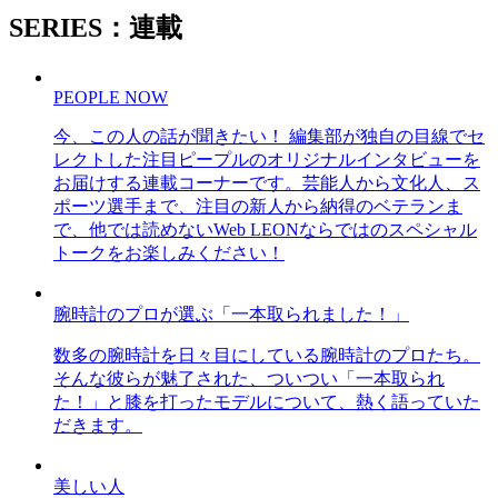
SERIES：連載
PEOPLE NOW
今、この人の話が聞きたい！ 編集部が独自の目線でセ
レクトした注目ピープルのオリジナルインタビューを
お届けする連載コーナーです。芸能人から文化人、ス
ポーツ選手まで、注目の新人から納得のベテランま
で、他では読めないWeb LEONならではのスペシャル
トークをお楽しみください！
腕時計のプロが選ぶ「一本取られました！」
数多の腕時計を日々目にしている腕時計のプロたち。
そんな彼らが魅了された、ついつい「一本取られ
た！」と膝を打ったモデルについて、熱く語っていた
だきます。
美しい人