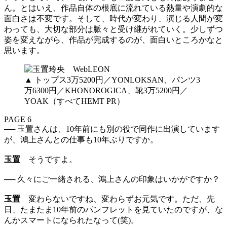
ん。とはいえ、作品自体の根底に流れている熱量や演劇的な
面白さは不変です。そして、時代が変わり、演じる人間が変
わっても、大切な部分は脈々と受け継がれていく。少しずつ
姿を変えながら、作品が完成するのが、面白いところかなと
思います。
▲ トップス3万5200円／YONLOKSAN、パンツ3
万6300円／KHONOROGICA、靴3万5200円／
YOAK（すべてHEMT PR）
PAGE 6
── 玉置さんは、10年前にも別の役で同作に出演しています
が、鴻上さんとの仕事も10年ぶりですか。
玉置
そうですよ。
── 久々にご一緒される、鴻上さんの印象はいかがですか？
玉置
変わらないですね、変わらずお元気です。ただ、先
日、たまたま10年前のパンフレットを見ていたのですが、な
んかスマートになられたなって(笑)。