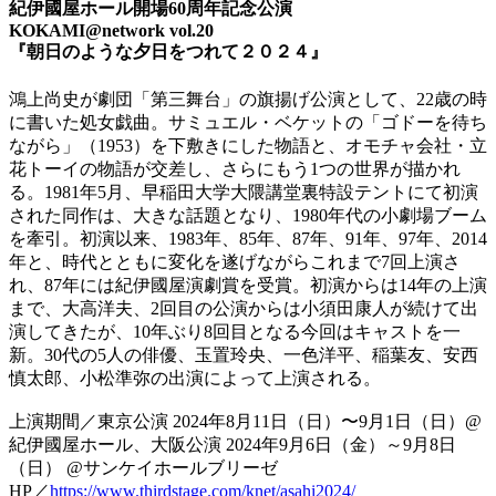
紀伊國屋ホール開場60周年記念公演
KOKAMI@network vol.20
『朝日のような夕日をつれて２０２４』
鴻上尚史が劇団「第三舞台」の旗揚げ公演として、22歳の時
に書いた処女戯曲。サミュエル・ベケットの「ゴドーを待ち
ながら」（1953）を下敷きにした物語と、オモチャ会社・立
花トーイの物語が交差し、さらにもう1つの世界が描かれ
る。1981年5月、早稲田大学大隈講堂裏特設テントにて初演
された同作は、大きな話題となり、1980年代の小劇場ブーム
を牽引。初演以来、1983年、85年、87年、91年、97年、2014
年と、時代とともに変化を遂げながらこれまで7回上演さ
れ、87年には紀伊國屋演劇賞を受賞。初演からは14年の上演
まで、大高洋夫、2回目の公演からは小須田康人が続けて出
演してきたが、10年ぶり8回目となる今回はキャストを一
新。30代の5人の俳優、玉置玲央、一色洋平、稲葉友、安西
慎太郎、小松準弥の出演によって上演される。
上演期間／東京公演 2024年8月11日（日）〜9月1日（日）@
紀伊國屋ホール、大阪公演 2024年9月6日（金）～9月8日
（日） @サンケイホールブリーゼ
HP／
https://www.thirdstage.com/knet/asahi2024/