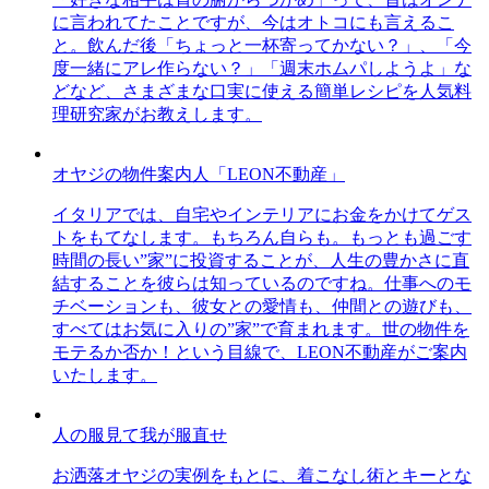
に言われてたことですが、今はオトコにも言えるこ
と。飲んだ後「ちょっと一杯寄ってかない？」、「今
度一緒にアレ作らない？」「週末ホムパしようよ」な
どなど、さまざまな口実に使える簡単レシピを人気料
理研究家がお教えします。
オヤジの物件案内人「LEON不動産」
イタリアでは、自宅やインテリアにお金をかけてゲス
トをもてなします。もちろん自らも。もっとも過ごす
時間の長い”家”に投資することが、人生の豊かさに直
結することを彼らは知っているのですね。仕事へのモ
チベーションも、彼女との愛情も、仲間との遊びも、
すべてはお気に入りの”家”で育まれます。世の物件を
モテるか否か！という目線で、LEON不動産がご案内
いたします。
人の服見て我が服直せ
お洒落オヤジの実例をもとに、着こなし術とキーとな