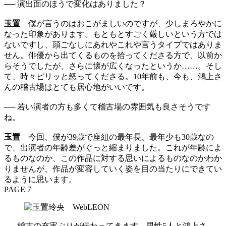
── 演出面のほうで変化はありました？
玉置
僕が言うのはおこがましいのですが、少しまろやかに
なった印象があります。もともとすごく厳しいという方では
ないですし、頭ごなしにあれやこれや言うタイプではありま
せん。俳優から出てくるものを拾ってくださる方で、以前か
らそうでしたが、さらに懐が広くなったというか……。そし
て、時々ピリッと怒ってくださる。10年前も、今も、鴻上さ
んの稽古場はとても居心地がいいです。
── 若い演者の方も多くて稽古場の雰囲気も良さそうです
ね。
玉置
今回、僕が39歳で座組の最年長、最年少も30歳なの
で、出演者の年齢差がぐっと縮まりました。これが年齢によ
るものなのか、この作品に対する思いによるものなのかわか
りませんが、作品が変容していく姿を目の当たりにできてい
るように思います。
PAGE 7
── 稽古の充実ぶりが伝わってきます。男性5人と鴻上さ