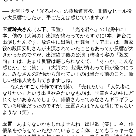
── 大河ドラマ「光る君へ」の藤原道兼役、非情なヒール役
が大反響でしたが、手ごたえは感じていますか？
玉置玲央さん
（以下、玉置） 「光る君へ」の出演中に1
本、僕の（大河の）出演が終わってからすぐに1本、舞台に
出演したんです。放送中に出演した舞台『リア王』は、兼家
役の段田安則さんが主演されていたこともあってか反響が大
きかったのですが、出演終了後の公演（柿喰う客の『殺文
句』）は、あまり反響は感じられなくて、「そっか、こんな
感じか」と（笑）。（大河の）出演が終わって日が経つにつ
れ、みなさんの記憶から薄れていくのは当たり前のこと。新
しい登場人物も出てきますしね。
── なんかすごく冷静ですが(笑)、「売れたい」「人気者に
なりたい」という出世欲みたいなものは、玉置さんの中にど
れくらいあるんでしょう。俳優さんってみなさんギラギラし
ている印象だったのですが、玉置さんはそんな感じでもない
ような（笑）。
玉置
あまりないかもしれませんね、出世欲（笑）。今、俳
優業をやらせていただいていること自体、とてもラッキーな