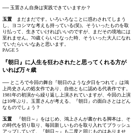
── 玉置さん自身は実践できていますか？
玉置
まだまだです。いろいろなことに惑わされてしまう
し、ヨコシマな考えも持っている(笑)。そういったものを取
り払って、生きていければいいのですが、まだその境地には
至れません。70歳くらいになった時、そういった大人になれ
ていたらいいなあと思います。
PAGE 5
『朝日』に人生を狂わされたと思ってくれる方が
いれば万々歳
── ところで今回の舞台『朝日のような夕日をつれて』は鴻
上尚史さんの処女作であり、自他ともに認める代表作です。
1981年の初演から繰り返し上演されていますが、今回の上演
は10年ぶり。玉置さんが考える、『朝日』の面白さとはどん
なものでしょう？
玉置
『朝日～』をはじめ、鴻上さんが書かれる脚本は、そ
の時代を切り取り、毎回新しいものを取り入れてブラッシュ
アップしていて、『朝日～』も二度と同じものはありませ