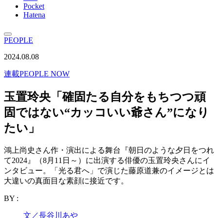
Pocket
Hatena
PEOPLE
2024.08.08
連載
PEOPLE NOW
玉置玲央「確固たる自分をもちつつ頑
固ではない“カッコいい爺さん”になり
たい」
鴻上尚史さん作・演出による舞台『朝日のような夕日をつれ
て2024』（8月11日～）に出演する俳優の玉置玲央さんにイ
ンタビュー。「光る君へ」で演じた藤原道兼のイメージとは
大違いの真面目な素顔に接近です。
BY :
文／長谷川あや