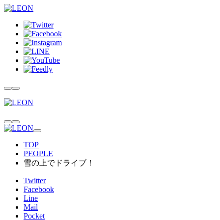
TOP
PEOPLE
雪の上でドライブ！
Twitter
Facebook
Line
Mail
Pocket