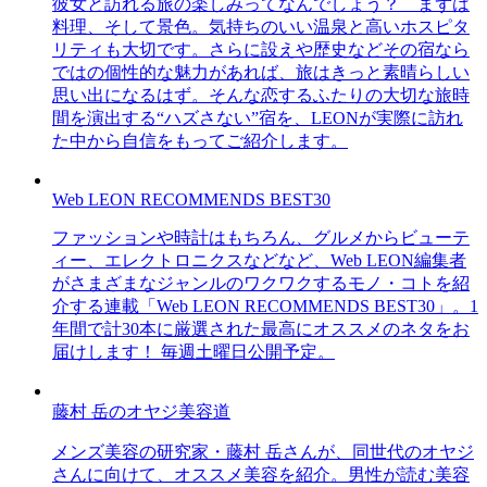
彼女と訪れる旅の楽しみってなんでしょう？ まずは
料理、そして景色。気持ちのいい温泉と高いホスピタ
リティも大切です。さらに設えや歴史などその宿なら
ではの個性的な魅力があれば、旅はきっと素晴らしい
思い出になるはず。そんな恋するふたりの大切な旅時
間を演出する“ハズさない”宿を、LEONが実際に訪れ
た中から自信をもってご紹介します。
Web LEON RECOMMENDS BEST30
ファッションや時計はもちろん、グルメからビューテ
ィー、エレクトロニクスなどなど、Web LEON編集者
がさまざまなジャンルのワクワクするモノ・コトを紹
介する連載「Web LEON RECOMMENDS BEST30」。1
年間で計30本に厳選された最高にオススメのネタをお
届けします！ 毎週土曜日公開予定。
藤村 岳のオヤジ美容道
メンズ美容の研究家・藤村 岳さんが、同世代のオヤジ
さんに向けて、オススメ美容を紹介。男性が読む美容