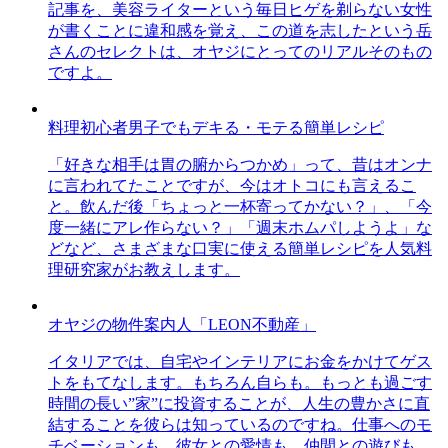
記事を、美容ライターという毎日ヒゲを剃らない女性
が書くことに違和感を覚え、この道を志したという岳
さんのセレクトは、オヤジにとってのリアルそのもの
ですよ。
料理初心者男子でもデキる・モテる簡単レシピ
「好きな相手は胃の腑からつかめ」って、昔はオンナ
に言われてたことですが、今はオトコにも言えるこ
と。飲んだ後「ちょっと一杯寄ってかない？」、「今
度一緒にアレ作らない？」「週末ホムパしようよ」な
どなど、さまざまな口実に使える簡単レシピを人気料
理研究家がお教えします。
オヤジの物件案内人「LEON不動産」
イタリアでは、自宅やインテリアにお金をかけてゲス
トをもてなします。もちろん自らも。もっとも過ごす
時間の長い”家”に投資することが、人生の豊かさに直
結することを彼らは知っているのですね。仕事へのモ
チベーションも、彼女との愛情も、仲間との遊びも、