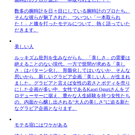
数多の腕時計を日々目にしている腕時計のプロたち。
そんな彼らが魅了された、ついつい「一本取られ
た！」と膝を打ったモデルについて、熱く語っていた
だきます。
美しい人
ルッキズム批判を生みながらも、「美しさ」の需要は
絶えることのない現代。一方で世間が求める「美し
さ」はパターン化し、形骸化してはいないか、そんな
思いから、新しいグラビア企画「美しい人」が生まれ
ました。グラビアと言えば女性の若さとボディを売り
にした企画が多い中、女性であるKaori Oguriさんをプ
ロデューサーに据え、豊かな人生経験を持つ女性たち
の、内面から醸し出される“大人の美しさ”に迫る新た
なグラビア企画となります。
モテる宿にはワケがある