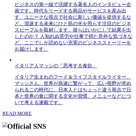
ビジネスの第一線で活躍する著名人のインタビュー企
画です。時代をリードする商品やサービスを産み出
す、ユニークな視点で社会に新しい価値を提供するな
ど、混迷する未来にひと筋の光を照らす注目のビジネ
スピープルを取材します。彼らはいかにして結果を出
したのか？ 人知れぬ苦労や仕事で得た意外な気づきな
ど、ここでしか読めない充実のビジネスストーリーを
お届けします。
イタリア人マッシの「思考する食欲」
イタリア生まれのフード＆ライフスタイルライター、
マッシさん。世界が急速に繋がって、広い視野が求め
られるこの時代に、日本人とはちょっと違う視点で日
本と世界の食に関する文化や習慣、メニューなどにつ
いて考える連載です。
READ MORE