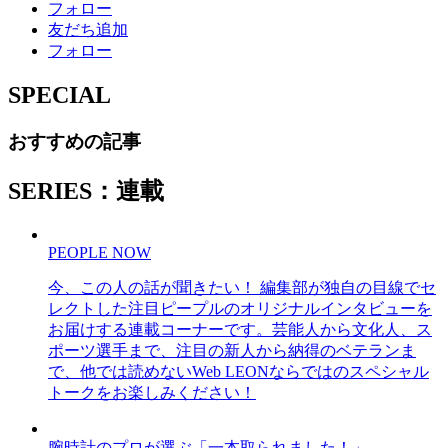
フォロー
友だち追加
フォロー
SPECIAL
おすすめの記事
SERIES：連載
PEOPLE NOW
今、この人の話が聞きたい！ 編集部が独自の目線でセ
レクトした注目ピープルのオリジナルインタビューを
お届けする連載コーナーです。芸能人から文化人、ス
ポーツ選手まで、注目の新人から納得のベテランま
で、他では読めないWeb LEONならではのスペシャル
トークをお楽しみください！
腕時計のプロが選ぶ「一本取られました！」