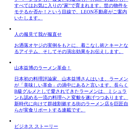
すべてはお気に入りの”家”で育まれます。世の物件を
モテるか否か！という目線で、LEON不動産がご案内
いたします。
人の服見て我が服直せ
お洒落オヤジの実例をもとに、着こなし術とキーとな
るアイテム、そしてその演出効果をお伝えします。
山本益博のラーメン革命！
日本初の料理評論家、山本益博さんはいま、ラーメン
が「美味しい革命」の渦中にあると言います。長らく
B級グルメとして愛されてきたラーメンは、ミシュラ
ンも認める一流の料理へと変貌を遂げつつあります。
新時代に向けて群雄割拠する街のラーメン店を巨匠自
らが実食リポートする連載です。
ビジネス ストーリー