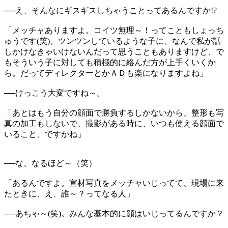
──え、そんなにギスギスしちゃうことってあるんですか!?
「メッチャありますよ。コイツ無理～！ってこともしょっち
ゅうです(笑)。ツンツンしているような子に、なんで私が話
しかけなきゃいけないんだって思うこともありますけど、で
もそういう子に対しても積極的に絡んだ方が上手くいくか
ら。だってディレクターとかＡＤも楽になりますよね」
──けっこう大変ですね～。
「あとはもう自分の顔面で勝負するしかないから、整形も写
真の加工もしないで、撮影がある時に、いつも使える顔面で
いること、ですかね」
──な、なるほど～（笑）
「あるんですよ。宣材写真をメッチャいじってて、現場に来
たときに、え、誰～？ってなる人」
──あちゃ～(笑)。みんな基本的に顔はいじってるんですか？