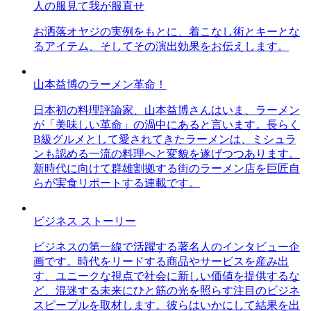
人の服見て我が服直せ
お洒落オヤジの実例をもとに、着こなし術とキーとな
るアイテム、そしてその演出効果をお伝えします。
山本益博のラーメン革命！
日本初の料理評論家、山本益博さんはいま、ラーメン
が「美味しい革命」の渦中にあると言います。長らく
B級グルメとして愛されてきたラーメンは、ミシュラ
ンも認める一流の料理へと変貌を遂げつつあります。
新時代に向けて群雄割拠する街のラーメン店を巨匠自
らが実食リポートする連載です。
ビジネス ストーリー
ビジネスの第一線で活躍する著名人のインタビュー企
画です。時代をリードする商品やサービスを産み出
す、ユニークな視点で社会に新しい価値を提供するな
ど、混迷する未来にひと筋の光を照らす注目のビジネ
スピープルを取材します。彼らはいかにして結果を出