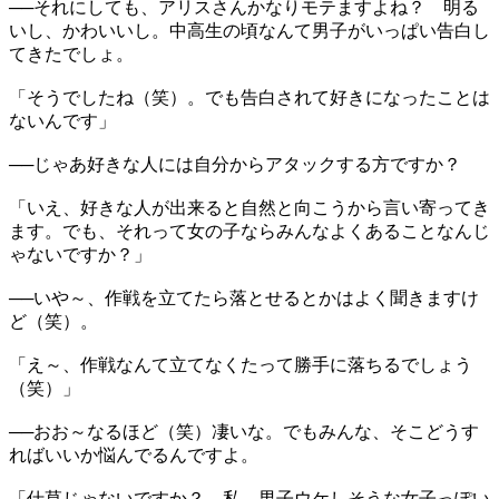
──それにしても、アリスさんかなりモテますよね？ 明る
いし、かわいいし。中高生の頃なんて男子がいっぱい告白し
てきたでしょ。
「そうでしたね（笑）。でも告白されて好きになったことは
ないんです」
──じゃあ好きな人には自分からアタックする方ですか？
「いえ、好きな人が出来ると自然と向こうから言い寄ってき
ます。でも、それって女の子ならみんなよくあることなんじ
ゃないですか？」
──いや～、作戦を立てたら落とせるとかはよく聞きますけ
ど（笑）。
「え～、作戦なんて立てなくたって勝手に落ちるでしょう
（笑）」
──おお～なるほど（笑）凄いな。でもみんな、そこどうす
ればいいか悩んでるんですよ。
「仕草じゃないですか？ 私、男子ウケしそうな女子っぽい