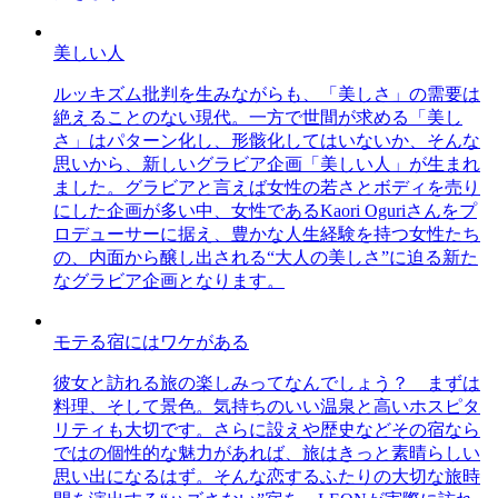
美しい人
ルッキズム批判を生みながらも、「美しさ」の需要は
絶えることのない現代。一方で世間が求める「美し
さ」はパターン化し、形骸化してはいないか、そんな
思いから、新しいグラビア企画「美しい人」が生まれ
ました。グラビアと言えば女性の若さとボディを売り
にした企画が多い中、女性であるKaori Oguriさんをプ
ロデューサーに据え、豊かな人生経験を持つ女性たち
の、内面から醸し出される“大人の美しさ”に迫る新た
なグラビア企画となります。
モテる宿にはワケがある
彼女と訪れる旅の楽しみってなんでしょう？ まずは
料理、そして景色。気持ちのいい温泉と高いホスピタ
リティも大切です。さらに設えや歴史などその宿なら
ではの個性的な魅力があれば、旅はきっと素晴らしい
思い出になるはず。そんな恋するふたりの大切な旅時