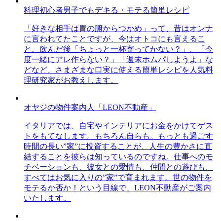
料理初心者男子でもデキる・モテる簡単レシピ
「好きな相手は胃の腑からつかめ」って、昔はオンナ
に言われてたことですが、今はオトコにも言えるこ
と。飲んだ後「ちょっと一杯寄ってかない？」、「今
度一緒にアレ作らない？」「週末ホムパしようよ」な
どなど、さまざまな口実に使える簡単レシピを人気料
理研究家がお教えします。
オヤジの物件案内人「LEON不動産」
イタリアでは、自宅やインテリアにお金をかけてゲス
トをもてなします。もちろん自らも。もっとも過ごす
時間の長い”家”に投資することが、人生の豊かさに直
結することを彼らは知っているのですね。仕事へのモ
チベーションも、彼女との愛情も、仲間との遊びも、
すべてはお気に入りの”家”で育まれます。世の物件を
モテるか否か！という目線で、LEON不動産がご案内
いたします。