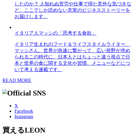
したのか？ 人知れぬ苦労や仕事で得た意外な気づきな
ど、ここでしか読めない充実のビジネスストーリーを
お届けします。
イタリア人マッシの「思考する食欲」
イタリア生まれのフード＆ライフスタイルライター、
マッシさん。世界が急速に繋がって、広い視野が求め
られるこの時代に、日本人とはちょっと違う視点で日
本と世界の食に関する文化や習慣、メニューなどにつ
いて考える連載です。
READ MORE
X
Facebook
Instagram
買えるLEON