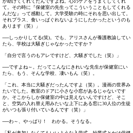
が助けてくれてたんですよね。心のケアをうまくしてくれ
て。その時に『保健室の先生ってこういうこともしてくれる
んだな』って感動して。大学受験の時にそれを思い出して。
それプラス、食いっぱぐれないようにしたかったというのも
あります（笑）」
──しっかりしてる(笑)。でも、アリスさんが養護教諭してい
たら、学校は大騒ぎじゃなかったですか？
「自分で言うのもアレですけど、大騒ぎでした（笑）」
──ですよね～。だってこんなにきれいな先生が保健室にい
たら、もう、そんな学校、凄いもん（笑）。
「これ、本当に大騒ぎだったんですよ（笑）。漫画の世界み
たいでした。教室のドアに小さな小窓があるじゃないです
か。そこからしか保健室の中は見えないんですけど、そこ
と、空気の入れ替え用みたいな上下にある窓に30人位の生徒
がいつも張り付いているんです（笑）」
──わ～、やっぱり！ わかる。そうなる。
「私が参加しなくてもいいような入学式、始業式とかは保健