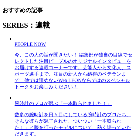
おすすめの記事
SERIES：連載
PEOPLE NOW
今、この人の話が聞きたい！ 編集部が独自の目線でセ
レクトした注目ピープルのオリジナルインタビューを
お届けする連載コーナーです。芸能人から文化人、ス
ポーツ選手まで、注目の新人から納得のベテランま
で、他では読めないWeb LEONならではのスペシャル
トークをお楽しみください！
腕時計のプロが選ぶ「一本取られました！」
数多の腕時計を日々目にしている腕時計のプロたち。
そんな彼らが魅了された、ついつい「一本取られ
た！」と膝を打ったモデルについて、熱く語っていた
だきます。