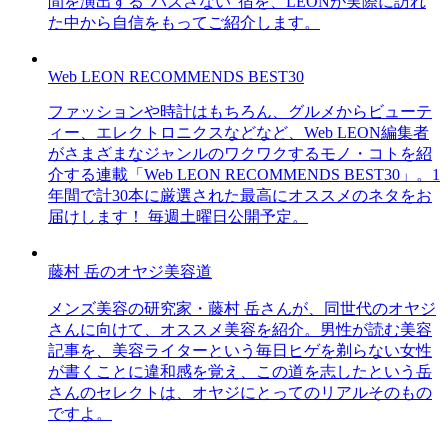
間を演出する“ハズさない”宿を、LEONが実際に訪れ
た中から自信をもってご紹介します。
Web LEON RECOMMENDS BEST30
ファッションや時計はもちろん、グルメからビューテ
ィー、エレクトロニクスなどなど、Web LEON編集者
がさまざまなジャンルのワクワクするモノ・コトを紹
介する連載「Web LEON RECOMMENDS BEST30」。1
年間で計30本に厳選された最高にオススメのネタをお
届けします！ 毎週土曜日公開予定。
藤村 岳のオヤジ美容道
メンズ美容の研究家・藤村 岳さんが、同世代のオヤジ
さんに向けて、オススメ美容を紹介。男性が読む美容
記事を、美容ライターという毎日ヒゲを剃らない女性
が書くことに違和感を覚え、この道を志したという岳
さんのセレクトは、オヤジにとってのリアルそのもの
ですよ。