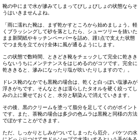
靴の中にまで水が滲みてしまってびしょびしょの状態ならそ
うはいきませんよね。
「雨に濡れた靴は、まず乾かすところから始めましょう。軽
くブラッシングして砂を落としたら、シューツリーを抜いた
まま新聞紙やキッチンペーパーを詰め、踵1点で支えた状態
でつま先を立てかけ全体に風が通るようにします。
この状態で数時間、ときどき靴をチェックして完全に乾きき
らないうちにメンテナンスをはじめるのがコツです。完全に
乾ききると、滲みになったり塩が吹いたりしますので」。
ドレス靴のなかでも黒靴の場合は、乾くと白っぽい塩滲みが
浮きがちです。そんなときは濡らしたタオルを硬く絞ってし
みの上に乗せておくと、水分と馴染んで消えていきます。
その後、黒のクリームを塗って脂分を足してくのがポイント
です。また、茶靴の場合は多少の色ムラは黒靴と同様の方法
でぼかすことができます。
ただ、しっかりとしみがついてしまったら厄介。バケツの水
にどっぷりつけてサドルソープで水洗いするという手がある