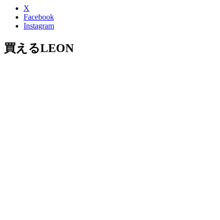
X
Facebook
Instagram
買えるLEON