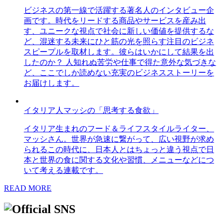
ビジネスの第一線で活躍する著名人のインタビュー企
画です。時代をリードする商品やサービスを産み出
す、ユニークな視点で社会に新しい価値を提供するな
ど、混迷する未来にひと筋の光を照らす注目のビジネ
スピープルを取材します。彼らはいかにして結果を出
したのか？ 人知れぬ苦労や仕事で得た意外な気づきな
ど、ここでしか読めない充実のビジネスストーリーを
お届けします。
イタリア人マッシの「思考する食欲」
イタリア生まれのフード＆ライフスタイルライター、
マッシさん。世界が急速に繋がって、広い視野が求め
られるこの時代に、日本人とはちょっと違う視点で日
本と世界の食に関する文化や習慣、メニューなどにつ
いて考える連載です。
READ MORE