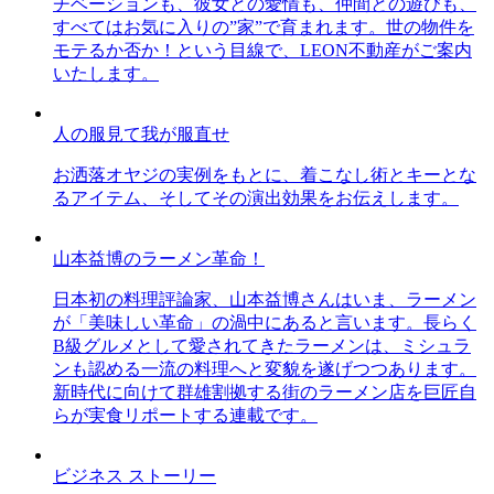
チベーションも、彼女との愛情も、仲間との遊びも、
すべてはお気に入りの”家”で育まれます。世の物件を
モテるか否か！という目線で、LEON不動産がご案内
いたします。
人の服見て我が服直せ
お洒落オヤジの実例をもとに、着こなし術とキーとな
るアイテム、そしてその演出効果をお伝えします。
山本益博のラーメン革命！
日本初の料理評論家、山本益博さんはいま、ラーメン
が「美味しい革命」の渦中にあると言います。長らく
B級グルメとして愛されてきたラーメンは、ミシュラ
ンも認める一流の料理へと変貌を遂げつつあります。
新時代に向けて群雄割拠する街のラーメン店を巨匠自
らが実食リポートする連載です。
ビジネス ストーリー