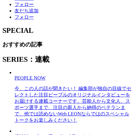
フォロー
友だち追加
フォロー
SPECIAL
おすすめの記事
SERIES：連載
PEOPLE NOW
今、この人の話が聞きたい！ 編集部が独自の目線でセ
レクトした注目ピープルのオリジナルインタビューを
お届けする連載コーナーです。芸能人から文化人、ス
ポーツ選手まで、注目の新人から納得のベテランま
で、他では読めないWeb LEONならではのスペシャル
トークをお楽しみください！