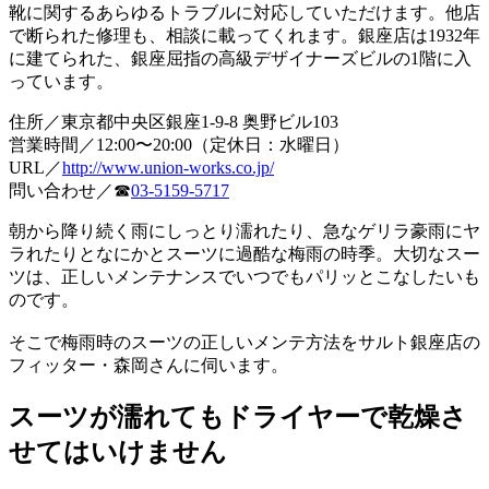
靴に関するあらゆるトラブルに対応していただけます。他店
で断られた修理も、相談に載ってくれます。銀座店は1932年
に建てられた、銀座屈指の高級デザイナーズビルの1階に入
っています。
住所／東京都中央区銀座1-9-8 奥野ビル103
営業時間／12:00〜20:00（定休日：水曜日）
URL／
http://www.union-works.co.jp/
問い合わせ／☎
03-5159-5717
朝から降り続く雨にしっとり濡れたり、急なゲリラ豪雨にヤ
ラれたりとなにかとスーツに過酷な梅雨の時季。大切なスー
ツは、正しいメンテナンスでいつでもパリッとこなしたいも
のです。
そこで梅雨時のスーツの正しいメンテ方法をサルト銀座店の
フィッター・森岡さんに伺います。
スーツが濡れてもドライヤーで乾燥さ
せてはいけません