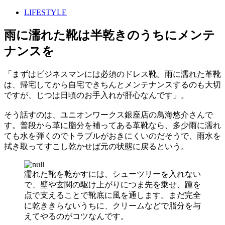
LIFESTYLE
雨に濡れた靴は半乾きのうちにメンテ
ナンスを
「まずはビジネスマンには必須のドレス靴。雨に濡れた革靴
は、帰宅してから自宅できちんとメンテナンスするのも大切
ですが、じつは日頃のお手入れが肝心なんです」。
そう話すのは、ユニオンワークス銀座店の鳥海悠介さんで
す。普段から革に脂分を補ってある革靴なら、多少雨に濡れ
ても水を弾くのでトラブルがおきにくいのだそうで、雨水を
拭き取ってすこし乾かせば元の状態に戻るという。
濡れた靴を乾かすには、シューツリーを入れない
で、壁や玄関の駆け上がりにつま先を乗せ、踵を
点で支えることで靴底に風を通します。まだ完全
に乾ききらないうちに、クリームなどで脂分を与
えてやるのがコツなんです。