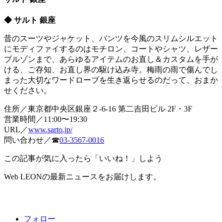
◆ サルト 銀座
昔のスーツやジャケット、パンツを今風のスリムシルエット
にモディファイするのはモチロン、コートやシャツ、レザー
ブルゾンまで、あらゆるアイテムのお直し＆カスタムを手が
ける、ご存知、お直し界の駆け込み寺。梅雨の雨で傷んでし
まった大切なワードローブを生き返らせるのだって、おまか
せください。
住所／東京都中央区銀座２-6-16 第二吉田ビル 2F・3F
営業時間／11:00〜19:30
URL／
www.sarto.jp/
問い合わせ／☎
03-3567-0016
この記事が気に入ったら「いいね！」しよう
Web LEONの最新ニュースをお届けします。
フォロー