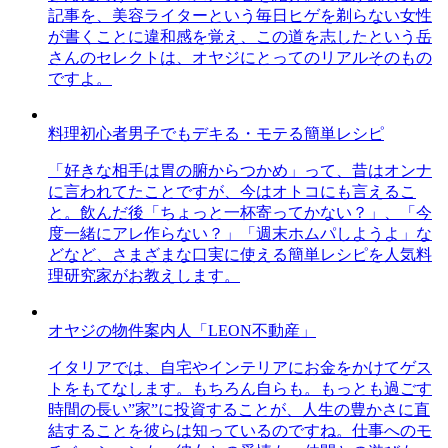
記事を、美容ライターという毎日ヒゲを剃らない女性
が書くことに違和感を覚え、この道を志したという岳
さんのセレクトは、オヤジにとってのリアルそのもの
ですよ。
料理初心者男子でもデキる・モテる簡単レシピ
「好きな相手は胃の腑からつかめ」って、昔はオンナ
に言われてたことですが、今はオトコにも言えるこ
と。飲んだ後「ちょっと一杯寄ってかない？」、「今
度一緒にアレ作らない？」「週末ホムパしようよ」な
どなど、さまざまな口実に使える簡単レシピを人気料
理研究家がお教えします。
オヤジの物件案内人「LEON不動産」
イタリアでは、自宅やインテリアにお金をかけてゲス
トをもてなします。もちろん自らも。もっとも過ごす
時間の長い”家”に投資することが、人生の豊かさに直
結することを彼らは知っているのですね。仕事へのモ