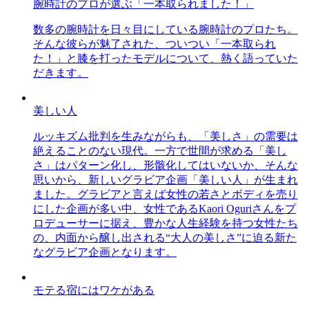
腕時計のプロが選ぶ「一本取られました！」
数多の腕時計を日々目にしている腕時計のプロたち。
そんな彼らが魅了された、ついつい「一本取られ
た！」と膝を打ったモデルについて、熱く語っていた
だきます。
美しい人
ルッキズム批判を生みながらも、「美しさ」の需要は
絶えることのない現代。一方で世間が求める「美し
さ」はパターン化し、形骸化してはいないか、そんな
思いから、新しいグラビア企画「美しい人」が生まれ
ました。グラビアと言えば女性の若さとボディを売り
にした企画が多い中、女性であるKaori Oguriさんをプ
ロデューサーに据え、豊かな人生経験を持つ女性たち
の、内面から醸し出される“大人の美しさ”に迫る新た
なグラビア企画となります。
モテる宿にはワケがある