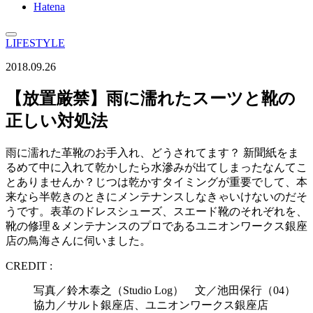
Hatena
LIFESTYLE
2018.09.26
【放置厳禁】雨に濡れたスーツと靴の
正しい対処法
雨に濡れた革靴のお手入れ、どうされてます？ 新聞紙をま
るめて中に入れて乾かしたら水滲みが出てしまったなんてこ
とありませんか？じつは乾かすタイミングが重要でして、本
来なら半乾きのときにメンテナンスしなきゃいけないのだそ
うです。表革のドレスシューズ、スエード靴のそれぞれを、
靴の修理＆メンテナンスのプロであるユニオンワークス銀座
店の鳥海さんに伺いました。
CREDIT :
写真／鈴木泰之（Studio Log） 文／池田保行（04）
協力／サルト銀座店、ユニオンワークス銀座店