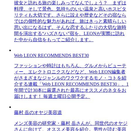
彼女と訪れる旅の楽しみってなんでしょう？ まずは
料理、そして景色。気持ちのいい温泉と高いホスピタ
リティも大切です。さらに設えや歴史などその宿なら
ではの個性的な魅力があれば、旅はきっと素晴らしい
思い出になるはず。そんな恋するふたりの大切な旅時
間を演出する“ハズさない”宿を、LEONが実際に訪れ
た中から自信をもってご紹介します。
Web LEON RECOMMENDS BEST30
ファッションや時計はもちろん、グルメからビューテ
ィー、エレクトロニクスなどなど、Web LEON編集者
がさまざまなジャンルのワクワクするモノ・コトを紹
介する連載「Web LEON RECOMMENDS BEST30」。1
年間で計30本に厳選された最高にオススメのネタをお
届けします！ 毎週土曜日公開予定。
藤村 岳のオヤジ美容道
メンズ美容の研究家・藤村 岳さんが、同世代のオヤジ
さんに向けて、オススメ美容を紹介。男性が読む美容