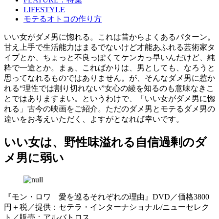
LIFESTYLE
モテるオトコの作り方
いい女がダメ男に惚れる。これは昔からよくあるパターン。
甘え上手で生活能力はまるでないけど才能あふれる芸術家タ
イプとか、ちょっと不良っぽくてケンカっ早いんだけど、純
粋で一途とか。まぁ、こればかりは、男としても、なろうと
思ってなれるものではありません。が、そんなダメ男に惹か
れる“理性では割り切れない”女心の綾を知るのも意味なきこ
とではありますまい。というわけで、「いい女がダメ男に惚
れる」古今の映画をご紹介。ただのダメ男とモテるダメ男の
違いをお考えいただく、よすがとなれば幸いです。
いい女は、野性味溢れる自信過剰のダ
メ男に弱い
『モン・ロワ 愛を巡るそれぞれの理由』DVD／価格3800
円＋税／提供：セテラ・インターナショナル/ニューセレク
ト／販売：アルバトロス