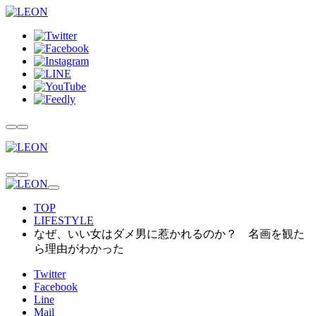
TOP
LIFESTYLE
なぜ、いい女はダメ男に惹かれるのか？ 名画を観た
ら理由がわかった
Twitter
Facebook
Line
Mail