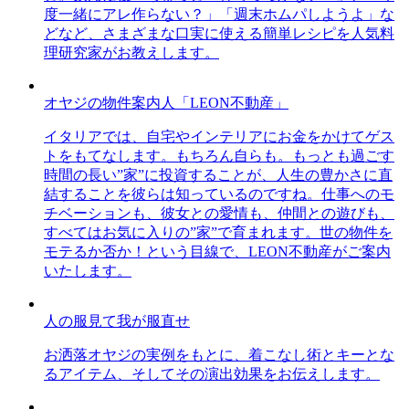
度一緒にアレ作らない？」「週末ホムパしようよ」な
どなど、さまざまな口実に使える簡単レシピを人気料
理研究家がお教えします。
オヤジの物件案内人「LEON不動産」
イタリアでは、自宅やインテリアにお金をかけてゲス
トをもてなします。もちろん自らも。もっとも過ごす
時間の長い”家”に投資することが、人生の豊かさに直
結することを彼らは知っているのですね。仕事へのモ
チベーションも、彼女との愛情も、仲間との遊びも、
すべてはお気に入りの”家”で育まれます。世の物件を
モテるか否か！という目線で、LEON不動産がご案内
いたします。
人の服見て我が服直せ
お洒落オヤジの実例をもとに、着こなし術とキーとな
るアイテム、そしてその演出効果をお伝えします。