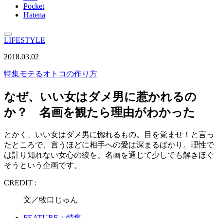
Pocket
Hatena
LIFESTYLE
2018.03.02
特集
モテるオトコの作り方
なぜ、いい女はダメ男に惹かれるの
か？ 名画を観たら理由がわかった
とかく、いい女はダメ男に惚れるもの。目を覚ませ！と言っ
たところで、言うほどに相手への愛は深まるばかり。理性で
は計り知れない女心の綾を、名画を通じて少しでも解きほぐ
そうという企画です。
CREDIT :
文／牧口じゅん
FEATURE：特集