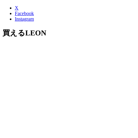
X
Facebook
Instagram
買えるLEON