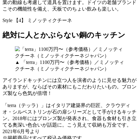
業の動線も考慮して道具を置けます。ドイツの老舗ブランド
こその機能性を備え、天板でのちょい飲みも楽しい。
Style 【4】 ミノッティクチーネ
絶対に人とかぶらない銅のキッチン
▲ 「terra」1100万円〜（参考価格）／ミノッティ
クチーネ（ミノッティクチーネジャパン）
アイランドキッチンには立つ人を演者のように見せる魅力が
ありますが、ならばその素材にもこだわりたいもの。ブロン
ズ製なら色気が倍増！
「terra（テッラ）」はイタリア建築界の巨匠、クラウディ
オ・シルベストリンが石の扉シリーズとして手がけるキッチ
ン。2018年にはブロンズ製が発表され、食器も食材も引き立
てる奥深い色合いが話題に。こう見えて収納も万全です。
2021年6月号より
※掲載商品はすべて税込み価格です