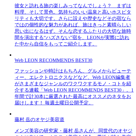
彼女と訪れる旅の楽しみってなんでしょう？ まずは
料理、そして景色。気持ちのいい温泉と高いホスピタ
リティも大切です。さらに設えや歴史などその宿なら
ではの個性的な魅力があれば、旅はきっと素晴らしい
思い出になるはず。そんな恋するふたりの大切な旅時
間を演出する“ハズさない”宿を、LEONが実際に訪れ
た中から自信をもってご紹介します。
Web LEON RECOMMENDS BEST30
ファッションや時計はもちろん、グルメからビューテ
ィー、エレクトロニクスなどなど、Web LEON編集者
がさまざまなジャンルのワクワクするモノ・コトを紹
介する連載「Web LEON RECOMMENDS BEST30」。1
年間で計30本に厳選された最高にオススメのネタをお
届けします！ 毎週土曜日公開予定。
藤村 岳のオヤジ美容道
メンズ美容の研究家・藤村 岳さんが、同世代のオヤジ