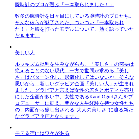
腕時計のプロが選ぶ「一本取られました！」
数多の腕時計を日々目にしている腕時計のプロたち。
そんな彼らが魅了された、ついつい「一本取られ
た！」と膝を打ったモデルについて、熱く語っていた
だきます。
美しい人
ルッキズム批判を生みながらも、「美しさ」の需要は
絶えることのない現代。一方で世間が求める「美し
さ」はパターン化し、形骸化してはいないか、そんな
思いから、新しいグラビア企画「美しい人」が生まれ
ました。グラビアと言えば女性の若さとボディを売り
にした企画が多い中、女性であるKaori Oguriさんをプ
ロデューサーに据え、豊かな人生経験を持つ女性たち
の、内面から醸し出される“大人の美しさ”に迫る新た
なグラビア企画となります。
モテる宿にはワケがある