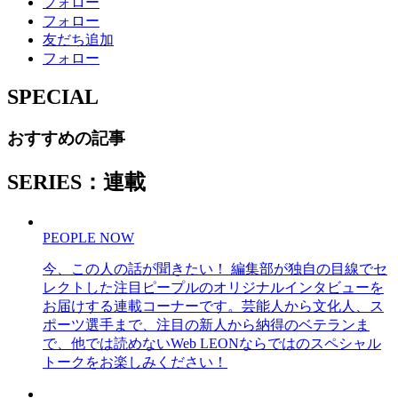
フォロー
フォロー
友だち追加
フォロー
SPECIAL
おすすめの記事
SERIES：連載
PEOPLE NOW
今、この人の話が聞きたい！ 編集部が独自の目線でセ
レクトした注目ピープルのオリジナルインタビューを
お届けする連載コーナーです。芸能人から文化人、ス
ポーツ選手まで、注目の新人から納得のベテランま
で、他では読めないWeb LEONならではのスペシャル
トークをお楽しみください！