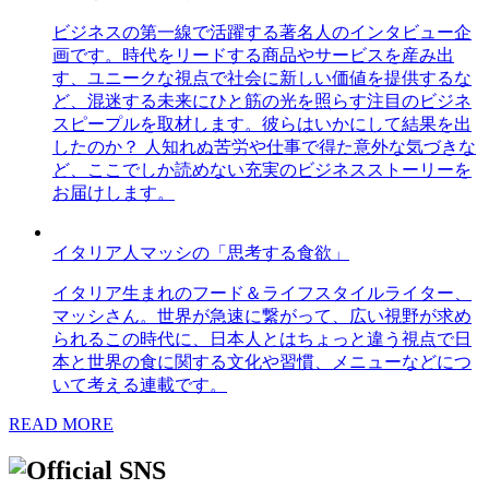
ビジネスの第一線で活躍する著名人のインタビュー企
画です。時代をリードする商品やサービスを産み出
す、ユニークな視点で社会に新しい価値を提供するな
ど、混迷する未来にひと筋の光を照らす注目のビジネ
スピープルを取材します。彼らはいかにして結果を出
したのか？ 人知れぬ苦労や仕事で得た意外な気づきな
ど、ここでしか読めない充実のビジネスストーリーを
お届けします。
イタリア人マッシの「思考する食欲」
イタリア生まれのフード＆ライフスタイルライター、
マッシさん。世界が急速に繋がって、広い視野が求め
られるこの時代に、日本人とはちょっと違う視点で日
本と世界の食に関する文化や習慣、メニューなどにつ
いて考える連載です。
READ MORE