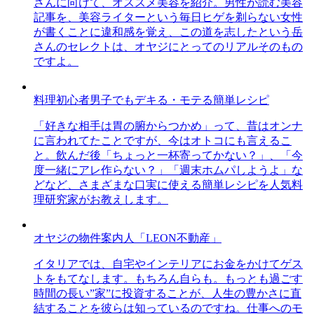
さんに向けて、オススメ美容を紹介。男性が読む美容
記事を、美容ライターという毎日ヒゲを剃らない女性
が書くことに違和感を覚え、この道を志したという岳
さんのセレクトは、オヤジにとってのリアルそのもの
ですよ。
料理初心者男子でもデキる・モテる簡単レシピ
「好きな相手は胃の腑からつかめ」って、昔はオンナ
に言われてたことですが、今はオトコにも言えるこ
と。飲んだ後「ちょっと一杯寄ってかない？」、「今
度一緒にアレ作らない？」「週末ホムパしようよ」な
どなど、さまざまな口実に使える簡単レシピを人気料
理研究家がお教えします。
オヤジの物件案内人「LEON不動産」
イタリアでは、自宅やインテリアにお金をかけてゲス
トをもてなします。もちろん自らも。もっとも過ごす
時間の長い”家”に投資することが、人生の豊かさに直
結することを彼らは知っているのですね。仕事へのモ