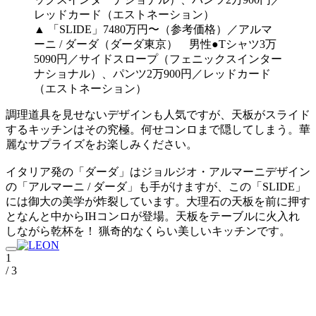
▲ 「SLIDE」7480万円〜（参考価格）／アルマ
ーニ / ダーダ（ダーダ東京） 男性●Tシャツ3万
5090円／サイドスロープ（フェニックスインター
ナショナル）、パンツ2万900円／レッドカード
（エストネーション）
調理道具を見せないデザインも人気ですが、天板がスライド
するキッチンはその究極。何せコンロまで隠してしまう。華
麗なサプライズをお楽しみください。
イタリア発の「ダーダ」はジョルジオ・アルマーニデザイン
の「アルマーニ / ダーダ」も手がけますが、この「SLIDE」
には御大の美学が炸裂しています。大理石の天板を前に押す
となんと中からIHコンロが登場。天板をテーブルに火入れ
しながら乾杯を！ 猟奇的なくらい美しいキッチンです。
1
/ 3