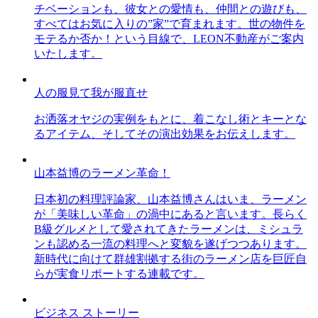
チベーションも、彼女との愛情も、仲間との遊びも、
すべてはお気に入りの”家”で育まれます。世の物件を
モテるか否か！という目線で、LEON不動産がご案内
いたします。
人の服見て我が服直せ
お洒落オヤジの実例をもとに、着こなし術とキーとな
るアイテム、そしてその演出効果をお伝えします。
山本益博のラーメン革命！
日本初の料理評論家、山本益博さんはいま、ラーメン
が「美味しい革命」の渦中にあると言います。長らく
B級グルメとして愛されてきたラーメンは、ミシュラ
ンも認める一流の料理へと変貌を遂げつつあります。
新時代に向けて群雄割拠する街のラーメン店を巨匠自
らが実食リポートする連載です。
ビジネス ストーリー