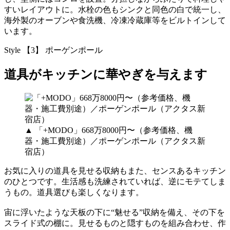
すいレイアウトに。水栓の色もシンクと同色の白で統一し、
海外製のオーブンや食洗機、冷凍冷蔵庫等をビルトインして
います。
Style 【3】 ポーゲンポール
道具がキッチンに華やぎを与えます
▲ 「+MODO」668万8000円〜（参考価格、機
器・施工費別途）／ポーゲンポール（アクタス新
宿店）
お気に入りの道具を見せる収納もまた、センスあるキッチン
のひとつです。生活感も洗練されていれば、逆にモテてしま
うもの。道具選びも楽しくなります。
宙に浮いたような天板の下に“魅せる”収納を備え、その下を
スライド式の棚に。見せるものと隠すものを組み合わせ、作