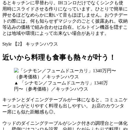
るとキッチンに早替わり。IHコンロだけでなくシンクも使
用時にスライドさせる作りになっています。ひとりで簡単に
押せるほどなめらかに動いて音もほぼしません。おウチデー
トの際には、何も知らせずマジックのごとく披露あれ。収納
等込みの価格で組み合わせは自在。ビルトイン機器を隠すこ
とは地域や環境によって出来ない場合があります。
Style 【2】 キッチンハウス
近いから料理も食事も熱々が叶う！
▲ 「シナモン／フュームドユーカリ」1340万
円〜（参考価格）／キッチンハウス
キッチンとダイニングテーブルが一体になると、コミュニケ
ーションがとりやすく料理も出しやすい。 お店のカウンタ
ー席にも似た距離感も◎。
ウッドのダイニングテーブルがシンク付きの調理台と一体化
し、壁側にはコンロを設置。分担しながらふたりで料理しや