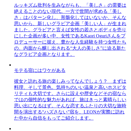
ルッキズム批判を生みながらも、「美しさ」の需要は
絶えることのない現代。一方で世間が求める「美し
さ」はパターン化し、形骸化してはいないか、そんな
思いから、新しいグラビア企画「美しい人」が生まれ
ました。グラビアと言えば女性の若さとボディを売り
にした企画が多い中、女性であるKaori Oguriさんをプ
ロデューサーに据え、豊かな人生経験を持つ女性たち
の、内面から醸し出される“大人の美しさ”に迫る新た
なグラビア企画となります。
モテる宿にはワケがある
彼女と訪れる旅の楽しみってなんでしょう？ まずは
料理、そして景色。気持ちのいい温泉と高いホスピタ
リティも大切です。さらに設えや歴史などその宿なら
ではの個性的な魅力があれば、旅はきっと素晴らしい
思い出になるはず。そんな恋するふたりの大切な旅時
間を演出する“ハズさない”宿を、LEONが実際に訪れ
た中から自信をもってご紹介します。