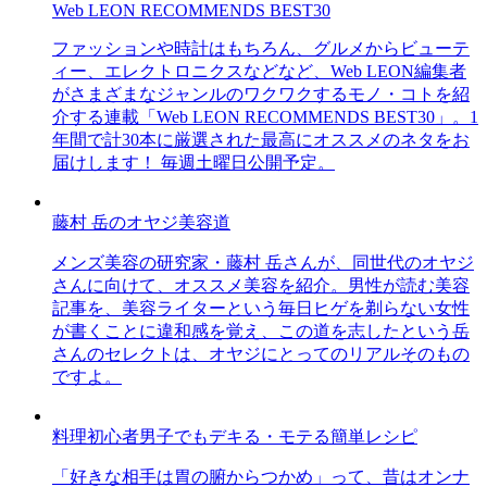
Web LEON RECOMMENDS BEST30
ファッションや時計はもちろん、グルメからビューテ
ィー、エレクトロニクスなどなど、Web LEON編集者
がさまざまなジャンルのワクワクするモノ・コトを紹
介する連載「Web LEON RECOMMENDS BEST30」。1
年間で計30本に厳選された最高にオススメのネタをお
届けします！ 毎週土曜日公開予定。
藤村 岳のオヤジ美容道
メンズ美容の研究家・藤村 岳さんが、同世代のオヤジ
さんに向けて、オススメ美容を紹介。男性が読む美容
記事を、美容ライターという毎日ヒゲを剃らない女性
が書くことに違和感を覚え、この道を志したという岳
さんのセレクトは、オヤジにとってのリアルそのもの
ですよ。
料理初心者男子でもデキる・モテる簡単レシピ
「好きな相手は胃の腑からつかめ」って、昔はオンナ