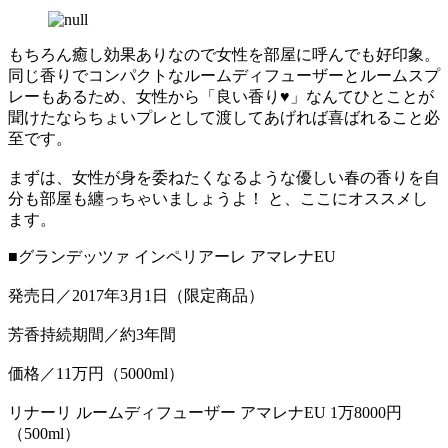
もちろん癒し効果ありなので女性を部屋に呼んでも好印象。
同じ香りでコンパクトなルームディフューザーとルームスプ
レーもあるため、女性から「良い香り♥」なんてひとことが
聞けたならちょいプレとして渡してあげれば喜ばれること必
至です。
まずは、女性が身を委ねたくなるような優しい春の香りを自
分も部屋も纏っちゃいましょうよ！ と、ここにオススメし
ます。
■グランデッツァ インペリアーレ アマレナEU
発売日／2017年3月1日（限定商品）
芳香持続期間／約3年間
価格／11万円（5000ml）
リナーリ ルームディフューザー アマレナEU 1万8000円
（500ml）