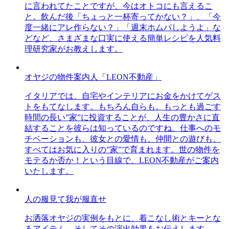
に言われてたことですが、今はオトコにも言えるこ
と。飲んだ後「ちょっと一杯寄ってかない？」、「今
度一緒にアレ作らない？」「週末ホムパしようよ」な
どなど、さまざまな口実に使える簡単レシピを人気料
理研究家がお教えします。
オヤジの物件案内人「LEON不動産」
イタリアでは、自宅やインテリアにお金をかけてゲス
トをもてなします。もちろん自らも。もっとも過ごす
時間の長い”家”に投資することが、人生の豊かさに直
結することを彼らは知っているのですね。仕事へのモ
チベーションも、彼女との愛情も、仲間との遊びも、
すべてはお気に入りの”家”で育まれます。世の物件を
モテるか否か！という目線で、LEON不動産がご案内
いたします。
人の服見て我が服直せ
お洒落オヤジの実例をもとに、着こなし術とキーとな
るアイテム、そしてその演出効果をお伝えします。