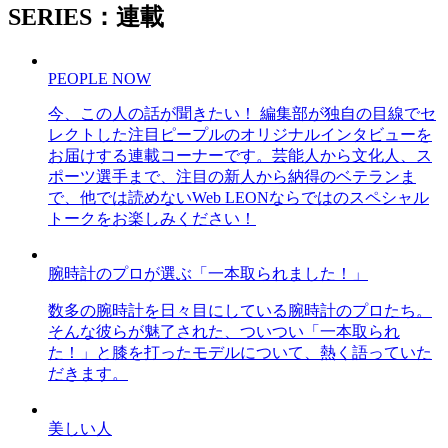
SERIES：連載
PEOPLE NOW
今、この人の話が聞きたい！ 編集部が独自の目線でセ
レクトした注目ピープルのオリジナルインタビューを
お届けする連載コーナーです。芸能人から文化人、ス
ポーツ選手まで、注目の新人から納得のベテランま
で、他では読めないWeb LEONならではのスペシャル
トークをお楽しみください！
腕時計のプロが選ぶ「一本取られました！」
数多の腕時計を日々目にしている腕時計のプロたち。
そんな彼らが魅了された、ついつい「一本取られ
た！」と膝を打ったモデルについて、熱く語っていた
だきます。
美しい人