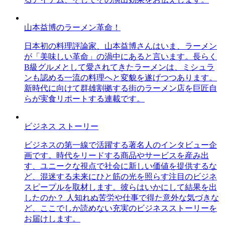
山本益博のラーメン革命！
日本初の料理評論家、山本益博さんはいま、ラーメン
が「美味しい革命」の渦中にあると言います。長らく
B級グルメとして愛されてきたラーメンは、ミシュラ
ンも認める一流の料理へと変貌を遂げつつあります。
新時代に向けて群雄割拠する街のラーメン店を巨匠自
らが実食リポートする連載です。
ビジネス ストーリー
ビジネスの第一線で活躍する著名人のインタビュー企
画です。時代をリードする商品やサービスを産み出
す、ユニークな視点で社会に新しい価値を提供するな
ど、混迷する未来にひと筋の光を照らす注目のビジネ
スピープルを取材します。彼らはいかにして結果を出
したのか？ 人知れぬ苦労や仕事で得た意外な気づきな
ど、ここでしか読めない充実のビジネスストーリーを
お届けします。