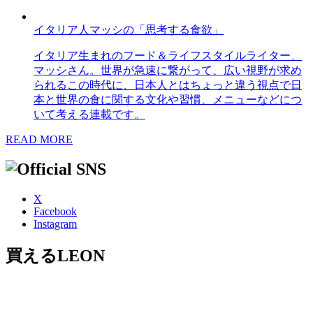
イタリア人マッシの「思考する食欲」
イタリア生まれのフード＆ライフスタイルライター、
マッシさん。世界が急速に繋がって、広い視野が求め
られるこの時代に、日本人とはちょっと違う視点で日
本と世界の食に関する文化や習慣、メニューなどにつ
いて考える連載です。
READ MORE
X
Facebook
Instagram
買えるLEON