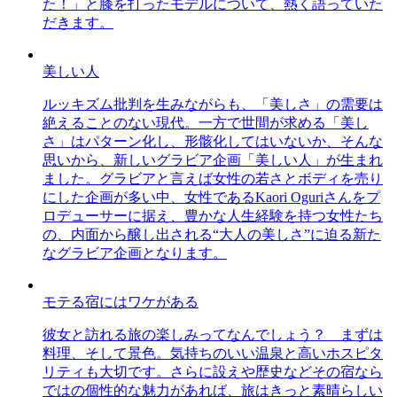
た！」と膝を打ったモデルについて、熱く語っていた
だきます。
美しい人
ルッキズム批判を生みながらも、「美しさ」の需要は
絶えることのない現代。一方で世間が求める「美し
さ」はパターン化し、形骸化してはいないか、そんな
思いから、新しいグラビア企画「美しい人」が生まれ
ました。グラビアと言えば女性の若さとボディを売り
にした企画が多い中、女性であるKaori Oguriさんをプ
ロデューサーに据え、豊かな人生経験を持つ女性たち
の、内面から醸し出される“大人の美しさ”に迫る新た
なグラビア企画となります。
モテる宿にはワケがある
彼女と訪れる旅の楽しみってなんでしょう？ まずは
料理、そして景色。気持ちのいい温泉と高いホスピタ
リティも大切です。さらに設えや歴史などその宿なら
ではの個性的な魅力があれば、旅はきっと素晴らしい