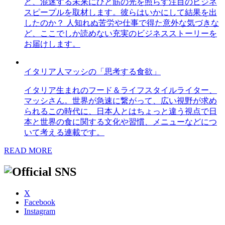
ど、混迷する未来にひと筋の光を照らす注目のビジネ
スピープルを取材します。彼らはいかにして結果を出
したのか？ 人知れぬ苦労や仕事で得た意外な気づきな
ど、ここでしか読めない充実のビジネスストーリーを
お届けします。
イタリア人マッシの「思考する食欲」
イタリア生まれのフード＆ライフスタイルライター、
マッシさん。世界が急速に繋がって、広い視野が求め
られるこの時代に、日本人とはちょっと違う視点で日
本と世界の食に関する文化や習慣、メニューなどにつ
いて考える連載です。
READ MORE
X
Facebook
Instagram