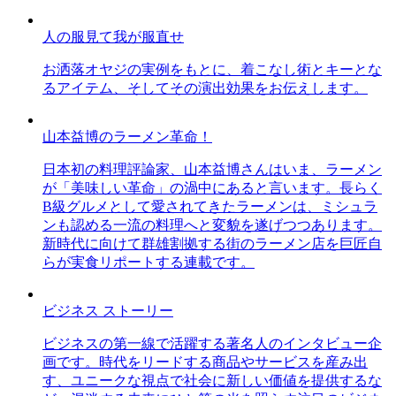
人の服見て我が服直せ
お洒落オヤジの実例をもとに、着こなし術とキーとな
るアイテム、そしてその演出効果をお伝えします。
山本益博のラーメン革命！
日本初の料理評論家、山本益博さんはいま、ラーメン
が「美味しい革命」の渦中にあると言います。長らく
B級グルメとして愛されてきたラーメンは、ミシュラ
ンも認める一流の料理へと変貌を遂げつつあります。
新時代に向けて群雄割拠する街のラーメン店を巨匠自
らが実食リポートする連載です。
ビジネス ストーリー
ビジネスの第一線で活躍する著名人のインタビュー企
画です。時代をリードする商品やサービスを産み出
す、ユニークな視点で社会に新しい価値を提供するな