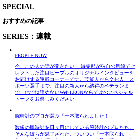
SPECIAL
おすすめの記事
SERIES：連載
PEOPLE NOW
今、この人の話が聞きたい！ 編集部が独自の目線でセ
レクトした注目ピープルのオリジナルインタビューを
お届けする連載コーナーです。芸能人から文化人、ス
ポーツ選手まで、注目の新人から納得のベテランま
で、他では読めないWeb LEONならではのスペシャル
トークをお楽しみください！
腕時計のプロが選ぶ「一本取られました！」
数多の腕時計を日々目にしている腕時計のプロたち。
そんな彼らが魅了された、ついつい「一本取られ