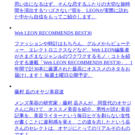
思い出になるはず。そんな恋するふたりの大切な旅時
間を演出する“ハズさない”宿を、LEONが実際に訪れ
た中から自信をもってご紹介します。
Web LEON RECOMMENDS BEST30
ファッションや時計はもちろん、グルメからビューテ
ィー、エレクトロニクスなどなど、Web LEON編集者
がさまざまなジャンルのワクワクするモノ・コトを紹
介する連載「Web LEON RECOMMENDS BEST30」。1
年間で計30本に厳選された最高にオススメのネタをお
届けします！ 毎週土曜日公開予定。
藤村 岳のオヤジ美容道
メンズ美容の研究家・藤村 岳さんが、同世代のオヤジ
さんに向けて、オススメ美容を紹介。男性が読む美容
記事を、美容ライターという毎日ヒゲを剃らない女性
が書くことに違和感を覚え、この道を志したという岳
さんのセレクトは、オヤジにとってのリアルそのもの
ですよ。