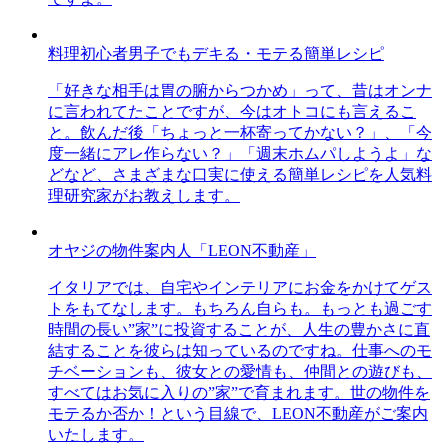
料理初心者男子でもデキる・モテる簡単レシピ
「好きな相手は胃の腑からつかめ」って、昔はオンナ
に言われてたことですが、今はオトコにも言えるこ
と。飲んだ後「ちょっと一杯寄ってかない？」、「今
度一緒にアレ作らない？」「週末ホムパしようよ」な
どなど、さまざまな口実に使える簡単レシピを人気料
理研究家がお教えします。
オヤジの物件案内人「LEON不動産」
イタリアでは、自宅やインテリアにお金をかけてゲス
トをもてなします。もちろん自らも。もっとも過ごす
時間の長い”家”に投資することが、人生の豊かさに直
結することを彼らは知っているのですね。仕事へのモ
チベーションも、彼女との愛情も、仲間との遊びも、
すべてはお気に入りの”家”で育まれます。世の物件を
モテるか否か！という目線で、LEON不動産がご案内
いたします。