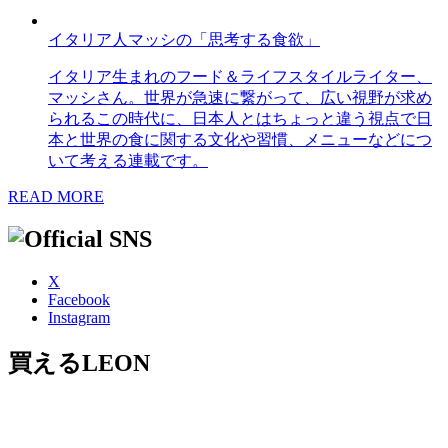
イタリア人マッシの「思考する食欲」
イタリア生まれのフード＆ライフスタイルライター、
マッシさん。世界が急速に繋がって、広い視野が求め
られるこの時代に、日本人とはちょっと違う視点で日
本と世界の食に関する文化や習慣、メニューなどにつ
いて考える連載です。
READ MORE
X
Facebook
Instagram
買えるLEON