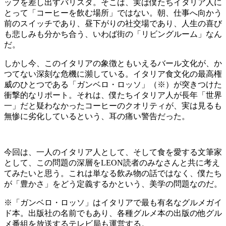
ップを差し出すバリスタ。そこは、実は僕たちイタリア人に
とって「コーヒーを飲む場所」ではない。朝、仕事へ向かう
前のスイッチであり、昼下がりの社交場であり、人生の喜び
も悲しみも分かち合う、いわば街の「リビングルーム」なん
だ。
しかし今、このイタリアの象徴ともいえるバール文化が、か
つてない深刻な危機に瀕している。イタリア食文化の最高権
威のひとつである「ガンベロ・ロッソ」（※）が突きつけた
衝撃的なリポート。それは、僕たちイタリア人が長年「世界
一」だと疑わなかったコーヒーのクオリティが、実は見るも
無惨に劣化しているという、耳の痛い警告だった。
今回は、一人のイタリア人として、そして食を愛する文筆家
として、この問題の深層をLEON読者のみなさんと共に考え
てみたいと思う。これは単なる飲み物の話ではなく、僕たち
が「豊かさ」をどう定義するかという、美学の問題なのだ。
※「ガンベロ・ロッソ」はイタリアで最も有名なグルメガイ
ド本。出版社の名前でもあり、各種グルメ本の出版の他グル
メ番組を放送するテレビ局も運営する。