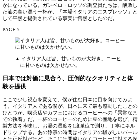
かになっている。ガンベロ・ロッソの調査員たちは、酸敗し
た油の臭い漂う一杯が、「本場イタリアのエスプレッソ」と
して平然と提供されている事実に愕然としたのだ。
PAGE 5
▲ イタリア人は皆、甘いものが大好き。コーヒ
ーに甘いものは欠かせない。
日本では対価に見合う、圧倒的なクオリティと体
験を提供
ここで少し視点を変えて、僕が住む日本に目を向けてみよ
う。イタリア人である僕が、日本に来て最も感動したことの
ひとつが、喫茶店やカフェにおけるコーヒーへの「異常なま
での執着」だ。一杯のコーヒーのために豆の産地を選び、精
製方法を吟味し、お湯の温度を1度単位で測り、丁寧にネル
ドリップする。あの静寂の時間はイタリアの騒がしいバール
とは正反対だけど、そこには間違いなくコーヒーに対する深