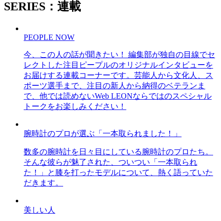
SERIES：連載
PEOPLE NOW
今、この人の話が聞きたい！ 編集部が独自の目線でセ
レクトした注目ピープルのオリジナルインタビューを
お届けする連載コーナーです。芸能人から文化人、ス
ポーツ選手まで、注目の新人から納得のベテランま
で、他では読めないWeb LEONならではのスペシャル
トークをお楽しみください！
腕時計のプロが選ぶ「一本取られました！」
数多の腕時計を日々目にしている腕時計のプロたち。
そんな彼らが魅了された、ついつい「一本取られ
た！」と膝を打ったモデルについて、熱く語っていた
だきます。
美しい人