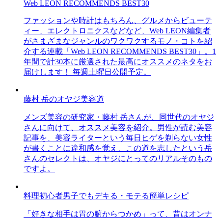
Web LEON RECOMMENDS BEST30
ファッションや時計はもちろん、グルメからビューテ
ィー、エレクトロニクスなどなど、Web LEON編集者
がさまざまなジャンルのワクワクするモノ・コトを紹
介する連載「Web LEON RECOMMENDS BEST30」。1
年間で計30本に厳選された最高にオススメのネタをお
届けします！ 毎週土曜日公開予定。
藤村 岳のオヤジ美容道
メンズ美容の研究家・藤村 岳さんが、同世代のオヤジ
さんに向けて、オススメ美容を紹介。男性が読む美容
記事を、美容ライターという毎日ヒゲを剃らない女性
が書くことに違和感を覚え、この道を志したという岳
さんのセレクトは、オヤジにとってのリアルそのもの
ですよ。
料理初心者男子でもデキる・モテる簡単レシピ
「好きな相手は胃の腑からつかめ」って、昔はオンナ