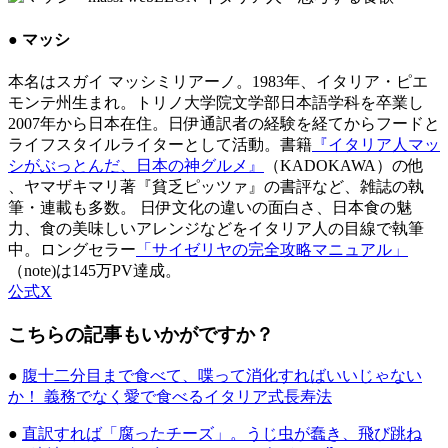
● マッシ
本名はスガイ マッシミリアーノ。1983年、イタリア・ピエ
モンテ州生まれ。トリノ大学院文学部日本語学科を卒業し
2007年から日本在住。日伊通訳者の経験を経てからフードと
ライフスタイルライターとして活動。書籍
『イタリア人マッ
シがぶっとんだ、日本の神グルメ』
（KADOKAWA）の他
、ヤマザキマリ著『貧乏ピッツァ』の書評など、雑誌の執
筆・連載も多数。 日伊文化の違いの面白さ、日本食の魅
力、食の美味しいアレンジなどをイタリア人の目線で執筆
中。ロングセラー
「サイゼリヤの完全攻略マニュアル」
（note)は145万PV達成。
公式X
こちらの記事もいかがですか？
●
腹十二分目まで食べて、喋って消化すればいいじゃない
か！ 義務でなく愛で食べるイタリア式長寿法
●
直訳すれば「腐ったチーズ」。うじ虫が蠢き、飛び跳ね