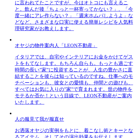
に言われてたことですが、今はオトコにも言えるこ
と。飲んだ後「ちょっと一杯寄ってかない？」、「今
度一緒にアレ作らない？」「週末ホムパしようよ」な
どなど、さまざまな口実に使える簡単レシピを人気料
理研究家がお教えします。
オヤジの物件案内人「LEON不動産」
イタリアでは、自宅やインテリアにお金をかけてゲス
トをもてなします。もちろん自らも。もっとも過ごす
時間の長い”家”に投資することが、人生の豊かさに直
結することを彼らは知っているのですね。仕事へのモ
チベーションも、彼女との愛情も、仲間との遊びも、
すべてはお気に入りの”家”で育まれます。世の物件を
モテるか否か！という目線で、LEON不動産がご案内
いたします。
人の服見て我が服直せ
お洒落オヤジの実例をもとに、着こなし術とキーとな
るアイテム、そしてその演出効果をお伝えします。