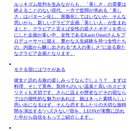
ルッキズム批判を生みながらも、「美しさ」の需要は
絶えることのない現代。一方で世間が求める「美し
さ」はパターン化し、形骸化してはいないか、そんな
思いから、新しいグラビア企画「美しい人」が生まれ
ました。グラビアと言えば女性の若さとボディを売り
にした企画が多い中、女性であるKaori Oguriさんをプ
ロデューサーに据え、豊かな人生経験を持つ女性たち
の、内面から醸し出される“大人の美しさ”に迫る新た
なグラビア企画となります。
モテる宿にはワケがある
彼女と訪れる旅の楽しみってなんでしょう？ まずは
料理、そして景色。気持ちのいい温泉と高いホスピタ
リティも大切です。さらに設えや歴史などその宿なら
ではの個性的な魅力があれば、旅はきっと素晴らしい
思い出になるはず。そんな恋するふたりの大切な旅時
間を演出する“ハズさない”宿を、LEONが実際に訪れ
た中から自信をもってご紹介します。