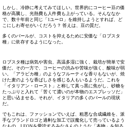
しかし、冷静に考えてみてほしい。世界的にコーヒー豆の価
格が高騰し、光熱費も人件費も上がっている。そんななか
で、数十年前と同じ「1ユーロ」を維持しようとすれば、ど
こにしわ寄せがいくだろう？ 答えは、豆の質だ。
多くのバールが、コストを抑えるために安価な「ロブスタ
種」に依存するようになった。
ロブスタ種は病気や害虫、高温多湿に強く、栽培が簡単で安
価だ。その一方で、コーヒーの渋みや苦味が強く、酸味が弱
い。「アラビカ種」のようなフルーティな香りもないが、焼
けた麦のような香ばしさを感じる人もいるようだ。これを
「イタリアン・ロースト」と称して真っ黒に焦がし、砂糖を
たっぷりと入れて「苦くて濃いのが本物のエスプレッソだ」
と思い込ませる。それが、イタリアの多くのバールの現状
だ。
でもこれは、ファッションでいえば、粗悪な合成繊維を、派
手なブランドロゴと過剰な加工で誤魔化して売っているよう
なもの。LEONを愛読するみなさんのような「本物」を知る