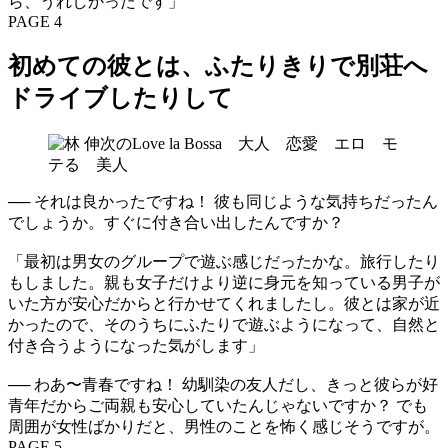
ら、うれしかったです」
PAGE 4
初めての彼とは、ふたりきりで別荘へ
ドライブしたりして
── それは良かったですね！ 彼も同じような気持ちだったん
でしょうか。すぐに付き合い出したんですか？
「最初は男女のグループで遊ぶ感じだったかな。旅行したり
もしました。親も女子だけより逆に身元を知っている男子が
いた方が安心だからと行かせてくれましたし。彼とは家が近
かったので、そのうちにふたりで遊ぶようになって、自然と
付き合うようになった気がします」
── わあ〜青春ですね！ 幼馴染の友人だし、きっと彼らが好
青年だからご両親も安心していたんじゃないですか？ でも
周囲が女性ばかりだと、男性のことを怖く感じそうですが。
PAGE 5