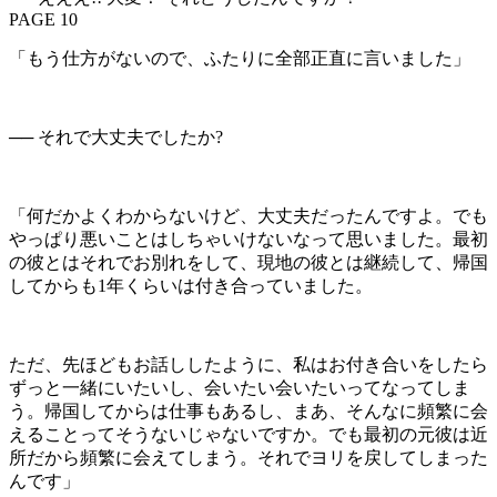
PAGE 10
「もう仕方がないので、ふたりに全部正直に言いました」
── それで大丈夫でしたか?
「何だかよくわからないけど、大丈夫だったんですよ。でも
やっぱり悪いことはしちゃいけないなって思いました。最初
の彼とはそれでお別れをして、現地の彼とは継続して、帰国
してからも1年くらいは付き合っていました。
ただ、先ほどもお話ししたように、私はお付き合いをしたら
ずっと一緒にいたいし、会いたい会いたいってなってしま
う。帰国してからは仕事もあるし、まあ、そんなに頻繁に会
えることってそうないじゃないですか。でも最初の元彼は近
所だから頻繁に会えてしまう。それでヨリを戻してしまった
んです」