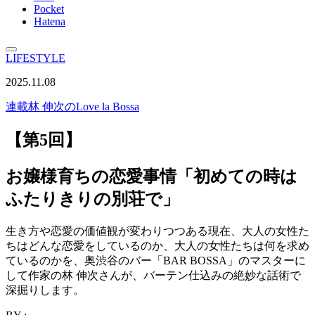
Pocket
Hatena
LIFESTYLE
2025.11.08
連載
林 伸次のLove la Bossa
【第5回】
お嬢様育ちの恋愛事情「初めての時は
ふたりきりの別荘で」
生き方や恋愛の価値観が変わりつつある現在、大人の女性た
ちはどんな恋愛をしているのか、大人の女性たちは何を求め
ているのかを、奥渋谷のバー「BAR BOSSA」のマスターに
して作家の林 伸次さんが、バーテン仕込みの絶妙な話術で
深掘りします。