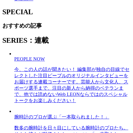
SPECIAL
おすすめの記事
SERIES：連載
PEOPLE NOW
今、この人の話が聞きたい！ 編集部が独自の目線でセ
レクトした注目ピープルのオリジナルインタビューを
お届けする連載コーナーです。芸能人から文化人、ス
ポーツ選手まで、注目の新人から納得のベテランま
で、他では読めないWeb LEONならではのスペシャル
トークをお楽しみください！
腕時計のプロが選ぶ「一本取られました！」
数多の腕時計を日々目にしている腕時計のプロたち。