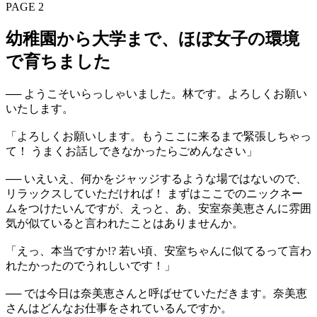
PAGE 2
幼稚園から大学まで、ほぼ女子の環境
で育ちました
── ようこそいらっしゃいました。林です。よろしくお願い
いたします。
「よろしくお願いします。もうここに来るまで緊張しちゃっ
て！ うまくお話しできなかったらごめんなさい」
── いえいえ、何かをジャッジするような場ではないので、
リラックスしていただければ！ まずはここでのニックネー
ムをつけたいんですが、えっと、あ、安室奈美恵さんに雰囲
気が似ていると言われたことはありませんか。
「えっ、本当ですか!? 若い頃、安室ちゃんに似てるって言わ
れたかったのでうれしいです！」
── では今日は奈美恵さんと呼ばせていただきます。奈美恵
さんはどんなお仕事をされているんですか。