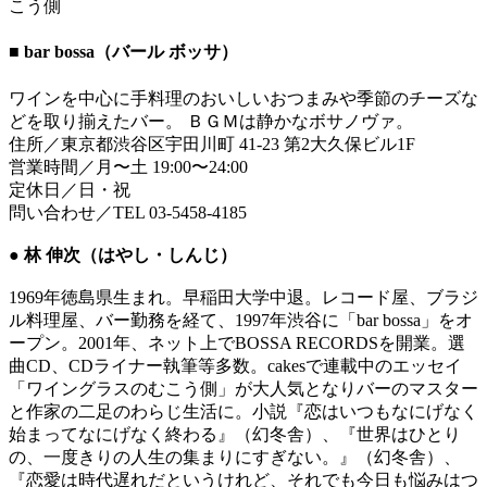
■ bar bossa（バール ボッサ）
ワインを中心に手料理のおいしいおつまみや季節のチーズな
どを取り揃えたバー。 ＢＧＭは静かなボサノヴァ。
住所／東京都渋谷区宇田川町 41-23 第2大久保ビル1F
営業時間／月〜土 19:00〜24:00
定休日／日・祝
問い合わせ／TEL 03-5458-4185
● 林 伸次（はやし・しんじ）
1969年徳島県生まれ。早稲田大学中退。レコード屋、ブラジ
ル料理屋、バー勤務を経て、1997年渋谷に「bar bossa」をオ
ープン。2001年、ネット上でBOSSA RECORDSを開業。選
曲CD、CDライナー執筆等多数。cakesで連載中のエッセイ
「ワイングラスのむこう側」が大人気となりバーのマスター
と作家の二足のわらじ生活に。小説『恋はいつもなにげなく
始まってなにげなく終わる』（幻冬舎）、『世界はひとり
の、一度きりの人生の集まりにすぎない。』（‎幻冬舎）、
『恋愛は時代遅れだというけれど、それでも今日も悩みはつ