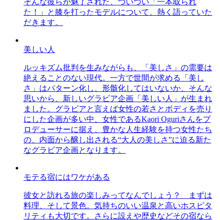
そんな彼らが魅了された、ついつい「一本取られ
た！」と膝を打ったモデルについて、熱く語っていた
だきます。
美しい人
ルッキズム批判を生みながらも、「美しさ」の需要は
絶えることのない現代。一方で世間が求める「美し
さ」はパターン化し、形骸化してはいないか、そんな
思いから、新しいグラビア企画「美しい人」が生まれ
ました。グラビアと言えば女性の若さとボディを売り
にした企画が多い中、女性であるKaori Oguriさんをプ
ロデューサーに据え、豊かな人生経験を持つ女性たち
の、内面から醸し出される“大人の美しさ”に迫る新た
なグラビア企画となります。
モテる宿にはワケがある
彼女と訪れる旅の楽しみってなんでしょう？ まずは
料理、そして景色。気持ちのいい温泉と高いホスピタ
リティも大切です。さらに設えや歴史などその宿なら