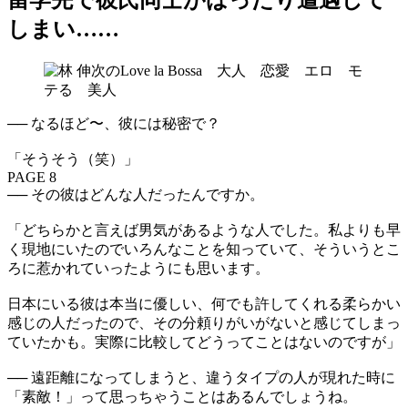
留学先で彼氏同士がばったり遭遇して
しまい……
── なるほど〜、彼には秘密で？
「そうそう（笑）」
PAGE 8
── その彼はどんな人だったんですか。
「どちらかと言えば男気があるような人でした。私よりも早
く現地にいたのでいろんなことを知っていて、そういうとこ
ろに惹かれていったようにも思います。
日本にいる彼は本当に優しい、何でも許してくれる柔らかい
感じの人だったので、その分頼りがいがないと感じてしまっ
ていたかも。実際に比較してどうってことはないのですが」
── 遠距離になってしまうと、違うタイプの人が現れた時に
「素敵！」って思っちゃうことはあるんでしょうね。