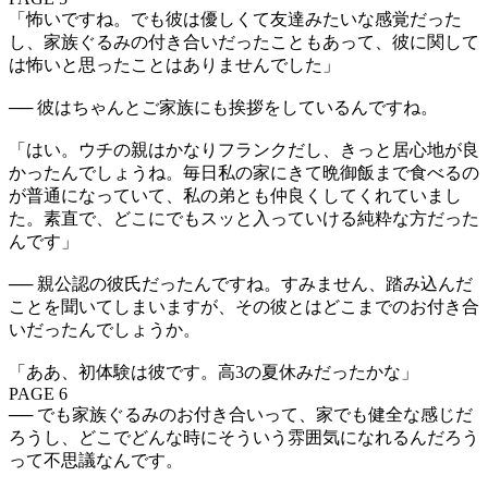
「怖いですね。でも彼は優しくて友達みたいな感覚だった
し、家族ぐるみの付き合いだったこともあって、彼に関して
は怖いと思ったことはありませんでした」
── 彼はちゃんとご家族にも挨拶をしているんですね。
「はい。ウチの親はかなりフランクだし、きっと居心地が良
かったんでしょうね。毎日私の家にきて晩御飯まで食べるの
が普通になっていて、私の弟とも仲良くしてくれていまし
た。素直で、どこにでもスッと入っていける純粋な方だった
んです」
── 親公認の彼氏だったんですね。すみません、踏み込んだ
ことを聞いてしまいますが、その彼とはどこまでのお付き合
いだったんでしょうか。
「ああ、初体験は彼です。高3の夏休みだったかな」
PAGE 6
── でも家族ぐるみのお付き合いって、家でも健全な感じだ
ろうし、どこでどんな時にそういう雰囲気になれるんだろう
って不思議なんです。