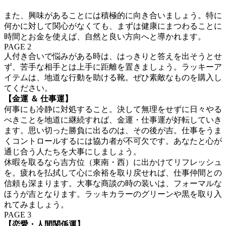
また、興味があることには積極的に向き合いましょう。特に
何かに対して関心がなくても、まずは健康にまつわることに
時間とお金を使えば、自然と良い方向へと導かれます。
PAGE 2
人付き合いで悩みがある時は、はっきりと答えを出そうとせ
ず、苦手な相手とは上手に距離を置きましょう。ラッキーア
イテムは、地道な行動を助ける靴。ぜひ素敵なものを購入し
てください。
【金運 ＆ 仕事運】
何事にも冷静に対処すること。決して無理をせずに日々やる
べきことを地道に継続すれば、金運・仕事運が好転していき
ます。思い切った勝負に出るのは、その後が吉。仕事をうま
くコントロールするには協力者が不可欠です。あなたと心が
通じ合う人たちを大事にしましょう。
休暇を取るなら吉方位（東南・西）に出かけてリフレッシュ
を。疲れを払拭して心に余裕を取り戻せれば、仕事仲間との
信頼も深まります。大事な商談の時の装いは、フォーマルな
ほうが吉となります。ラッキカラーのグリーンや黒を取り入
れてみましょう。
PAGE 3
【恋愛・人間関係運】