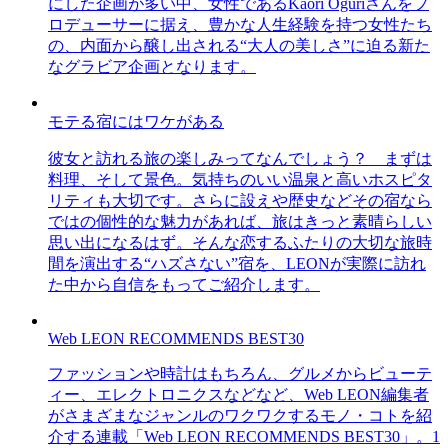
にした企画が多い中、女性であるKaori Oguriさんをプ
ロデューサーに据え、豊かな人生経験を持つ女性たち
の、内面から醸し出される“大人の美しさ”に迫る新た
なグラビア企画となります。
モテる宿にはワケがある
彼女と訪れる旅の楽しみってなんでしょう？ まずは
料理、そして景色。気持ちのいい温泉と高いホスピタ
リティも大切です。さらに設えや歴史などその宿なら
ではの個性的な魅力があれば、旅はきっと素晴らしい
思い出になるはず。そんな恋するふたりの大切な旅時
間を演出する“ハズさない”宿を、LEONが実際に訪れ
た中から自信をもってご紹介します。
Web LEON RECOMMENDS BEST30
ファッションや時計はもちろん、グルメからビューテ
ィー、エレクトロニクスなどなど、Web LEON編集者
がさまざまなジャンルのワクワクするモノ・コトを紹
介する連載「Web LEON RECOMMENDS BEST30」。1