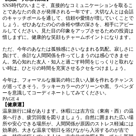
SNS時代のいまこそ、直接的なコミュニケーションを取るこ
とであなたの良さが発揮される一年です。大切な人とは会話
のキャッチボールを通して、信頼や愛情が増していくことで
しょう。ぜひあなたの心の余裕や懐の深さを、相手にアピー
ルしてください。見た目の印象をアップさせるための投資は
惜しまずに。健康的な笑顔もチャームポイントになります。
ただ、今年のあなたは孤独感にさいなまれる気配。寂しさに
負けて、余計な人間関係を作ってしまうのは感心できませ
ん。気心知れた友人・知人と過ごす時間をじっくりと取れな
い時は、ひとりの時間を充実させるクセをつけましょう。
今年は、フォーマルな服装の時に良い人脈を作れるチャンス
が巡ってきそう。ラッキーカラーのグリーンや黒、ラベンダ
ーを意識してコーディネートしてみてください。
PAGE 4
【健康運】
温泉旅行に縁があります。休暇には吉方位（東南・西）の温
泉へ行き、疲労回復を図りましょう。自然に囲まれた広い場
所や安心できる場所が、人間関係が原因のストレス軽減には
効果的。大きな温泉で朝日を浴びながら入浴するのが吉で