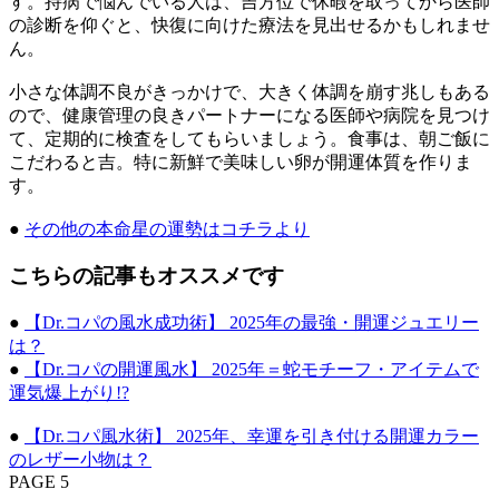
す。持病で悩んでいる人は、吉方位で休暇を取ってから医師
の診断を仰ぐと、快復に向けた療法を見出せるかもしれませ
ん。
小さな体調不良がきっかけで、大きく体調を崩す兆しもある
ので、健康管理の良きパートナーになる医師や病院を見つけ
て、定期的に検査をしてもらいましょう。食事は、朝ご飯に
こだわると吉。特に新鮮で美味しい卵が開運体質を作りま
す。
●
その他の本命星の運勢はコチラより
こちらの記事もオススメです
●
【Dr.コパの風水成功術】 2025年の最強・開運ジュエリー
は？
●
【Dr.コパの開運風水】 2025年＝蛇モチーフ・アイテムで
運気爆上がり!?
●
【Dr.コパ風水術】 2025年、幸運を引き付ける開運カラー
のレザー小物は？
PAGE 5