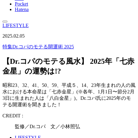
Pocket
Hatena
LIFESTYLE
2025.02.05
特集
Dr.コパのモテる開運術 2025
【Dr.コパのモテる風水】 2025年「七赤
金星」の運勢は!?
昭和23、32、41、50、59、平成５、14、23年生まれの人の風
水における本命星は「七赤金星」(※各年、1月1日〜節分2月
3日に生まれた人は「八白金星」)。Dr.コパ氏に2025年のモ
テる開運術を聞きました！
CREDIT :
監修／Dr.コパ 文／小林照弘
LIFESTYLE