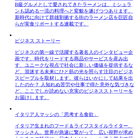
B級グルメとして愛されてきたラーメンは、ミシュラ
ンも認める一流の料理へと変貌を遂げつつあります。
新時代に向けて群雄割拠する街のラーメン店を巨匠自
らが実食リポートする連載です。
ビジネス ストーリー
ビジネスの第一線で活躍する著名人のインタビュー企
画です。時代をリードする商品やサービスを産み出
す、ユニークな視点で社会に新しい価値を提供するな
ど、混迷する未来にひと筋の光を照らす注目のビジネ
スピープルを取材します。彼らはいかにして結果を出
したのか？ 人知れぬ苦労や仕事で得た意外な気づきな
ど、ここでしか読めない充実のビジネスストーリーを
お届けします。
イタリア人マッシの「思考する食欲」
イタリア生まれのフード＆ライフスタイルライター、
マッシさん。世界が急速に繋がって、広い視野が求め