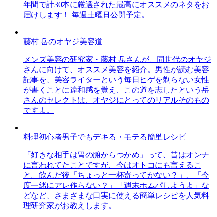
年間で計30本に厳選された最高にオススメのネタをお
届けします！ 毎週土曜日公開予定。
藤村 岳のオヤジ美容道
メンズ美容の研究家・藤村 岳さんが、同世代のオヤジ
さんに向けて、オススメ美容を紹介。男性が読む美容
記事を、美容ライターという毎日ヒゲを剃らない女性
が書くことに違和感を覚え、この道を志したという岳
さんのセレクトは、オヤジにとってのリアルそのもの
ですよ。
料理初心者男子でもデキる・モテる簡単レシピ
「好きな相手は胃の腑からつかめ」って、昔はオンナ
に言われてたことですが、今はオトコにも言えるこ
と。飲んだ後「ちょっと一杯寄ってかない？」、「今
度一緒にアレ作らない？」「週末ホムパしようよ」な
どなど、さまざまな口実に使える簡単レシピを人気料
理研究家がお教えします。