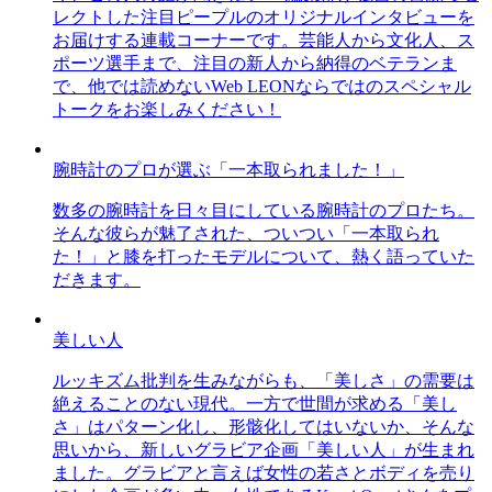
レクトした注目ピープルのオリジナルインタビューを
お届けする連載コーナーです。芸能人から文化人、ス
ポーツ選手まで、注目の新人から納得のベテランま
で、他では読めないWeb LEONならではのスペシャル
トークをお楽しみください！
腕時計のプロが選ぶ「一本取られました！」
数多の腕時計を日々目にしている腕時計のプロたち。
そんな彼らが魅了された、ついつい「一本取られ
た！」と膝を打ったモデルについて、熱く語っていた
だきます。
美しい人
ルッキズム批判を生みながらも、「美しさ」の需要は
絶えることのない現代。一方で世間が求める「美し
さ」はパターン化し、形骸化してはいないか、そんな
思いから、新しいグラビア企画「美しい人」が生まれ
ました。グラビアと言えば女性の若さとボディを売り