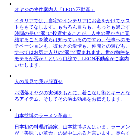
オヤジの物件案内人「LEON不動産」
イタリアでは、自宅やインテリアにお金をかけてゲス
トをもてなします。もちろん自らも。もっとも過ごす
時間の長い”家”に投資することが、人生の豊かさに直
結することを彼らは知っているのですね。仕事へのモ
チベーションも、彼女との愛情も、仲間との遊びも、
すべてはお気に入りの”家”で育まれます。世の物件を
モテるか否か！という目線で、LEON不動産がご案内
いたします。
人の服見て我が服直せ
お洒落オヤジの実例をもとに、着こなし術とキーとな
るアイテム、そしてその演出効果をお伝えします。
山本益博のラーメン革命！
日本初の料理評論家、山本益博さんはいま、ラーメン
が「美味しい革命」の渦中にあると言います。長らく