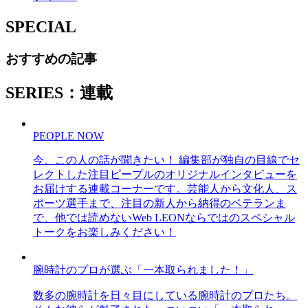
SPECIAL
おすすめの記事
SERIES：連載
PEOPLE NOW
今、この人の話が聞きたい！ 編集部が独自の目線でセ
レクトした注目ピープルのオリジナルインタビューを
お届けする連載コーナーです。芸能人から文化人、ス
ポーツ選手まで、注目の新人から納得のベテランま
で、他では読めないWeb LEONならではのスペシャル
トークをお楽しみください！
腕時計のプロが選ぶ「一本取られました！」
数多の腕時計を日々目にしている腕時計のプロたち。