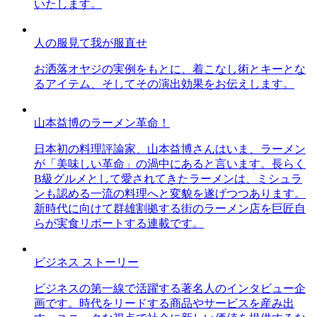
いたします。
人の服見て我が服直せ
お洒落オヤジの実例をもとに、着こなし術とキーとな
るアイテム、そしてその演出効果をお伝えします。
山本益博のラーメン革命！
日本初の料理評論家、山本益博さんはいま、ラーメン
が「美味しい革命」の渦中にあると言います。長らく
B級グルメとして愛されてきたラーメンは、ミシュラ
ンも認める一流の料理へと変貌を遂げつつあります。
新時代に向けて群雄割拠する街のラーメン店を巨匠自
らが実食リポートする連載です。
ビジネス ストーリー
ビジネスの第一線で活躍する著名人のインタビュー企
画です。時代をリードする商品やサービスを産み出