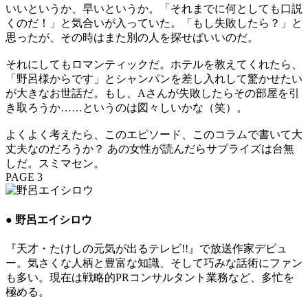
いいというか、早いというか。「それまでに何としても口説
くのだ！」と気合いが入っていた。「もし失敗したら？」と
思ったが、その時はまた別の人を探せばいいのだ。
それにしてもロマンティックだ。ホテルを教えてくれたら、
「野呂様からです」とシャンパンを差し入れして驚かせたい
が大きなお世話だ。もし、Aさんが失敗したらその部屋を引
き取ろうか……というのは図々しいかな（笑）。
よくよく考えたら、このエピソード、このコラムで書いて大
丈夫なのだろうか？ あの女性が読んだらサプライズは台無
しだ。スミマセン。
PAGE 3
● 野呂エイシロウ
『天才・たけしの元気が出るテレビ!!』で放送作家デビュ
ー。気さくな人柄と豊富な知識、そして巧みな話術にファン
も多い。現在は戦略的PRコンサルタント業務など、多忙を
極める。