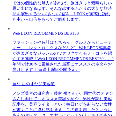
ではの個性的な魅力があれば、旅はきっと素晴らしい
思い出になるはず。そんな恋するふたりの大切な旅時
間を演出する“ハズさない”宿を、LEONが実際に訪れ
た中から自信をもってご紹介します。
Web LEON RECOMMENDS BEST30
ファッションや時計はもちろん、グルメからビューテ
ィー、エレクトロニクスなどなど、Web LEON編集者
がさまざまなジャンルのワクワクするモノ・コトを紹
介する連載「Web LEON RECOMMENDS BEST30」。1
年間で計30本に厳選された最高にオススメのネタをお
届けします！ 毎週土曜日公開予定。
藤村 岳のオヤジ美容道
メンズ美容の研究家・藤村 岳さんが、同世代のオヤジ
さんに向けて、オススメ美容を紹介。男性が読む美容
記事を、美容ライターという毎日ヒゲを剃らない女性
が書くことに違和感を覚え、この道を志したという岳
さんのセレクトは、オヤジにとってのリアルそのもの