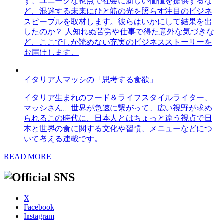
す、ユニークな視点で社会に新しい価値を提供するな
ど、混迷する未来にひと筋の光を照らす注目のビジネ
スピープルを取材します。彼らはいかにして結果を出
したのか？ 人知れぬ苦労や仕事で得た意外な気づきな
ど、ここでしか読めない充実のビジネスストーリーを
お届けします。
イタリア人マッシの「思考する食欲」
イタリア生まれのフード＆ライフスタイルライター、
マッシさん。世界が急速に繋がって、広い視野が求め
られるこの時代に、日本人とはちょっと違う視点で日
本と世界の食に関する文化や習慣、メニューなどにつ
いて考える連載です。
READ MORE
X
Facebook
Instagram