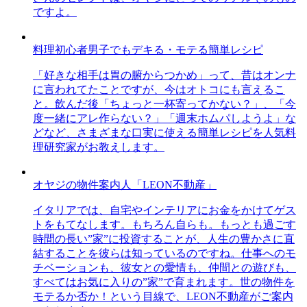
ですよ。
料理初心者男子でもデキる・モテる簡単レシピ
「好きな相手は胃の腑からつかめ」って、昔はオンナ
に言われてたことですが、今はオトコにも言えるこ
と。飲んだ後「ちょっと一杯寄ってかない？」、「今
度一緒にアレ作らない？」「週末ホムパしようよ」な
どなど、さまざまな口実に使える簡単レシピを人気料
理研究家がお教えします。
オヤジの物件案内人「LEON不動産」
イタリアでは、自宅やインテリアにお金をかけてゲス
トをもてなします。もちろん自らも。もっとも過ごす
時間の長い”家”に投資することが、人生の豊かさに直
結することを彼らは知っているのですね。仕事へのモ
チベーションも、彼女との愛情も、仲間との遊びも、
すべてはお気に入りの”家”で育まれます。世の物件を
モテるか否か！という目線で、LEON不動産がご案内