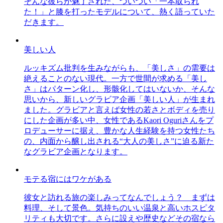
そんな彼らが魅了された、ついつい「一本取られ
た！」と膝を打ったモデルについて、熱く語っていた
だきます。
美しい人
ルッキズム批判を生みながらも、「美しさ」の需要は
絶えることのない現代。一方で世間が求める「美し
さ」はパターン化し、形骸化してはいないか、そんな
思いから、新しいグラビア企画「美しい人」が生まれ
ました。グラビアと言えば女性の若さとボディを売り
にした企画が多い中、女性であるKaori Oguriさんをプ
ロデューサーに据え、豊かな人生経験を持つ女性たち
の、内面から醸し出される“大人の美しさ”に迫る新た
なグラビア企画となります。
モテる宿にはワケがある
彼女と訪れる旅の楽しみってなんでしょう？ まずは
料理、そして景色。気持ちのいい温泉と高いホスピタ
リティも大切です。さらに設えや歴史などその宿なら