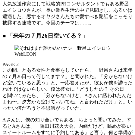
人気放送作家にして戦略的PRコンサルタントでもある野呂
エイシロウさんが、長い業界生活の中で見聞きし、あるいは
遭遇した、恋するオヤジさんたちの愛すべき艶話をこっそり
披露する連載です。今回のテーマは……。
■ 「来年の７月26日空いてる？」
PAGE 2
この間、とある女性と食事をしていたら、「野呂さんは来年
の７月26日って何してます？」と聞かれた。「分からないけ
ど空いていると思う」と、一応答えたが、彼女が僕を誘った
わけではないらしい。僕は彼女に「どうしたの？ その日」
と聞いてみたら、「分からないけど、Aさんに誘われたんだ
よね〜。夕方から空けておいてね、と言われただけ」と。い
ったい何だろうと不思議がっていた。
Aさんは、僕の知り合いでもある。ちょっと聞いてみた。す
るとAさんは、「隅田川花火大会。内緒だけど。眺めが良い
スイートルームをすでに予約してある」と言う。何と準備が