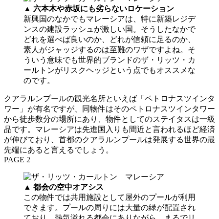
▲
六本木や赤坂にも劣らないロケーション
新興国のなかでもマレーシアは、特に新築レジデ
ンスの建設ラッシュが激しい国。そうしたなかで
どれを選べば良いのか、どれが信頼に足るのか、
素人がジャッジするのは至難のワザですよね。そ
ういう意味でも世界的ブランドのザ・リッツ・カ
ールトンがリスクヘッジという点でもオススメな
のです。
クアラルンプールの観光名所といえば「ペトロナスツインタ
ワー」が有名ですが、同物件はそのペトロナスツインタワー
から徒歩数分の場所にあり、物件としてのステイタスは一級
品です。マレーシアは先進国入りも間近と言われるほど経済
が伸びており、首都のクアラルンプールは発展する世界の最
先端にあると言えるでしょう。
PAGE 2
▲
都会の空中オアシス
この物件では共用施設として屋外のプールが利用
できます。プールの周りには大量の緑が配置され
ており、熱気溢れる都会にありながら、まるでリ