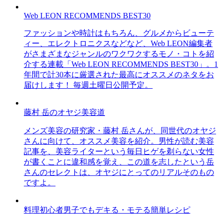
Web LEON RECOMMENDS BEST30
ファッションや時計はもちろん、グルメからビューテ
ィー、エレクトロニクスなどなど、Web LEON編集者
がさまざまなジャンルのワクワクするモノ・コトを紹
介する連載「Web LEON RECOMMENDS BEST30」。1
年間で計30本に厳選された最高にオススメのネタをお
届けします！ 毎週土曜日公開予定。
藤村 岳のオヤジ美容道
メンズ美容の研究家・藤村 岳さんが、同世代のオヤジ
さんに向けて、オススメ美容を紹介。男性が読む美容
記事を、美容ライターという毎日ヒゲを剃らない女性
が書くことに違和感を覚え、この道を志したという岳
さんのセレクトは、オヤジにとってのリアルそのもの
ですよ。
料理初心者男子でもデキる・モテる簡単レシピ