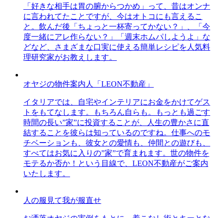
「好きな相手は胃の腑からつかめ」って、昔はオンナ
に言われてたことですが、今はオトコにも言えるこ
と。飲んだ後「ちょっと一杯寄ってかない？」、「今
度一緒にアレ作らない？」「週末ホムパしようよ」な
どなど、さまざまな口実に使える簡単レシピを人気料
理研究家がお教えします。
オヤジの物件案内人「LEON不動産」
イタリアでは、自宅やインテリアにお金をかけてゲス
トをもてなします。もちろん自らも。もっとも過ごす
時間の長い”家”に投資することが、人生の豊かさに直
結することを彼らは知っているのですね。仕事へのモ
チベーションも、彼女との愛情も、仲間との遊びも、
すべてはお気に入りの”家”で育まれます。世の物件を
モテるか否か！という目線で、LEON不動産がご案内
いたします。
人の服見て我が服直せ