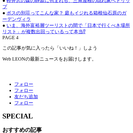
●
軽井沢の森の静寂に包まれる、三角屋根の隠れ家へトリッ
プ
●
ボスの別荘ってこんな家？ 庭もイジれる箱根仙石原のガ
ーデンヴィラ
●
いま、海外富裕層ツーリストの間で「日本で行くべき場所
リスト」が複数出回っているって本当⁉
PAGE 4
この記事が気に入ったら「いいね！」しよう
Web LEONの最新ニュースをお届けします。
フォロー
フォロー
友だち追加
フォロー
SPECIAL
おすすめの記事