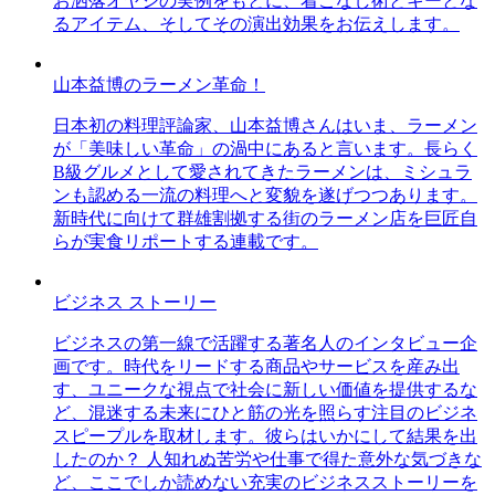
お洒落オヤジの実例をもとに、着こなし術とキーとな
るアイテム、そしてその演出効果をお伝えします。
山本益博のラーメン革命！
日本初の料理評論家、山本益博さんはいま、ラーメン
が「美味しい革命」の渦中にあると言います。長らく
B級グルメとして愛されてきたラーメンは、ミシュラ
ンも認める一流の料理へと変貌を遂げつつあります。
新時代に向けて群雄割拠する街のラーメン店を巨匠自
らが実食リポートする連載です。
ビジネス ストーリー
ビジネスの第一線で活躍する著名人のインタビュー企
画です。時代をリードする商品やサービスを産み出
す、ユニークな視点で社会に新しい価値を提供するな
ど、混迷する未来にひと筋の光を照らす注目のビジネ
スピープルを取材します。彼らはいかにして結果を出
したのか？ 人知れぬ苦労や仕事で得た意外な気づきな
ど、ここでしか読めない充実のビジネスストーリーを