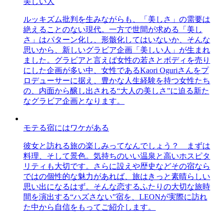
美しい人
ルッキズム批判を生みながらも、「美しさ」の需要は
絶えることのない現代。一方で世間が求める「美し
さ」はパターン化し、形骸化してはいないか、そんな
思いから、新しいグラビア企画「美しい人」が生まれ
ました。グラビアと言えば女性の若さとボディを売り
にした企画が多い中、女性であるKaori Oguriさんをプ
ロデューサーに据え、豊かな人生経験を持つ女性たち
の、内面から醸し出される“大人の美しさ”に迫る新た
なグラビア企画となります。
モテる宿にはワケがある
彼女と訪れる旅の楽しみってなんでしょう？ まずは
料理、そして景色。気持ちのいい温泉と高いホスピタ
リティも大切です。さらに設えや歴史などその宿なら
ではの個性的な魅力があれば、旅はきっと素晴らしい
思い出になるはず。そんな恋するふたりの大切な旅時
間を演出する“ハズさない”宿を、LEONが実際に訪れ
た中から自信をもってご紹介します。