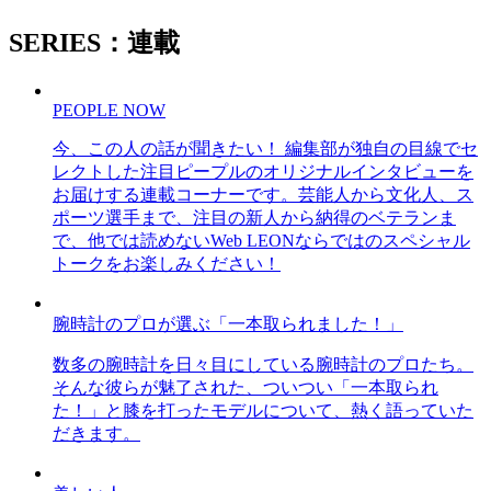
SERIES：連載
PEOPLE NOW
今、この人の話が聞きたい！ 編集部が独自の目線でセ
レクトした注目ピープルのオリジナルインタビューを
お届けする連載コーナーです。芸能人から文化人、ス
ポーツ選手まで、注目の新人から納得のベテランま
で、他では読めないWeb LEONならではのスペシャル
トークをお楽しみください！
腕時計のプロが選ぶ「一本取られました！」
数多の腕時計を日々目にしている腕時計のプロたち。
そんな彼らが魅了された、ついつい「一本取られ
た！」と膝を打ったモデルについて、熱く語っていた
だきます。