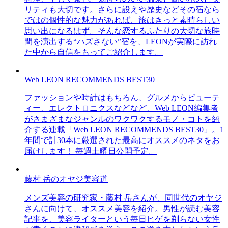
リティも大切です。さらに設えや歴史などその宿なら
ではの個性的な魅力があれば、旅はきっと素晴らしい
思い出になるはず。そんな恋するふたりの大切な旅時
間を演出する“ハズさない”宿を、LEONが実際に訪れ
た中から自信をもってご紹介します。
Web LEON RECOMMENDS BEST30
ファッションや時計はもちろん、グルメからビューテ
ィー、エレクトロニクスなどなど、Web LEON編集者
がさまざまなジャンルのワクワクするモノ・コトを紹
介する連載「Web LEON RECOMMENDS BEST30」。1
年間で計30本に厳選された最高にオススメのネタをお
届けします！ 毎週土曜日公開予定。
藤村 岳のオヤジ美容道
メンズ美容の研究家・藤村 岳さんが、同世代のオヤジ
さんに向けて、オススメ美容を紹介。男性が読む美容
記事を、美容ライターという毎日ヒゲを剃らない女性