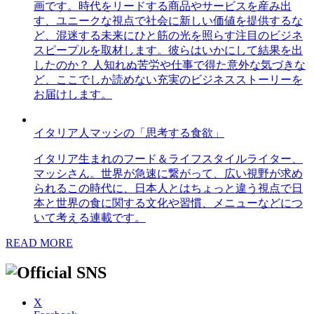
画です。時代をリードする商品やサービスを産み出
す、ユニークな視点で社会に新しい価値を提供するな
ど、混迷する未来にひと筋の光を照らす注目のビジネ
スピープルを取材します。彼らはいかにして結果を出
したのか？ 人知れぬ苦労や仕事で得た意外な気づきな
ど、ここでしか読めない充実のビジネスストーリーを
お届けします。
イタリア人マッシの「思考する食欲」
イタリア生まれのフード＆ライフスタイルライター、
マッシさん。世界が急速に繋がって、広い視野が求め
られるこの時代に、日本人とはちょっと違う視点で日
本と世界の食に関する文化や習慣、メニューなどにつ
いて考える連載です。
READ MORE
X