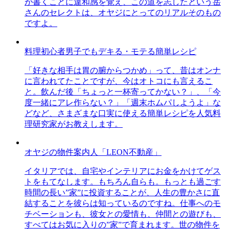
が書くことに違和感を覚え、この道を志したという岳
さんのセレクトは、オヤジにとってのリアルそのもの
ですよ。
料理初心者男子でもデキる・モテる簡単レシピ
「好きな相手は胃の腑からつかめ」って、昔はオンナ
に言われてたことですが、今はオトコにも言えるこ
と。飲んだ後「ちょっと一杯寄ってかない？」、「今
度一緒にアレ作らない？」「週末ホムパしようよ」な
どなど、さまざまな口実に使える簡単レシピを人気料
理研究家がお教えします。
オヤジの物件案内人「LEON不動産」
イタリアでは、自宅やインテリアにお金をかけてゲス
トをもてなします。もちろん自らも。もっとも過ごす
時間の長い”家”に投資することが、人生の豊かさに直
結することを彼らは知っているのですね。仕事へのモ
チベーションも、彼女との愛情も、仲間との遊びも、
すべてはお気に入りの”家”で育まれます。世の物件を