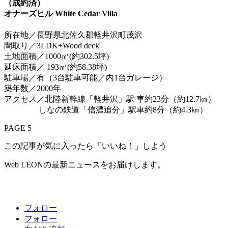
（成約済）
オナーズヒル White Cedar Villa
所在地／長野県北佐久郡軽井沢町茂沢
間取り／3LDK+Wood deck
土地面積／1000㎡(約302.5坪)
延床面積／ 193㎡(約58.38坪)
駐車場／有（3台駐車可能／内1台ガレージ）
築年数／2000年
アクセス／北陸新幹線「軽井沢」駅 車約23分（約12.7㎞）
しなの鉄道「信濃追分」駅車約8分（約4.3㎞）
PAGE 5
この記事が気に入ったら「いいね！」しよう
Web LEONの最新ニュースをお届けします。
フォロー
フォロー