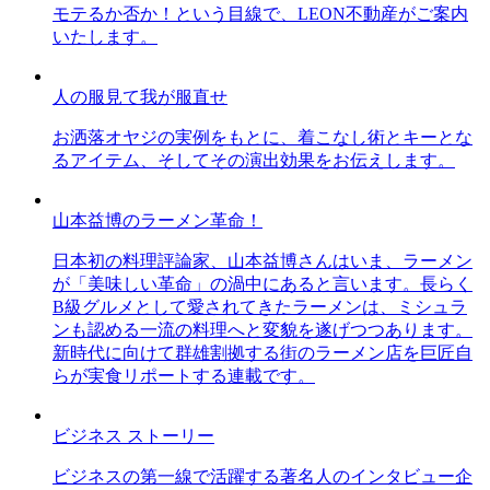
モテるか否か！という目線で、LEON不動産がご案内
いたします。
人の服見て我が服直せ
お洒落オヤジの実例をもとに、着こなし術とキーとな
るアイテム、そしてその演出効果をお伝えします。
山本益博のラーメン革命！
日本初の料理評論家、山本益博さんはいま、ラーメン
が「美味しい革命」の渦中にあると言います。長らく
B級グルメとして愛されてきたラーメンは、ミシュラ
ンも認める一流の料理へと変貌を遂げつつあります。
新時代に向けて群雄割拠する街のラーメン店を巨匠自
らが実食リポートする連載です。
ビジネス ストーリー
ビジネスの第一線で活躍する著名人のインタビュー企