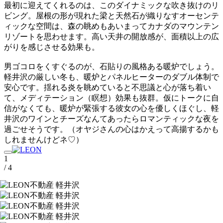
最初に迎えてくれるのは、このダイナミックな吹き抜けのリ
ビング。屋根の形が現れた梁と天然石が織りなすオーセンテ
ィックな空間は、森の眺めもあいまってカナダのマウンテン
リゾートを思わせます。高い天井の開放感が、面積以上の広
がりを感じさせる効果も。
男ゴコロをくすぐるのが、石貼りの風格ある暖炉でしょう。
軽井沢の厳しい冬も、暖炉とパネルヒーターのダブル体制で
安心です。揺れる炎を眺めていると不思議と心が落ち着い
て、メディテーション（瞑想）効果も抜群。仮にトークに自
信がなくても、暖炉が緊張する彼女の心を優しくほぐし、軽
井沢のワインとチーズなんてあったらロマンティックな夜を
過ごせそうです。（オヤジさんの心はかえって高揚するかも
しれませんけどネ♡）
1
/ 4