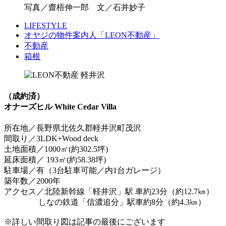
写真／齋梧伸一郎 文／石井妙子
LIFESTYLE
オヤジの物件案内人「LEON不動産」
不動産
箱根
（成約済）
オナーズヒル White Cedar Villa
所在地／長野県北佐久郡軽井沢町茂沢
間取り／3LDK+Wood deck
土地面積／1000㎡(約302.5坪)
延床面積／ 193㎡(約58.38坪)
駐車場／有（3台駐車可能／内1台ガレージ）
築年数／2000年
アクセス／北陸新幹線「軽井沢」駅 車約23分（約12.7㎞）
しなの鉄道「信濃追分」駅車約8分（約4.3㎞）
※詳しい間取り図は記事の最後にございます