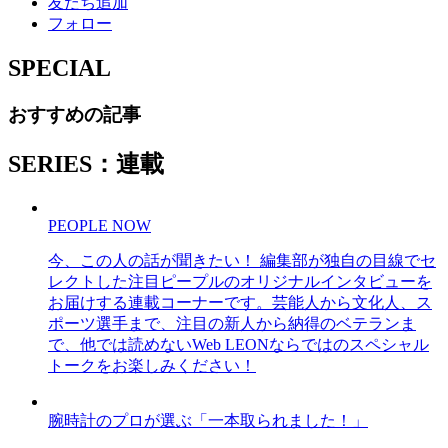
友だち追加
フォロー
SPECIAL
おすすめの記事
SERIES：連載
PEOPLE NOW
今、この人の話が聞きたい！ 編集部が独自の目線でセ
レクトした注目ピープルのオリジナルインタビューを
お届けする連載コーナーです。芸能人から文化人、ス
ポーツ選手まで、注目の新人から納得のベテランま
で、他では読めないWeb LEONならではのスペシャル
トークをお楽しみください！
腕時計のプロが選ぶ「一本取られました！」