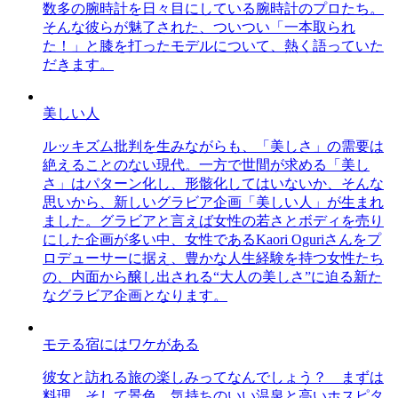
数多の腕時計を日々目にしている腕時計のプロたち。
そんな彼らが魅了された、ついつい「一本取られ
た！」と膝を打ったモデルについて、熱く語っていた
だきます。
美しい人
ルッキズム批判を生みながらも、「美しさ」の需要は
絶えることのない現代。一方で世間が求める「美し
さ」はパターン化し、形骸化してはいないか、そんな
思いから、新しいグラビア企画「美しい人」が生まれ
ました。グラビアと言えば女性の若さとボディを売り
にした企画が多い中、女性であるKaori Oguriさんをプ
ロデューサーに据え、豊かな人生経験を持つ女性たち
の、内面から醸し出される“大人の美しさ”に迫る新た
なグラビア企画となります。
モテる宿にはワケがある
彼女と訪れる旅の楽しみってなんでしょう？ まずは
料理、そして景色。気持ちのいい温泉と高いホスピタ