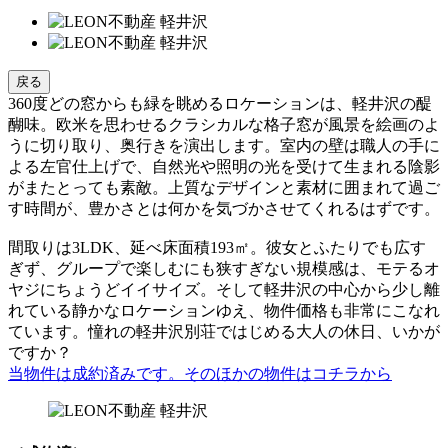
戻る
360度どの窓からも緑を眺めるロケーションは、軽井沢の醍
醐味。欧米を思わせるクラシカルな格子窓が風景を絵画のよ
うに切り取り、奥行きを演出します。室内の壁は職人の手に
よる左官仕上げで、自然光や照明の光を受けて生まれる陰影
がまたとっても素敵。上質なデザインと素材に囲まれて過ご
す時間が、豊かさとは何かを気づかさせてくれるはずです。
間取りは3LDK、延べ床面積193㎡。彼女とふたりでも広す
ぎず、グループで楽しむにも狭すぎない規模感は、モテるオ
ヤジにちょうどイイサイズ。そして軽井沢の中心から少し離
れている静かなロケーションゆえ、物件価格も非常にこなれ
ています。憧れの軽井沢別荘ではじめる大人の休日、いかが
ですか？
当物件は成約済みです。そのほかの物件はコチラから