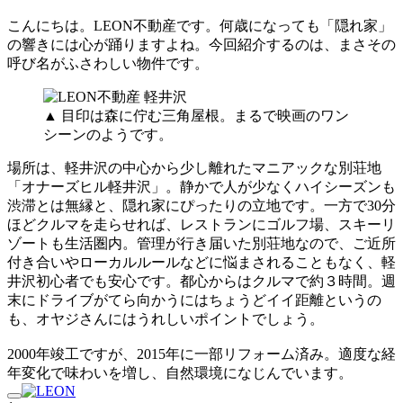
こんにちは。LEON不動産です。何歳になっても「隠れ家」
の響きには心が踊りますよね。今回紹介するのは、まさその
呼び名がふさわしい物件です。
▲ 目印は森に佇む三角屋根。まるで映画のワン
シーンのようです。
場所は、軽井沢の中心から少し離れたマニアックな別荘地
「オナーズヒル軽井沢」。静かで人が少なくハイシーズンも
渋滞とは無縁と、隠れ家にぴったりの立地です。一方で30分
ほどクルマを走らせれば、レストランにゴルフ場、スキーリ
ゾートも生活圏内。管理が行き届いた別荘地なので、ご近所
付き合いやローカルルールなどに悩まされることもなく、軽
井沢初心者でも安心です。都心からはクルマで約３時間。週
末にドライブがてら向かうにはちょうどイイ距離というの
も、オヤジさんにはうれしいポイントでしょう。
2000年竣工ですが、2015年に一部リフォーム済み。適度な経
年変化で味わいを増し、自然環境になじんでいます。