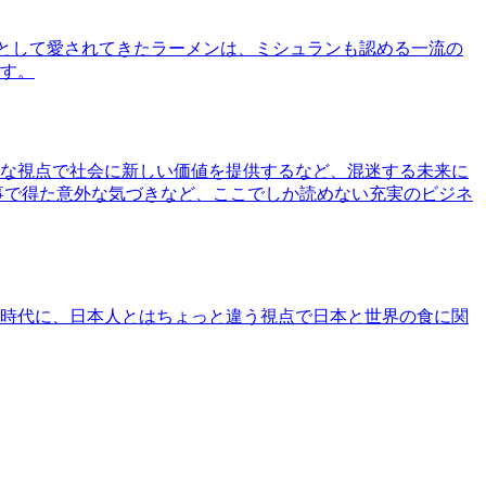
として愛されてきたラーメンは、ミシュランも認める一流の
す。
な視点で社会に新しい価値を提供するなど、混迷する未来に
事で得た意外な気づきなど、ここでしか読めない充実のビジネ
時代に、日本人とはちょっと違う視点で日本と世界の食に関