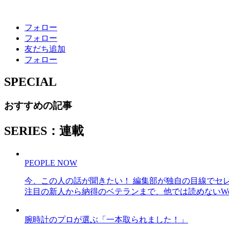
フォロー
フォロー
友だち追加
フォロー
SPECIAL
おすすめの記事
SERIES：連載
PEOPLE NOW
今、この人の話が聞きたい！ 編集部が独自の目線でセ
注目の新人から納得のベテランまで、他では読めないWe
腕時計のプロが選ぶ「一本取られました！」