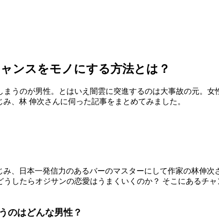
チャンスをモノにする方法とは？
しまうのが男性。とはいえ闇雲に突進するのは大事故の元。女
なじみ、林 伸次さんに伺った記事をまとめてみました。
おなじみ、日本一発信力のあるバーのマスターにして作家の林伸
どうしたらオジサンの恋愛はうまくいくのか？ そこにあるチャ
うのはどんな男性？