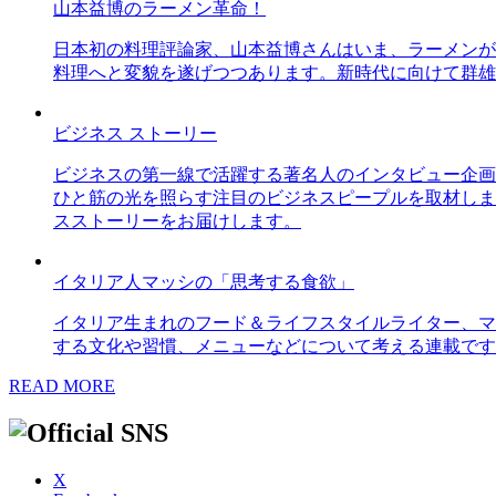
山本益博のラーメン革命！
日本初の料理評論家、山本益博さんはいま、ラーメンが
料理へと変貌を遂げつつあります。新時代に向けて群雄
ビジネス ストーリー
ビジネスの第一線で活躍する著名人のインタビュー企画
ひと筋の光を照らす注目のビジネスピープルを取材しま
スストーリーをお届けします。
イタリア人マッシの「思考する食欲」
イタリア生まれのフード＆ライフスタイルライター、マ
する文化や習慣、メニューなどについて考える連載です
READ MORE
X