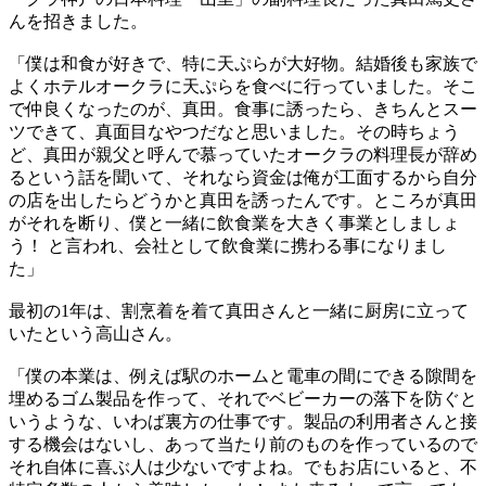
んを招きました。
「僕は和食が好きで、特に天ぷらが大好物。結婚後も家族で
よくホテルオークラに天ぷらを食べに行っていました。そこ
で仲良くなったのが、真田。食事に誘ったら、きちんとスー
ツできて、真面目なやつだなと思いました。その時ちょう
ど、真田が親父と呼んで慕っていたオークラの料理長が辞め
るという話を聞いて、それなら資金は俺が工面するから自分
の店を出したらどうかと真田を誘ったんです。ところが真田
がそれを断り、僕と一緒に飲食業を大きく事業としましょ
う！ と言われ、会社として飲食業に携わる事になりまし
た」
最初の1年は、割烹着を着て真田さんと一緒に厨房に立って
いたという高山さん。
「僕の本業は、例えば駅のホームと電車の間にできる隙間を
埋めるゴム製品を作って、それでベビーカーの落下を防ぐと
いうような、いわば裏方の仕事です。製品の利用者さんと接
する機会はないし、あって当たり前のものを作っているので
それ自体に喜ぶ人は少ないですよね。でもお店にいると、不