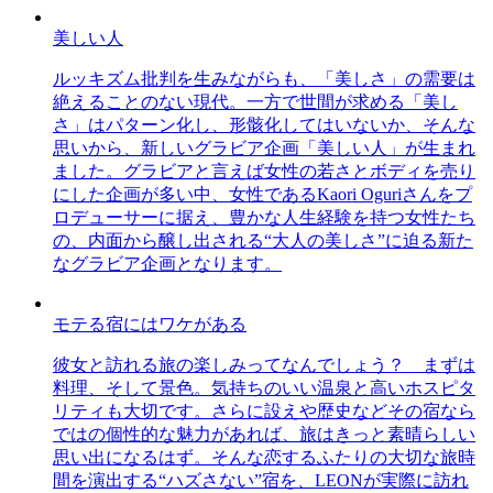
美しい人
ルッキズム批判を生みながらも、「美しさ」の需要は
絶えることのない現代。一方で世間が求める「美し
さ」はパターン化し、形骸化してはいないか、そんな
思いから、新しいグラビア企画「美しい人」が生まれ
ました。グラビアと言えば女性の若さとボディを売り
にした企画が多い中、女性であるKaori Oguriさんをプ
ロデューサーに据え、豊かな人生経験を持つ女性たち
の、内面から醸し出される“大人の美しさ”に迫る新た
なグラビア企画となります。
モテる宿にはワケがある
彼女と訪れる旅の楽しみってなんでしょう？ まずは
料理、そして景色。気持ちのいい温泉と高いホスピタ
リティも大切です。さらに設えや歴史などその宿なら
ではの個性的な魅力があれば、旅はきっと素晴らしい
思い出になるはず。そんな恋するふたりの大切な旅時
間を演出する“ハズさない”宿を、LEONが実際に訪れ