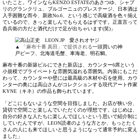
いたこと。ワインならKENZO ESTATEのあさつゆ、シャブ
リのグランクリュ、ブルゴーニュのプレステージ、日本酒は
入手困難な而今、新政No.6、という感じで高級酒を色々揃え
ているので、きっと楽しんでもらえるはずです。正直言って
呑兵衛の方だと酒代だけで足が出ちゃいます(笑)」
▲
「麻布十番 真田」で提供される
一頭買いの神
戸ビーフ、北海道毛蟹、車海老、明石鯛。
麻布十番の新築ビルにできた新店は、カウンター6席という
小規模でプライベートな雰囲気溢れる雰囲気。内装にもこだ
わって、カウンターや壁には最高級の木材や石を使用。カウ
ンターの奥には高山さんがコレクションする現代アート作家
KYNE（キネ）の作品も飾られています。
「どこにもないような空間を目指しました。お店が狭い分、
貸切で空間ごと楽しんでいただくのが理想です。はじめは、
自分の好きな人たちに楽しんでほしいという思いで紹介制に
していたんですが、LEON読者のような方とか、もっとたく
さんの人にも来てほしいと思うようになって通常予約に変え
ました」