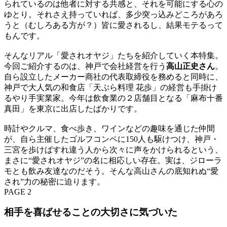
られているのは他者に対する共感と、それを可能にする心の
ゆとり。それさえ持っていれば、多少突っ込みどころがあろ
うと（むしろある方が？）皆に愛されるし、結果モテるって
もんです。
そんなリアル「愛されオヤジ」たちを紹介していく本特集。
今回ご紹介するのは、神戸で会社経営を行う
高山正史さん
。
自ら設立したメーカー商社の代表取締役を務めると同時に、
神戸で大人気の和食店「天ぷら料理 花歩」の経営も手掛け
るやり手実業家。今年は飲食業の２店舗目となる「麻布十番
真田」を東京に出店したばかりです。
時計やクルマ、食べ歩き、ワインなどの趣味を通じた仲間
が、自ら主催したゴルフコンペに150人も駆けつけ、神戸・
三宮を歩けばすれ違う人から次々に声をかけられるという、
まさに“愛されオヤジ”の名に相応しい存在。実は、ジローラ
モとも飲み友達なのだそう。そんな高山さんの底知れぬ“愛
され”力の秘密に迫ります。
PAGE 2
相手を喜ばせることの大切さに気づいた