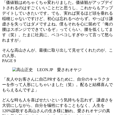
「価値観はめちゃくちゃ変わりました。価値観がアップデイ
トされるのはすごくいいことだと思うし、これからもアップ
デイトしていきたいです。でも、実れば実るほど頭を垂れる
稲穂じゃないですけど、初心は忘れるべからず。やっぱり謙
虚さを失ってはダメですよね。僕もそれを心に留めて「俺の
腰はスポンジでできているぞ」ってくらい、腰を低くしてま
す（笑）。たまに社員に、ペコペコしすぎやって言って怒ら
れますが」
そんな高山さんが、最後に取り出して見せてくれたのが、こ
の人形。
PAGE 9
「友人やお客さんに自己PRするために、自分のキャラクタ
ーを作って人形にしちゃいました（笑）。配ると結構喜んで
もらえるんですよ」
どんな時も人を喜ばせたいという気持ちを忘れず、謙虚さを
大切にしながら、自分を犠牲にすることもなく、人生を
120%謳歌する高山さんの生き様に触れ、愛されオヤジの真