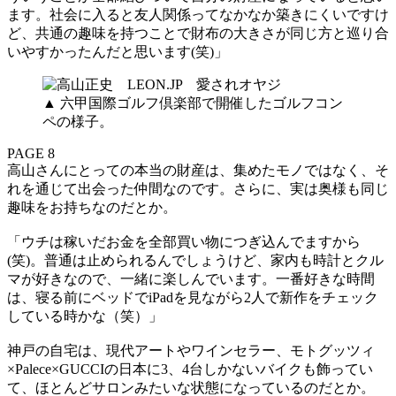
ます。社会に入ると友人関係ってなかなか築きにくいですけ
ど、共通の趣味を持つことで財布の大きさが同じ方と巡り合
いやすかったんだと思います(笑)」
▲ 六甲国際ゴルフ倶楽部で開催したゴルフコン
ペの様子。
PAGE 8
高山さんにとっての本当の財産は、集めたモノではなく、そ
れを通じて出会った仲間なのです。さらに、実は奥様も同じ
趣味をお持ちなのだとか。
「ウチは稼いだお金を全部買い物につぎ込んでますから
(笑)。普通は止められるんでしょうけど、家内も時計とクル
マが好きなので、一緒に楽しんでいます。一番好きな時間
は、寝る前にベッドでiPadを見ながら2人で新作をチェック
している時かな（笑）」
神戸の自宅は、現代アートやワインセラー、モトグッツィ
×Palece×GUCCIの日本に3、4台しかないバイクも飾ってい
て、ほとんどサロンみたいな状態になっているのだとか。