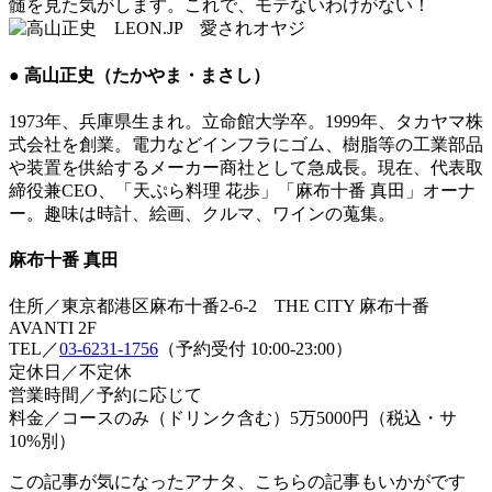
髄を見た気がします。これで、モテないわけがない！
● 高山正史（たかやま・まさし）
1973年、兵庫県生まれ。立命館大学卒。1999年、タカヤマ株
式会社を創業。電力などインフラにゴム、樹脂等の工業部品
や装置を供給するメーカー商社として急成長。現在、代表取
締役兼CEO、「天ぷら料理 花歩」「麻布十番 真田」オーナ
ー。趣味は時計、絵画、クルマ、ワインの蒐集。
麻布十番 真田
住所／東京都港区麻布十番2-6-2 THE CITY 麻布十番
AVANTI 2F
TEL／
03-6231-1756
（予約受付 10:00-23:00）
定休日／不定休
営業時間／予約に応じて
料金／コースのみ（ドリンク含む）5万5000円（税込・サ
10%別）
この記事が気になったアナタ、こちらの記事もいかがです