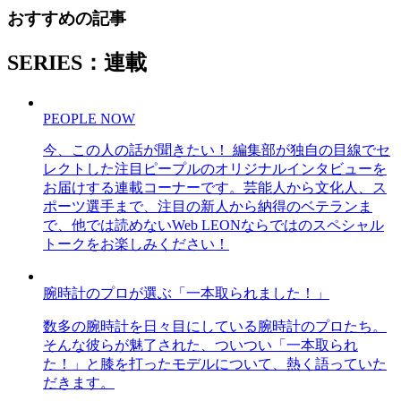
おすすめの記事
SERIES：連載
PEOPLE NOW
今、この人の話が聞きたい！ 編集部が独自の目線でセ
レクトした注目ピープルのオリジナルインタビューを
お届けする連載コーナーです。芸能人から文化人、ス
ポーツ選手まで、注目の新人から納得のベテランま
で、他では読めないWeb LEONならではのスペシャル
トークをお楽しみください！
腕時計のプロが選ぶ「一本取られました！」
数多の腕時計を日々目にしている腕時計のプロたち。
そんな彼らが魅了された、ついつい「一本取られ
た！」と膝を打ったモデルについて、熱く語っていた
だきます。