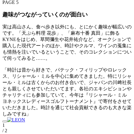
PAGE 5
趣味がつながっていくのが面白い
実は高山さん、食べ歩き以外にも、とにかく趣味が幅広いの
です。「天ぷら料理 花歩」、「麻布十番 真田」に飾る
KYNEをはじめ、草間彌生や花井祐介など、オークションで
購入した現代アートのほか、時計やクルマ、ワインの蒐集に
も情熱を注いでいるということで、そのコレクションについ
て伺ってみると……。
「時計は昔から好きで、パテック・フィリップやロレック
ス、リシャール・ミルを中心に集めてきました。特にリシャ
ール・ミルは古くからのお付き合いで、ジャパンの川﨑社長
とも親しくさせていただいてます。各社のエキシビションや
チャリティにも参加していて、今年は『リシャール・ミル
ヨネックスレディースゴルフトーナメント』で寄付をさせて
いただきました。時計を通じて社会貢献できるのも大きな楽
しみですね」
1
/ 2