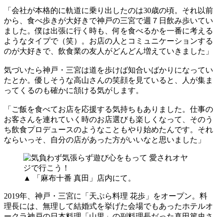
「会社が本格的に軌道に乗り出したのは30歳の頃。それ以前
から、食べ歩きが大好きで神戸の三宮で週７日飲み歩いてい
ました。僕は出張に行く時も、何を食べるかを一番に考える
ようなタイプで（笑）。お店の人とコミュニケーションする
のが大好きで、飲食業の友人がどんどん増えていきました」
気づいたら神戸・三宮は道を歩けば知合いばかりになってい
たとか。優しそうな高山さんの笑顔を見ていると、人が集ま
ってくるのも確かに頷ける気がします。
「ご飯を食べてお店を応援する気持ちもありました。仕事の
お客さんを連れていく時のお店選びも楽しくなって、そのう
ち飲食プロデュースのようなこともやり始めたんです。それ
ならいっそ、自分の店があった方がいいなと思いました」
▲ 「麻布十番 真田」店内にて。
2019年、神戸・三宮に「天ぷら料理 花歩」をオープン。料
理長には、無理して結婚式を挙げた会場でもあったホテルオ
ークラ神戸の日本料理「山里」の副料理長だった真田篤史さ