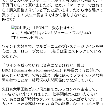
ているこのパルミジャーニ・フルリエも大好きな時計で、○
千万円ぐらいで買いましたが、セカンドマーケットではおそ
らく購入価格よりずっと下だと思います。だから命を懸けて
買ってます！ 人生一度きりですから楽しまないと」
PAGE 7
▲ この日の時計はパルミジャーニ・フルリエの
PTトゥールビヨン。
ワインも大好きで、ブルゴーニュのプレステージワインを中
心に、ユーロカーブのセラー5基分は常にストックしている
のだとか。
「ワインも残っていれば資産になるけれど、僕は
DRC（Domaine de la Romanee-Conti）も毎週のように開けて
飲んじゃいます。でも友達と一緒に飲んでプライスレスな時
間を持つことが、結局僕の人間関係につながっていく。
先日も六甲国際ゴルフ倶楽部でゴルフコンペを主催して、
150名ぐらい来てくれました。仕事関係の人は10人くらい
で、あとは全部時計やクルマで出会った友人ばかりです。そ
ういうことが全部結びついて自分の財産になっていると思い