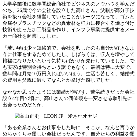
大学卒業後に数年間総合商社でビジネスのノウハウを学んだ
のち、26歳で今の会社を設立した高山さん。父親が高分子技
術を扱う会社を経営していたことがルーツになって、ゴムと
金属やプラスチックなどの異素材を強力に接合する焼き付け
技術を使った加工製品を作り、インフラ事業に提供するメー
カー商社を起業しました。
「若い頃は少々短絡的で、会社を興したのも自分が好きなよ
うに仕事をするためでしたし、しばらくは、収入を増やして
裕福になりたいという気持ちばかりが先行していました。で
も実家は特別金持ちという訳でもなく、最初は特に大変で、
数年間は月給10万円入ればいいほう。生活も苦しく、結婚式
の費用も父親に借りてなんとか挙げた感じでした」
なかなか思ったようには業績が伸びず、苦労続きだった会社
設立4年目の頃に、高山さんの価値観を一変させる取引先に
出会ったのだとか。
「ある企業さんとお仕事をした時に、そこが、なんと言うか
めちゃくちゃ優しい会社だったんです。自分たちの利益を優