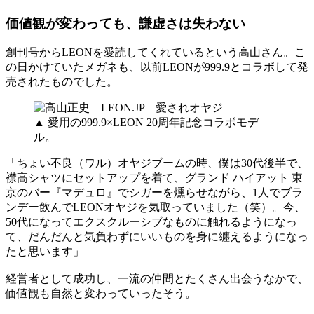
価値観が変わっても、謙虚さは失わない
創刊号からLEONを愛読してくれているという高山さん。こ
の日かけていたメガネも、以前LEONが999.9とコラボして発
売されたものでした。
▲ 愛用の999.9×LEON 20周年記念コラボモデ
ル。
「ちょい不良（ワル）オヤジブームの時、僕は30代後半で、
襟高シャツにセットアップを着て、グランド ハイアット 東
京のバー『マデュロ』でシガーを燻らせながら、1人でブラ
ンデー飲んでLEONオヤジを気取っていました（笑）。今、
50代になってエクスクルーシブなものに触れるようになっ
て、だんだんと気負わずにいいものを身に纏えるようになっ
たと思います」
経営者として成功し、一流の仲間とたくさん出会うなかで、
価値観も自然と変わっていったそう。