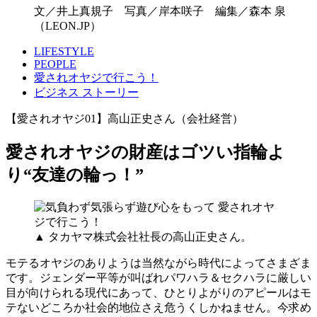
文／井上真規子 写真／岸本咲子 編集／森本 泉
（LEON.JP）
LIFESTYLE
PEOPLE
愛されオヤジで行こう！
ビジネス ストーリー
【愛されオヤジ01】高山正史さん（会社経営）
愛されオヤジの財産はゴツい指輪よ
り“友達の輪っ！”
▲ タカヤマ株式会社社長の高山正史さん。
モテるオヤジのありようは当然ながら時代によってさまざま
です。ジェンダー平等が叫ばれパワハラ＆セクハラに厳しい
目が向けられる現代にあって、ひとりよがりのアピールはモ
テないどころか社会的地位さえ危うくしかねません。今求め