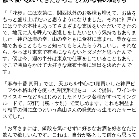
「『花歩』には次第に、関西以外のお客様も増えて、お店を
もっと盛り上げたいと思うようになりました。それに神戸市
にはウチの本社もあってさまざまな支援をいただいてきたの
で、地元に人を呼んで恩返しをしたいという気持ちもありま
した。神戸は海の幸、山の幸ともに食材に恵まれ、豊かな土
地であることももっと知ってもらえたらうれしいし。それな
ら、やっぱり東京で有名にならないとダメだと思ったんで
す。僕は今、週の半分は東京で仕事をしていることもあり、
そこで勝負をかけて大好きな麻布十番に進出を決めたんで
す」
「麻布十番 真田」では、天ぷらを中心に1頭買いした神戸ビ
ーフや本格出汁を使った割烹料理をコースで提供。ワインや
ウイスキーなどをはじめとしたドリンク各種がすべてインク
ルードで、5万円（税・サ別）で楽しめます。これも利益よ
り相手の側に立つという高山さんの発想から生まれたサービ
スでした。
「お客さまには、値段を気にせずに好きなお酒を好きなだけ
飲んで欲しいんです。これは、自分が客として前から思って