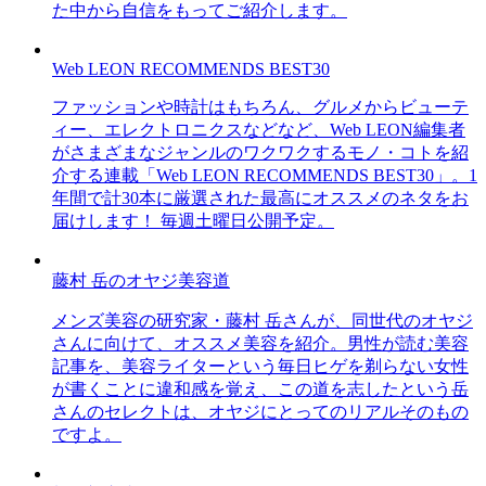
た中から自信をもってご紹介します。
Web LEON RECOMMENDS BEST30
ファッションや時計はもちろん、グルメからビューテ
ィー、エレクトロニクスなどなど、Web LEON編集者
がさまざまなジャンルのワクワクするモノ・コトを紹
介する連載「Web LEON RECOMMENDS BEST30」。1
年間で計30本に厳選された最高にオススメのネタをお
届けします！ 毎週土曜日公開予定。
藤村 岳のオヤジ美容道
メンズ美容の研究家・藤村 岳さんが、同世代のオヤジ
さんに向けて、オススメ美容を紹介。男性が読む美容
記事を、美容ライターという毎日ヒゲを剃らない女性
が書くことに違和感を覚え、この道を志したという岳
さんのセレクトは、オヤジにとってのリアルそのもの
ですよ。