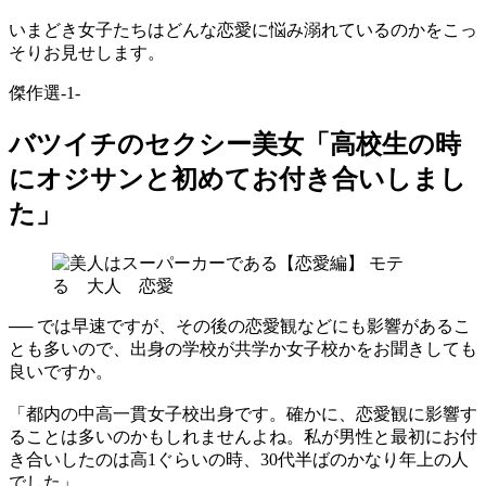
いまどき女子たちはどんな恋愛に悩み溺れているのかをこっ
そりお見せします。
傑作選-1-
バツイチのセクシー美女「高校生の時
にオジサンと初めてお付き合いしまし
た」
── では早速ですが、その後の恋愛観などにも影響があるこ
とも多いので、出身の学校が共学か女子校かをお聞きしても
良いですか。
「都内の中高一貫女子校出身です。確かに、恋愛観に影響す
ることは多いのかもしれませんよね。私が男性と最初にお付
き合いしたのは高1ぐらいの時、30代半ばのかなり年上の人
でした」