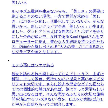
美しい人
ルッキズム批判を生みながらも、「美しさ」の需要は
絶えることのない現代。一方で世間が求める「美し
さ」はパターン化し、形骸化してはいないか、そんな
思いから、新しいグラビア企画「美しい人」が生まれ
ました。グラビアと言えば女性の若さとボディを売り
にした企画が多い中、女性であるKaori Oguriさんをプ
ロデューサーに据え、豊かな人生経験を持つ女性たち
の、内面から醸し出される“大人の美しさ”に迫る新た
なグラビア企画となります。
モテる宿にはワケがある
彼女と訪れる旅の楽しみってなんでしょう？ まずは
料理、そして景色。気持ちのいい温泉と高いホスピタ
リティも大切です。さらに設えや歴史などその宿なら
ではの個性的な魅力があれば、旅はきっと素晴らしい
思い出になるはず。そんな恋するふたりの大切な旅時
間を演出する“ハズさない”宿を、LEONが実際に訪れ
た中から自信をもってご紹介します。