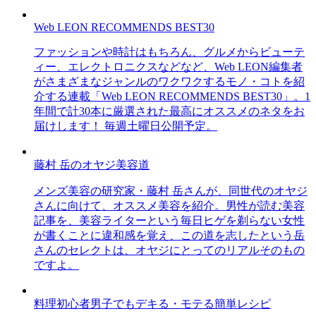
Web LEON RECOMMENDS BEST30
ファッションや時計はもちろん、グルメからビューテ
ィー、エレクトロニクスなどなど、Web LEON編集者
がさまざまなジャンルのワクワクするモノ・コトを紹
介する連載「Web LEON RECOMMENDS BEST30」。1
年間で計30本に厳選された最高にオススメのネタをお
届けします！ 毎週土曜日公開予定。
藤村 岳のオヤジ美容道
メンズ美容の研究家・藤村 岳さんが、同世代のオヤジ
さんに向けて、オススメ美容を紹介。男性が読む美容
記事を、美容ライターという毎日ヒゲを剃らない女性
が書くことに違和感を覚え、この道を志したという岳
さんのセレクトは、オヤジにとってのリアルそのもの
ですよ。
料理初心者男子でもデキる・モテる簡単レシピ