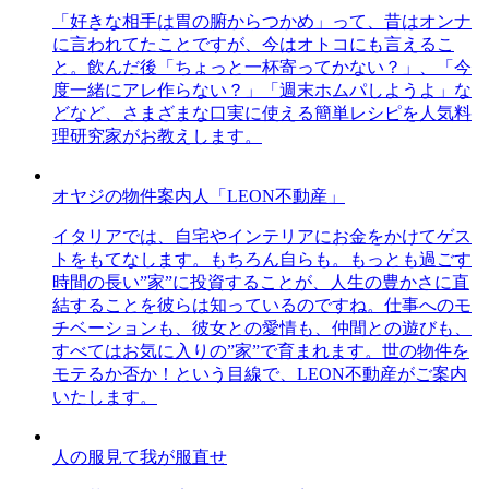
「好きな相手は胃の腑からつかめ」って、昔はオンナ
に言われてたことですが、今はオトコにも言えるこ
と。飲んだ後「ちょっと一杯寄ってかない？」、「今
度一緒にアレ作らない？」「週末ホムパしようよ」な
どなど、さまざまな口実に使える簡単レシピを人気料
理研究家がお教えします。
オヤジの物件案内人「LEON不動産」
イタリアでは、自宅やインテリアにお金をかけてゲス
トをもてなします。もちろん自らも。もっとも過ごす
時間の長い”家”に投資することが、人生の豊かさに直
結することを彼らは知っているのですね。仕事へのモ
チベーションも、彼女との愛情も、仲間との遊びも、
すべてはお気に入りの”家”で育まれます。世の物件を
モテるか否か！という目線で、LEON不動産がご案内
いたします。
人の服見て我が服直せ