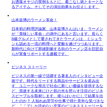
お洒落オヤジの実例をもとに、着こなし術とキーとな
るアイテム、そしてその演出効果をお伝えします。
山本益博のラーメン革命！
日本初の料理評論家、山本益博さんはいま、ラーメン
が「美味しい革命」の渦中にあると言います。長らく
B級グルメとして愛されてきたラーメンは、ミシュラ
ンも認める一流の料理へと変貌を遂げつつあります。
新時代に向けて群雄割拠する街のラーメン店を巨匠自
らが実食リポートする連載です。
ビジネス ストーリー
ビジネスの第一線で活躍する著名人のインタビュー企
画です。時代をリードする商品やサービスを産み出
す、ユニークな視点で社会に新しい価値を提供するな
ど、混迷する未来にひと筋の光を照らす注目のビジネ
スピープルを取材します。彼らはいかにして結果を出
したのか？ 人知れぬ苦労や仕事で得た意外な気づきな
ど、ここでしか読めない充実のビジネスストーリーを