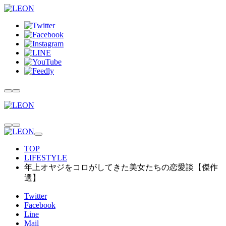
TOP
LIFESTYLE
年上オヤジをコロがしてきた美女たちの恋愛談【傑作
選】
Twitter
Facebook
Line
Mail