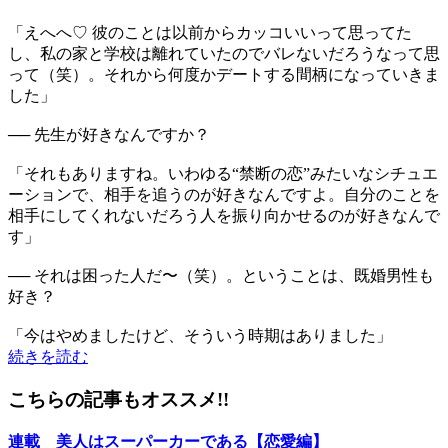
「えへへ♡ 彼のことは以前からカッコいいって思ってた
し、私の家と学校は離れていたのでバレないだろうなって思
って（笑）。それから何度かデートする間柄になっていきま
した」
── 先生が好きなんですか？
「それもありますね。いわゆる“禁断の恋”みたいなシチュエ
ーションで、相手を追うのが好きなんですよ。自分のことを
相手にしてくれないだろう人を振り向かせるのが好きなんで
す」
── それは困った人だ〜（笑）。ということは、既婚男性も
好き？
「今はやめましたけど、そういう時期はありました」
続きを読む
こちらの記事もオススメ!!
連載 美人はスーパーカーである【恋愛編】