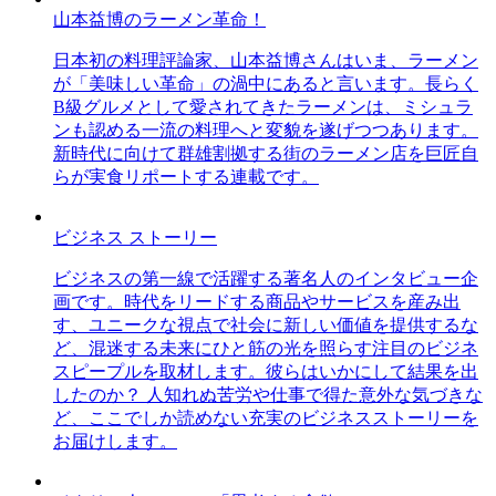
山本益博のラーメン革命！
日本初の料理評論家、山本益博さんはいま、ラーメン
が「美味しい革命」の渦中にあると言います。長らく
B級グルメとして愛されてきたラーメンは、ミシュラ
ンも認める一流の料理へと変貌を遂げつつあります。
新時代に向けて群雄割拠する街のラーメン店を巨匠自
らが実食リポートする連載です。
ビジネス ストーリー
ビジネスの第一線で活躍する著名人のインタビュー企
画です。時代をリードする商品やサービスを産み出
す、ユニークな視点で社会に新しい価値を提供するな
ど、混迷する未来にひと筋の光を照らす注目のビジネ
スピープルを取材します。彼らはいかにして結果を出
したのか？ 人知れぬ苦労や仕事で得た意外な気づきな
ど、ここでしか読めない充実のビジネスストーリーを
お届けします。