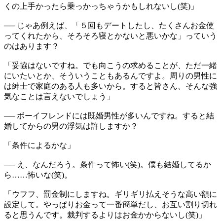
くの上手かったら乗っかっちゃうかもしれないし(笑)」
── じゃあ例えば、「５回もデートしたし、たくさんお金使
ってくれたから、そろそろ寝とかないと悪いかな」っていう
のはあります？
「妥協はないですね。でも向こうの求めることが、ただ一緒
にいたいとか、そういうこともあるんですよ。周りの男性に
は紳士で家庭のある人も多いから。すると皆さん、そんな強
気なことは言えないでしょう」
── ボーイフレンドには既婚男性が多いんですね。すると結
婚してからの男の浮気は許しますか？
「条件によるかな」
── え、なんだろう。条件って怖い(笑)。僕も結婚してるか
ら……怖いな(笑)。
「ウフフ、罰金制にしますね。ギリギリ払えそうな高い額に
設定して。やっぱりお金って一番簡単だし、お互い割り切れ
ると思うんです。裁判するよりはお金かからないし(笑)」