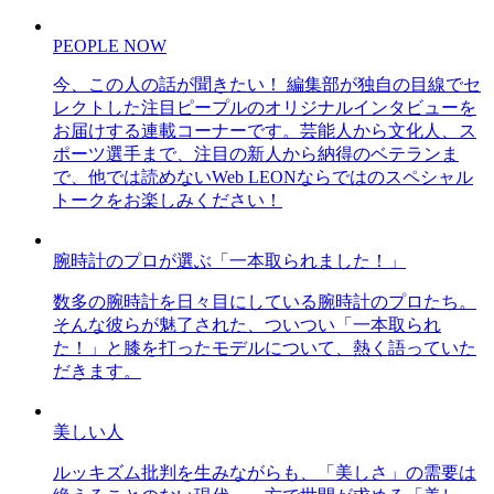
PEOPLE NOW
今、この人の話が聞きたい！ 編集部が独自の目線でセ
レクトした注目ピープルのオリジナルインタビューを
お届けする連載コーナーです。芸能人から文化人、ス
ポーツ選手まで、注目の新人から納得のベテランま
で、他では読めないWeb LEONならではのスペシャル
トークをお楽しみください！
腕時計のプロが選ぶ「一本取られました！」
数多の腕時計を日々目にしている腕時計のプロたち。
そんな彼らが魅了された、ついつい「一本取られ
た！」と膝を打ったモデルについて、熱く語っていた
だきます。
美しい人
ルッキズム批判を生みながらも、「美しさ」の需要は