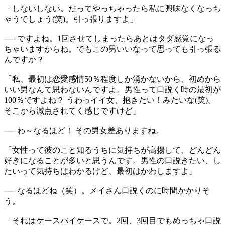
「しないしない。だってやっちゃったら私に興味なくなっち
ゃうでしょう(笑)。引っ張りますよ」
── ですよね。1回させてしまったらあとはタダ感覚になっ
ちゃいますからね。でもこの男いいなって思っても引っ張る
んですか？
「私、最初は恋愛感情50％程度しか湧かないから、初めから
いい男なんて思わないんですよ。男性って口説く時の最初が
100％ですよね？ うわっイイ女、抱きたい！みたいな(笑)。
そこから減点されてく感じですけど」
── わ～なるほど！ その男女差ありますね。
「女性って彼のこと知るうちに気持ちが高揚して、どんどん
好きになることが多いと思うんです。男性の口説きたい、し
たいって気持ちはわかるけど、最初はかわしますよ」
── なるほどね（笑）。メイさん口説くのに時間かかりそ
う。
「それはケースバイケースで。2回、3回目でもめっちゃ口説