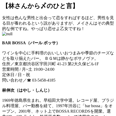
【林さんから〆のひと言】
女性は色んな男性と出会って恋をすればするほど、男性を見
る目が養われるという説がありますが、メイさんはその典型
的な例ですね。やっぱり恋せよ乙女ですね！
BAR BOSSA（バール ボッサ）
ワインを中心に手料理のおいしいおつまみや季節のチーズな
どを取り揃えたバー。 ＢＧＭは静かなボサノヴァ。
住所／東京都渋谷区宇田川町 41-23 第2大久保ビル1F
営業時間 / 月~土 19:00~24:00
定休日 / 日・祝
問い合わせ／☎ 03-5458-4185
林伸次（はやし・しんじ）
1969年徳島県生まれ。早稲田大学中退。レコード屋、ブラジ
ル料理屋、バー勤務を経て、1997年渋谷に「bar bossa」をオ
ープン。2001年、ネット上でBOSSA RECORDSを開業。選