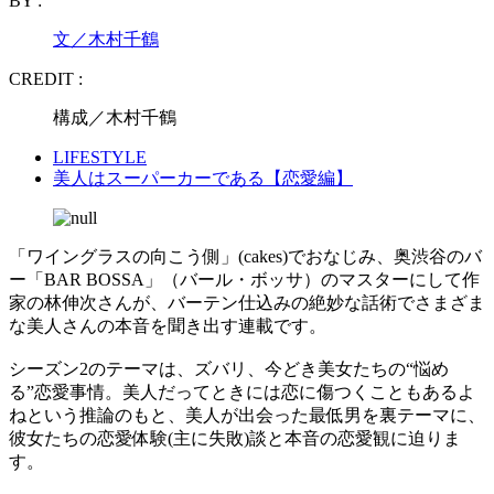
BY :
文／木村千鶴
CREDIT :
構成／木村千鶴
LIFESTYLE
美人はスーパーカーである【恋愛編】
「ワイングラスの向こう側」(cakes)でおなじみ、奥渋谷のバ
ー「BAR BOSSA」（バール・ボッサ）のマスターにして作
家の林伸次さんが、バーテン仕込みの絶妙な話術でさまざま
な美人さんの本音を聞き出す連載です。
シーズン2のテーマは、ズバリ、今どき美女たちの“悩め
る”恋愛事情。美人だってときには恋に傷つくこともあるよ
ねという推論のもと、美人が出会った最低男を裏テーマに、
彼女たちの恋愛体験(主に失敗)談と本音の恋愛観に迫りま
す。