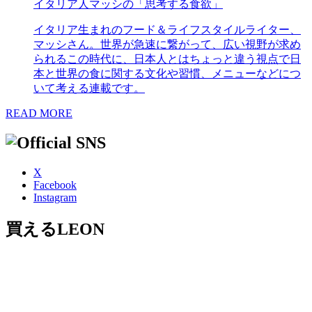
イタリア人マッシの「思考する食欲」
イタリア生まれのフード＆ライフスタイルライター、
マッシさん。世界が急速に繋がって、広い視野が求め
られるこの時代に、日本人とはちょっと違う視点で日
本と世界の食に関する文化や習慣、メニューなどにつ
いて考える連載です。
READ MORE
X
Facebook
Instagram
買えるLEON