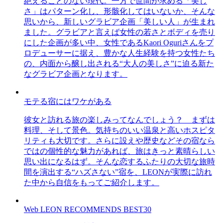
絶えることのない現代。一方で世間が求める「美し
さ」はパターン化し、形骸化してはいないか、そんな
思いから、新しいグラビア企画「美しい人」が生まれ
ました。グラビアと言えば女性の若さとボディを売り
にした企画が多い中、女性であるKaori Oguriさんをプ
ロデューサーに据え、豊かな人生経験を持つ女性たち
の、内面から醸し出される“大人の美しさ”に迫る新た
なグラビア企画となります。
モテる宿にはワケがある
彼女と訪れる旅の楽しみってなんでしょう？ まずは
料理、そして景色。気持ちのいい温泉と高いホスピタ
リティも大切です。さらに設えや歴史などその宿なら
ではの個性的な魅力があれば、旅はきっと素晴らしい
思い出になるはず。そんな恋するふたりの大切な旅時
間を演出する“ハズさない”宿を、LEONが実際に訪れ
た中から自信をもってご紹介します。
Web LEON RECOMMENDS BEST30