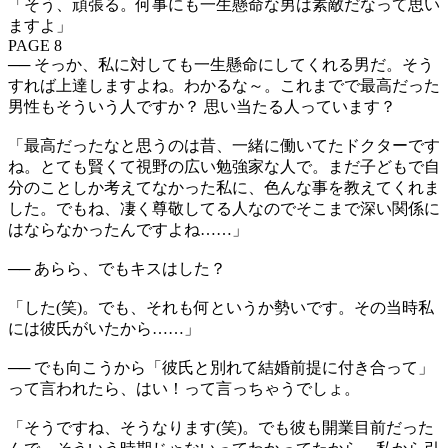
「そう、頑張る。何事にも一生懸命な男は素敵だなって思い
ますよ」
PAGE 8
── そっか、私に対しても一生懸命にしてくれる男だ。そう
すれば上達しますよね。わかるな～。これまでで最高だった
男性もそういう人ですか？ 思い当たる人っています？
「最高だったなと思うのは昔、一緒に働いてたドクターです
ね。とても賢くて視野の広い勉強家な人で。まだ子どもで自
分のことしか考えてなかった私に、色んな事を教えてくれま
した。でもね、凄く尊敬してる人なのでそこまで深い関係に
はならなかったんですよね……」
── あらら、でもキスはした？
「した(笑)。でも、それも何というか勢いです。その当時私
には彼氏がいたから……」
── でも向こうから「彼氏と別れて結婚前提に付き合って」
って言われたら、はい！って言っちゃうでしょ。
「そうですね、そうなります(笑)。でも彼も開業目前だった