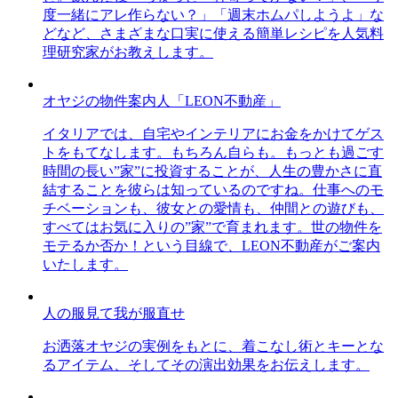
度一緒にアレ作らない？」「週末ホムパしようよ」な
どなど、さまざまな口実に使える簡単レシピを人気料
理研究家がお教えします。
オヤジの物件案内人「LEON不動産」
イタリアでは、自宅やインテリアにお金をかけてゲス
トをもてなします。もちろん自らも。もっとも過ごす
時間の長い”家”に投資することが、人生の豊かさに直
結することを彼らは知っているのですね。仕事へのモ
チベーションも、彼女との愛情も、仲間との遊びも、
すべてはお気に入りの”家”で育まれます。世の物件を
モテるか否か！という目線で、LEON不動産がご案内
いたします。
人の服見て我が服直せ
お洒落オヤジの実例をもとに、着こなし術とキーとな
るアイテム、そしてその演出効果をお伝えします。