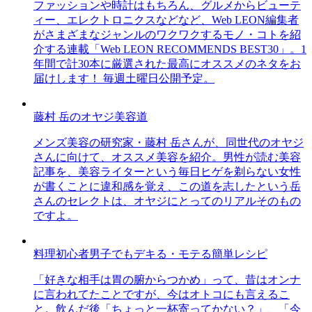
ファッションや時計はもちろん、グルメからビューテ
ィー、エレクトロニクスなどなど、Web LEON編集者
がさまざまなジャンルのワクワクするモノ・コトを紹
介する連載「Web LEON RECOMMENDS BEST30」。1
年間で計30本に厳選された最高にオススメのネタをお
届けします！ 毎週土曜日公開予定。
藤村 岳のオヤジ美容道
メンズ美容の研究家・藤村 岳さんが、同世代のオヤジ
さんに向けて、オススメ美容を紹介。男性が読む美容
記事を、美容ライターという毎日ヒゲを剃らない女性
が書くことに違和感を覚え、この道を志したという岳
さんのセレクトは、オヤジにとってのリアルそのもの
ですよ。
料理初心者男子でもデキる・モテる簡単レシピ
「好きな相手は胃の腑からつかめ」って、昔はオンナ
に言われてたことですが、今はオトコにも言えるこ
と。飲んだ後「ちょっと一杯寄ってかない？」、「今