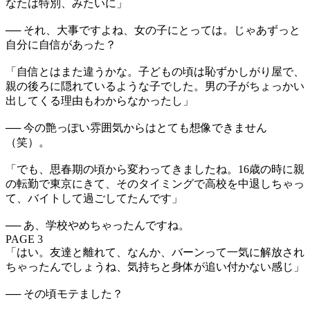
なたは特別、みたいに」
── それ、大事ですよね、女の子にとっては。じゃあずっと
自分に自信があった？
「自信とはまた違うかな。子どもの頃は恥ずかしがり屋で、
親の後ろに隠れているような子でした。男の子がちょっかい
出してくる理由もわからなかったし」
── 今の艶っぽい雰囲気からはとても想像できません
（笑）。
「でも、思春期の頃から変わってきましたね。16歳の時に親
の転勤で東京にきて、そのタイミングで高校を中退しちゃっ
て、バイトして過ごしてたんです」
── あ、学校やめちゃったんですね。
PAGE 3
「はい。友達と離れて、なんか、バーンって一気に解放され
ちゃったんでしょうね、気持ちと身体が追い付かない感じ」
── その頃モテました？