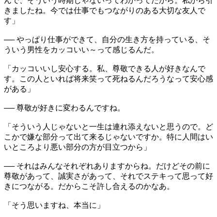
んで、そういう時期じゃないってわかってたから。私から引
きましたね。今では仕事でもつながりのある大切な友人で
す」
── やっぱり仕事ができて、自分の生き方を持っている、そ
ういう男性をカッコいい～って感じるんだ。
「カッコいいし安心する。私、尊敬できる人が好きなんで
す。この人といれば将来笑って死ねるんだろうなって安心感
がある」
── 尊敬が好きに変わるんですね。
「そういう人じゃないと一生は連れ添えないと思うので。ど
こかで嫌な部分って出て来るじゃないですか。特に人間はい
いところより悪い部分の方が目立つから」
── それはみんなそれぞれありますからね。だけどその前に
尊敬があって、誠実さがあって、それでステキって思って好
きにつながる。だからこそ許し合えるのかなあ。
「そう思いますね、本当に」