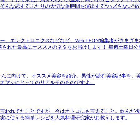
そんな恋するふたりの大切な旅時間を演出する“ハズさない”宿
、エレクトロニクスなどなど、Web LEON編集者がさまざ
30本に厳選された最高にオススメのネタをお届けします！ 毎週土曜日
さんに向けて、オススメ美容を紹介。男性が読む美容記事を、
オヤジにとってのリアルそのものですよ。
言われてたことですが、今はオトコにも言えること。飲んだ後
実に使える簡単レシピを人気料理研究家がお教えします。