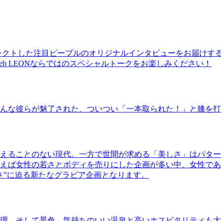
レクトした注目ピープルのオリジナルインタビューをお届けす
b LEONならではのスペシャルトークをお楽しみください！
んな彼らが魅了された、ついつい「一本取られた！」と膝を打
えることのない現代。一方で世間が求める「美しさ」はパター
ば女性の若さとボディを売りにした企画が多い中、女性であるKao
さ”に迫る新たなグラビア企画となります。
理、そして景色。気持ちのいい温泉と高いホスピタリティも大