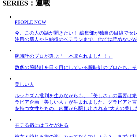
SERIES：連載
PEOPLE NOW
今、この人の話が聞きたい！ 編集部が独自の目線でセ
注目の新人から納得のベテランまで、他では読めないWe
腕時計のプロが選ぶ「一本取られました！」
数多の腕時計を日々目にしている腕時計のプロたち。そ
美しい人
ルッキズム批判を生みながらも、「美しさ」の需要は絶
ラビア企画「美しい人」が生まれました。グラビアと言え
を持つ女性たちの、内面から醸し出される“大人の美し
モテる宿にはワケがある
彼女と訪れる旅の楽しみってなんでしょう？ まずは料