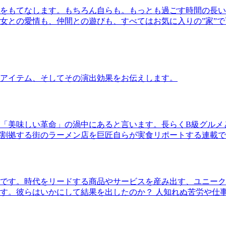
をもてなします。もちろん自らも。もっとも過ごす時間の長い
女との愛情も、仲間との遊びも、すべてはお気に入りの”家”
アイテム、そしてその演出効果をお伝えします。
「美味しい革命」の渦中にあると言います。長らくB級グルメ
割拠する街のラーメン店を巨匠自らが実食リポートする連載で
です。時代をリードする商品やサービスを産み出す、ユニーク
す。彼らはいかにして結果を出したのか？ 人知れぬ苦労や仕