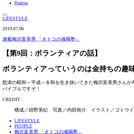
Hatena
LIFESTYLE
2019.07.06
連載
梅沢富美男 「オトコの魂喝塾」
【第9回：ボランティアの話】
ボランティアっていうのは金持ちの趣
怒涛の昭和～平成～令和を生き抜いてきた梅沢富美男さんが
バイブルですぞ！
CREDIT :
構成／紺野美紀 写真／内田裕介 イラスト／ゴトウイ
LIFESTYLE
PEOPLE
梅沢富美男 「オトコの魂喝塾」