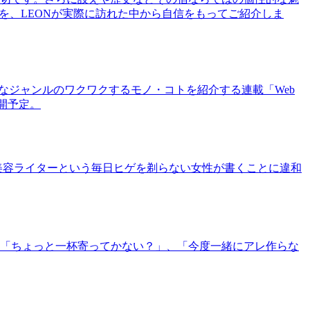
を、LEONが実際に訪れた中から自信をもってご紹介しま
まなジャンルのワクワクするモノ・コトを紹介する連載「Web
公開予定。
美容ライターという毎日ヒゲを剃らない女性が書くことに違和
「ちょっと一杯寄ってかない？」、「今度一緒にアレ作らな