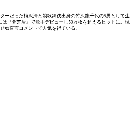
スターだった梅沢清と娘歌舞伎出身の竹沢龍千代の5男として生
年には『夢芝居』で歌手デビューし50万枚を超えるヒットに。現
着せぬ直言コメントで人気を得ている。