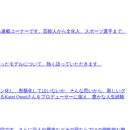
る連載コーナーです。芸能人から文化人、スポーツ選手まで、
ったモデルについて、熱く語っていただきます。
ン化し、形骸化してはいないか、そんな思いから、新しいグ
ri Oguriさんをプロデューサーに据え、豊かな人生経験
切です。さらに設えや歴史などその宿ならではの個性的な魅