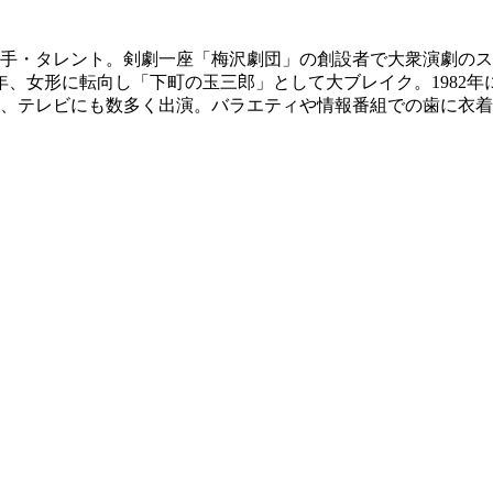
優・歌手・タレント。剣劇一座「梅沢劇団」の創設者で大衆演劇の
76年、女形に転向し「下町の玉三郎」として大ブレイク。1982
ら、テレビにも数多く出演。バラエティや情報番組での歯に衣