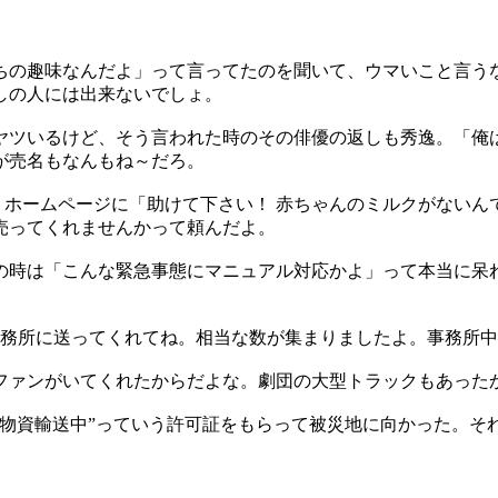
ちの趣味なんだよ」って言ってたのを聞いて、ウマいこと言う
しの人には出来ないでしょ。
ヤツいるけど、そう言われた時のその俳優の返しも秀逸。「俺
が売名もなんもね～だろ。
災。ホームページに「助けて下さい！ 赤ちゃんのミルクがない
売ってくれませんかって頼んだよ。
の時は「こんな緊急事態にマニュアル対応かよ」って本当に呆
事務所に送ってくれてね。相当な数が集まりましたよ。事務所
ファンがいてくれたからだよな。劇団の大型トラックもあった
援物資輸送中”っていう許可証をもらって被災地に向かった。そ