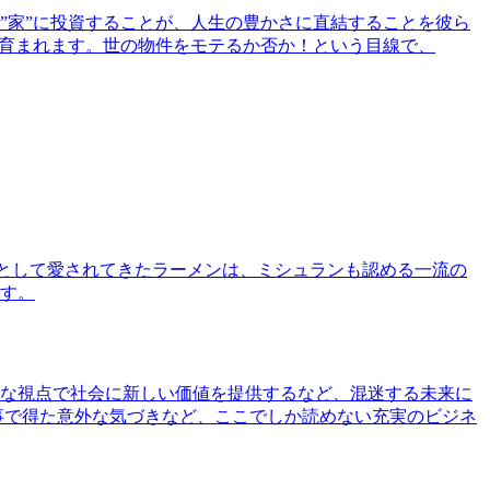
”家”に投資することが、人生の豊かさに直結することを彼ら
で育まれます。世の物件をモテるか否か！という目線で、
として愛されてきたラーメンは、ミシュランも認める一流の
す。
な視点で社会に新しい価値を提供するなど、混迷する未来に
事で得た意外な気づきなど、ここでしか読めない充実のビジネ