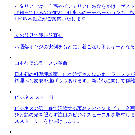
イタリアでは、自宅やインテリアにお金をかけてゲスト
は知っているのですね。仕事へのモチベーションも、彼
LEON不動産がご案内いたします。
人の服見て我が服直せ
お洒落オヤジの実例をもとに、着こなし術とキーとなる
山本益博のラーメン革命！
日本初の料理評論家、山本益博さんはいま、ラーメンが
料理へと変貌を遂げつつあります。新時代に向けて群雄
ビジネス ストーリー
ビジネスの第一線で活躍する著名人のインタビュー企画
ひと筋の光を照らす注目のビジネスピープルを取材しま
スストーリーをお届けします。