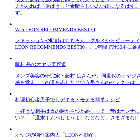
力があれば、旅はきっと素晴らしい思い出になるはず。
す。
Web LEON RECOMMENDS BEST30
ファッションや時計はもちろん、グルメからビューティー
LEON RECOMMENDS BEST30」。1年間で計
藤村 岳のオヤジ美容道
メンズ美容の研究家・藤村 岳さんが、同世代のオヤジ
感を覚え、この道を志したという岳さんのセレクトは、
料理初心者男子でもデキる・モテる簡単レシピ
「好きな相手は胃の腑からつかめ」って、昔はオンナに
い？」「週末ホムパしようよ」などなど、さまざまな口
オヤジの物件案内人「LEON不動産」