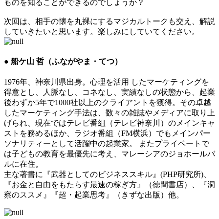
ものを知ることができるのでしょうか？
次回は、相手の懐を丸裸にするマジカルトークも交え、解説
していきたいと思います。楽しみにしていてください。
● 船ケ山 哲（ふながやま・てつ）
1976年、神奈川県出身。心理を活用 したマーケティングを
得意とし、人脈なし、コネなし、実績なしの状態から、起業
後わずか5年で1000社以上のクライアントを獲得。その卓越
したマーケティング手法は、数々の雑誌やメディアに取り上
げられ、現在ではテレビ番組（テレビ神奈川）のメインキャ
ストを務めるほか、ラジオ番組（FM横浜）でもメインパー
ソナリティーとして活躍中の起業家。 またプライベートで
は子どもの教育を最優先に考え、マレーシアのジョホールバ
ルに在住。
主な著書に『武器としてのビジネススキル』(PHP研究所)、
『お金と自由をもたらす最速の稼ぎ方』（徳間書店）、『洞
察のススメ』『超・起業思考』（きずな出版）他。