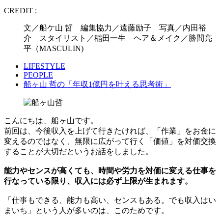
CREDIT :
文／船ケ山 哲 編集協力／遠藤励子 写真／内田裕
介 スタイリスト／稲田一生 ヘア＆メイク／勝間亮
平（MASCULIN)
LIFESTYLE
PEOPLE
船ヶ山 哲の「年収1億円を叶える思考術」
こんにちは、船ヶ山です。
前回は、今後収入を上げて行きたければ、「作業」をお金に
変えるのではなく、無限に広がって行く「価値」を対価交換
することが大切だというお話をしました。
能力やセンスが高くても、時間や労力を対価に変える仕事を
行なっている限り、収入には必ず上限が生まれます。
「仕事もできる、能力も高い、センスもある。でも収入はい
まいち」という人が多いのは、このためです。