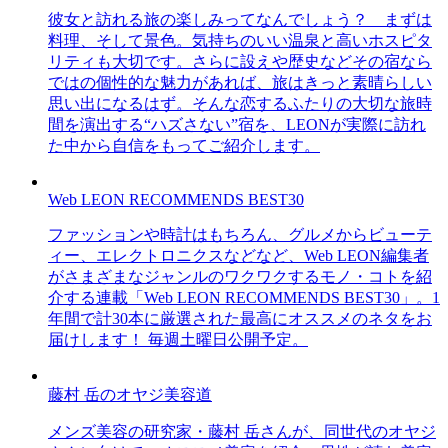
彼女と訪れる旅の楽しみってなんでしょう？ まずは
料理、そして景色。気持ちのいい温泉と高いホスピタ
リティも大切です。さらに設えや歴史などその宿なら
ではの個性的な魅力があれば、旅はきっと素晴らしい
思い出になるはず。そんな恋するふたりの大切な旅時
間を演出する“ハズさない”宿を、LEONが実際に訪れ
た中から自信をもってご紹介します。
Web LEON RECOMMENDS BEST30
ファッションや時計はもちろん、グルメからビューテ
ィー、エレクトロニクスなどなど、Web LEON編集者
がさまざまなジャンルのワクワクするモノ・コトを紹
介する連載「Web LEON RECOMMENDS BEST30」。1
年間で計30本に厳選された最高にオススメのネタをお
届けします！ 毎週土曜日公開予定。
藤村 岳のオヤジ美容道
メンズ美容の研究家・藤村 岳さんが、同世代のオヤジ