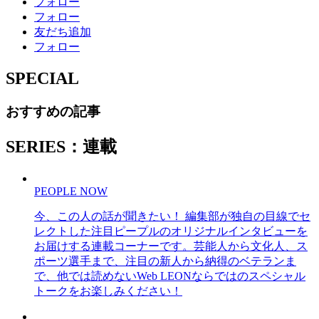
フォロー
フォロー
友だち追加
フォロー
SPECIAL
おすすめの記事
SERIES：連載
PEOPLE NOW
今、この人の話が聞きたい！ 編集部が独自の目線でセ
レクトした注目ピープルのオリジナルインタビューを
お届けする連載コーナーです。芸能人から文化人、ス
ポーツ選手まで、注目の新人から納得のベテランま
で、他では読めないWeb LEONならではのスペシャル
トークをお楽しみください！