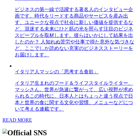
ビジネスの第一線で活躍する著名人のインタビュー企
画です。時代をリードする商品やサービスを産み出
す、ユニークな視点で社会に新しい価値を提供するな
ど、混迷する未来にひと筋の光を照らす注目のビジネ
スピープルを取材します。彼らはいかにして結果を出
したのか？ 人知れぬ苦労や仕事で得た意外な気づきな
ど、ここでしか読めない充実のビジネスストーリーを
お届けします。
イタリア人マッシの「思考する食欲」
イタリア生まれのフード＆ライフスタイルライター、
マッシさん。世界が急速に繋がって、広い視野が求め
られるこの時代に、日本人とはちょっと違う視点で日
本と世界の食に関する文化や習慣、メニューなどにつ
いて考える連載です。
READ MORE