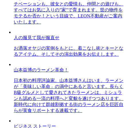
チベーションも、彼女との愛情も、仲間との遊びも、
すべてはお気に入りの”家”で育まれます。世の物件を
モテるか否か！という目線で、LEON不動産がご案内
いたします。
人の服見て我が服直せ
お洒落オヤジの実例をもとに、着こなし術とキーとな
るアイテム、そしてその演出効果をお伝えします。
山本益博のラーメン革命！
日本初の料理評論家、山本益博さんはいま、ラーメン
が「美味しい革命」の渦中にあると言います。長らく
B級グルメとして愛されてきたラーメンは、ミシュラ
ンも認める一流の料理へと変貌を遂げつつあります。
新時代に向けて群雄割拠する街のラーメン店を巨匠自
らが実食リポートする連載です。
ビジネス ストーリー