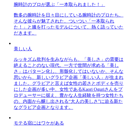
腕時計のプロが選ぶ「一本取られました！」
数多の腕時計を日々目にしている腕時計のプロたち。
そんな彼らが魅了された、ついつい「一本取られ
た！」と膝を打ったモデルについて、熱く語っていた
だきます。
美しい人
ルッキズム批判を生みながらも、「美しさ」の需要は
絶えることのない現代。一方で世間が求める「美し
さ」はパターン化し、形骸化してはいないか、そんな
思いから、新しいグラビア企画「美しい人」が生まれ
ました。グラビアと言えば女性の若さとボディを売り
にした企画が多い中、女性であるKaori Oguriさんをプ
ロデューサーに据え、豊かな人生経験を持つ女性たち
の、内面から醸し出される“大人の美しさ”に迫る新た
なグラビア企画となります。
モテる宿にはワケがある