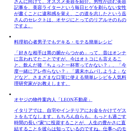
さんに向けて、オススメ美容を紹介。男性が読む美容
記事を、美容ライターという毎日ヒゲを剃らない女性
が書くことに違和感を覚え、この道を志したという岳
さんのセレクトは、オヤジにとってのリアルそのもの
ですよ。
料理初心者男子でもデキる・モテる簡単レシピ
「好きな相手は胃の腑からつかめ」って、昔はオンナ
に言われてたことですが、今はオトコにも言えるこ
と。飲んだ後「ちょっと一杯寄ってかない？」、「今
度一緒にアレ作らない？」「週末ホムパしようよ」な
どなど、さまざまな口実に使える簡単レシピを人気料
理研究家がお教えします。
オヤジの物件案内人「LEON不動産」
イタリアでは、自宅やインテリアにお金をかけてゲス
トをもてなします。もちろん自らも。もっとも過ごす
時間の長い”家”に投資することが、人生の豊かさに直
結することを彼らは知っているのですね。仕事へのモ