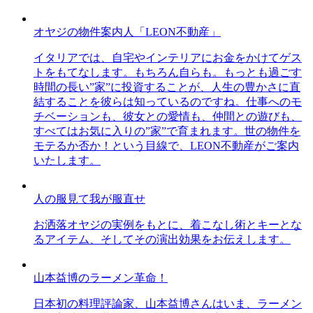
オヤジの物件案内人「LEON不動産」
イタリアでは、自宅やインテリアにお金をかけてゲス
トをもてなします。もちろん自らも。もっとも過ごす
時間の長い”家”に投資することが、人生の豊かさに直
結することを彼らは知っているのですね。仕事へのモ
チベーションも、彼女との愛情も、仲間との遊びも、
すべてはお気に入りの”家”で育まれます。世の物件を
モテるか否か！という目線で、LEON不動産がご案内
いたします。
人の服見て我が服直せ
お洒落オヤジの実例をもとに、着こなし術とキーとな
るアイテム、そしてその演出効果をお伝えします。
山本益博のラーメン革命！
日本初の料理評論家、山本益博さんはいま、ラーメン