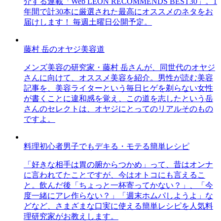
介する連載「Web LEON RECOMMENDS BEST30」。1
年間で計30本に厳選された最高にオススメのネタをお
届けします！ 毎週土曜日公開予定。
藤村 岳のオヤジ美容道
メンズ美容の研究家・藤村 岳さんが、同世代のオヤジ
さんに向けて、オススメ美容を紹介。男性が読む美容
記事を、美容ライターという毎日ヒゲを剃らない女性
が書くことに違和感を覚え、この道を志したという岳
さんのセレクトは、オヤジにとってのリアルそのもの
ですよ。
料理初心者男子でもデキる・モテる簡単レシピ
「好きな相手は胃の腑からつかめ」って、昔はオンナ
に言われてたことですが、今はオトコにも言えるこ
と。飲んだ後「ちょっと一杯寄ってかない？」、「今
度一緒にアレ作らない？」「週末ホムパしようよ」な
どなど、さまざまな口実に使える簡単レシピを人気料
理研究家がお教えします。