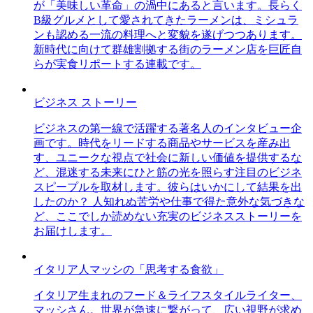
が「美味しい革命」の渦中にあると言います。長らく
B級グルメとして愛されてきたラーメンは、ミシュラ
ンも認める一流の料理へと変貌を遂げつつあります。
新時代に向けて群雄割拠する街のラーメン店を巨匠自
らが実食リポートする連載です。
ビジネス ストーリー
ビジネスの第一線で活躍する著名人のインタビュー企
画です。時代をリードする商品やサービスを産み出
す、ユニークな視点で社会に新しい価値を提供するな
ど、混迷する未来にひと筋の光を照らす注目のビジネ
スピープルを取材します。彼らはいかにして結果を出
したのか？ 人知れぬ苦労や仕事で得た意外な気づきな
ど、ここでしか読めない充実のビジネスストーリーを
お届けします。
イタリア人マッシの「思考する食欲」
イタリア生まれのフード＆ライフスタイルライター、
マッシさん。世界が急速に繋がって、広い視野が求め