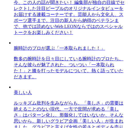
今、この人の話が聞きたい！ 編集部が独自の目線でセ
レクトした注目ピープルのオリジナルインタビューを
お届けする連載コーナーです。芸能人から文化人、ス
ポーツ選手まで、注目の新人から納得のベテランま
で、他では読めないWeb LEONならではのスペシャル
トークをお楽しみください！
腕時計のプロが選ぶ「一本取られました！」
数多の腕時計を日々目にしている腕時計のプロたち。
そんな彼らが魅了された、ついつい「一本取られ
た！」と膝を打ったモデルについて、熱く語っていた
だきます。
美しい人
ルッキズム批判を生みながらも、「美しさ」の需要は
絶えることのない現代。一方で世間が求める「美し
さ」はパターン化し、形骸化してはいないか、そんな
思いから、新しいグラビア企画「美しい人」が生まれ
ました。グラビアと言えば女性の若さとボディを売り