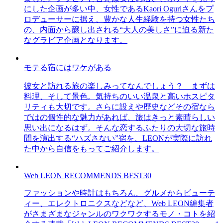
にした企画が多い中、女性であるKaori Oguriさんをプ
ロデューサーに据え、豊かな人生経験を持つ女性たち
の、内面から醸し出される“大人の美しさ”に迫る新た
なグラビア企画となります。
モテる宿にはワケがある
彼女と訪れる旅の楽しみってなんでしょう？ まずは
料理、そして景色。気持ちのいい温泉と高いホスピタ
リティも大切です。さらに設えや歴史などその宿なら
ではの個性的な魅力があれば、旅はきっと素晴らしい
思い出になるはず。そんな恋するふたりの大切な旅時
間を演出する“ハズさない”宿を、LEONが実際に訪れ
た中から自信をもってご紹介します。
Web LEON RECOMMENDS BEST30
ファッションや時計はもちろん、グルメからビューテ
ィー、エレクトロニクスなどなど、Web LEON編集者
がさまざまなジャンルのワクワクするモノ・コトを紹