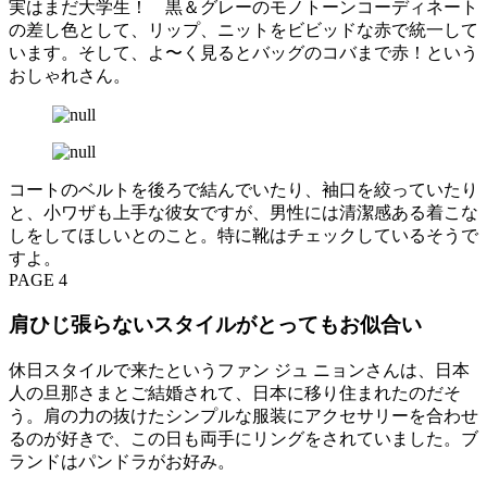
実はまだ大学生！ 黒＆グレーのモノトーンコーディネート
の差し色として、リップ、ニットをビビッドな赤で統一して
います。そして、よ〜く見るとバッグのコバまで赤！という
おしゃれさん。
コートのベルトを後ろで結んでいたり、袖口を絞っていたり
と、小ワザも上手な彼女ですが、男性には清潔感ある着こな
しをしてほしいとのこと。特に靴はチェックしているそうで
すよ。
PAGE 4
肩ひじ張らないスタイルがとってもお似合い
休日スタイルで来たというファン ジュ ニョンさんは、日本
人の旦那さまとご結婚されて、日本に移り住まれたのだそ
う。肩の力の抜けたシンプルな服装にアクセサリーを合わせ
るのが好きで、この日も両手にリングをされていました。ブ
ランドはパンドラがお好み。