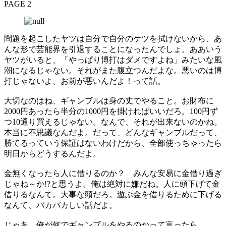
PAGE 2
問題を起こしたヤツは自分で自分のケツを拭けないから、あ
んな形で芸能界を引退することになったんでしょ。ああいう
ヤツがいると、「やっぱり博打はダメですよね」みたいな風
潮になるじゃない。それがまた腹立つんだよな。悪いのは博
打じゃないよ、お前が悪いんだよ！って話。
大切なのはね、ギャンブルは身の丈でやること。お財布に
2000円あったら半分の1000円を掛ければいいだろ。100円ず
つ10通り買えるじゃない。なんで、それが出来ないのかね。
本当に不思議なんだよ。だって、どんなギャンブルだって、
勝てるっていう保証はないわけだから、全部使っちゃったら
明日からどうするんだよ。
金無くなったら人に借りるのか？ みんな安易に金借り過ぎ
じゃね～か!?と思うよ。俺は絶対に嫌だね。人に頭下げて金
借りるなんて。大事な頭だろ。遊ぶ金を借りるために下げる
なんて、バカバカしい話だよ。
じゃあ、俺が何でギャンブルをやるのかって言ったら……、