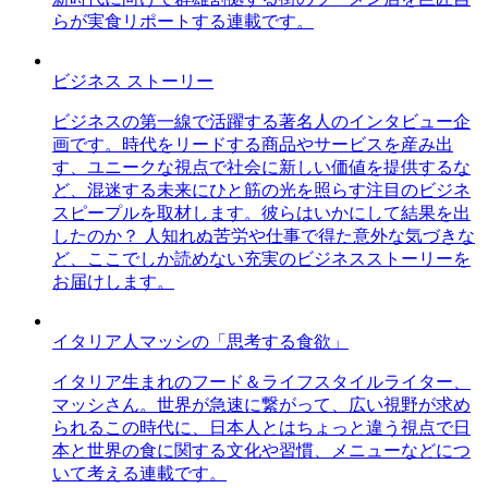
らが実食リポートする連載です。
ビジネス ストーリー
ビジネスの第一線で活躍する著名人のインタビュー企
画です。時代をリードする商品やサービスを産み出
す、ユニークな視点で社会に新しい価値を提供するな
ど、混迷する未来にひと筋の光を照らす注目のビジネ
スピープルを取材します。彼らはいかにして結果を出
したのか？ 人知れぬ苦労や仕事で得た意外な気づきな
ど、ここでしか読めない充実のビジネスストーリーを
お届けします。
イタリア人マッシの「思考する食欲」
イタリア生まれのフード＆ライフスタイルライター、
マッシさん。世界が急速に繋がって、広い視野が求め
られるこの時代に、日本人とはちょっと違う視点で日
本と世界の食に関する文化や習慣、メニューなどにつ
いて考える連載です。