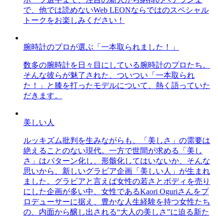
で、他では読めないWeb LEONならではのスペシャル
トークをお楽しみください！
腕時計のプロが選ぶ「一本取られました！」
数多の腕時計を日々目にしている腕時計のプロたち。
そんな彼らが魅了された、ついつい「一本取られ
た！」と膝を打ったモデルについて、熱く語っていた
だきます。
美しい人
ルッキズム批判を生みながらも、「美しさ」の需要は
絶えることのない現代。一方で世間が求める「美し
さ」はパターン化し、形骸化してはいないか、そんな
思いから、新しいグラビア企画「美しい人」が生まれ
ました。グラビアと言えば女性の若さとボディを売り
にした企画が多い中、女性であるKaori Oguriさんをプ
ロデューサーに据え、豊かな人生経験を持つ女性たち
の、内面から醸し出される“大人の美しさ”に迫る新た