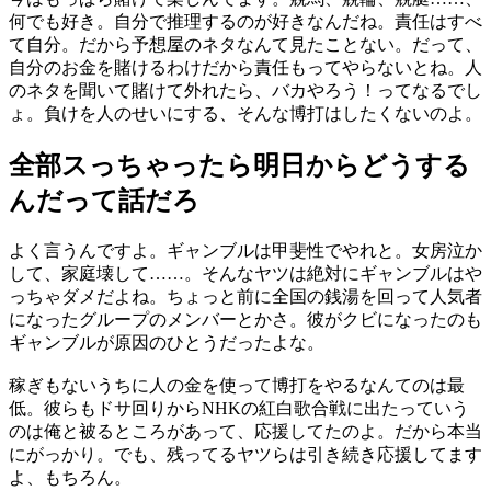
何でも好き。自分で推理するのが好きなんだね。責任はすべ
て自分。だから予想屋のネタなんて見たことない。だって、
自分のお金を賭けるわけだから責任もってやらないとね。人
のネタを聞いて賭けて外れたら、バカやろう！ってなるでし
ょ。負けを人のせいにする、そんな博打はしたくないのよ。
全部スっちゃったら明日からどうする
んだって話だろ
よく言うんですよ。ギャンブルは甲斐性でやれと。女房泣か
して、家庭壊して……。そんなヤツは絶対にギャンブルはや
っちゃダメだよね。ちょっと前に全国の銭湯を回って人気者
になったグループのメンバーとかさ。彼がクビになったのも
ギャンブルが原因のひとうだったよな。
稼ぎもないうちに人の金を使って博打をやるなんてのは最
低。彼らもドサ回りからNHKの紅白歌合戦に出たっていう
のは俺と被るところがあって、応援してたのよ。だから本当
にがっかり。でも、残ってるヤツらは引き続き応援してます
よ、もちろん。