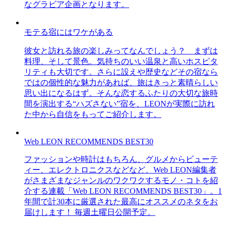
なグラビア企画となります。
モテる宿にはワケがある
彼女と訪れる旅の楽しみってなんでしょう？ まずは
料理、そして景色。気持ちのいい温泉と高いホスピタ
リティも大切です。さらに設えや歴史などその宿なら
ではの個性的な魅力があれば、旅はきっと素晴らしい
思い出になるはず。そんな恋するふたりの大切な旅時
間を演出する“ハズさない”宿を、LEONが実際に訪れ
た中から自信をもってご紹介します。
Web LEON RECOMMENDS BEST30
ファッションや時計はもちろん、グルメからビューテ
ィー、エレクトロニクスなどなど、Web LEON編集者
がさまざまなジャンルのワクワクするモノ・コトを紹
介する連載「Web LEON RECOMMENDS BEST30」。1
年間で計30本に厳選された最高にオススメのネタをお
届けします！ 毎週土曜日公開予定。