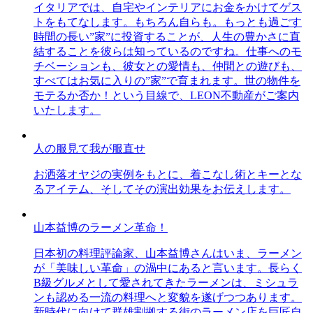
イタリアでは、自宅やインテリアにお金をかけてゲス
トをもてなします。もちろん自らも。もっとも過ごす
時間の長い”家”に投資することが、人生の豊かさに直
結することを彼らは知っているのですね。仕事へのモ
チベーションも、彼女との愛情も、仲間との遊びも、
すべてはお気に入りの”家”で育まれます。世の物件を
モテるか否か！という目線で、LEON不動産がご案内
いたします。
人の服見て我が服直せ
お洒落オヤジの実例をもとに、着こなし術とキーとな
るアイテム、そしてその演出効果をお伝えします。
山本益博のラーメン革命！
日本初の料理評論家、山本益博さんはいま、ラーメン
が「美味しい革命」の渦中にあると言います。長らく
B級グルメとして愛されてきたラーメンは、ミシュラ
ンも認める一流の料理へと変貌を遂げつつあります。
新時代に向けて群雄割拠する街のラーメン店を巨匠自