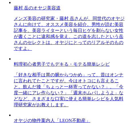
藤村 岳のオヤジ美容道
メンズ美容の研究家・藤村 岳さんが、同世代のオヤジ
さんに向けて、オススメ美容を紹介。男性が読む美容
記事を、美容ライターという毎日ヒゲを剃らない女性
が書くことに違和感を覚え、この道を志したという岳
さんのセレクトは、オヤジにとってのリアルそのもの
ですよ。
料理初心者男子でもデキる・モテる簡単レシピ
「好きな相手は胃の腑からつかめ」って、昔はオンナ
に言われてたことですが、今はオトコにも言えるこ
と。飲んだ後「ちょっと一杯寄ってかない？」、「今
度一緒にアレ作らない？」「週末ホムパしようよ」な
どなど、さまざまな口実に使える簡単レシピを人気料
理研究家がお教えします。
オヤジの物件案内人「LEON不動産」