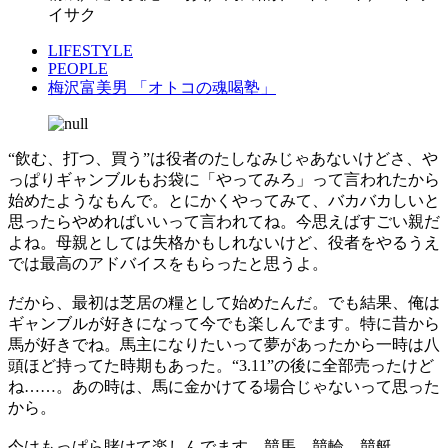
イサク
LIFESTYLE
PEOPLE
梅沢富美男 「オトコの魂喝塾」
“飲む、打つ、買う”は役者のたしなみじゃあないけどさ、や
っぱりギャンブルもお袋に「やってみろ」って言われたから
始めたようなもんで。とにかくやってみて、バカバカしいと
思ったらやめればいいって言われてね。今思えばすごい親だ
よね。母親としては失格かもしれないけど、役者をやるうえ
では最高のアドバイスをもらったと思うよ。
だから、最初は芝居の糧として始めたんだ。でも結果、俺は
ギャンブルが好きになって今でも楽しんでます。特に昔から
馬が好きでね。馬主になりたいって夢があったから一時は八
頭ほど持ってた時期もあった。“3.11”の後に全部売ったけど
ね……。あの時は、馬に金かけてる場合じゃないって思った
から。
今はもっぱら賭けて楽しんでます。競馬、競輪、競艇……、