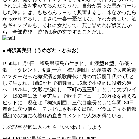
それは刺激を求めてるんだろうな。自分が買った馬がゴール
した時にには、もちろんワ～って興奮するし、来なかったら
がっかりするし。まさに一喜一憂だよな。それが楽しい。酒
もギャンブルも、それに女だって、煎じ詰めれば娯楽だか
ら。全部遊び。遊びは身の丈ですることだよ。
● 梅沢富美男（うめざわ・とみお）
1950年11月9日、福島県福島市生まれ。血液型Ｂ型。俳優・
歌手・タレント。剣劇一座「梅沢劇団」の創設者で大衆演劇
のスターだった梅沢清と娘歌舞伎出身の竹沢龍千代の5男と
して生まれ、1歳5か月で初舞台。15歳で本格的に役者の道
へ。1976年、女形に転向し「下町の玉三郎」として大ブレイ
ク。1982年には『夢芝居』で歌手デビューし50万枚を超える
ヒットに。現在は「梅沢劇団」三代目座長として年間180日
舞台に立つ傍ら、テレビにも数多く出演。バラエティや情報
番組での歯に衣着せぬ直言コメントで人気を得ている。
この記事が気に入ったら「いいね！」しよう
Web LEONの最新ニュースをお届けします。