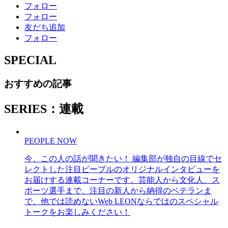
フォロー
フォロー
友だち追加
フォロー
SPECIAL
おすすめの記事
SERIES：連載
PEOPLE NOW
今、この人の話が聞きたい！ 編集部が独自の目線でセ
レクトした注目ピープルのオリジナルインタビューを
お届けする連載コーナーです。芸能人から文化人、ス
ポーツ選手まで、注目の新人から納得のベテランま
で、他では読めないWeb LEONならではのスペシャル
トークをお楽しみください！