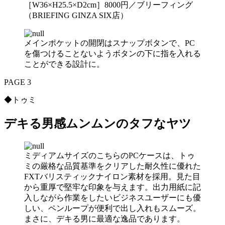
［W36×H25.5×D2cm］8000円／ブリーフィング
（BRIEFING GINZA SIX店）
メインポケットの開閉はスナップボタンで、PC
を傷つけることないようボタンの下に指を入れる
ことができる設計に。
PAGE 3
◆トゥミ
デキる男感ムンムンのタフなヤツ
ミディアムサイズのこちらのPCケースは、トゥ
ミの厳格な品質基準をクリアした耐久性に優れた
FXTバリスティックナイロン素材を採用。見た目
から重厚で堅牢な印象を与えます。出力用紙に記
入しながら作業をしたいビジネスユーザーにも優
しい、ペンループが便利で出し入れもスムーズ。
まさに、デキる男に最適な逸品であります。