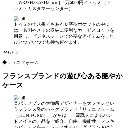
［W32×H23.5×D2.5cm］1万6000円／トゥミ（ト
ゥミ・カスタマーセンター）
トゥミの十八番でもあるＵ字型ポケットの中に
は、名刺やメモの収納に便利なカードスロットを
用意し、ビジネスシーンで必要なアイテムをこれ
ひとつでいつでも持ち運べます。
PAGE 4
◆リュニフォーム
フランスブランドの遊び心ある艶やか
ケース
某パリメゾンの大御所デザイナーも大ファンとい
うフランス発のバッグブランド「リュニフォーム
（L/UNIFORM）」からは、一流職人によるハン
ドメイドの一品をご紹介。自由、機能性、フレキ
シビリティをモットーとするバッグブランドゆえ