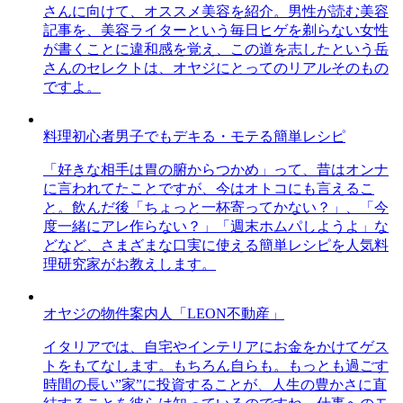
さんに向けて、オススメ美容を紹介。男性が読む美容
記事を、美容ライターという毎日ヒゲを剃らない女性
が書くことに違和感を覚え、この道を志したという岳
さんのセレクトは、オヤジにとってのリアルそのもの
ですよ。
料理初心者男子でもデキる・モテる簡単レシピ
「好きな相手は胃の腑からつかめ」って、昔はオンナ
に言われてたことですが、今はオトコにも言えるこ
と。飲んだ後「ちょっと一杯寄ってかない？」、「今
度一緒にアレ作らない？」「週末ホムパしようよ」な
どなど、さまざまな口実に使える簡単レシピを人気料
理研究家がお教えします。
オヤジの物件案内人「LEON不動産」
イタリアでは、自宅やインテリアにお金をかけてゲス
トをもてなします。もちろん自らも。もっとも過ごす
時間の長い”家”に投資することが、人生の豊かさに直