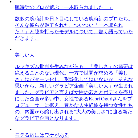
腕時計のプロが選ぶ「一本取られました！」
数多の腕時計を日々目にしている腕時計のプロたち。
そんな彼らが魅了された、ついつい「一本取られ
た！」と膝を打ったモデルについて、熱く語っていた
だきます。
美しい人
ルッキズム批判を生みながらも、「美しさ」の需要は
絶えることのない現代。一方で世間が求める「美し
さ」はパターン化し、形骸化してはいないか、そんな
思いから、新しいグラビア企画「美しい人」が生まれ
ました。グラビアと言えば女性の若さとボディを売り
にした企画が多い中、女性であるKaori Oguriさんをプ
ロデューサーに据え、豊かな人生経験を持つ女性たち
の、内面から醸し出される“大人の美しさ”に迫る新た
なグラビア企画となります。
モテる宿にはワケがある