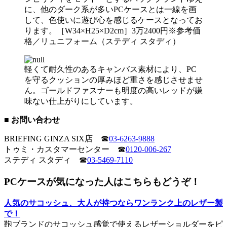
に、他のダーク系が多いPCケースとは一線を画
して、色使いに遊び心を感じるケースとなってお
ります。［W34×H25×D2cm］3万2400円※参考価
格／リュニフォーム（ステディ スタディ）
軽くて耐久性のあるキャンバス素材により、PC
を守るクッションの厚みほど重さを感じさせませ
ん。ゴールドファスナーも明度の高いレッドが嫌
味ない仕上がりにしています。
■ お問い合わせ
BRIEFING GINZA SIX店 ☎
03-6263-9888
トゥミ・カスタマーセンター ☎
0120-006-267
ステディ スタディ ☎
03-5469-7110
PCケースが気になった人はこちらもどうぞ！
人気のサコッシュ、大人が持つならワンランク上のレザー製
で！
鞄ブランドのサコッシュ感覚で使えるレザーショルダーをピ