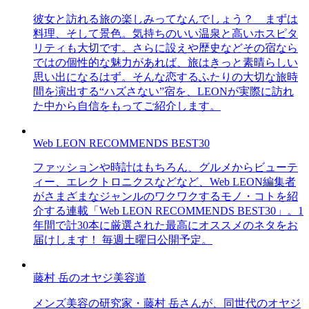
彼女と訪れる旅の楽しみってなんでしょう？ まずは
料理、そして景色。気持ちのいい温泉と高いホスピタ
リティも大切です。さらに設えや歴史などその宿なら
ではの個性的な魅力があれば、旅はきっと素晴らしい
思い出になるはず。そんな恋するふたりの大切な旅時
間を演出する“ハズさない”宿を、LEONが実際に訪れ
た中から自信をもってご紹介します。
Web LEON RECOMMENDS BEST30
ファッションや時計はもちろん、グルメからビューテ
ィー、エレクトロニクスなどなど、Web LEON編集者
がさまざまなジャンルのワクワクするモノ・コトを紹
介する連載「Web LEON RECOMMENDS BEST30」。1
年間で計30本に厳選された最高にオススメのネタをお
届けします！ 毎週土曜日公開予定。
藤村 岳のオヤジ美容道
メンズ美容の研究家・藤村 岳さんが、同世代のオヤジ