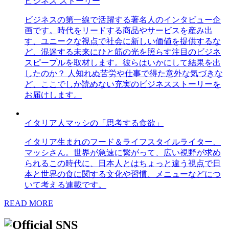
ビジネス ストーリー
ビジネスの第一線で活躍する著名人のインタビュー企
画です。時代をリードする商品やサービスを産み出
す、ユニークな視点で社会に新しい価値を提供するな
ど、混迷する未来にひと筋の光を照らす注目のビジネ
スピープルを取材します。彼らはいかにして結果を出
したのか？ 人知れぬ苦労や仕事で得た意外な気づきな
ど、ここでしか読めない充実のビジネスストーリーを
お届けします。
イタリア人マッシの「思考する食欲」
イタリア生まれのフード＆ライフスタイルライター、
マッシさん。世界が急速に繋がって、広い視野が求め
られるこの時代に、日本人とはちょっと違う視点で日
本と世界の食に関する文化や習慣、メニューなどにつ
いて考える連載です。
READ MORE