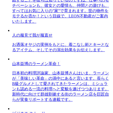
結することを彼らは知っているのですね。仕事へのモ
チベーションも、彼女との愛情も、仲間との遊びも、
すべてはお気に入りの”家”で育まれます。世の物件を
モテるか否か！という目線で、LEON不動産がご案内
いたします。
人の服見て我が服直せ
お洒落オヤジの実例をもとに、着こなし術とキーとな
るアイテム、そしてその演出効果をお伝えします。
山本益博のラーメン革命！
日本初の料理評論家、山本益博さんはいま、ラーメン
が「美味しい革命」の渦中にあると言います。長らく
B級グルメとして愛されてきたラーメンは、ミシュラ
ンも認める一流の料理へと変貌を遂げつつあります。
新時代に向けて群雄割拠する街のラーメン店を巨匠自
らが実食リポートする連載です。