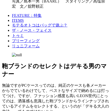
写真／島本一男（BAARL） スタイリング／髙塩崇
宏 文／舘野頼正
FEATURE：特集
ITEMS
モテるオトコはバッグで遊ぶ？
ザ・ノース・フェイス
トゥミ
ブリーフィング
リュニフォーム
鞄ブランドのセレクトはデキる男のマ
ナー
無論ですがPCケースってのは、純正のケースも各メーカー
からでているわけでして、ベストなサイズで納めるには打っ
てつけ。ですが、ファッション感度も高いLEON世代にとっ
てのは、洒落感も意識した鞄ブランドからラインナップされ
ているアイテムをセレクトする、というのが「デキる大人の