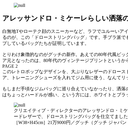
アレッサンドロ・ミケーレらしい洒落
白無地Tやローテク顔のスニーカーなど、ラフでユルーいア
るのが、この「ドローストリングバッグ」です。手ブラ派で
プしているバッグたちが証明しています。
とりわけ象徴的なのがグッチの新作。あえての80年代風ビッ
ア元となったのは、80年代のヴィンテージプリントという
PAGE 2
このレトロポップなデザインを、大ぶりなレザーのドロース
ア、トレーニングシューズを入れてジム用に使う、なんてリ
もしまだ手頃なジムバッグに巡り合えていなかったり、洒落
はちょっとハードルが感い、という方には、ホワイトとブラ
クリエイティブ・ディレクターのアレッサンドロ・ミケ
ードレザーで、ドローストリングバッグを仕立てました
［W38×H45cm］21万9000円／グッチ（グッチ ジャ