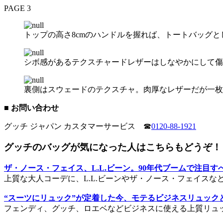
PAGE 3
トップの高さ8cmのハンドルを握れば、トートバッグと
シボ感があるテクスチャードレザーはしなやかにして傷
裏側はスウェードのテクスチャ。肉厚なレザーだが一枚
■ お問い合わせ
グッチ ジャパン カスタマーサービス ☎
0120-88-1921
グッチのバッグが気になった人はこちらもどうぞ！
ザ・ノース・フェイス、L.L.ビーン。90年代ブームで注目
上質な大人コーデに、L.L.ビーンやザ・ノース・フェイス
“スーツにリュック”が定着した今、モテるビジネスリュック
フェンディ、グッチ、ロエベなどビジネスに使える上質リュ