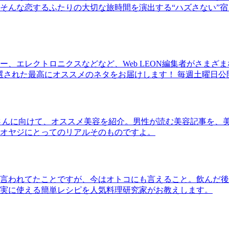
そんな恋するふたりの大切な旅時間を演出する“ハズさない”宿
、エレクトロニクスなどなど、Web LEON編集者がさまざ
30本に厳選された最高にオススメのネタをお届けします！ 毎週土曜日
さんに向けて、オススメ美容を紹介。男性が読む美容記事を、
オヤジにとってのリアルそのものですよ。
言われてたことですが、今はオトコにも言えること。飲んだ後
実に使える簡単レシピを人気料理研究家がお教えします。