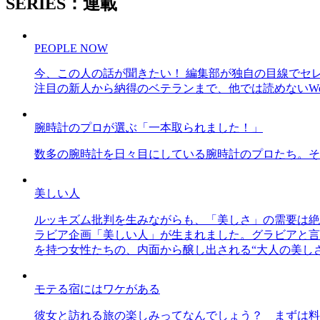
SERIES：連載
PEOPLE NOW
今、この人の話が聞きたい！ 編集部が独自の目線でセ
注目の新人から納得のベテランまで、他では読めないWe
腕時計のプロが選ぶ「一本取られました！」
数多の腕時計を日々目にしている腕時計のプロたち。そ
美しい人
ルッキズム批判を生みながらも、「美しさ」の需要は絶
ラビア企画「美しい人」が生まれました。グラビアと言え
を持つ女性たちの、内面から醸し出される“大人の美し
モテる宿にはワケがある
彼女と訪れる旅の楽しみってなんでしょう？ まずは料