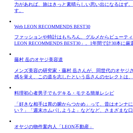
力があれば、旅はきっと素晴らしい思い出になるはず。
す。
Web LEON RECOMMENDS BEST30
ファッションや時計はもちろん、グルメからビューティー
LEON RECOMMENDS BEST30」。1年間で計
藤村 岳のオヤジ美容道
メンズ美容の研究家・藤村 岳さんが、同世代のオヤジ
感を覚え、この道を志したという岳さんのセレクトは、
料理初心者男子でもデキる・モテる簡単レシピ
「好きな相手は胃の腑からつかめ」って、昔はオンナに
い？」「週末ホムパしようよ」などなど、さまざまな口
オヤジの物件案内人「LEON不動産」