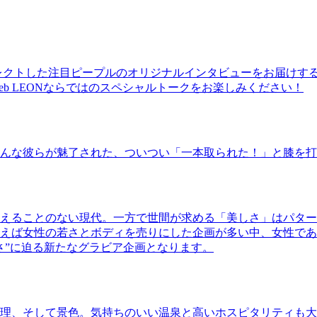
レクトした注目ピープルのオリジナルインタビューをお届けす
b LEONならではのスペシャルトークをお楽しみください！
んな彼らが魅了された、ついつい「一本取られた！」と膝を打
えることのない現代。一方で世間が求める「美しさ」はパター
ば女性の若さとボディを売りにした企画が多い中、女性であるKao
さ”に迫る新たなグラビア企画となります。
理、そして景色。気持ちのいい温泉と高いホスピタリティも大