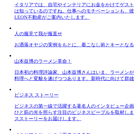
イタリアでは、自宅やインテリアにお金をかけてゲスト
は知っているのですね。仕事へのモチベーションも、彼
LEON不動産がご案内いたします。
人の服見て我が服直せ
お洒落オヤジの実例をもとに、着こなし術とキーとなる
山本益博のラーメン革命！
日本初の料理評論家、山本益博さんはいま、ラーメンが
料理へと変貌を遂げつつあります。新時代に向けて群雄
ビジネス ストーリー
ビジネスの第一線で活躍する著名人のインタビュー企画
ひと筋の光を照らす注目のビジネスピープルを取材しま
スストーリーをお届けします。