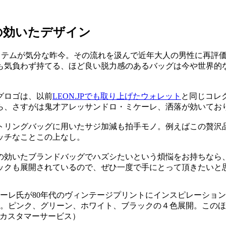
の効いたデザイン
イテムが気分な昨今。その流れを汲んで近年大人の男性に再評
も気負わず持てる、ほど良い脱力感のあるバッグは今や世界的
グロゴは、以前
LEON.JPでも取り上げたウォレット
と同じコレ
から、さすがは鬼才アレッサンドロ・ミケーレ、洒落が効いてお
トリングバッグに用いたサジ加減も拍手モノ。例えばこの贅沢
ッチなことこの上なし。
の効いたブランドバッグでハズシたいという煩悩をお持ちなら
ックも展開されているので、ぜひ一度で手にとって頂きたいと
ーレ氏が80年代のヴィンテージプリントにインスピレーショ
。ピンク、グリーン、ホワイト、ブラックの４色展開。このほ
パン カスタマーサービス）