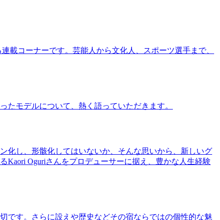
る連載コーナーです。芸能人から文化人、スポーツ選手まで、
ったモデルについて、熱く語っていただきます。
ン化し、形骸化してはいないか、そんな思いから、新しいグ
ri Oguriさんをプロデューサーに据え、豊かな人生経験
切です。さらに設えや歴史などその宿ならではの個性的な魅