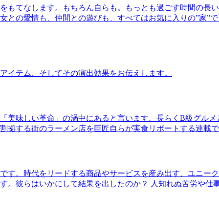
をもてなします。もちろん自らも。もっとも過ごす時間の長い
女との愛情も、仲間との遊びも、すべてはお気に入りの”家”
アイテム、そしてその演出効果をお伝えします。
「美味しい革命」の渦中にあると言います。長らくB級グルメ
割拠する街のラーメン店を巨匠自らが実食リポートする連載で
です。時代をリードする商品やサービスを産み出す、ユニーク
す。彼らはいかにして結果を出したのか？ 人知れぬ苦労や仕