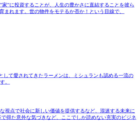
”家”に投資することが、人生の豊かさに直結することを彼ら
で育まれます。世の物件をモテるか否か！という目線で、
として愛されてきたラーメンは、ミシュランも認める一流の
す。
な視点で社会に新しい価値を提供するなど、混迷する未来に
事で得た意外な気づきなど、ここでしか読めない充実のビジネ