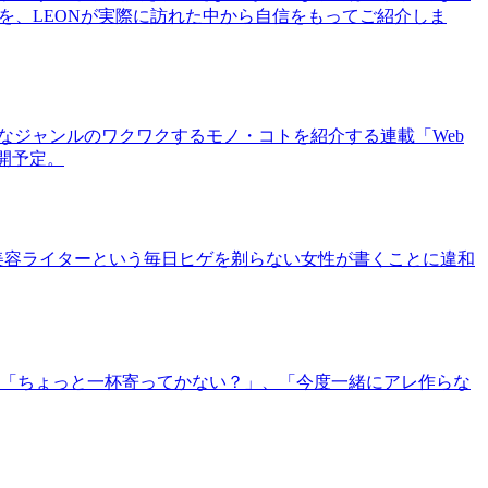
を、LEONが実際に訪れた中から自信をもってご紹介しま
まなジャンルのワクワクするモノ・コトを紹介する連載「Web
公開予定。
美容ライターという毎日ヒゲを剃らない女性が書くことに違和
「ちょっと一杯寄ってかない？」、「今度一緒にアレ作らな