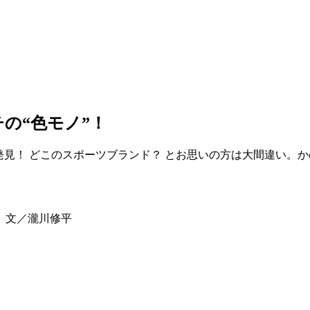
の“色モノ”！
発見！ どこのスポーツブランド？ とお思いの方は大間違い。か
 文／瀧川修平