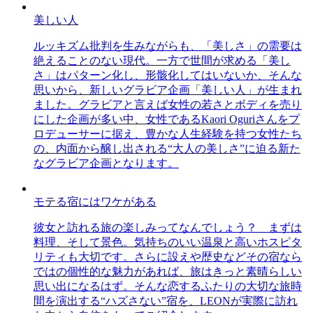
美しい人
ルッキズム批判を生みながらも、「美しさ」の需要は
絶えることのない現代。一方で世間が求める「美し
さ」はパターン化し、形骸化してはいないか、そんな
思いから、新しいグラビア企画「美しい人」が生まれ
ました。グラビアと言えば女性の若さとボディを売り
にした企画が多い中、女性であるKaori Oguriさんをプ
ロデューサーに据え、豊かな人生経験を持つ女性たち
の、内面から醸し出される“大人の美しさ”に迫る新た
なグラビア企画となります。
モテる宿にはワケがある
彼女と訪れる旅の楽しみってなんでしょう？ まずは
料理、そして景色。気持ちのいい温泉と高いホスピタ
リティも大切です。さらに設えや歴史などその宿なら
ではの個性的な魅力があれば、旅はきっと素晴らしい
思い出になるはず。そんな恋するふたりの大切な旅時
間を演出する“ハズさない”宿を、LEONが実際に訪れ