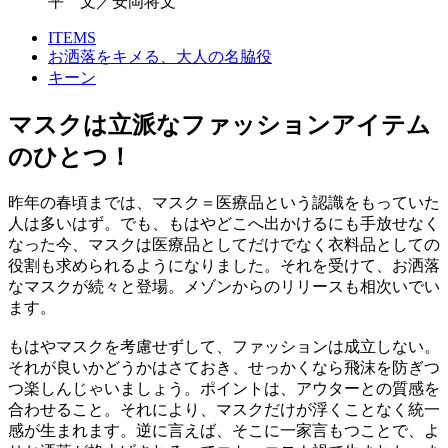
平 文／安岡将文
ITEMS
お洒落をキメる、大人の名脇役
キーン
マスクは立派なファッションアイテム
のひとつ！
昨年の春頃までは、マスク＝医療品という認識をもっていた
人は多いはず。でも、もはやどこへ出かけるにも手放せなく
なった今、マスクは医療品としてだけでなく衣料品としての
役割も求められるようになりました。それを受けて、お洒落
なマスクが続々と登場。メゾンからのリリースも相次いでい
ます。
もはやマスクを考慮せずして、ファッションは成立しない。
それが良いかどうかはさておき、せっかくなら飛沫を防ぎつ
つ楽しんじゃいましょう。ポイントは、アウターとの質感を
合わせること。それにより、マスクだけが浮くことなく統一
感が生まれます。逆に言えば、そこに一家言もつことで、よ