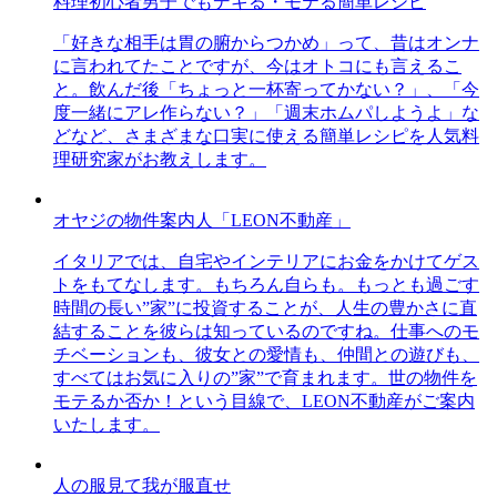
料理初心者男子でもデキる・モテる簡単レシピ
「好きな相手は胃の腑からつかめ」って、昔はオンナ
に言われてたことですが、今はオトコにも言えるこ
と。飲んだ後「ちょっと一杯寄ってかない？」、「今
度一緒にアレ作らない？」「週末ホムパしようよ」な
どなど、さまざまな口実に使える簡単レシピを人気料
理研究家がお教えします。
オヤジの物件案内人「LEON不動産」
イタリアでは、自宅やインテリアにお金をかけてゲス
トをもてなします。もちろん自らも。もっとも過ごす
時間の長い”家”に投資することが、人生の豊かさに直
結することを彼らは知っているのですね。仕事へのモ
チベーションも、彼女との愛情も、仲間との遊びも、
すべてはお気に入りの”家”で育まれます。世の物件を
モテるか否か！という目線で、LEON不動産がご案内
いたします。
人の服見て我が服直せ