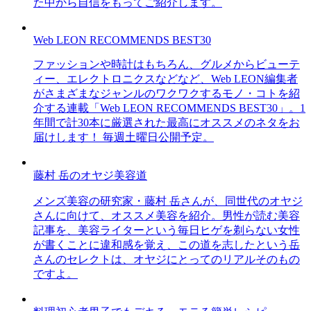
た中から自信をもってご紹介します。
Web LEON RECOMMENDS BEST30
ファッションや時計はもちろん、グルメからビューテ
ィー、エレクトロニクスなどなど、Web LEON編集者
がさまざまなジャンルのワクワクするモノ・コトを紹
介する連載「Web LEON RECOMMENDS BEST30」。1
年間で計30本に厳選された最高にオススメのネタをお
届けします！ 毎週土曜日公開予定。
藤村 岳のオヤジ美容道
メンズ美容の研究家・藤村 岳さんが、同世代のオヤジ
さんに向けて、オススメ美容を紹介。男性が読む美容
記事を、美容ライターという毎日ヒゲを剃らない女性
が書くことに違和感を覚え、この道を志したという岳
さんのセレクトは、オヤジにとってのリアルそのもの
ですよ。