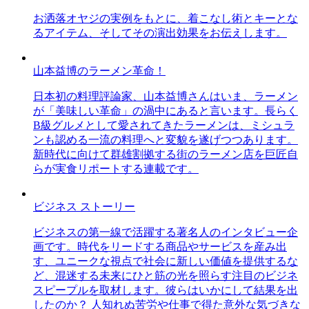
お洒落オヤジの実例をもとに、着こなし術とキーとな
るアイテム、そしてその演出効果をお伝えします。
山本益博のラーメン革命！
日本初の料理評論家、山本益博さんはいま、ラーメン
が「美味しい革命」の渦中にあると言います。長らく
B級グルメとして愛されてきたラーメンは、ミシュラ
ンも認める一流の料理へと変貌を遂げつつあります。
新時代に向けて群雄割拠する街のラーメン店を巨匠自
らが実食リポートする連載です。
ビジネス ストーリー
ビジネスの第一線で活躍する著名人のインタビュー企
画です。時代をリードする商品やサービスを産み出
す、ユニークな視点で社会に新しい価値を提供するな
ど、混迷する未来にひと筋の光を照らす注目のビジネ
スピープルを取材します。彼らはいかにして結果を出
したのか？ 人知れぬ苦労や仕事で得た意外な気づきな