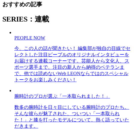
おすすめの記事
SERIES：連載
PEOPLE NOW
今、この人の話が聞きたい！ 編集部が独自の目線でセ
レクトした注目ピープルのオリジナルインタビューを
お届けする連載コーナーです。芸能人から文化人、ス
ポーツ選手まで、注目の新人から納得のベテランま
で、他では読めないWeb LEONならではのスペシャル
トークをお楽しみください！
腕時計のプロが選ぶ「一本取られました！」
数多の腕時計を日々目にしている腕時計のプロたち。
そんな彼らが魅了された、ついつい「一本取られ
た！」と膝を打ったモデルについて、熱く語っていた
だきます。