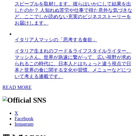
スピープルを取材します。彼らはいかにして結果を出
したのか？ 人知れぬ苦労や仕事で得た意外な気づきな
ど、ここでしか読めない充実のビジネスストーリーを
お届けします。
イタリア人マッシの「思考する食欲」
イタリア生まれのフード＆ライフスタイルライター、
マッシさん。世界が急速に繋がって、広い視野が求め
られるこの時代に、日本人とはちょっと違う視点で日
本と世界の食に関する文化や習慣、メニューなどにつ
いて考える連載です。
READ MORE
X
Facebook
Instagram