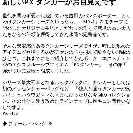
新しいPX タンカーがお目見えです
世代を問わず愛され続けている吉田カバンのポーター。とり
わけタンカーシリーズといったら、「MA-1」をモチーフに
開発したオリジナル生地とこだわりの作りで感度の高い大人
たちからの信頼を獲得してきた永遠の定番品です。
そんな安定感のあるタンカーシリーズですが、時には攻めた
アイテムが登場するのがファンの心を掴んで離さない理由の
ひとつ。これまでにもご紹介してきたポーターエクスチェン
ジのエクスクルーシブアイテム「PXタンカー」、その第五
弾がついに登場と相成りました。
シリーズ最大容量となるバックパックに、タンカーとしては
初のメッセンジャーバッグなど、「他人と違うタンカーが良
い！」というワガママな貴方にぴったりな今回のコレクショ
ン。そのひと味違う攻めたラインナップに胸キュン間違いな
しですよ。
PAGE 2
◆ フィールドパック 26