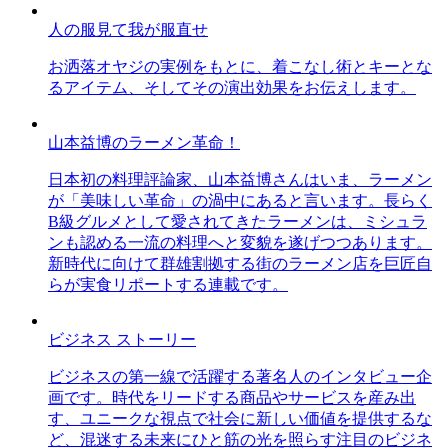
人の服見て我が服直せ
お洒落オヤジの実例をもとに、着こなし術とキーとな
るアイテム、そしてその演出効果をお伝えします。
山本益博のラーメン革命！
日本初の料理評論家、山本益博さんはいま、ラーメン
が「美味しい革命」の渦中にあると言います。長らく
B級グルメとして愛されてきたラーメンは、ミシュラ
ンも認める一流の料理へと変貌を遂げつつあります。
新時代に向けて群雄割拠する街のラーメン店を巨匠自
らが実食リポートする連載です。
ビジネス ストーリー
ビジネスの第一線で活躍する著名人のインタビュー企
画です。時代をリードする商品やサービスを産み出
す、ユニークな視点で社会に新しい価値を提供するな
ど、混迷する未来にひと筋の光を照らす注目のビジネ