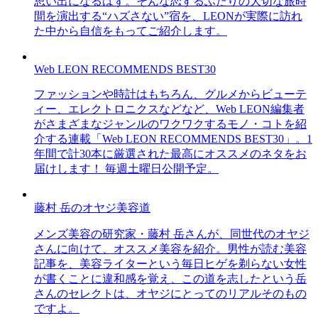
思い出になるはず。そんな恋するふたりの大切な旅時
間を演出する“ハズさない”宿を、LEONが実際に訪れ
た中から自信をもってご紹介します。
Web LEON RECOMMENDS BEST30
ファッションや時計はもちろん、グルメからビューテ
ィー、エレクトロニクスなどなど、Web LEON編集者
がさまざまなジャンルのワクワクするモノ・コトを紹
介する連載「Web LEON RECOMMENDS BEST30」。1
年間で計30本に厳選された最高にオススメのネタをお
届けします！ 毎週土曜日公開予定。
藤村 岳のオヤジ美容道
メンズ美容の研究家・藤村 岳さんが、同世代のオヤジ
さんに向けて、オススメ美容を紹介。男性が読む美容
記事を、美容ライターという毎日ヒゲを剃らない女性
が書くことに違和感を覚え、この道を志したという岳
さんのセレクトは、オヤジにとってのリアルそのもの
ですよ。