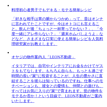
料理初心者男子でもデキる・モテる簡単レシピ
「好きな相手は胃の腑からつかめ」って、昔はオンナ
に言われてたことですが、今はオトコにも言えるこ
と。飲んだ後「ちょっと一杯寄ってかない？」、「今
度一緒にアレ作らない？」「週末ホムパしようよ」な
どなど、さまざまな口実に使える簡単レシピを人気料
理研究家がお教えします。
オヤジの物件案内人「LEON不動産」
イタリアでは、自宅やインテリアにお金をかけてゲス
トをもてなします。もちろん自らも。もっとも過ごす
時間の長い”家”に投資することが、人生の豊かさに直
結することを彼らは知っているのですね。仕事へのモ
チベーションも、彼女との愛情も、仲間との遊びも、
すべてはお気に入りの”家”で育まれます。世の物件を
モテるか否か！という目線で、LEON不動産がご案内
いたします。