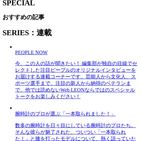
SPECIAL
おすすめの記事
SERIES：連載
PEOPLE NOW
今、この人の話が聞きたい！ 編集部が独自の目線でセ
レクトした注目ピープルのオリジナルインタビューを
お届けする連載コーナーです。芸能人から文化人、ス
ポーツ選手まで、注目の新人から納得のベテランま
で、他では読めないWeb LEONならではのスペシャル
トークをお楽しみください！
腕時計のプロが選ぶ「一本取られました！」
数多の腕時計を日々目にしている腕時計のプロたち。
そんな彼らが魅了された、ついつい「一本取られ
た！」と膝を打ったモデルについて、熱く語っていた