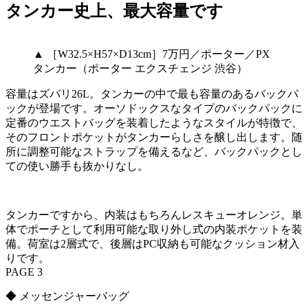
タンカー史上、最大容量です
▲ ［W32.5×H57×D13cm］7万円／ポーター／PX
タンカー（ポーター エクスチェンジ 渋谷）
容量はズバリ26L。タンカーの中で最も容量のあるバックパ
ックが登場です。オーソドックスなタイプのバックパックに
定番のウエストバッグを装着したようなスタイルが特徴で、
そのフロントポケットがタンカーらしさを醸し出します。随
所に調整可能なストラップを備えるなど、バックパックとし
ての使い勝手も抜かりなし。
タンカーですから、内装はもちろんレスキューオレンジ。単
体でポーチとして利用可能な取り外し式の内装ポケットを装
備。荷室は2層式で、後層はPC収納も可能なクッション材入
りです。
PAGE 3
◆ メッセンジャーバッグ