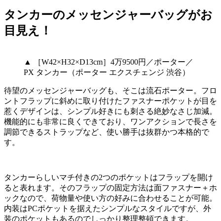
タンカーのメッセンジャーバッグがお
目見え！
▲ ［W42×H32×D13cm］4万9500円／ポーター／
PX タンカー（ポーター エクスチェンジ 渋谷）
待望のメッセンジャーバッグも、そこは流石ポーター。フロ
ントフラップに斜めに取り付けたファスナーポケットが目を
惹くデザインは、シンプル好きにも刺さる絶妙なさじ加減。
機能的にも非常に良くできており、ワンアクションで長さを
調節できるストラップなど、使い勝手は抜群かつ本格的で
す。
タンカーらしいマチ付きの2つのポケットはフラップを開け
ると表れます。そのフラップの固定方法は面ファスナー＋ホ
ックなので、荷物量や使い方の好みに合わせることが可能。
内装はPCポケットを据えたシンプルなスタイルですが、外
装のポケットもあるのでしっかり整理整頓できます。