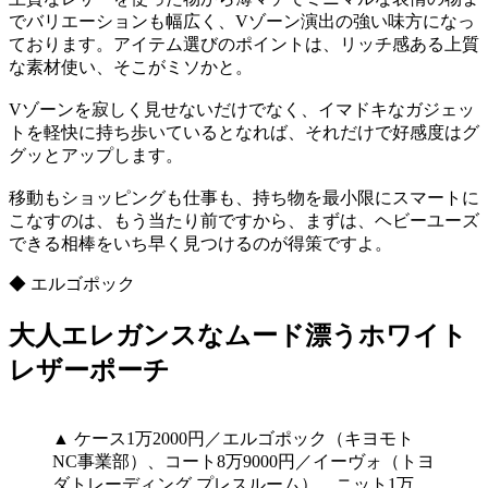
でバリエーションも幅広く、Vゾーン演出の強い味方になっ
ております。アイテム選びのポイントは、リッチ感ある上質
な素材使い、そこがミソかと。
Vゾーンを寂しく見せないだけでなく、イマドキなガジェッ
トを軽快に持ち歩いているとなれば、それだけで好感度はグ
グッとアップします。
移動もショッピングも仕事も、持ち物を最小限にスマートに
こなすのは、もう当たり前ですから、まずは、ヘビーユーズ
できる相棒をいち早く見つけるのが得策ですよ。
◆ エルゴポック
大人エレガンスなムード漂うホワイト
レザーポーチ
▲ ケース1万2000円／エルゴポック（キヨモト
NC事業部）、コート8万9000円／イーヴォ（トヨ
ダトレーディング プレスルーム）、ニット1万