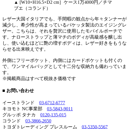
▲ [W10×H16.5×D2 cm］ケース1万4000円／チマ
ブエ（コランド）
レザー大国イタリアでも、手間暇の観点から年々タンナーが
減少し、希少性が高まっているバケッタ製法のエイジングレ
ザー。こちらは、それを贅沢に使用したモバイルポーチで
す。ナローストラップと薄マチのボディが高級感を醸し出
し、使い込むほどに艶の増すボディは、レザー好きをもうな
らせる出来映えです。
外側にフリーポケット、内側にはカードポケットも付くの
で、ワンマイルバッグとして十二分な収納力も備わっていま
す。
※掲載商品はすべて税抜き価格です
■ お問い合わせ
イーストランド
03-6712-6777
キヨモト NC事業部
03-5843-9011
グルッポ タナカ
0120-135-015
コランド
03-3866-2650
トヨダトレーディング プレスルーム
03-5350-5567