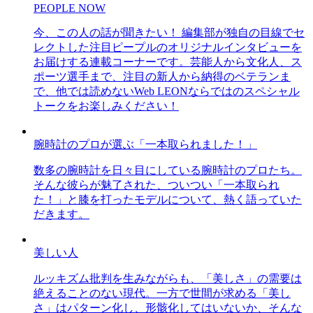
PEOPLE NOW
今、この人の話が聞きたい！ 編集部が独自の目線でセ
レクトした注目ピープルのオリジナルインタビューを
お届けする連載コーナーです。芸能人から文化人、ス
ポーツ選手まで、注目の新人から納得のベテランま
で、他では読めないWeb LEONならではのスペシャル
トークをお楽しみください！
腕時計のプロが選ぶ「一本取られました！」
数多の腕時計を日々目にしている腕時計のプロたち。
そんな彼らが魅了された、ついつい「一本取られ
た！」と膝を打ったモデルについて、熱く語っていた
だきます。
美しい人
ルッキズム批判を生みながらも、「美しさ」の需要は
絶えることのない現代。一方で世間が求める「美し
さ」はパターン化し、形骸化してはいないか、そんな