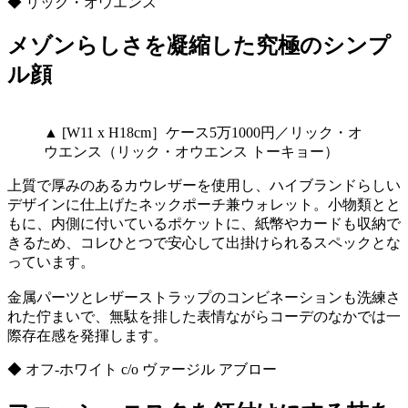
◆ リック・オウエンス
メゾンらしさを凝縮した究極のシンプ
ル顔
▲ [W11 x H18cm］ケース5万1000円／リック・オ
ウエンス（リック・オウエンス トーキョー）
上質で厚みのあるカウレザーを使用し、ハイブランドらしい
デザインに仕上げたネックポーチ兼ウォレット。小物類とと
もに、内側に付いているポケットに、紙幣やカードも収納で
きるため、コレひとつで安心して出掛けられるスペックとな
っています。
金属パーツとレザーストラップのコンビネーションも洗練さ
れた佇まいで、無駄を排した表情ながらコーデのなかでは一
際存在感を発揮します。
◆ オフ-ホワイト c/o ヴァージル アブロー