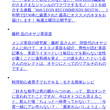
がさまざまなジャンルのワクワクするモノ・コトを紹
介する連載「Web LEON RECOMMENDS BEST30」。1
年間で計30本に厳選された最高にオススメのネタをお
届けします！ 毎週土曜日公開予定。
藤村 岳のオヤジ美容道
メンズ美容の研究家・藤村 岳さんが、同世代のオヤジ
さんに向けて、オススメ美容を紹介。男性が読む美容
記事を、美容ライターという毎日ヒゲを剃らない女性
が書くことに違和感を覚え、この道を志したという岳
さんのセレクトは、オヤジにとってのリアルそのもの
ですよ。
料理初心者男子でもデキる・モテる簡単レシピ
「好きな相手は胃の腑からつかめ」って、昔はオンナ
に言われてたことですが、今はオトコにも言えるこ
と。飲んだ後「ちょっと一杯寄ってかない？」、「今
度一緒にアレ作らない？」「週末ホムパしようよ」な