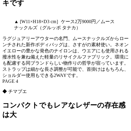
キです
▲ [W11×H18×D3 cm］ケース2万9000円／ムース
ナックルズ（グルッポ タナカ）
ラグジュアリーアウターの名門、ムースナックルズからロー
ンチされた新作ボディバッグは、さすがの素材使い。ネオン
イエローの豊かな発色のナイロンは、ウエアにも使用される
撥水性を兼ね備えた軽量のリサイクルファブリック。環境に
も配慮する同ブランドらしい物作りの哲学が宿っています。
ストラップは細かな長さ調整が可能で、首掛けはもちろん、
ショルダー使用もできる2WAYです。
PAGE 4
◆ チマブエ
コンパクトでもレアなレザーの存在感
は大