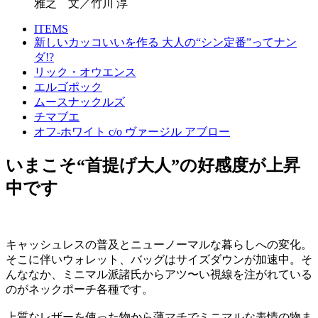
雅之 文／竹川 淳
ITEMS
新しいカッコいいを作る 大人の“シン定番”ってナン
ダ!?
リック・オウエンス
エルゴポック
ムースナックルズ
チマブエ
オフ-ホワイト c/o ヴァージル アブロー
いまこそ“首提げ大人”の好感度が上昇
中です
キャッシュレスの普及とニューノーマルな暮らしへの変化。
そこに伴いウォレット、バッグはサイズダウンが加速中。そ
んななか、ミニマル派諸氏からアツ〜い視線を注がれている
のがネックポーチ各種です。
上質なレザーを使った物から薄マチでミニマルな表情の物ま