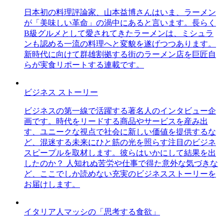
日本初の料理評論家、山本益博さんはいま、ラーメン
が「美味しい革命」の渦中にあると言います。長らく
B級グルメとして愛されてきたラーメンは、ミシュラ
ンも認める一流の料理へと変貌を遂げつつあります。
新時代に向けて群雄割拠する街のラーメン店を巨匠自
らが実食リポートする連載です。
ビジネス ストーリー
ビジネスの第一線で活躍する著名人のインタビュー企
画です。時代をリードする商品やサービスを産み出
す、ユニークな視点で社会に新しい価値を提供するな
ど、混迷する未来にひと筋の光を照らす注目のビジネ
スピープルを取材します。彼らはいかにして結果を出
したのか？ 人知れぬ苦労や仕事で得た意外な気づきな
ど、ここでしか読めない充実のビジネスストーリーを
お届けします。
イタリア人マッシの「思考する食欲」