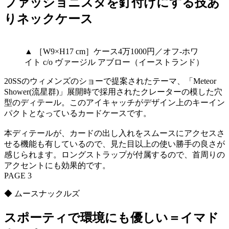
ファッショニスタを釘付けにする技あ
りネックケース
▲ ［W9×H17 cm］ケース4万1000円／オフ-ホワ
イト c/o ヴァージル アブロー（イーストランド）
20SSのウィメンズのショーで提案されたテーマ、「Meteor
Shower(流星群)」展開時で採用されたクレーターの模した穴
型のディテール。このアイキャッチがデザイン上のキーイン
パクトとなっているカードケースです。
本ディテールが、カードの出し入れをスムースにアクセスさ
せる機能も有しているので、見た目以上の使い勝手の良さが
感じられます。ロングストラップが付属するので、首周りの
アクセントにも効果的です。
PAGE 3
◆ ムースナックルズ
スポーティで環境にも優しい＝イマド