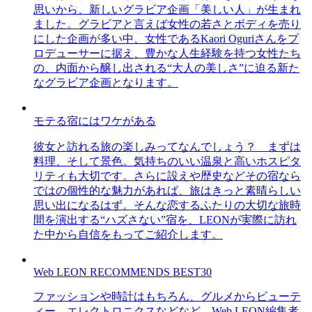
思いから、新しいグラビア企画「美しい人」が生まれ
ました。グラビアと言えば女性の若さとボディを売り
にした企画が多い中、女性であるKaori Oguriさんをプ
ロデューサーに据え、豊かな人生経験を持つ女性たち
の、内面から醸し出される“大人の美しさ”に迫る新た
なグラビア企画となります。
モテる宿にはワケがある
彼女と訪れる旅の楽しみってなんでしょう？ まずは
料理、そして景色。気持ちのいい温泉と高いホスピタ
リティも大切です。さらに設えや歴史などその宿なら
ではの個性的な魅力があれば、旅はきっと素晴らしい
思い出になるはず。そんな恋するふたりの大切な旅時
間を演出する“ハズさない”宿を、LEONが実際に訪れ
た中から自信をもってご紹介します。
Web LEON RECOMMENDS BEST30
ファッションや時計はもちろん、グルメからビューテ
ィー、エレクトロニクスなどなど、Web LEON編集者