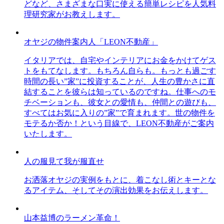
どなど、さまざまな口実に使える簡単レシピを人気料
理研究家がお教えします。
オヤジの物件案内人「LEON不動産」
イタリアでは、自宅やインテリアにお金をかけてゲス
トをもてなします。もちろん自らも。もっとも過ごす
時間の長い”家”に投資することが、人生の豊かさに直
結することを彼らは知っているのですね。仕事へのモ
チベーションも、彼女との愛情も、仲間との遊びも、
すべてはお気に入りの”家”で育まれます。世の物件を
モテるか否か！という目線で、LEON不動産がご案内
いたします。
人の服見て我が服直せ
お洒落オヤジの実例をもとに、着こなし術とキーとな
るアイテム、そしてその演出効果をお伝えします。
山本益博のラーメン革命！