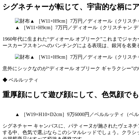
シグネチャーが転じて、宇宙的な柄に
▲ ［W11×H9cm］7万円／ディオール（クリスチャン 
1960年代に生まれた“ディオール オブリーク”これまでジ
ースカーフスキンへのパンチングによる表現は、銀河を名乗
意外にシックなのが“ディオール オブリーク ギャラクシー
◆ ベルルッティ
重厚顔にして遊び顔にして、色気顔で
▲ ［W19×H10×D2cm］9万6000円／ベルルッテ
シグネチャー キャンバスに、パティーヌが施されたヴェネ
する中、色気で選ぶならこのシマルレッドでしょう。クラシ
※掲載商品はすべて税抜き価格です