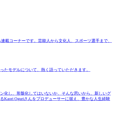
る連載コーナーです。芸能人から文化人、スポーツ選手まで、
ったモデルについて、熱く語っていただきます。
ン化し、形骸化してはいないか、そんな思いから、新しいグ
ri Oguriさんをプロデューサーに据え、豊かな人生経験