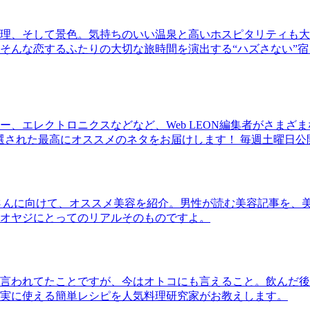
理、そして景色。気持ちのいい温泉と高いホスピタリティも大
そんな恋するふたりの大切な旅時間を演出する“ハズさない”宿
、エレクトロニクスなどなど、Web LEON編集者がさまざ
30本に厳選された最高にオススメのネタをお届けします！ 毎週土曜日
さんに向けて、オススメ美容を紹介。男性が読む美容記事を、
オヤジにとってのリアルそのものですよ。
言われてたことですが、今はオトコにも言えること。飲んだ後
実に使える簡単レシピを人気料理研究家がお教えします。