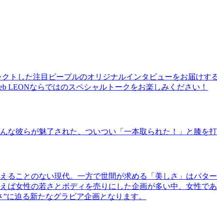
レクトした注目ピープルのオリジナルインタビューをお届けす
b LEONならではのスペシャルトークをお楽しみください！
んな彼らが魅了された、ついつい「一本取られた！」と膝を打
えることのない現代。一方で世間が求める「美しさ」はパター
ば女性の若さとボディを売りにした企画が多い中、女性であるKao
さ”に迫る新たなグラビア企画となります。