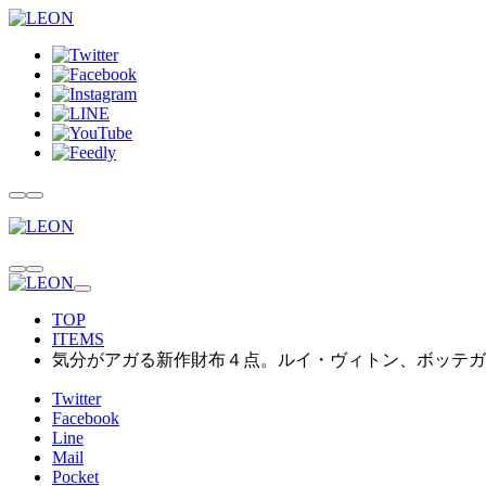
TOP
ITEMS
気分がアガる新作財布４点。ルイ・ヴィトン、ボッテガ
Twitter
Facebook
Line
Mail
Pocket