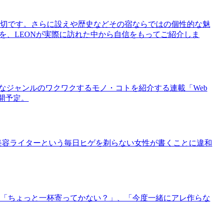
切です。さらに設えや歴史などその宿ならではの個性的な魅
を、LEONが実際に訪れた中から自信をもってご紹介しま
まなジャンルのワクワクするモノ・コトを紹介する連載「Web
公開予定。
美容ライターという毎日ヒゲを剃らない女性が書くことに違和
「ちょっと一杯寄ってかない？」、「今度一緒にアレ作らな