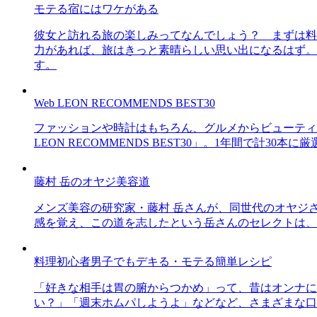
モテる宿にはワケがある
彼女と訪れる旅の楽しみってなんでしょう？ まずは料
力があれば、旅はきっと素晴らしい思い出になるはず。
す。
Web LEON RECOMMENDS BEST30
ファッションや時計はもちろん、グルメからビューティー
LEON RECOMMENDS BEST30」。1年間で計
藤村 岳のオヤジ美容道
メンズ美容の研究家・藤村 岳さんが、同世代のオヤジ
感を覚え、この道を志したという岳さんのセレクトは、
料理初心者男子でもデキる・モテる簡単レシピ
「好きな相手は胃の腑からつかめ」って、昔はオンナに
い？」「週末ホムパしようよ」などなど、さまざまな口