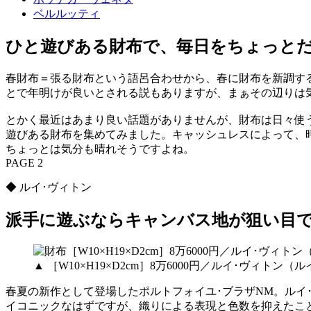
ベルルッティ
ひと遊びある財布で、毎日をちょっと
春財布＝張る財布という語呂合わせから、春に財布を新調す
とで年明けが良いとされる説もありますが、まぁその辺りは
とかく最近はあまり良い話題がありませんが、財布は日々使
遊びある財布を集めてみました。キャッシュレスによって、
ちょっとは気分も晴れそうですよね。
PAGE 2
◆ ルイ･ヴィトン
派手に遊ぶならキャンバス地が狙い目
▲ ［W10×H19×D2cm］8万6000円／ルイ･ヴィト
春夏の新作として登場したポルトフォイユ･ブラザNM。ルイ
イコニックなはずですが、織りによる表現と色数を抑えたこ