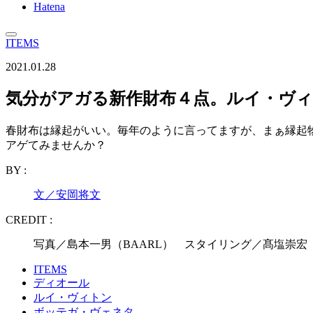
Hatena
ITEMS
2021.01.28
気分がアガる新作財布４点。ルイ・ヴ
春財布は縁起がいい。毎年のように言ってますが、まぁ縁起物
アゲてみませんか？
BY :
文／安岡将文
CREDIT :
写真／島本一男（BAARL） スタイリング／髙塩崇宏
ITEMS
ディオール
ルイ・ヴィトン
ボッテガ・ヴェネタ