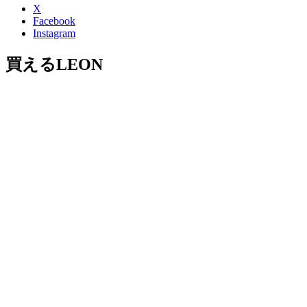
X
Facebook
Instagram
買えるLEON