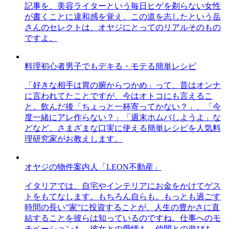
記事を、美容ライターという毎日ヒゲを剃らない女性
が書くことに違和感を覚え、この道を志したという岳
さんのセレクトは、オヤジにとってのリアルそのもの
ですよ。
料理初心者男子でもデキる・モテる簡単レシピ
「好きな相手は胃の腑からつかめ」って、昔はオンナ
に言われてたことですが、今はオトコにも言えるこ
と。飲んだ後「ちょっと一杯寄ってかない？」、「今
度一緒にアレ作らない？」「週末ホムパしようよ」な
どなど、さまざまな口実に使える簡単レシピを人気料
理研究家がお教えします。
オヤジの物件案内人「LEON不動産」
イタリアでは、自宅やインテリアにお金をかけてゲス
トをもてなします。もちろん自らも。もっとも過ごす
時間の長い”家”に投資することが、人生の豊かさに直
結することを彼らは知っているのですね。仕事へのモ
チベーションも、彼女との愛情も、仲間との遊びも、