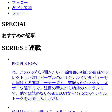
フォロー
友だち追加
フォロー
SPECIAL
おすすめの記事
SERIES：連載
PEOPLE NOW
今、この人の話が聞きたい！ 編集部が独自の目線でセ
レクトした注目ピープルのオリジナルインタビューを
お届けする連載コーナーです。芸能人から文化人、ス
ポーツ選手まで、注目の新人から納得のベテランま
で、他では読めないWeb LEONならではのスペシャル
トークをお楽しみください！