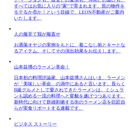
すべてはお気に入りの”家”で育まれます。世の物件を
モテるか否か！という目線で、LEON不動産がご案内
いたします。
人の服見て我が服直せ
お洒落オヤジの実例をもとに、着こなし術とキーとな
るアイテム、そしてその演出効果をお伝えします。
山本益博のラーメン革命！
日本初の料理評論家、山本益博さんはいま、ラーメン
が「美味しい革命」の渦中にあると言います。長らく
B級グルメとして愛されてきたラーメンは、ミシュラ
ンも認める一流の料理へと変貌を遂げつつあります。
新時代に向けて群雄割拠する街のラーメン店を巨匠自
らが実食リポートする連載です。
ビジネス ストーリー