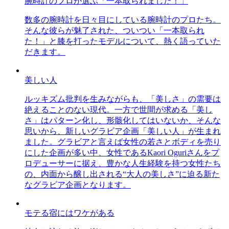
腕時計のプロが選ぶ「一本取られました！」
数多の腕時計を日々目にしている腕時計のプロたち。
そんな彼らが魅了された、ついつい「一本取られ
た！」と膝を打ったモデルについて、熱く語っていた
だきます。
美しい人
ルッキズム批判を生みながらも、「美しさ」の需要は
絶えることのない現代。一方で世間が求める「美し
さ」はパターン化し、形骸化してはいないか、そんな
思いから、新しいグラビア企画「美しい人」が生まれ
ました。グラビアと言えば女性の若さとボディを売り
にした企画が多い中、女性であるKaori Oguriさんをプ
ロデューサーに据え、豊かな人生経験を持つ女性たち
の、内面から醸し出される“大人の美しさ”に迫る新た
なグラビア企画となります。
モテる宿にはワケがある