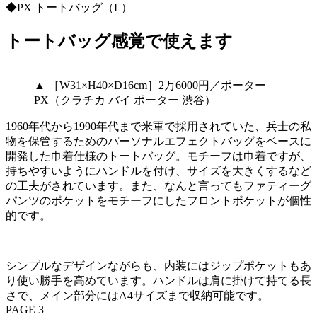
◆PX トートバッグ（L）
トートバッグ感覚で使えます
▲ ［W31×H40×D16cm］2万6000円／ポーター
PX（クラチカ バイ ポーター 渋谷）
1960年代から1990年代まで米軍で採用されていた、兵士の私
物を保管するためのパーソナルエフェクトバッグをベースに
開発した巾着仕様のトートバッグ。モチーフは巾着ですが、
持ちやすいようにハンドルを付け、サイズを大きくするなど
の工夫がされています。また、なんと言ってもファティーグ
パンツのポケットをモチーフにしたフロントポケットが個性
的です。
シンプルなデザインながらも、内装にはジップポケットもあ
り使い勝手を高めています。ハンドルは肩に掛けて持てる長
さで、メイン部分にはA4サイズまで収納可能です。
PAGE 3