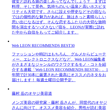
彼女と訪れる旅の楽しみってなんでしょう？ まずは
料理、そして景色。気持ちのいい温泉と高いホスピタ
リティも大切です。さらに設えや歴史などその宿なら
ではの個性的な魅力があれば、旅はきっと素晴らしい
思い出になるはず。そんな恋するふたりの大切な旅時
間を演出する“ハズさない”宿を、LEONが実際に訪れ
た中から自信をもってご紹介します。
Web LEON RECOMMENDS BEST30
ファッションや時計はもちろん、グルメからビューテ
ィー、エレクトロニクスなどなど、Web LEON編集者
がさまざまなジャンルのワクワクするモノ・コトを紹
介する連載「Web LEON RECOMMENDS BEST30」。1
年間で計30本に厳選された最高にオススメのネタをお
届けします！ 毎週土曜日公開予定。
藤村 岳のオヤジ美容道
メンズ美容の研究家・藤村 岳さんが、同世代のオヤジ
さんに向けて、オススメ美容を紹介。男性が読む美容