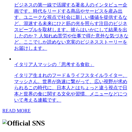
ビジネスの第一線で活躍する著名人のインタビュー企
画です。時代をリードする商品やサービスを産み出
す、ユニークな視点で社会に新しい価値を提供するな
ど、混迷する未来にひと筋の光を照らす注目のビジネ
スピープルを取材します。彼らはいかにして結果を出
したのか？ 人知れぬ苦労や仕事で得た意外な気づきな
ど、ここでしか読めない充実のビジネスストーリーを
お届けします。
イタリア人マッシの「思考する食欲」
イタリア生まれのフード＆ライフスタイルライター、
マッシさん。世界が急速に繋がって、広い視野が求め
られるこの時代に、日本人とはちょっと違う視点で日
本と世界の食に関する文化や習慣、メニューなどにつ
いて考える連載です。
READ MORE