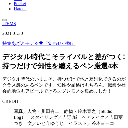
Pocket
Hatena
ITEMS
2021.01.30
特集
あざとモテる🖤「匂わせ小物」
デジタル時代こそライバルと差がつく!
持つだけで知性を纏えるペン厳選4本
デジタル時代のいまこそ、持つだけで他と差別化できるのが
クラス感のあるペンです。知性や品格はもちろん、職業や社
会的地位もアピールできるスグレモノを集めました！
CREDIT :
写真／人物・川田有二 静物・鈴木泰之（Studio
Log） スタイリング／吉野 誠 ヘアメイク／吉田葉
づき 文／いとうゆうじ イラスト／谷本ヨーコ