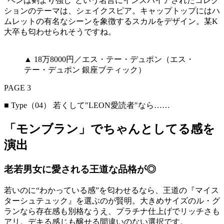
“ペンは剣より強し”という名言にインスパイアされたコレク
ションのテーマは、シェイクスピア。キャップトップにはハ
ムレットの有名なシーンを象徴するスカルをデザイン。某K
大卒も匂わせられそうですね。
▲ 18万8000円／エス・テー・デュポン（エス・
テー・デュポン 銀座ブティック）
PAGE 3
■ Type（04） 若くして"LEON愛読者"なら……
「モンブラン」でちゃんとしてる感を
演出
老若男女に愛される王道な品格が◎
若いのに“わかっている感”を匂わせるなら、王道の『マイス
ターシュテュック』を選ぶのが賢明。大きめサイズのル・グ
ランなら存在感も別格なうえ、プラチナ仕上げでリッチさも
アリ。デキる感じも醸せる間違いのない選択です。