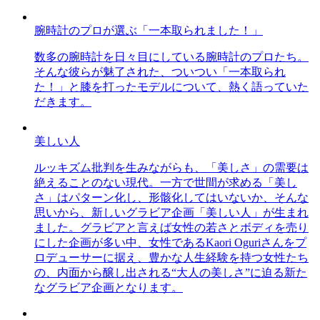
腕時計のプロが選ぶ「一本取られました！」
数多の腕時計を日々目にしている腕時計のプロたち。
そんな彼らが魅了された、ついつい「一本取られ
た！」と膝を打ったモデルについて、熱く語っていた
だきます。
美しい人
ルッキズム批判を生みながらも、「美しさ」の需要は
絶えることのない現代。一方で世間が求める「美し
さ」はパターン化し、形骸化してはいないか、そんな
思いから、新しいグラビア企画「美しい人」が生まれ
ました。グラビアと言えば女性の若さとボディを売り
にした企画が多い中、女性であるKaori Oguriさんをプ
ロデューサーに据え、豊かな人生経験を持つ女性たち
の、内面から醸し出される“大人の美しさ”に迫る新た
なグラビア企画となります。