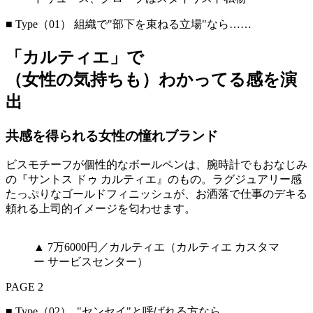
■ Type（01） 組織で"部下を束ねる立場"なら……
「カルティエ」で
（女性の気持ちも）わかってる感を演
出
共感を得られる女性の憧れブランド
ビスモチーフが個性的なボールペンは、腕時計でもおなじみ
の『サントス ドゥ カルティエ』のもの。ラグジュアリー感
たっぷりなゴールドフィニッシュが、お洒落で仕事のデキる
頼れる上司的イメージを匂わせます。
▲ 7万6000円／カルティエ（カルティエ カスタマ
ー サービスセンター）
PAGE 2
■ Type（02） "センセイ"と呼ばれる方なら……