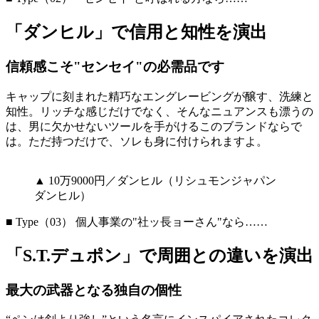
「ダンヒル」で信用と知性を演出
信頼感こそ"センセイ"の必需品です
キャップに刻まれた精巧なエングレービングが醸す、洗練と
知性。リッチな感じだけでなく、そんなニュアンスも漂うの
は、男に欠かせないツールを手がけるこのブランドならで
は。ただ持つだけで、ソレも身に付けられますよ。
▲ 10万9000円／ダンヒル（リシュモンジャパン
ダンヒル）
■ Type（03） 個人事業の"社ッ長ョーさん"なら……
「S.T.デュポン」で周囲との違いを演出
最大の武器となる独自の個性