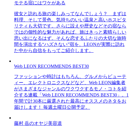
モテる宿にはワケがある
彼女と訪れる旅の楽しみってなんでしょう？ まずは
料理、そして景色。気持ちのいい温泉と高いホスピタ
リティも大切です。さらに設えや歴史などその宿なら
ではの個性的な魅力があれば、旅はきっと素晴らしい
思い出になるはず。そんな恋するふたりの大切な旅時
間を演出する“ハズさない”宿を、LEONが実際に訪れ
た中から自信をもってご紹介します。
Web LEON RECOMMENDS BEST30
ファッションや時計はもちろん、グルメからビューテ
ィー、エレクトロニクスなどなど、Web LEON編集者
がさまざまなジャンルのワクワクするモノ・コトを紹
介する連載「Web LEON RECOMMENDS BEST30」。1
年間で計30本に厳選された最高にオススメのネタをお
届けします！ 毎週土曜日公開予定。
藤村 岳のオヤジ美容道