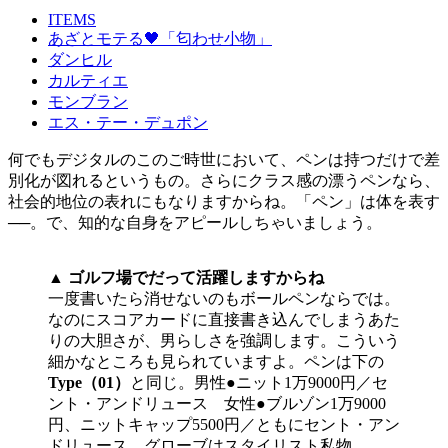
ITEMS
あざとモテる🖤「匂わせ小物」
ダンヒル
カルティエ
モンブラン
エス・テー・デュポン
何でもデジタルのこのご時世において、ペンは持つだけで差
別化が図れるというもの。さらにクラス感の漂うペンなら、
社会的地位の表れにもなりますからね。「ペン」は体を表す
──。で、知的な自身をアピールしちゃいましょう。
▲ ゴルフ場でだって活躍しますからね
一度書いたら消せないのもボールペンならでは。
なのにスコアカードに直接書き込んでしまうあた
りの大胆さが、男らしさを強調します。こういう
細かなところも見られていますよ。ペンは下の
Type（01）
と同じ。男性●ニット1万9000円／セ
ント・アンドリュース 女性●ブルゾン1万9000
円、ニットキャップ5500円／ともにセント・アン
ドリュース、グローブはスタイリスト私物