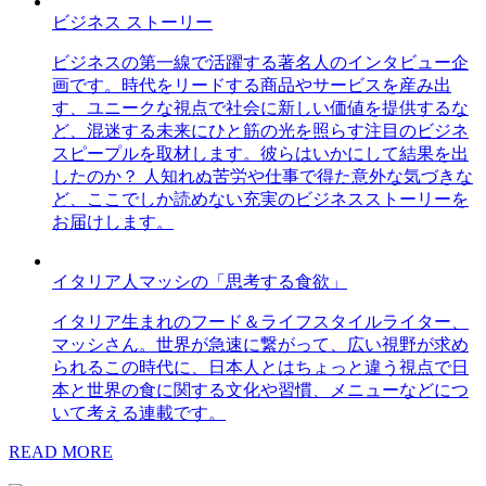
ビジネス ストーリー
ビジネスの第一線で活躍する著名人のインタビュー企
画です。時代をリードする商品やサービスを産み出
す、ユニークな視点で社会に新しい価値を提供するな
ど、混迷する未来にひと筋の光を照らす注目のビジネ
スピープルを取材します。彼らはいかにして結果を出
したのか？ 人知れぬ苦労や仕事で得た意外な気づきな
ど、ここでしか読めない充実のビジネスストーリーを
お届けします。
イタリア人マッシの「思考する食欲」
イタリア生まれのフード＆ライフスタイルライター、
マッシさん。世界が急速に繋がって、広い視野が求め
られるこの時代に、日本人とはちょっと違う視点で日
本と世界の食に関する文化や習慣、メニューなどにつ
いて考える連載です。
READ MORE