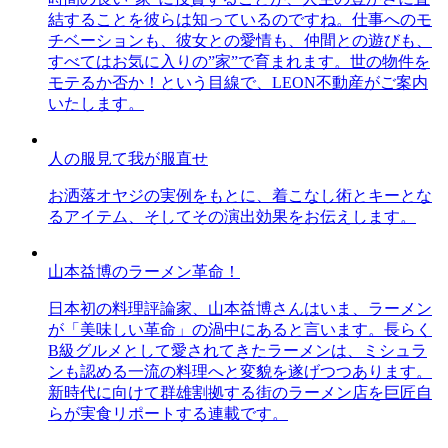
結することを彼らは知っているのですね。仕事へのモ
チベーションも、彼女との愛情も、仲間との遊びも、
すべてはお気に入りの”家”で育まれます。世の物件を
モテるか否か！という目線で、LEON不動産がご案内
いたします。
人の服見て我が服直せ
お洒落オヤジの実例をもとに、着こなし術とキーとな
るアイテム、そしてその演出効果をお伝えします。
山本益博のラーメン革命！
日本初の料理評論家、山本益博さんはいま、ラーメン
が「美味しい革命」の渦中にあると言います。長らく
B級グルメとして愛されてきたラーメンは、ミシュラ
ンも認める一流の料理へと変貌を遂げつつあります。
新時代に向けて群雄割拠する街のラーメン店を巨匠自
らが実食リポートする連載です。