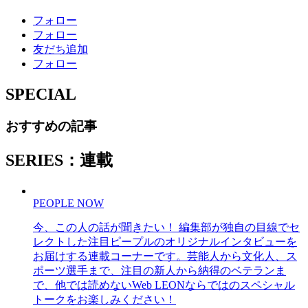
フォロー
フォロー
友だち追加
フォロー
SPECIAL
おすすめの記事
SERIES：連載
PEOPLE NOW
今、この人の話が聞きたい！ 編集部が独自の目線でセ
レクトした注目ピープルのオリジナルインタビューを
お届けする連載コーナーです。芸能人から文化人、ス
ポーツ選手まで、注目の新人から納得のベテランま
で、他では読めないWeb LEONならではのスペシャル
トークをお楽しみください！