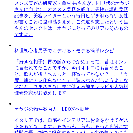
メンズ美容の研究家・藤村 岳さんが、同世代のオヤジ
さんに向けて、オススメ美容を紹介。男性が読む美容
記事を、美容ライターという毎日ヒゲを剃らない女性
が書くことに違和感を覚え、この道を志したという岳
さんのセレクトは、オヤジにとってのリアルそのもの
ですよ。
料理初心者男子でもデキる・モテる簡単レシピ
「好きな相手は胃の腑からつかめ」って、昔はオンナ
に言われてたことですが、今はオトコにも言えるこ
と。飲んだ後「ちょっと一杯寄ってかない？」、「今
度一緒にアレ作らない？」「週末ホムパしようよ」な
どなど、さまざまな口実に使える簡単レシピを人気料
理研究家がお教えします。
オヤジの物件案内人「LEON不動産」
イタリアでは、自宅やインテリアにお金をかけてゲス
トをもてなします。もちろん自らも。もっとも過ごす
時間の長い”家”に投資することが、人生の豊かさに直