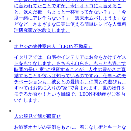
に言われてたことですが、今はオトコにも言えるこ
と。飲んだ後「ちょっと一杯寄ってかない？」、「今
度一緒にアレ作らない？」「週末ホムパしようよ」な
どなど、さまざまな口実に使える簡単レシピを人気料
理研究家がお教えします。
オヤジの物件案内人「LEON不動産」
イタリアでは、自宅やインテリアにお金をかけてゲス
トをもてなします。もちろん自らも。もっとも過ごす
時間の長い”家”に投資することが、人生の豊かさに直
結することを彼らは知っているのですね。仕事へのモ
チベーションも、彼女との愛情も、仲間との遊びも、
すべてはお気に入りの”家”で育まれます。世の物件を
モテるか否か！という目線で、LEON不動産がご案内
いたします。
人の服見て我が服直せ
お洒落オヤジの実例をもとに、着こなし術とキーとな