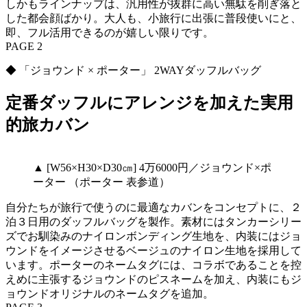
しかもラインナップは、汎用性が抜群に高い無駄を削ぎ落と
した都会顔ばかり。大人も、小旅行に出張に普段使いにと、
即、フル活用できるのが嬉しい限りです。
PAGE 2
◆ 「ジョウンド × ポーター」 2WAYダッフルバッグ
定番ダッフルにアレンジを加えた実用
的旅カバン
▲ [W56×H30×D30㎝] 4万6000円／ジョウンド×ポ
ーター （ポーター 表参道）
自分たちが旅行で使うのに最適なカバンをコンセプトに、２
泊３日用のダッフルバッグを製作。素材にはタンカーシリー
ズでお馴染みのナイロンボンディング生地を、内装にはジョ
ウンドをイメージさせるベージュのナイロン生地を採用して
います。ポーターのネームタグには、コラボであることを控
えめに主張するジョウンドのピスネームを加え、内装にもジ
ョウンドオリジナルのネームタグを追加。