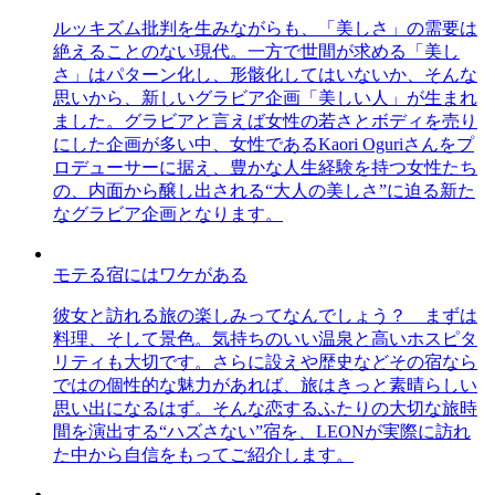
ルッキズム批判を生みながらも、「美しさ」の需要は
絶えることのない現代。一方で世間が求める「美し
さ」はパターン化し、形骸化してはいないか、そんな
思いから、新しいグラビア企画「美しい人」が生まれ
ました。グラビアと言えば女性の若さとボディを売り
にした企画が多い中、女性であるKaori Oguriさんをプ
ロデューサーに据え、豊かな人生経験を持つ女性たち
の、内面から醸し出される“大人の美しさ”に迫る新た
なグラビア企画となります。
モテる宿にはワケがある
彼女と訪れる旅の楽しみってなんでしょう？ まずは
料理、そして景色。気持ちのいい温泉と高いホスピタ
リティも大切です。さらに設えや歴史などその宿なら
ではの個性的な魅力があれば、旅はきっと素晴らしい
思い出になるはず。そんな恋するふたりの大切な旅時
間を演出する“ハズさない”宿を、LEONが実際に訪れ
た中から自信をもってご紹介します。