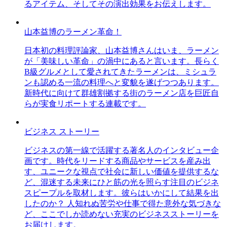
るアイテム、そしてその演出効果をお伝えします。
山本益博のラーメン革命！
日本初の料理評論家、山本益博さんはいま、ラーメン
が「美味しい革命」の渦中にあると言います。長らく
B級グルメとして愛されてきたラーメンは、ミシュラ
ンも認める一流の料理へと変貌を遂げつつあります。
新時代に向けて群雄割拠する街のラーメン店を巨匠自
らが実食リポートする連載です。
ビジネス ストーリー
ビジネスの第一線で活躍する著名人のインタビュー企
画です。時代をリードする商品やサービスを産み出
す、ユニークな視点で社会に新しい価値を提供するな
ど、混迷する未来にひと筋の光を照らす注目のビジネ
スピープルを取材します。彼らはいかにして結果を出
したのか？ 人知れぬ苦労や仕事で得た意外な気づきな
ど、ここでしか読めない充実のビジネスストーリーを
お届けします。