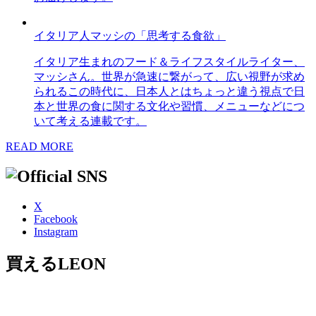
イタリア人マッシの「思考する食欲」
イタリア生まれのフード＆ライフスタイルライター、
マッシさん。世界が急速に繋がって、広い視野が求め
られるこの時代に、日本人とはちょっと違う視点で日
本と世界の食に関する文化や習慣、メニューなどにつ
いて考える連載です。
READ MORE
X
Facebook
Instagram
買えるLEON