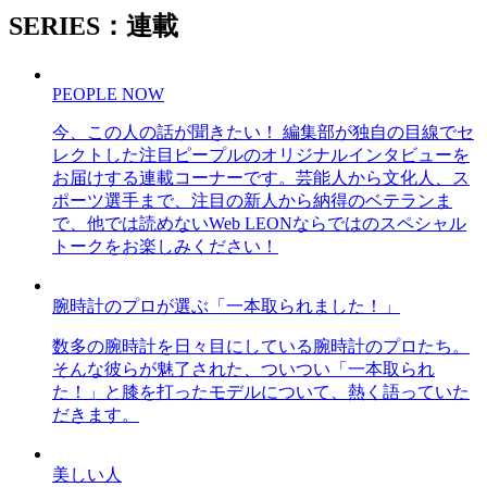
SERIES：連載
PEOPLE NOW
今、この人の話が聞きたい！ 編集部が独自の目線でセ
レクトした注目ピープルのオリジナルインタビューを
お届けする連載コーナーです。芸能人から文化人、ス
ポーツ選手まで、注目の新人から納得のベテランま
で、他では読めないWeb LEONならではのスペシャル
トークをお楽しみください！
腕時計のプロが選ぶ「一本取られました！」
数多の腕時計を日々目にしている腕時計のプロたち。
そんな彼らが魅了された、ついつい「一本取られ
た！」と膝を打ったモデルについて、熱く語っていた
だきます。
美しい人