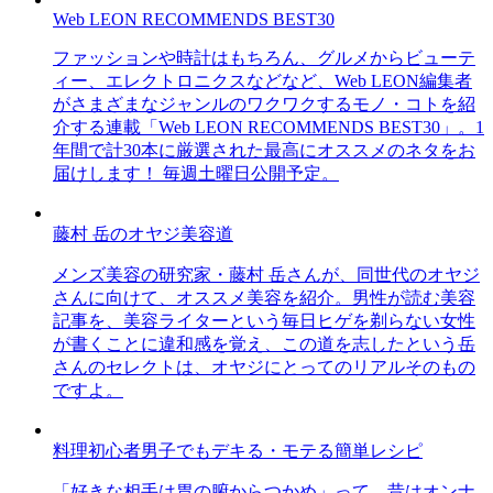
Web LEON RECOMMENDS BEST30
ファッションや時計はもちろん、グルメからビューテ
ィー、エレクトロニクスなどなど、Web LEON編集者
がさまざまなジャンルのワクワクするモノ・コトを紹
介する連載「Web LEON RECOMMENDS BEST30」。1
年間で計30本に厳選された最高にオススメのネタをお
届けします！ 毎週土曜日公開予定。
藤村 岳のオヤジ美容道
メンズ美容の研究家・藤村 岳さんが、同世代のオヤジ
さんに向けて、オススメ美容を紹介。男性が読む美容
記事を、美容ライターという毎日ヒゲを剃らない女性
が書くことに違和感を覚え、この道を志したという岳
さんのセレクトは、オヤジにとってのリアルそのもの
ですよ。
料理初心者男子でもデキる・モテる簡単レシピ
「好きな相手は胃の腑からつかめ」って、昔はオンナ