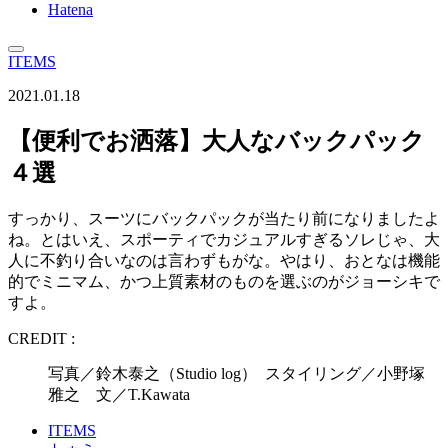
Hatena
ITEMS
2021.01.18
【便利でお洒落】大人なバックパック
４選
すっかり、スーツにバックパックが当たり前になりましたよ
ね。とはいえ、スポーティでカジュアルすぎるソレじゃ、大
人に不釣り合いなのは言わずもがな。やはり、おとなは機能
的でミニマム、かつ上質素材のものを選ぶのがジョーシキで
すよ。
CREDIT :
写真／鈴木泰之（Studio log） スタイリング／小野塚
雅之 文／T.Kawata
ITEMS