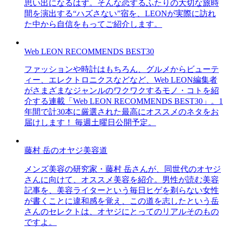
思い出になるはず。そんな恋するふたりの大切な旅時
間を演出する“ハズさない”宿を、LEONが実際に訪れ
た中から自信をもってご紹介します。
Web LEON RECOMMENDS BEST30
ファッションや時計はもちろん、グルメからビューテ
ィー、エレクトロニクスなどなど、Web LEON編集者
がさまざまなジャンルのワクワクするモノ・コトを紹
介する連載「Web LEON RECOMMENDS BEST30」。1
年間で計30本に厳選された最高にオススメのネタをお
届けします！ 毎週土曜日公開予定。
藤村 岳のオヤジ美容道
メンズ美容の研究家・藤村 岳さんが、同世代のオヤジ
さんに向けて、オススメ美容を紹介。男性が読む美容
記事を、美容ライターという毎日ヒゲを剃らない女性
が書くことに違和感を覚え、この道を志したという岳
さんのセレクトは、オヤジにとってのリアルそのもの
ですよ。