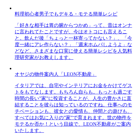
料理初心者男子でもデキる・モテる簡単レシピ
「好きな相手は胃の腑からつかめ」って、昔はオンナ
に言われてたことですが、今はオトコにも言えるこ
と。飲んだ後「ちょっと一杯寄ってかない？」、「今
度一緒にアレ作らない？」「週末ホムパしようよ」な
どなど、さまざまな口実に使える簡単レシピを人気料
理研究家がお教えします。
オヤジの物件案内人「LEON不動産」
イタリアでは、自宅やインテリアにお金をかけてゲス
トをもてなします。もちろん自らも。もっとも過ごす
時間の長い”家”に投資することが、人生の豊かさに直
結することを彼らは知っているのですね。仕事へのモ
チベーションも、彼女との愛情も、仲間との遊びも、
すべてはお気に入りの”家”で育まれます。世の物件を
モテるか否か！という目線で、LEON不動産がご案内
いたします。