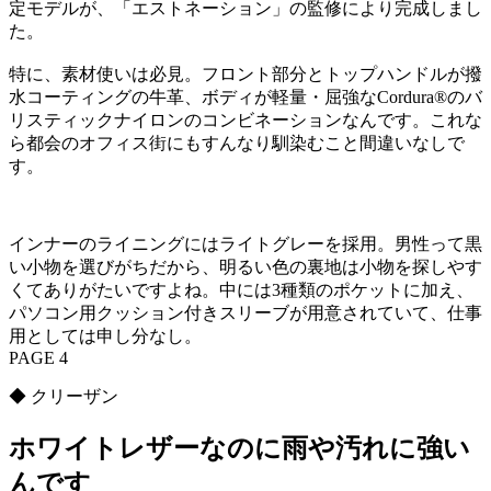
定モデルが、「エストネーション」の監修により完成しまし
た。
特に、素材使いは必見。フロント部分とトップハンドルが撥
水コーティングの牛革、ボディが軽量・屈強なCordura®のバ
リスティックナイロンのコンビネーションなんです。これな
ら都会のオフィス街にもすんなり馴染むこと間違いなしで
す。
インナーのライニングにはライトグレーを採用。男性って黒
い小物を選びがちだから、明るい色の裏地は小物を探しやす
くてありがたいですよね。中には3種類のポケットに加え、
パソコン用クッション付きスリーブが用意されていて、仕事
用としては申し分なし。
PAGE 4
◆ クリーザン
ホワイトレザーなのに雨や汚れに強い
んです