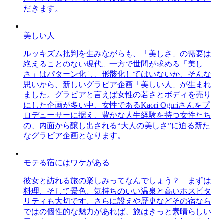
だきます。
美しい人
ルッキズム批判を生みながらも、「美しさ」の需要は
絶えることのない現代。一方で世間が求める「美し
さ」はパターン化し、形骸化してはいないか、そんな
思いから、新しいグラビア企画「美しい人」が生まれ
ました。グラビアと言えば女性の若さとボディを売り
にした企画が多い中、女性であるKaori Oguriさんをプ
ロデューサーに据え、豊かな人生経験を持つ女性たち
の、内面から醸し出される“大人の美しさ”に迫る新た
なグラビア企画となります。
モテる宿にはワケがある
彼女と訪れる旅の楽しみってなんでしょう？ まずは
料理、そして景色。気持ちのいい温泉と高いホスピタ
リティも大切です。さらに設えや歴史などその宿なら
ではの個性的な魅力があれば、旅はきっと素晴らしい