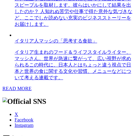
スピープルを取材します。彼らはいかにして結果を出
したのか？ 人知れぬ苦労や仕事で得た意外な気づきな
ど、ここでしか読めない充実のビジネスストーリーを
お届けします。
イタリア人マッシの「思考する食欲」
イタリア生まれのフード＆ライフスタイルライター、
マッシさん。世界が急速に繋がって、広い視野が求め
られるこの時代に、日本人とはちょっと違う視点で日
本と世界の食に関する文化や習慣、メニューなどにつ
いて考える連載です。
READ MORE
X
Facebook
Instagram