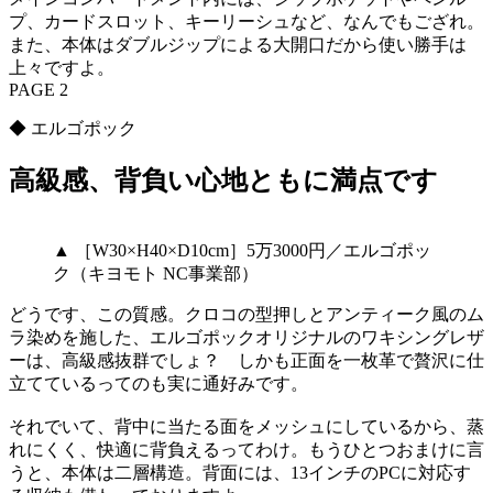
プ、カードスロット、キーリーシュなど、なんでもござれ。
また、本体はダブルジップによる大開口だから使い勝手は
上々ですよ。
PAGE 2
◆ エルゴポック
高級感、背負い心地ともに満点です
▲ ［W30×H40×D10cm］5万3000円／エルゴポッ
ク（キヨモト NC事業部）
どうです、この質感。クロコの型押しとアンティーク風のム
ラ染めを施した、エルゴポックオリジナルのワキシングレザ
ーは、高級感抜群でしょ？ しかも正面を一枚革で贅沢に仕
立てているってのも実に通好みです。
それでいて、背中に当たる面をメッシュにしているから、蒸
れにくく、快適に背負えるってわけ。もうひとつおまけに言
うと、本体は二層構造。背面には、13インチのPCに対応す