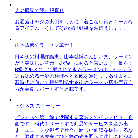
人の服見て我が服直せ
お洒落オヤジの実例をもとに、着こなし術とキーとな
るアイテム、そしてその演出効果をお伝えします。
山本益博のラーメン革命！
日本初の料理評論家、山本益博さんはいま、ラーメン
が「美味しい革命」の渦中にあると言います。長らく
B級グルメとして愛されてきたラーメンは、ミシュラ
ンも認める一流の料理へと変貌を遂げつつあります。
新時代に向けて群雄割拠する街のラーメン店を巨匠自
らが実食リポートする連載です。
ビジネス ストーリー
ビジネスの第一線で活躍する著名人のインタビュー企
画です。時代をリードする商品やサービスを産み出
す、ユニークな視点で社会に新しい価値を提供するな
ど、混迷する未来にひと筋の光を照らす注目のビジネ