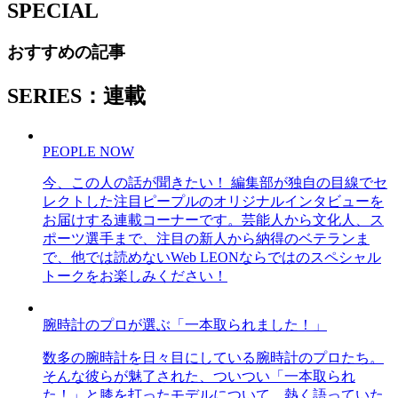
SPECIAL
おすすめの記事
SERIES：連載
PEOPLE NOW
今、この人の話が聞きたい！ 編集部が独自の目線でセ
レクトした注目ピープルのオリジナルインタビューを
お届けする連載コーナーです。芸能人から文化人、ス
ポーツ選手まで、注目の新人から納得のベテランま
で、他では読めないWeb LEONならではのスペシャル
トークをお楽しみください！
腕時計のプロが選ぶ「一本取られました！」
数多の腕時計を日々目にしている腕時計のプロたち。
そんな彼らが魅了された、ついつい「一本取られ
た！」と膝を打ったモデルについて、熱く語っていた