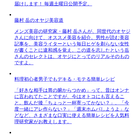
届けします！ 毎週土曜日公開予定。
藤村 岳のオヤジ美容道
メンズ美容の研究家・藤村 岳さんが、同世代のオヤジ
さんに向けて、オススメ美容を紹介。男性が読む美容
記事を、美容ライターという毎日ヒゲを剃らない女性
が書くことに違和感を覚え、この道を志したという岳
さんのセレクトは、オヤジにとってのリアルそのもの
ですよ。
料理初心者男子でもデキる・モテる簡単レシピ
「好きな相手は胃の腑からつかめ」って、昔はオンナ
に言われてたことですが、今はオトコにも言えるこ
と。飲んだ後「ちょっと一杯寄ってかない？」、「今
度一緒にアレ作らない？」「週末ホムパしようよ」な
どなど、さまざまな口実に使える簡単レシピを人気料
理研究家がお教えします。