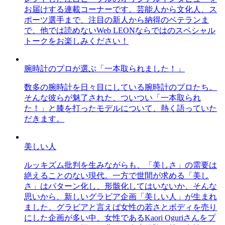
お届けする連載コーナーです。芸能人から文化人、ス
ポーツ選手まで、注目の新人から納得のベテランま
で、他では読めないWeb LEONならではのスペシャル
トークをお楽しみください！
腕時計のプロが選ぶ「一本取られました！」
数多の腕時計を日々目にしている腕時計のプロたち。
そんな彼らが魅了された、ついつい「一本取られ
た！」と膝を打ったモデルについて、熱く語っていた
だきます。
美しい人
ルッキズム批判を生みながらも、「美しさ」の需要は
絶えることのない現代。一方で世間が求める「美し
さ」はパターン化し、形骸化してはいないか、そんな
思いから、新しいグラビア企画「美しい人」が生まれ
ました。グラビアと言えば女性の若さとボディを売り
にした企画が多い中、女性であるKaori Oguriさんをプ