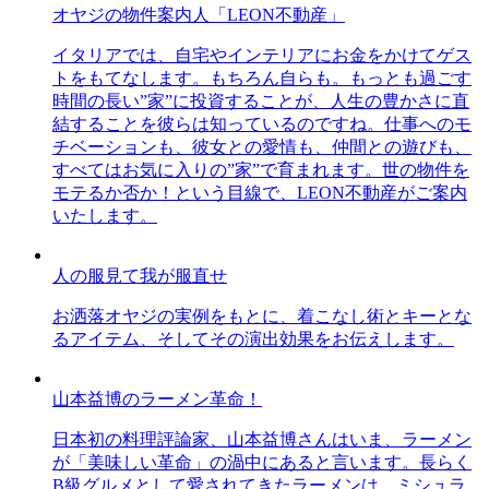
オヤジの物件案内人「LEON不動産」
イタリアでは、自宅やインテリアにお金をかけてゲス
トをもてなします。もちろん自らも。もっとも過ごす
時間の長い”家”に投資することが、人生の豊かさに直
結することを彼らは知っているのですね。仕事へのモ
チベーションも、彼女との愛情も、仲間との遊びも、
すべてはお気に入りの”家”で育まれます。世の物件を
モテるか否か！という目線で、LEON不動産がご案内
いたします。
人の服見て我が服直せ
お洒落オヤジの実例をもとに、着こなし術とキーとな
るアイテム、そしてその演出効果をお伝えします。
山本益博のラーメン革命！
日本初の料理評論家、山本益博さんはいま、ラーメン
が「美味しい革命」の渦中にあると言います。長らく
B級グルメとして愛されてきたラーメンは、ミシュラ