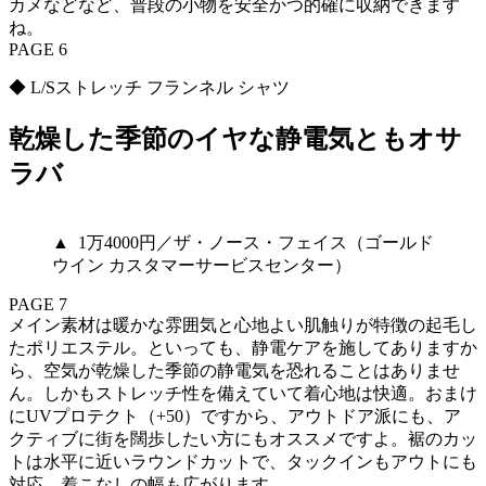
カメなどなど、普段の小物を安全かつ的確に収納できます
ね。
PAGE 6
◆ L/Sストレッチ フランネル シャツ
乾燥した季節のイヤな静電気ともオサ
ラバ
▲ 1万4000円／ザ・ノース・フェイス（ゴールド
ウイン カスタマーサービスセンター）
PAGE 7
メイン素材は暖かな雰囲気と心地よい肌触りが特徴の起毛し
たポリエステル。といっても、静電ケアを施してありますか
ら、空気が乾燥した季節の静電気を恐れることはありませ
ん。しかもストレッチ性を備えていて着心地は快適。おまけ
にUVプロテクト（+50）ですから、アウトドア派にも、ア
クティブに街を闊歩したい方にもオススメですよ。裾のカッ
トは水平に近いラウンドカットで、タックインもアウトにも
対応。着こなしの幅も広がります。