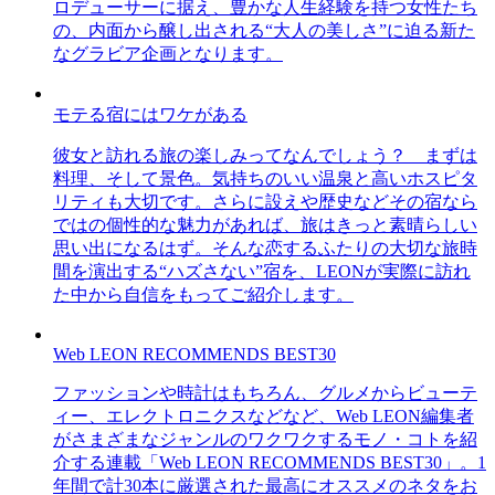
ロデューサーに据え、豊かな人生経験を持つ女性たち
の、内面から醸し出される“大人の美しさ”に迫る新た
なグラビア企画となります。
モテる宿にはワケがある
彼女と訪れる旅の楽しみってなんでしょう？ まずは
料理、そして景色。気持ちのいい温泉と高いホスピタ
リティも大切です。さらに設えや歴史などその宿なら
ではの個性的な魅力があれば、旅はきっと素晴らしい
思い出になるはず。そんな恋するふたりの大切な旅時
間を演出する“ハズさない”宿を、LEONが実際に訪れ
た中から自信をもってご紹介します。
Web LEON RECOMMENDS BEST30
ファッションや時計はもちろん、グルメからビューテ
ィー、エレクトロニクスなどなど、Web LEON編集者
がさまざまなジャンルのワクワクするモノ・コトを紹
介する連載「Web LEON RECOMMENDS BEST30」。1
年間で計30本に厳選された最高にオススメのネタをお