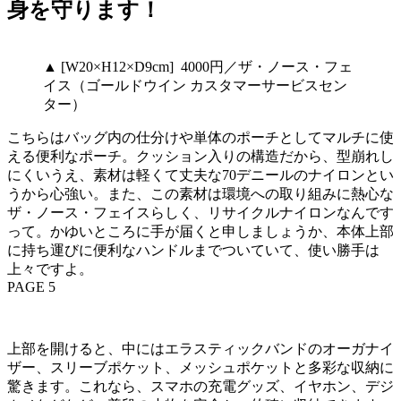
身を守ります！
▲ [W20×H12×D9cm] 4000円／ザ・ノース・フェ
イス（ゴールドウイン カスタマーサービスセン
ター）
こちらはバッグ内の仕分けや単体のポーチとしてマルチに使
える便利なポーチ。クッション入りの構造だから、型崩れし
にくいうえ、素材は軽くて丈夫な70デニールのナイロンとい
うから心強い。また、この素材は環境への取り組みに熱心な
ザ・ノース・フェイスらしく、リサイクルナイロンなんです
って。かゆいところに手が届くと申しましょうか、本体上部
に持ち運びに便利なハンドルまでついていて、使い勝手は
上々ですよ。
PAGE 5
上部を開けると、中にはエラスティックバンドのオーガナイ
ザー、スリーブポケット、メッシュポケットと多彩な収納に
驚きます。これなら、スマホの充電グッズ、イヤホン、デジ