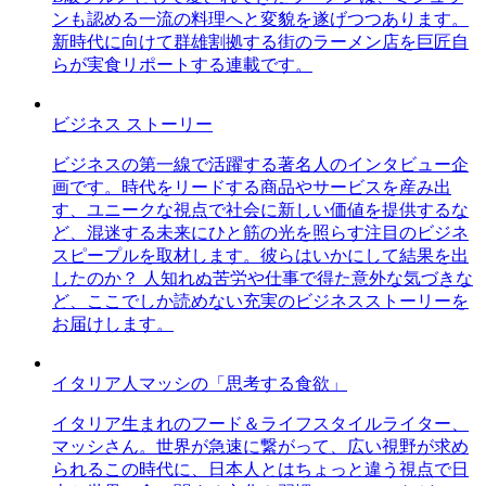
ンも認める一流の料理へと変貌を遂げつつあります。
新時代に向けて群雄割拠する街のラーメン店を巨匠自
らが実食リポートする連載です。
ビジネス ストーリー
ビジネスの第一線で活躍する著名人のインタビュー企
画です。時代をリードする商品やサービスを産み出
す、ユニークな視点で社会に新しい価値を提供するな
ど、混迷する未来にひと筋の光を照らす注目のビジネ
スピープルを取材します。彼らはいかにして結果を出
したのか？ 人知れぬ苦労や仕事で得た意外な気づきな
ど、ここでしか読めない充実のビジネスストーリーを
お届けします。
イタリア人マッシの「思考する食欲」
イタリア生まれのフード＆ライフスタイルライター、
マッシさん。世界が急速に繋がって、広い視野が求め
られるこの時代に、日本人とはちょっと違う視点で日