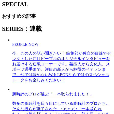
SPECIAL
おすすめの記事
SERIES：連載
PEOPLE NOW
今、この人の話が聞きたい！ 編集部が独自の目線でセ
レクトした注目ピープルのオリジナルインタビューを
お届けする連載コーナーです。芸能人から文化人、ス
ポーツ選手まで、注目の新人から納得のベテランま
で、他では読めないWeb LEONならではのスペシャル
トークをお楽しみください！
腕時計のプロが選ぶ「一本取られました！」
数多の腕時計を日々目にしている腕時計のプロたち。
そんな彼らが魅了された、ついつい「一本取られ