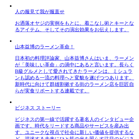
人の服見て我が服直せ
お洒落オヤジの実例をもとに、着こなし術とキーとな
るアイテム、そしてその演出効果をお伝えします。
山本益博のラーメン革命！
日本初の料理評論家、山本益博さんはいま、ラーメン
が「美味しい革命」の渦中にあると言います。長らく
B級グルメとして愛されてきたラーメンは、ミシュラ
ンも認める一流の料理へと変貌を遂げつつあります。
新時代に向けて群雄割拠する街のラーメン店を巨匠自
らが実食リポートする連載です。
ビジネス ストーリー
ビジネスの第一線で活躍する著名人のインタビュー企
画です。時代をリードする商品やサービスを産み出
す、ユニークな視点で社会に新しい価値を提供するな
ど、混迷する未来にひと筋の光を照らす注目のビジネ