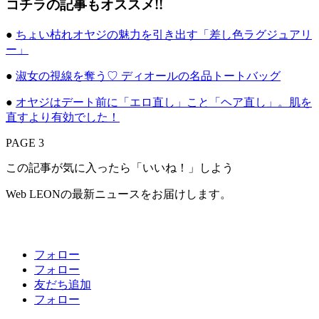
コチラの記事もオススメ!!
●
ちょい枯れオヤジの魅力を引き出す「差し色ラグジュアリ
ー」
●
淑女の視線を奪う♡ ディオールの名品トートバッグ
●
オヤジはデート前に「エロ直し」こと「ヘア直し」。肌を
直すより有効でした！
PAGE 3
この記事が気に入ったら「いいね！」しよう
Web LEONの最新ニュースをお届けします。
フォロー
フォロー
友だち追加
フォロー