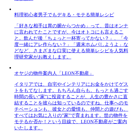
料理初心者男子でもデキる・モテる簡単レシピ
「好きな相手は胃の腑からつかめ」って、昔はオンナ
に言われてたことですが、今はオトコにも言えるこ
と。飲んだ後「ちょっと一杯寄ってかない？」、「今
度一緒にアレ作らない？」「週末ホムパしようよ」な
どなど、さまざまな口実に使える簡単レシピを人気料
理研究家がお教えします。
オヤジの物件案内人「LEON不動産」
イタリアでは、自宅やインテリアにお金をかけてゲス
トをもてなします。もちろん自らも。もっとも過ごす
時間の長い”家”に投資することが、人生の豊かさに直
結することを彼らは知っているのですね。仕事へのモ
チベーションも、彼女との愛情も、仲間との遊びも、
すべてはお気に入りの”家”で育まれます。世の物件を
モテるか否か！という目線で、LEON不動産がご案内
いたします。