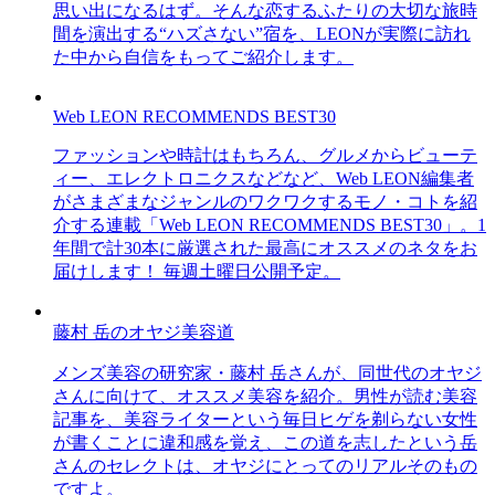
思い出になるはず。そんな恋するふたりの大切な旅時
間を演出する“ハズさない”宿を、LEONが実際に訪れ
た中から自信をもってご紹介します。
Web LEON RECOMMENDS BEST30
ファッションや時計はもちろん、グルメからビューテ
ィー、エレクトロニクスなどなど、Web LEON編集者
がさまざまなジャンルのワクワクするモノ・コトを紹
介する連載「Web LEON RECOMMENDS BEST30」。1
年間で計30本に厳選された最高にオススメのネタをお
届けします！ 毎週土曜日公開予定。
藤村 岳のオヤジ美容道
メンズ美容の研究家・藤村 岳さんが、同世代のオヤジ
さんに向けて、オススメ美容を紹介。男性が読む美容
記事を、美容ライターという毎日ヒゲを剃らない女性
が書くことに違和感を覚え、この道を志したという岳
さんのセレクトは、オヤジにとってのリアルそのもの
ですよ。