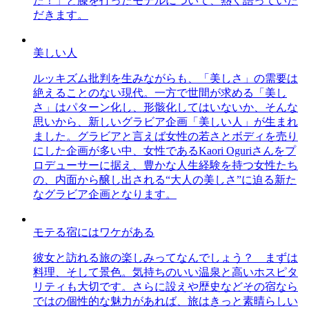
た！」と膝を打ったモデルについて、熱く語っていた
だきます。
美しい人
ルッキズム批判を生みながらも、「美しさ」の需要は
絶えることのない現代。一方で世間が求める「美し
さ」はパターン化し、形骸化してはいないか、そんな
思いから、新しいグラビア企画「美しい人」が生まれ
ました。グラビアと言えば女性の若さとボディを売り
にした企画が多い中、女性であるKaori Oguriさんをプ
ロデューサーに据え、豊かな人生経験を持つ女性たち
の、内面から醸し出される“大人の美しさ”に迫る新た
なグラビア企画となります。
モテる宿にはワケがある
彼女と訪れる旅の楽しみってなんでしょう？ まずは
料理、そして景色。気持ちのいい温泉と高いホスピタ
リティも大切です。さらに設えや歴史などその宿なら
ではの個性的な魅力があれば、旅はきっと素晴らしい