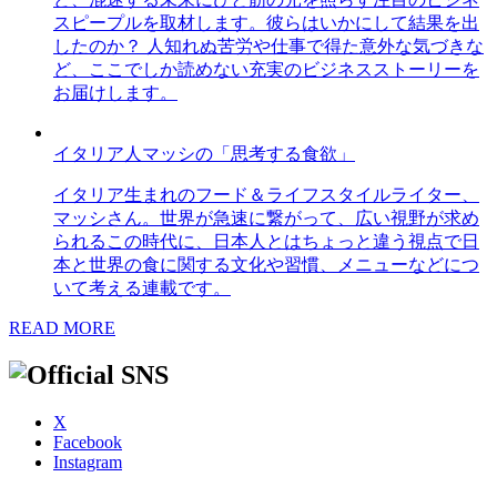
スピープルを取材します。彼らはいかにして結果を出
したのか？ 人知れぬ苦労や仕事で得た意外な気づきな
ど、ここでしか読めない充実のビジネスストーリーを
お届けします。
イタリア人マッシの「思考する食欲」
イタリア生まれのフード＆ライフスタイルライター、
マッシさん。世界が急速に繋がって、広い視野が求め
られるこの時代に、日本人とはちょっと違う視点で日
本と世界の食に関する文化や習慣、メニューなどにつ
いて考える連載です。
READ MORE
X
Facebook
Instagram