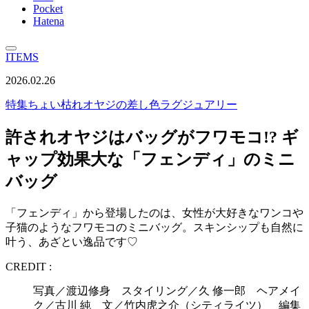
Pocket
Hatena
ITEMS
2026.02.26
特集
ちょい枯れオヤジの差し色ラグジュアリー
許されオヤジはバッグがフワモコ!? ギ
ャップ効果大な「フェンディ」のミニ
バッグ
「フェンディ」から登場したのは、女性が大好きなワンコや
子猫のようなフワモコのミニバッグ。スキンシップも自然に
叶う、あざとい逸品です♡
CREDIT :
写真／渡辺修身 スタイリング／久 修一郎 ヘアメイ
ク／古川 純 文／竹内虎之介（シティライツ） 編集